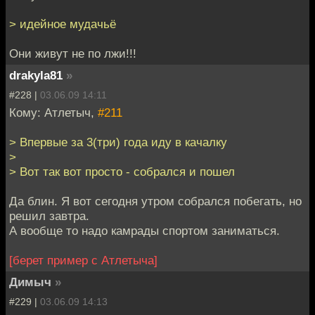
> идейное мудачьё
Они живут не по лжи!!!
drakyla81
»
#228 |
03.06.09 14:11
Кому: Атлетыч,
#211
> Впервые за 3(три) года иду в качалку
>
> Вот так вот просто - собрался и пошел
Да блин. Я вот сегодня утром собрался побегать, но
решил завтра.
А вообще то надо камрады спортом заниматься.
[берет пример с Атлетыча]
Димыч
»
#229 |
03.06.09 14:13