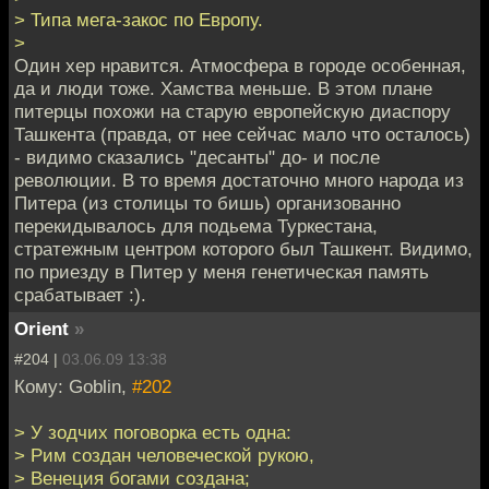
> Типа мега-закос по Европу.
>
Один хер нравится. Атмосфера в городе особенная,
да и люди тоже. Хамства меньше. В этом плане
питерцы похожи на старую европейскую диаспору
Ташкента (правда, от нее сейчас мало что осталось)
- видимо сказались "десанты" до- и после
революции. В то время достаточно много народа из
Питера (из столицы то бишь) организованно
перекидывалось для подьема Туркестана,
стратежным центром которого был Ташкент. Видимо,
по приезду в Питер у меня генетическая память
срабатывает :).
Orient
»
#204 |
03.06.09 13:38
Кому: Goblin,
#202
> У зодчих поговорка есть одна:
> Рим создан человеческой рукою,
> Венеция богами создана;