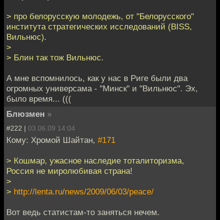
> про белорусскую молодежь, от "Белорусского"
института стратегических исследований (BISS,
Вильнюс).
>
> Блин так тож Вильнюс.
А мне вспомнилось, как у нас в Риге были два
огромных универсама - "Минск" и "Вильнюс". Эх,
было время... (((
Блюзмен
»
#222 |
03.06.09 14:04
Кому: Хромой Шайтан,
#171
> Кошмар, ужасное наследие тоталиторизма,
Россия не миролюбивая страна!
>
>
http://lenta.ru/news/2009/06/03/peace/
Вот ведь статистам-то заняться нечем.