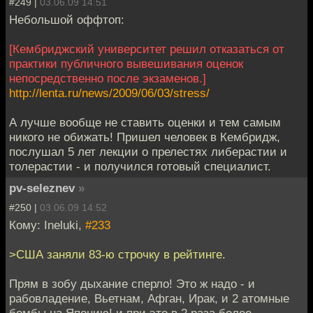
#249 |
03.06.09 14:51
Небольшой оффтоп:
[Кембриджский университет решил отказаться от
практики публичного вывешивания оценок
непосредственно после экзаменов.]
http://lenta.ru/news/2009/06/03/stress/
А лучше вообще не ставить оценки и тем самым
никого не обижать! Пришел человек в Кембридж,
послушал 5 лет лекции о прелестях либерастии и
толерастии - и получился готовый специалист.
pv-seleznev
»
#250 |
03.06.09 14:52
Кому: Ineluki,
#233
>США заняли 83-ю строчку в рейтинге.
Прям в зобу дыхание сперло! Это ж надо - и
рабовладение, Вьетнам, Афган, Ирак, и 2 атомные