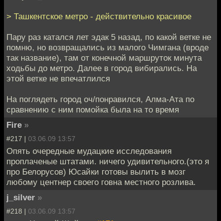
> Ташкентское метро - действительно красивое
Пару раз катался лет эдак 5 назад, по какой ветке не
помню, но возвращались из малого Чимгана (вроде
так название), там от конечной маршруток минута
ходьбы до метро. Далее в город вибирались. На
этой ветке не впечатлился
На поглядеть город оч/понравился, Алма-Ата по
сравнению с ним помойка была на то время
Fire
»
#217 |
03.06.09 13:57
Опять очередные мудацкие исследования
проплаченые штатами. ничего удивительного.(это я
про Белорусов) Юсайки готовы вылить в мозг
любому центнер своего говна местного розлива.
j_silver
»
#218 |
03.06.09 13:57