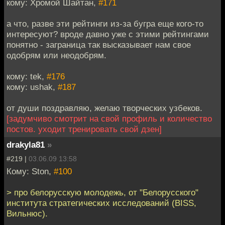
кому: Хромой Шайтан,
#171
а что, разве эти рейтинги из-за бугра еще кого-то
интересуют? вроде давно уже с этими рейтингами
понятно - заграница так высказывает нам свое
одобрям или неодобрям.
кому: tek,
#176
кому: ushak,
#187
от души поздравляю, желаю творческих узбеков.
[задумчиво смотрит на свой профиль и количество
постов. уходит тренировать свой дзен]
drakyla81
»
#219 |
03.06.09 13:58
Кому: Ston,
#100
> про белорусскую молодежь, от "Белорусского"
института стратегических исследований (BISS,
Вильнюс).