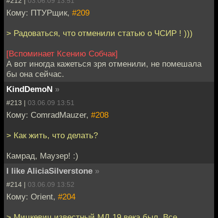
#212 |
03.06.09 13:51
Кому: ПТУРщик,
#209
> Радоваться, что отменили статью о ЧСИР ! )))
[Вспоминает Ксению Собчак]
А вот иногда кажеться зря отменили, не помешала
бы она сейчас.
KindDemoN
»
#213 |
03.06.09 13:51
Кому: ComradMauzer,
#208
> Как жить, что делать?
Камрад, Маузер! :)
I like AliciaSilverstone
»
#214 |
03.06.09 13:52
Кому: Orient,
#204
> Мицкевич известный МД 19 века был. Все