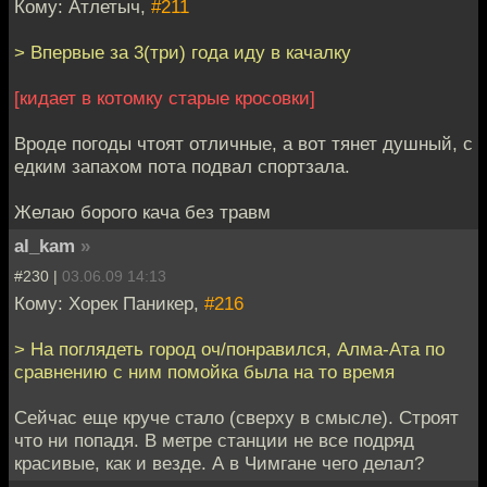
Кому: Атлетыч,
#211
> Впервые за 3(три) года иду в качалку
[кидает в котомку старые кросовки]
Вроде погоды чтоят отличные, а вот тянет душный, с
едким запахом пота подвал спортзала.
Желаю борого кача без травм
al_kam
»
#230 |
03.06.09 14:13
Кому: Хорек Паникер,
#216
> На поглядеть город оч/понравился, Алма-Ата по
сравнению с ним помойка была на то время
Сейчас еще круче стало (сверху в смысле). Строят
что ни попадя. В метре станции не все подряд
красивые, как и везде. А в Чимгане чего делал?