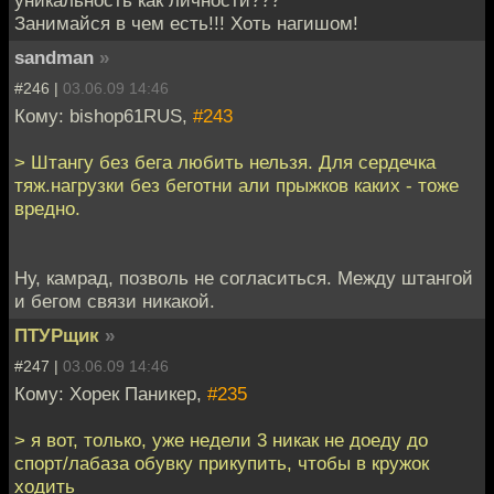
Занимайся в чем есть!!! Хоть нагишом!
sandman
»
#246 |
03.06.09 14:46
Кому: bishop61RUS,
#243
> Штангу без бега любить нельзя. Для сердечка
тяж.нагрузки без беготни али прыжков каких - тоже
вредно.
Ну, камрад, позволь не согласиться. Между штангой
и бегом связи никакой.
ПТУРщик
»
#247 |
03.06.09 14:46
Кому: Хорек Паникер,
#235
> я вот, только, уже недели 3 никак не доеду до
спорт/лабаза обувку прикупить, чтобы в кружок
ходить