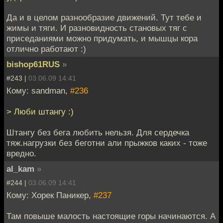
Да и в целом разнообразие движений. Тут тебе и
жимы и тяги. И разновидность становых тяг с
приседаниями можно придумать, и мышцы кора
отлично работают :)
bishop61RUS
»
#243 |
03.06.09 14:41
Кому: sandman,
#236
> Люби штангу :)
Штангу без бега любить нельзя. Для сердечка
тяж.нагрузки без беготни али прыжков каких - тоже
вредно.
al_kam
»
#244 |
03.06.09 14:41
Кому: Хорек Паникер,
#237
Там повыше малость настоящие горы начинаются. А