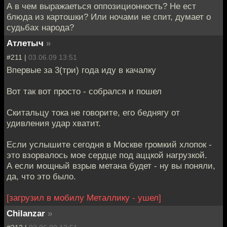
А в чем выражаеться оппозиционность? Не ест
блюда из картошки? Или ночами не спит, думает о
судьбах народа?
Атлетыч
»
#211 |
03.06.09 13:51
Впервые за 3(три) года иду в качалку
Вот так вот просто - собрался и пошел
Скитальцу тока не говорите, его беднягу от
удивления удар хватит.
Если услышите сегодня в Москве громкий хлопок -
это взорвалось мое сердце под аццкой нагрузкой.
А если мощный взрыв метана будет - ну вы поняли,
да, что это было.
[загрузил в мобилу Металлику - ушел]
Chilanzar
»