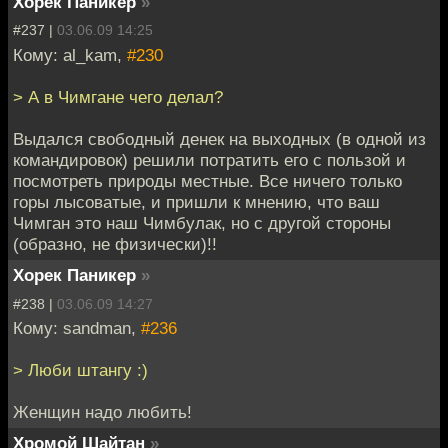
Хорек Паникер
»
#237 |
03.06.09 14:25
Кому: al_kam,
#230
> А в Чимгане чего делал?
Выдался свободный денек на выходных (в одной из
командировок) решили потратить его с пользой и
посмотреть природы местные. Все ничего только
горы лысоватые, и пришли к мнению, что ваш
Чимган это наш Чимбулак, но с другой стороны
(образно, не физически)!!
Хорек Паникер
»
#238 |
03.06.09 14:27
Кому: sandman,
#236
> Люби штангу :)
Женщин надо любить!
Хромой Шайтан
»