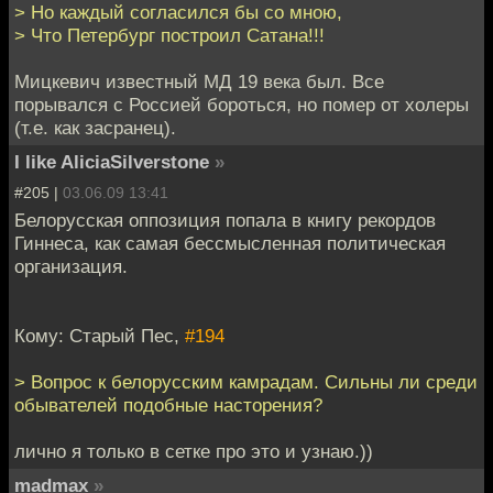
> Но каждый согласился бы со мною,
> Что Петербург построил Сатана!!!
Мицкевич известный МД 19 века был. Все
порывался с Россией бороться, но помер от холеры
(т.е. как засранец).
I like AliciaSilverstone
»
#205 |
03.06.09 13:41
Белорусская оппозиция попала в книгу рекордов
Гиннеса, как самая бессмысленная политическая
организация.
Кому: Старый Пес,
#194
> Вопрос к белорусским камрадам. Сильны ли среди
обывателей подобные насторения?
лично я только в сетке про это и узнаю.))
madmax
»