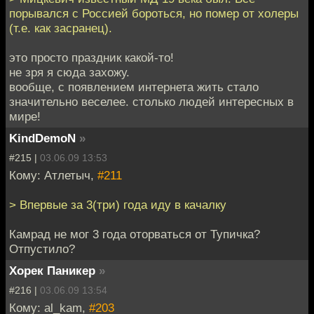
порывался с Россией бороться, но помер от холеры
(т.е. как засранец).
это просто праздник какой-то!
не зря я сюда захожу.
вообще, с появлением интернета жить стало
значительно веселее. столько людей интересных в
мире!
KindDemoN
»
#215 |
03.06.09 13:53
Кому: Атлетыч,
#211
> Впервые за 3(три) года иду в качалку
Камрад не мог 3 года оторваться от Тупичка?
Отпустило?
Хорек Паникер
»
#216 |
03.06.09 13:54
Кому: al_kam,
#203