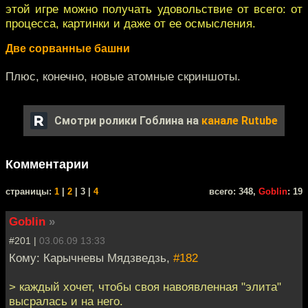
этой игре можно получать удовольствие от всего: от
процесса, картинки и даже от ее осмысления.
Две сорванные башни
Плюс, конечно, новые атомные скриншоты.
Смотри ролики Гоблина на
канале Rutube
Комментарии
cтраницы:
1
|
2
| 3 |
4
всего: 348,
Goblin
: 19
Goblin
»
#201 |
03.06.09 13:33
Кому: Карычневы Мядзведзь,
#182
> каждый хочет, чтобы своя навоявленная "элита"
высралась и на него.