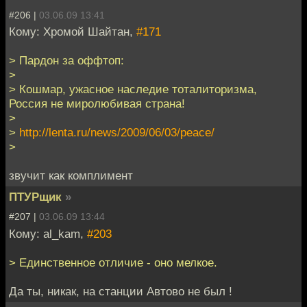
#206 |
03.06.09 13:41
Кому: Хромой Шайтан,
#171
> Пардон за оффтоп:
>
> Кошмар, ужасное наследие тоталиторизма,
Россия не миролюбивая страна!
>
>
http://lenta.ru/news/2009/06/03/peace/
>
звучит как комплимент
ПТУРщик
»
#207 |
03.06.09 13:44
Кому: al_kam,
#203
> Единственное отличие - оно мелкое.
Да ты, никак, на станции Автово не был !