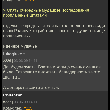
> Опять очередные мудацкие исследования
проплаченые штатами
отдельные представители настолько люто ненавидят
свою Родину, что работают просто от души, почище
проплаченных
идейное мудачьё
lukegluke
»
#226 |
03.06.09 14:11
Да, будем ждать. Братва и кольцо очень смешная
была. Разрешите высказать благодарность за это
ДЮ и 1C.
А артворк на сайте атомный.
Chilanzar
»
#227 |
03.06.09 14:11
Кому: tek,
#225