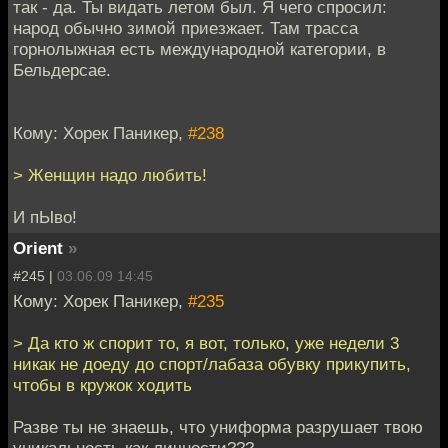
так - да. Ты видать летом был. Я чего спросил:
народ обычно зимой приезжает. Там трасса
горнолыжная есть международной категории, в
Бельдерсае.
Кому: Хорек Паникер,
#238
> Женщин надо любить!
И пЫво!
Orient
»
#245 |
03.06.09 14:45
Кому: Хорек Паникер,
#235
> Да кто ж спорит то, я вот, только, уже недели 3
никак не доеду до спорт/лабаза обувку прикупить,
чтобы в кружок ходить
Разве ты не знаешь, что униформа разрушает твою
уникальность как личности???