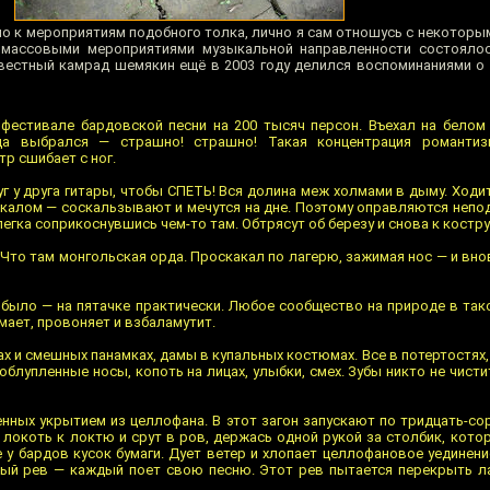
о к мероприятиям подобного толка, лично я сам отношусь с некоторы
 массовыми мероприятиями музыкальной направленности состояло
звестный камрад шемякин ещё в 2003 году делился воспоминаниями о
 фестивале бардовской песни на 200 тысяч персон. Въехал на белом
да выбрался — страшно! страшно! Такая концентрация романтиз
р сшибает с ног.
г у друга гитары, чтобы СПЕТЬ! Вся долина меж холмами в дыму. Ход
 калом — соскальзывают и мечутся на дне. Поэтому оправляются непо
егка соприкоснувшись чем-то там. Обтрясут об березу и снова к костру
 Что там монгольская орда. Проскакал по лагерю, зажимая нос — и внов
. было — на пятачке практически. Любое сообщество на природе в так
мает, провоняет и взбаламутит.
ах и смешных панамках, дамы в купальных костюмах. Все в потертостях,
облупленные носы, копоть на лицах, улыбки, смех. Зубы никто не чисти
нных укрытием из целлофана. В этот загон запускают по тридцать-со
локоть к локтю и срут в ров, держась одной рукой за столбик, котор
 у бардов кусок бумаги. Дует ветер и хлопает целлофановое уединени
сый рев — каждый поет свою песню. Этот рев пытается перекрыть л