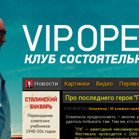
Картинки
Видео
Перев
Новости
Про последнего героя "
12.07.09 01:53 |
Onepamop
|
35 комментари
Осмелюсь предположить — многие у
удалось побывать там. Тем же, кто н
"ПХ" — ежегодный некоммерчес
Фестиваль проводится с 2003
большинства музыкальных фест