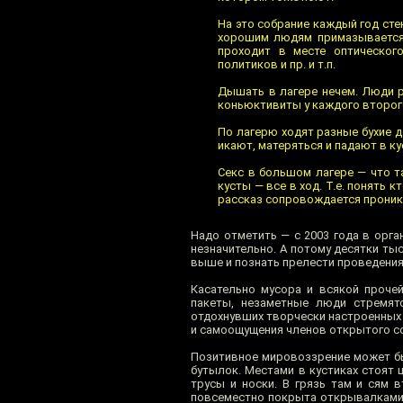
На это собрание каждый год ст
хорошим людям примазывается 
проходит в месте оптического
политиков и пр. и т.п.
Дышать в лагере нечем. Люди 
коньюктивиты у каждого второг
По лагерю ходят разные бухие д
икают, матеряться и падают в к
Секс в большом лагере — что т
кусты — все в ход. Т.е. понять 
рассказ сопровождается проник
Надо отметить — с 2003 года в орга
незначительно. А потому десятки ты
выше и познать прелести проведения 
Касательно мусора и всякой проче
пакеты, незаметные люди стремят
отдохнувших творчески настроенных
и самоощущения членов открытого с
Позитивное мировоззрение может бы
бутылок. Местами в кустиках стоят
трусы и носки. В грязь там и сям 
повсеместно покрыта открывалками 