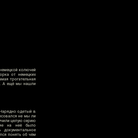
к немецкой колючей
орка от немецких
амая трогательная
у. А ещё мы нашли
 Нарядно одетый в
есовался не мы ли
лучили целую серию
ние на неё было
ь документальное
лся понять об чём