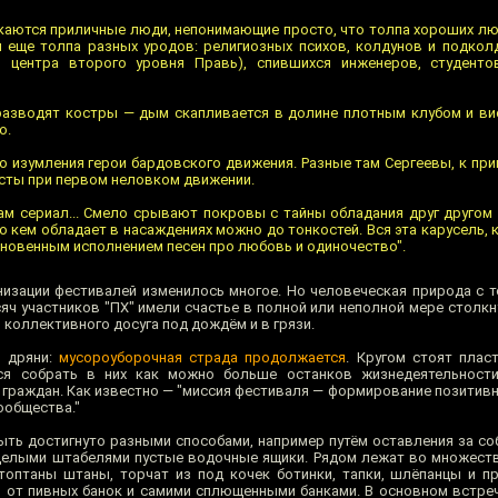
екаются приличные люди, непонимающие просто, что толпа хороших люд
еще толпа разных уродов: религиозных психов, колдунов и подкол
 центра второго уровня Правь), спившихся инженеров, студентов
разводят костры — дым скапливается в долине плотным клубом и ви
о.
о изумления герои бардовского движения. Разные там Сергеевы, к при
усты при первом неловком движении.
ам сериал... Смело срывают покровы с тайны обладания друг другом 
кто кем обладает в насаждениях можно до тонкостей. Вся эта карусель, 
новенным исполнением песен про любовь и одиночество".
низации фестивалей изменилось многое. Но человеческая природа с т
сяч участников "ПХ" имели счастье в полной или неполной мере столк
коллективного досуга под дождём и в грязи.
й дряни:
мусороуборочная страда продолжается
. Кругом стоят пла
ся собрать в них как можно больше останков жизнедеятельност
 граждан. Как известно — "миссия фестиваля — формирование позитив
ообщества."
ть достигнуто разными способами, например путём оставления за со
 целыми штабелями пустые водочные ящики. Рядом лежат во множест
втоптаны штаны, торчат из под кочек ботинки, тапки, шлёпанцы и п
от пивных банок и самими сплющенными банками. В основном встреч