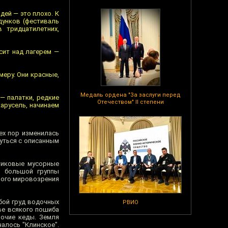
ей — это плохо. К
дунков (фестиваль
 тридцатилетних,
сит над лагерем —
меру. Они красные,
Медаль ордена "За заслуги перед
— палатки, редкие
Отечеством" II степени
карусель, начинаем
ех пор изменилась
нуться с описанным
стиковые мусорные
и большой группы
ного мировозрения
бой груд водочных
РВИО
ве всякого пошиба
рочие кеды. Земля
алось "Клинское".