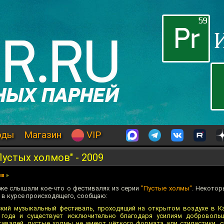
оды
Магазин
VIP
Пустых холмов" - 2009
ев
»
же слышали кое-что о фестивалях из серии
"Пустые холмы"
. Некотор
е в курсе происходящего, сообщаю:
кий музыкальный фестиваль, проходящий на открытом воздухе в Ка
 года и существует исключительно благодаря усилиям добровольц
ивалей, пустые холмы не имеют чёткого формата или стилистики, 