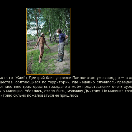
вот что. Живёт Дмитрий близ деревни Павловское уже изрядно — с с
ества, болтающиеся по территории, где недавно случилось праздни
от местные трактористы, граждане в моём представлении очень суров
м в милицию. Убоялись, стало быть, мужчину Дмитрия. Но милиция тож
митрию сильно пожаловаться не пришлось.