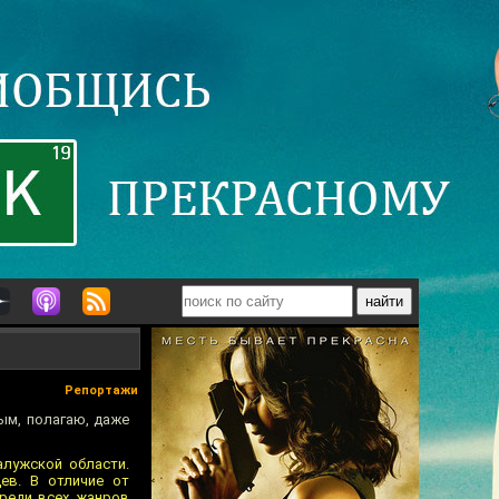
Репортажи
ым, полагаю, даже
лужской области.
ев. В отличие от
среди всех жанров