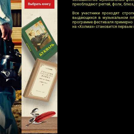
преобладают реггей, фолк, блюз,
Все участники проходят строг
выдающихся в музыкальном пла
программе фестиваля примерно 
на «Холмах» становится первым