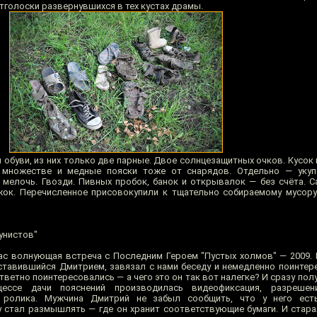
тголоски развернувшихся в тех кустах драмы.
й обуви, из них только две парные. Двое солнцезащитных очков. Кусо
 множестве и медные пояски тоже от снарядов. Отдельно — укуп
 мелочь. Гвозди. Пивных пробок, банок и открывалок — без счёта. С
жок. Перечисленное присовокупили к тщательно собираемому мусор
унистов"
 нас волнующая встреча с Последним Героем "Пустых холмов" — 2009.
дставившийся Дмитрием, завязал с нами беседу и немедленно поинтер
ветно поинтересовались — а чего это он так вот налегке? И сразу по
цессе дачи пояснений производилась видеофиксация, разреше
я ролика. Мужчина Дмитрий не забыл сообщить, что у него ест
у стал размышлять — где он хранит соответствующие бумаги. И стара