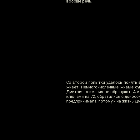
вообще речь.
Со второй попытки удалось понять 
живёт. Немногочисленные живые сущ
Дмитрия внимания не обращают. А в
ключами на 72, обратились с доносо
предпринимала, потому и на жизнь Д