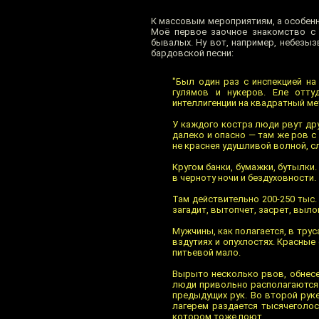
К массовым мероприятиям, а особенн
Моё первое заочное знакомство с
бывалых. Ну вот, например, небезы
бардовской песни:
"Был один раз с инспекцией на
гулямов и нукеров. Еле отту
интеллигенции на квадратный мет
У каждого костра люди рвут дру
далеко и опасно — там же ров с
не краснея удушливой волной, сл
Кругом банки, бумажки, бутылки.
в черноту ночи и бездуховности.
Там действительно 200-250 тыс
загадит, вытопчет, засрет, выло
Мужчины, как полагается, в трус
вздутиях и опухлостях. Красные 
питьевой мало.
Вырыто несколько рвов, обнесе
люди привольно располагаются 
предыдущих рук. Во второй руке
лагерем раздается тысячеголо
котором тоже поют.