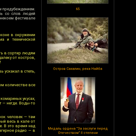
м предубеждением.
65
сь со слов людей
 некоем фестивале
 коне в окружении
ма и технической
ить в сортир людям
далеку от костров,
!
Остров Сахалин, река Найба
ь ускакал в степь,
ом количестве все
 комариных укусах,
т — негде. Воды-то
рок человек — там
ый весь в кале от
е. В это время над
Медаль ордена "За заслуги перед
агерное радио — в
Отечеством" II степени