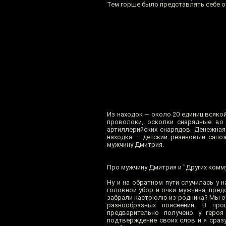
Тем горше было представлять себе о
Из находок — около 20 единиц всяко
проволоки, осколки снарядные во
артиллерийских снарядов. Денежная
находка — детский резиновый сапо
мужчину Дмитрия.
Про мужчину Дмитрия и "Других комм
Ну и на обратном пути случилась у
головной убор и очки мужчина, пре
забрали кастрюлю из родника? Мы от
разнообразных пояснений. В про
предварительно получено у геро
подтверждение своих слов и я сраз