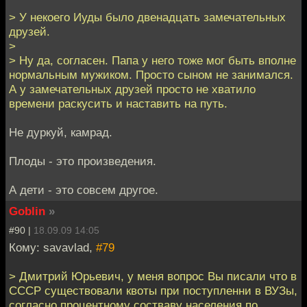
> У некоего Иуды было двенадцать замечательных
друзей.
>
> Ну да, согласен. Папа у него тоже мог быть вполне
нормальным мужиком. Просто сыном не занимался.
А у замечательных друзей просто не хватило
времени раскусить и наставить на путь.
Не дуркуй, камрад.
Плоды - это произведения.
А дети - это совсем другое.
Goblin
»
#90 |
18.09.09 14:05
Кому: savavlad,
#79
> Дмитрий Юрьевич, у меня вопрос Вы писали что в
СССР существовали квоты при поступленни в ВУЗы,
согласно процентному состваву населения по