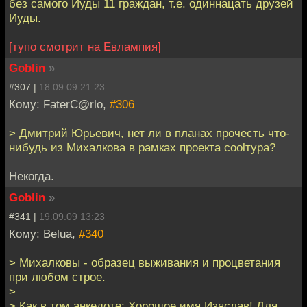
без самого Иуды 11 граждан, т.е. одиннацать друзей
Иуды.
[тупо смотрит на Евлампия]
Goblin
»
#307 |
18.09.09 21:23
Кому: FaterC@rlo,
#306
> Дмитрий Юрьевич, нет ли в планах прочесть что-
нибудь из Михалкова в рамках проекта coolтура?
Некогда.
Goblin
»
#341 |
19.09.09 13:23
Кому: Belua,
#340
> Михалковы - образец выживания и процветания
при любом строе.
>
> Как в том анкедоте: Хорошое имя Изяслав! Для