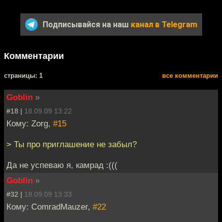
Подписывайся на наш
канал в Telegram
Комментарии
cтраницы: 1
все комментарии
Goblin
»
#18 |
18.09.09 13:22
Кому: Zorg,
#15
> Ты про приглашение не забыл?
Да не успеваю я, камрад :(((
Goblin
»
#32 |
18.09.09 13:33
Кому: ComradMauzer,
#22