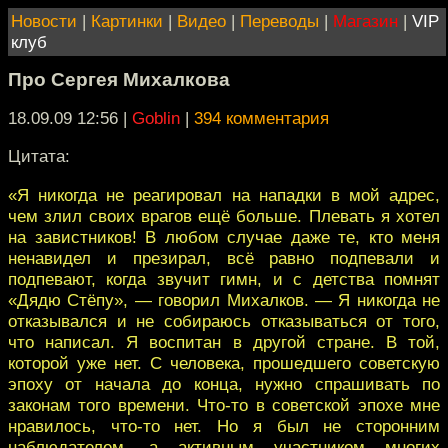
Новости
|
Картинки
|
Видео
|
Переводы
|
Магазин
|
VIP
клуб
Про Сергея Михалкова
18.09.09 12:56
|
Goblin
|
394 комментария
Цитата:
«Я никогда не реагировал на нападки в мой адрес,
чем злил своих врагов ещё больше. Плевать я хотел
на завистников! В любом случае даже те, кто меня
ненавидел и презирал, всё равно подпевали и
подпевают, когда звучит гимн, и с детства помнят
«Дядю Стёпу», — говорил Михалков. — Я никогда не
отказывался и не собираюсь отказываться от того,
что написал. Я воспитан в другой стране. В той,
которой уже нет. С человека, прошедшего советскую
эпоху от начала до конца, нужно спрашивать по
законам того времени. Что-то в советской эпохе мне
нравилось, что-то нет. Но я был не сторонним
наблюдателем, а активным участником многих