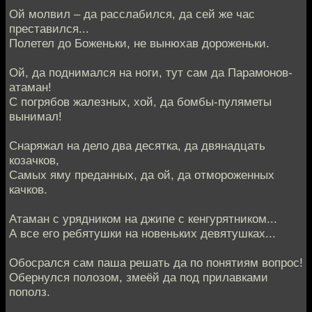
Ой молвил – да расслабился, да сей же час
преставился...
Полетел до Боженьки, не вынюхав дороженьки.
Ой, да поднимался на ноги, тут сам да Парамонов-
атаман!
С погрябов жалезных, хой, да бомбы-пуляметы
вынимал!
Снаряжал на дело два десятка, да двянадцать
козачков,
Самых яму преданных, да ой, да отмороженных
качков.
Атаман с урядником на джипе с кенгурятником...
А все его ребятушки на новеньких девятушках...
Обосрался сам паша решать да по понятиям вопрос!
Обернулся полозом, змеёй да под прилавками
пополз.