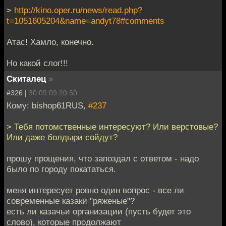
>
http://kino.oper.ru/news/read.php?
t=1051605204&name=andyt78#comments
Атас! Хамло, конечно.
Но какой слог!!!
Скиталец
»
#326 |
30.09.09 20:50
Кому: bishop61RUS,
#237
> Тебя потомственные интересуют? Или верстовые?
Или даже болдыри сойдут?
прошу прощения, что запоздал с ответом - надо
было по городу покататься.
меня интересует ровно один вопрос - все ли
современные казаки "ряженые"?
есть ли казачьи организации (пусть будет это
слово), которые продолжают