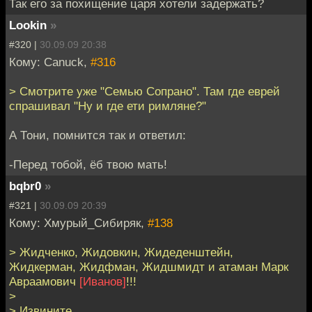
Так его за похищение царя хотели задержать?
Lookin
»
#320 |
30.09.09 20:38
Кому: Canuck,
#316
> Смотрите уже "Семью Сопрано". Там где еврей
спрашивал "Ну и где ети римляне?"
А Тони, помнится так и ответил:
-Перед тобой, ёб твою мать!
bqbr0
»
#321 |
30.09.09 20:39
Кому: Хмурый_Сибиряк,
#138
> Жидченко, Жидовкин, Жидеденштейн,
Жидкерман, Жидфман, Жидшмидт и атаман Марк
Авраамович
[Иванов]
!!!
>
> Извините.