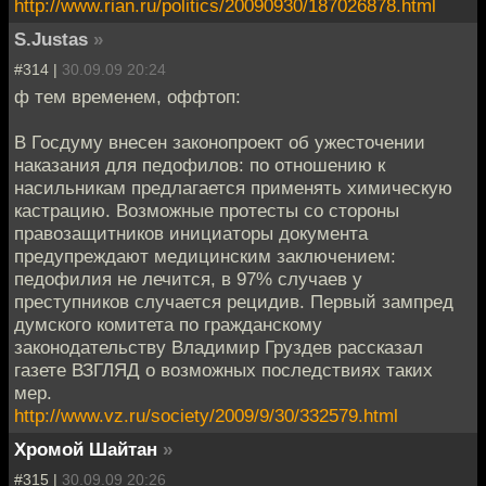
http://www.rian.ru/politics/20090930/187026878.html
S.Justas
»
#314 |
30.09.09 20:24
ф тем временем, оффтоп:
В Госдуму внесен законопроект об ужесточении
наказания для педофилов: по отношению к
насильникам предлагается применять химическую
кастрацию. Возможные протесты со стороны
правозащитников инициаторы документа
предупреждают медицинским заключением:
педофилия не лечится, в 97% случаев у
преступников случается рецидив. Первый зампред
думского комитета по гражданскому
законодательству Владимир Груздев рассказал
газете ВЗГЛЯД о возможных последствиях таких
мер.
http://www.vz.ru/society/2009/9/30/332579.html
Хромой Шайтан
»
#315 |
30.09.09 20:26