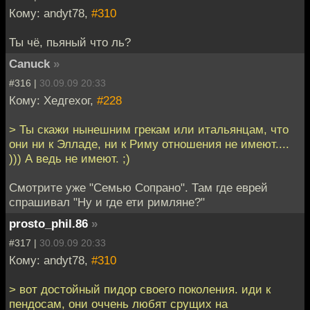
Кому: andyt78,
#310
Ты чё, пьяный что ль?
Canuck
»
#316 |
30.09.09 20:33
Кому: Хедгехог,
#228
> Ты скажи нынешним грекам или итальянцам, что
они ни к Элладе, ни к Риму отношения не имеют....
))) А ведь не имеют. ;)
Смотрите уже "Семью Сопрано". Там где еврей
спрашивал "Ну и где ети римляне?"
prosto_phil.86
»
#317 |
30.09.09 20:33
Кому: andyt78,
#310
> вот достойный пидор своего поколения. иди к
пендосам, они оччень любят срущих на