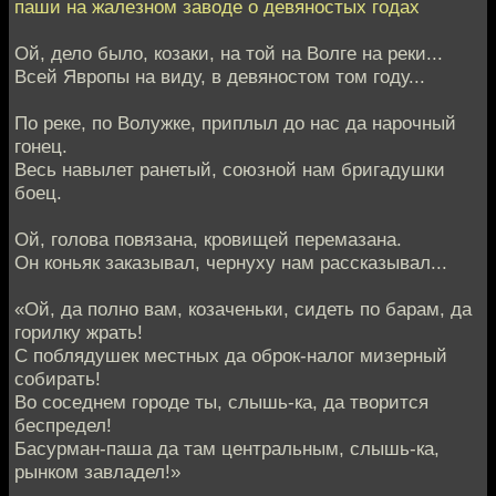
паши на жалезном заводе о девяностых годах
Ой, дело было, козаки, на той на Волге на реки...
Всей Явропы на виду, в девяностом том году...
По реке, по Волужке, приплыл до нас да нарочный
гонец.
Весь навылет ранетый, союзной нам бригадушки
боец.
Ой, голова повязана, кровищей перемазана.
Он коньяк заказывал, чернуху нам рассказывал...
«Ой, да полно вам, козаченьки, сидеть по барам, да
горилку жрать!
С поблядушек местных да оброк-налог мизерный
собирать!
Во соседнем городе ты, слышь-ка, да творится
беспредел!
Басурман-паша да там центральным, слышь-ка,
рынком завладел!»