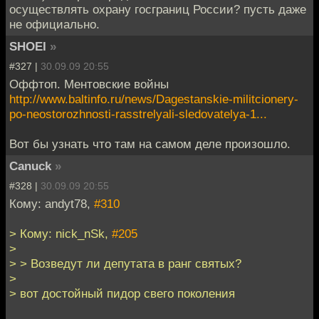
осуществлять охрану госграниц России? пусть даже
не официально.
SHOEI
»
#327 |
30.09.09 20:55
Оффтоп. Ментовские войны
http://www.baltinfo.ru/news/Dagestanskie-militcionery-
po-neostorozhnosti-rasstrelyali-sledovatelya-1...
Вот бы узнать что там на самом деле произошло.
Canuck
»
#328 |
30.09.09 20:55
Кому: andyt78,
#310
> Кому: nick_nSk,
#205
>
> > Возведут ли депутата в ранг святых?
>
> вот достойный пидор свего поколения