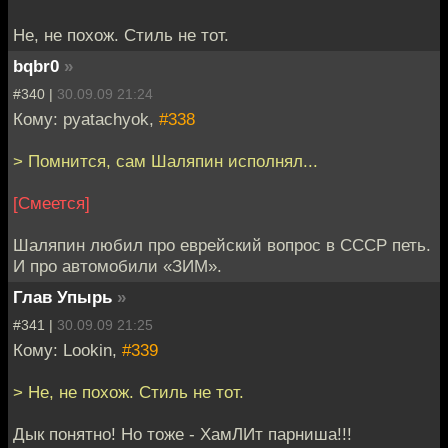
Не, не похож. Стиль не тот.
bqbr0
»
#340 |
30.09.09 21:24
Кому: pyatachyok,
#338
> Помнится, сам Шаляпин исполнял...
[Смеется]
Шаляпин любил про еврейский вопрос в СССР петь.
И про автомобили «ЗИМ».
Глав Упырь
»
#341 |
30.09.09 21:25
Кому: Lookin,
#339
> Не, не похож. Стиль не тот.
Дык понятно! Но тоже - ХамЛИт парниша!!!