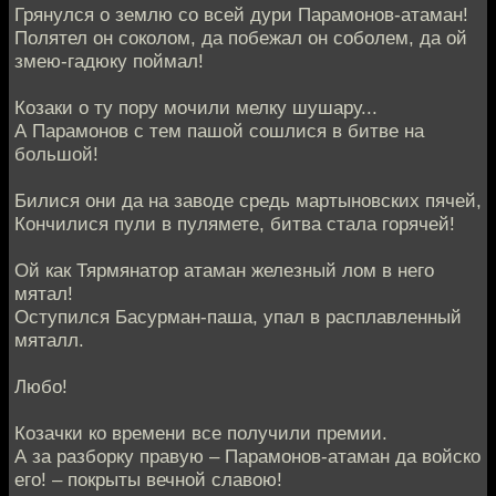
Грянулся о землю со всей дури Парамонов-атаман!
Полятел он соколом, да побежал он соболем, да ой
змею-гадюку поймал!
Козаки о ту пору мочили мелку шушару...
А Парамонов с тем пашой сошлися в битве на
большой!
Билися они да на заводе средь мартыновских пячей,
Кончилися пули в пулямете, битва стала горячей!
Ой как Тярмянатор атаман железный лом в него
мятал!
Оступился Басурман-паша, упал в расплавленный
мяталл.
Любо!
Козачки ко времени все получили премии.
А за разборку правую – Парамонов-атаман да войско
его! – покрыты вечной славою!