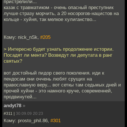
пристрелили...
казак с травматиком - очень опасный преступник
лучше стразу морчить, а 20 носорогов-нацистов на
кольце - хуйня, так мелкое хулиганство...
Кому: nick_nSk,
#205
> Интересно будет узнать продолжение истории.
Посадят ли мента? Возведут ли депутата в ранг
святых?
вот достойный пидор свего поколения. иди к
пендосам они оччень любят срущих на
православную веру... вот сеткы там седьмых дней и
прочей хуйни - это намного круче, современней,
продвинутей...
andyt78
»
#311 |
30.09.09 20:23
Кому: prosto_phil.86,
#301