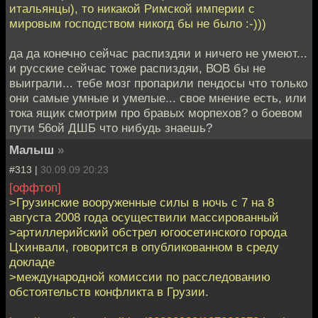
итальянцы), то никакой Римской империи с
мировым господством никогд бы не было :-)))
да да конечно сейчас распиздяи и ничего не умеют...
и русские сейчас тоже распиздяи, ВОВ бы не
выиграли... тебе мозг пропарили пендосы что только
они самые умные и умелые... свое мнение есть, или
тока ящик смотрим про бравых морпехов? о боевом
пути 56ой ДШБ что нибудь знаешь?
Малыш
»
#313 |
30.09.09 20:23
[оффтоп]
>Грузинские вооруженные силы в ночь с 7 на 8
августа 2008 года осуществили массированный
>артиллерийский обстрел югоосетинского города
Цхинвали, говорится в опубликованном в среду
докладе
>международной комиссии по расследованию
обстоятельств конфликта в Грузии.