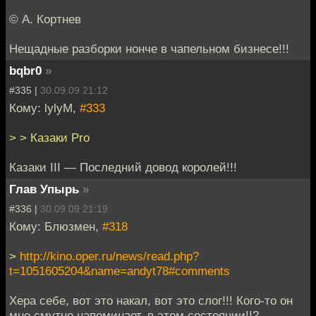
© А. Кортнев
Нещадные разборки нонче в чапельном бизнесе!!!
bqbr0
»
#335 |
30.09.09 21:12
Кому: lylyM,
#333
> > Казаки Pro
Казаки III — Последний довод королей!!!
Глав Упырь
»
#336 |
30.09.09 21:19
Кому: Блюзмен,
#318
>
http://kino.oper.ru/news/read.php?
t=1051605204&name=andyt78#comments
Хера себе, вот это накал, вот это слог!!! Кого-то он
мне смутно напоминает, в этом состоянии!!?