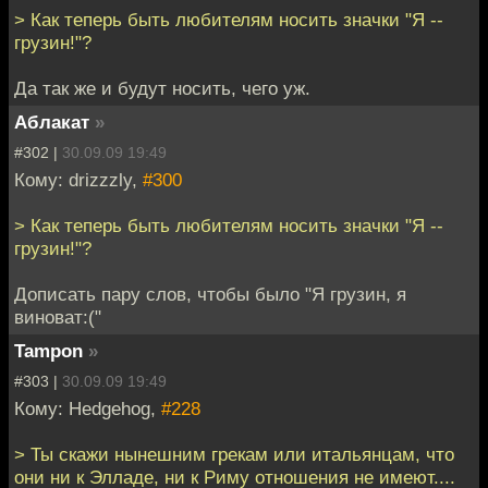
> Как теперь быть любителям носить значки "Я --
грузин!"?
Да так же и будут носить, чего уж.
Аблакат
»
#302 |
30.09.09 19:49
Кому: drizzzly,
#300
> Как теперь быть любителям носить значки "Я --
грузин!"?
Дописать пару слов, чтобы было "Я грузин, я
виноват:("
Tampon
»
#303 |
30.09.09 19:49
Кому: Hedgehog,
#228
> Ты скажи нынешним грекам или итальянцам, что
они ни к Элладе, ни к Риму отношения не имеют....