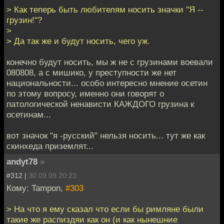
> Как теперь быть любителям носить значки "Я --
грузин!"?
>
> Да так же и будут носить, чего уж.
конечно будут носить, мы ж не с грузинами воевали
080808, а с мишико, у преступности же нет
национальности... особо интересно мнение осетин
по этому вопросу, именно они говорят о
патологической ненависти КАЖДОГО грузина к
осетинам...
вот значок "я -русский" нельзя носить... тут же как
скинхеда приземлят...
andyt78
»
#312 |
30.09.09 20:23
Кому: Tampon,
#303
> На что я ему сказал что если бы римляне были
такие же распиздяи как он (и как нынешние