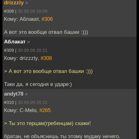
drizzzly
»
#308 |
30.09.09 20:09
Кому: Аблакат,
#306
А вот это вообще отвал башки :)))
Аблакат
»
#309 |
30.09.09 20:21
Кому: drizzzly,
#308
> А вот это вообще отвал башки :)))
Таки да, я сегодня в ударе:)
andyt78
»
#310 |
30.09.09 20:22
Кому: C-Melo,
#265
> Ты это терцам(гребенцам) скажи!
братан, не объяснишь ты этому мудаку ничего.