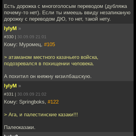
Есть дорожка с многоголосым переводом (дубляжа
почему-то нет). Если ты имеешь ввиду незапиканую
дорожку с переводом ДЮ, то нет, такой нету.
lylyM
»
#330 |
30.09.09 21:01
Кому: Муромец,
#105
> атаманом местного казачьего войска,
подозревался в похищении человека.
А похитил он княжну кизилбашскую.
lylyM
»
#331 |
30.09.09 21:02
Кому: Springboks,
#122
> Ага, и палестинские казаки!!!
Палеоказаки.