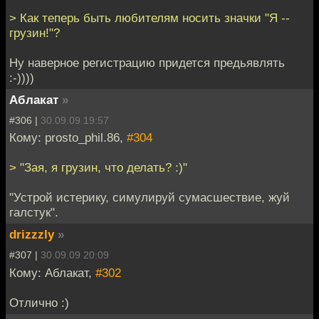
> Как теперь быть любителям носить значки "Я --
грузин!"?
Ну наверное регистрацию придется предьявлять
:-))))
Аблакат
»
#306 |
30.09.09 19:57
Кому: prosto_phil.86,
#304
> "Зая, я грузин, что делать? :)"
"Устрой истерику, симулируй сумасшествие, жуй
галстук".
drizzzly
»
#307 |
30.09.09 20:09
Кому: Аблакат,
#302
Отлично :)