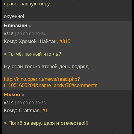
православную веру...
охуенно!
Блюзмен
»
#318 |
30.09.09 20:34
Кому: Хромой Шайтан,
#315
> Ты чё, пьяный что ль?
Ну если только второй день подряд.
http://kino.oper.ru/news/read.php?
t=1051605204&name=andyt78#comments
Ftvkun
»
#319 |
30.09.09 20:36
Кому: Craftman,
#1
> Погиб за веру, царя и отечество!!!