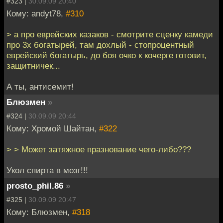
#323 |
30.09.09 20:40
Кому: andyt78,
#310
> а про еврейских казаков - смотрите сценку камеди
про 3х богатырей, там дохлый - стопроцентный
еврейский богатырь, до боя очко к кочерге готовит,
защитничек...
А ты, антисемит!
Блюзмен
»
#324 |
30.09.09 20:44
Кому: Хромой Шайтан,
#322
> > Может затяжное празнование чего-либо???
Укол спирта в мозг!!!
prosto_phil.86
»
#325 |
30.09.09 20:47
Кому: Блюзмен,
#318