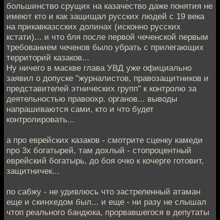
большинство срущих на казачество даже понятия не
имеют кто и как защищал русских людей с 19 века
на прикавказсских долинах (исконно русских
кстати)... и что бля после первой чеченской первым
требованием чеченов было убрать с прилегающих
территорий казаков...
Ну ничего в маскве глава УВД уже официально
заявил о допуске "журналистов, правозащитников и
представителей этнических групп" к контролю за
деятельностью правоохр. органов... выводы
напрашиваются сами, кто и что будет
контролировать...
а про еврейских казаков - смотрите сценку камеди
про 3х богатырей, там дохлый - стопроцентный
еврейский богатырь, до боя очко к кочерге готовит,
защитничек...
по сабжу - не удивлюсь что застреленный атаман
еще и скинхедом был... и еще - ни разу не слышал
чтоп реального бандюка, прорвавшегося в депутаты