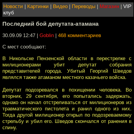
Новости
|
Картинки
|
Видео
|
Переводы
|
Магазин
|
VIP
клуб
Последний бой депутата-атамана
30.09.09 12:47
|
Goblin
|
468 комментариев
С мест сообщают:
В Никольске Пензенской области в перестрелке с
милиционерами убит депутат собрания
представителей города. Убитый Георгий Шведов
являлся также атаманом местного казачьего войска.
Депутат подозревался в похищении человека. Во
вторник, 29 сентября, его попытались задержать,
однако он начал отстреливаться от милиционеров из
травматического пистолета и ранил одного из них.
Тогда другой милиционер открыл по подозреваемому
стрельбу и убил его. Шведов скончался от ранения в
спину.