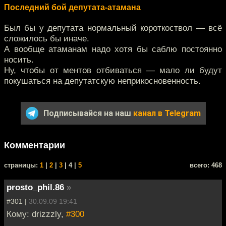
Последний бой депутата-атамана
Был бы у депутата нормальный короткоствол — всё
сложилось бы иначе.
А вообще атаманам надо хотя бы саблю постоянно
носить.
Ну, чтобы от ментов отбиваться — мало ли будут
покушаться на депутатскую неприкосновенность.
Подписывайся на наш
канал в Telegram
Комментарии
cтраницы:
1
|
2
|
3
| 4 |
5
всего: 468
prosto_phil.86
»
#301 |
30.09.09 19:41
Кому: drizzzly,
#300