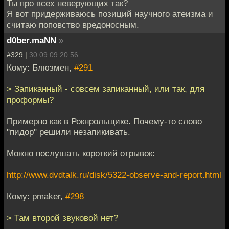
Ты про всех неверующих так?
Я вот придерживаюсь позиций научного атеизма и
считаю поповство вредоносным.
d0ber.maNN
»
#329 |
30.09.09 20:56
Кому: Блюзмен,
#291
> Запиканный - совсем запиканный, или так, для
проформы?
Примерно как в Рокнрольщике. Почему-то слово
"пидор" решили незапикивать.
Можно послушать короткий отрывок:
http://www.dvdtalk.ru/disk/5322-observe-and-report.html
Кому: pmaker,
#298
> Там второй звуковой нет?