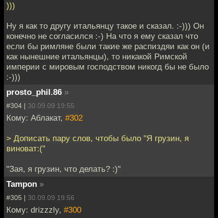
)))
Ну я как то другу итальянцу такое и сказал. :-))) Он
конечно не согласился :-) На что я ему сказал что
если бы римляне были такие же распиздяи как он (и
как нынешние итальянцы), то никакой Римской
империи с мировым господством никогд бы не было
:-)))
prosto_phil.86
»
#304 |
30.09.09 19:55
Кому: Аблакат,
#302
> Дописать пару слов, чтобы было "Я грузин, я
виноват:("
"Зая, я грузин, что делать? :)"
Tampon
»
#305 |
30.09.09 19:56
Кому: drizzzly,
#300