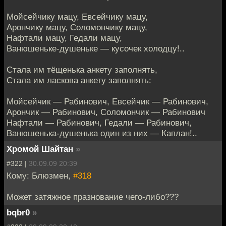
Мойсейчику мацу, Евсейчику мацу,
Арончику мацу, Соломончику мацу,
Нафтали мацу, Гедали мацу,
Ванюшеньке-душеньке — кусочек холодцу!..
Стала им тёщенька анкету заполнять,
Стала им ласкова анкету заполнять:
Мойсейчик — Рабинович, Евсейчик — Рабинович,
Арончик — Рабинович, Соломончик — Рабинович
Нафтали — Рабинович, Гедали — Рабинович,
Ванюшенька-душенька один из них — Каплан!..
Хромой Шайтан
»
#322 |
30.09.09 20:39
Кому: Блюзмен,
#318
Может затяжное празнование чего-либо???
bqbr0
»