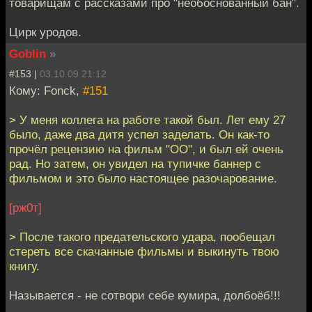
товарищам с рассказами про "необоснованный бан".
Цирк уродов.
Goblin
»
#153 |
03.10.09 21:12
Кому: Fonck,
#151
> У меня коллега на работе такой был. Лет ему 27
было, даже два дитя успел заделать. Он как-то
прочёл рецензию на фильм "ОО", и был ей очень
рад. Но затем, он увидел на тупичке баннер с
фильмом и это было настоящее разочарование.
[рж0т]
> После такого предательского удара, пообещал
стереть все скачанные фильмы и выкинуть твою
книгу.
Называется - не сотвори себе кумира, долбоёб!!!