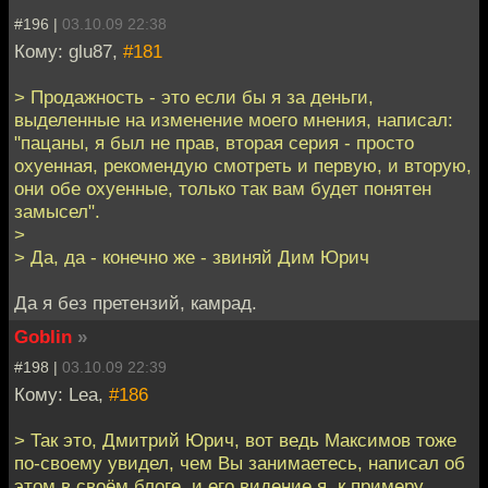
#196 |
03.10.09 22:38
Кому: glu87,
#181
> Продажность - это если бы я за деньги,
выделенные на изменение моего мнения, написал:
"пацаны, я был не прав, вторая серия - просто
охуенная, рекомендую смотреть и первую, и вторую,
они обе охуенные, только так вам будет понятен
замысел".
>
> Да, да - конечно же - звиняй Дим Юрич
Да я без претензий, камрад.
Goblin
»
#198 |
03.10.09 22:39
Кому: Lea,
#186
> Так это, Дмитрий Юрич, вот ведь Максимов тоже
по-своему увидел, чем Вы занимаетесь, написал об
этом в своём блоге, и его видение я, к примеру,