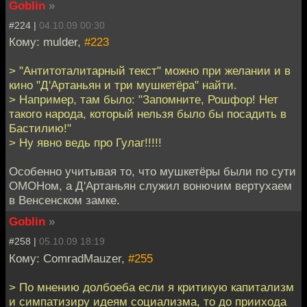
Goblin
»
#224 |
04.10.09 00:30
Кому: mulder,
#223
> "Антитоталитарный текст" можно при желании и в
кино "Д'Артаньян и три мушкетёра" найти.
> Например, там было: "Запомните, Рошфор! Нет
такого народа, который нельзя было бы посадить в
Бастилию!"
> Ну явно ведь про Гулаг!!!!!
Особенно учитывая то, что мушкетёры были по сути
ОМОНом, а Д'Артаньян служил вонючим вертухаем
в Венсенском замке.
Goblin
»
#258 |
05.10.09 18:19
Кому: ComradMauzer,
#255
> По мнению долбоеба если я критикую капитализм
и симпатизиру идеям социализма, то до приихода