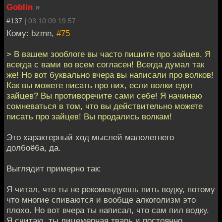
Goblin
»
#137 |
03.10.09 19:57
Кому: bzmn,
#75
> В вашем зооблоге вы часто пишите про зайцев. Я
всегда с вами во всем согласен! Всегда думал так
же! Но вот буквально вчера вы написали про волков!
Как вы можете писать про них, если волки едят
зайцев? Вы противоречите сами себе! Я начинаю
сомневаться в том, что вы действительно можете
писать про зайцев! Вы продались волкам!
Это характерный ход мыслей малолетнего
долбоёба, да.
Выглядит примерно так:
Я читал, что ты не рекомендуешь пить водку, потому
что многие спиваются и вообще алкоголизм это
плохо. Но вот вчера ты написал, что сам пил водку.
Я считаю, ты лицемерная тварь и постоянно