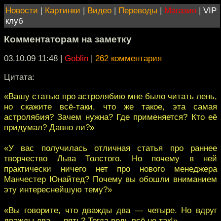
Новости
|
Картинки
|
Видео
|
Переводы
|
Магазин
|
VIP
клуб
Комментаторам на заметку
03.10.09 11:48
|
Goblin
|
262 комментария
Цитата:
«Вашу статью про астролябию мне было читать лень,
но скажите всё-таки, что же такое, эта самая
астролябия? Зачем нужна? Где применяется? Кто её
придумал? Давно ли?»
«У вас получилась отличная статья про раннее
творчество Льва Толстого. Но почему в ней
практически ничего нет про нового менеджера
Манчестер Юнайтед? Почему вы обошли вниманием
эту интереснейшую тему?»
«Вы говорите, что дважды два — четыре. Но вдруг
дважды два — пять? Тогда ведь всё не так!»