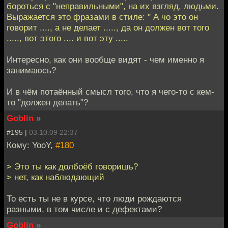
бороться с "неправильными", на их взгляд, людьми.
Выражается это фразами в стиле: " А чо это он
говорит ...., а не делает ....., да он должен вот того
....., вот этого .... и вот эту .....
Интересно, как они вообще видят - чем именно я
занимаюсь?
И в чём потаённый смысл того, что я чего-то с кем-
то "должен делать"?
Goblin
»
#195 |
03.10.09 22:37
Кому: YooY,
#180
> Это ты как долбоёб говоришь?
> нет, как наблюдающий
То есть ты не в курсе, что люди рождаются
разными, в том числе и с дефектами?
Goblin
»