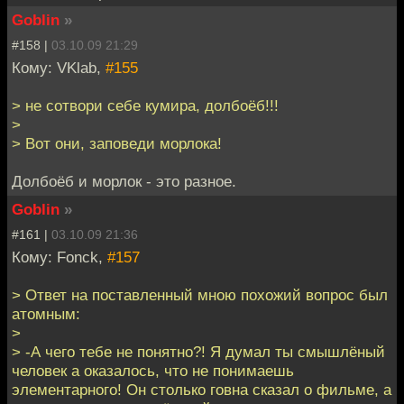
Goblin
»
#158 |
03.10.09 21:29
Кому: VKlab,
#155
> не сотвори себе кумира, долбоёб!!!
>
> Вот они, заповеди морлока!
Долбоёб и морлок - это разное.
Goblin
»
#161 |
03.10.09 21:36
Кому: Fonck,
#157
> Ответ на поставленный мною похожий вопрос был
атомным:
>
> -А чего тебе не понятно?! Я думал ты смышлёный
человек а оказалось, что не понимаешь
элементарного! Он столько говна сказал о фильме, а