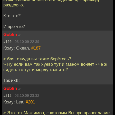
разделяю.
Кто это?
И про что?
Goblin
»
#199 |
03.10.09 22:39
Кому: Okean,
#187
> бля, откуда вы такие берётесь?
> Ну если вам так хуёво тут и гавном воняет - чё ж
сидеть-то тут и морду квасить?
Так их!!!
Goblin
»
#212 |
03.10.09 23:32
Кому: Lea,
#201
> Это тот Максимов, с которым Вы про православие