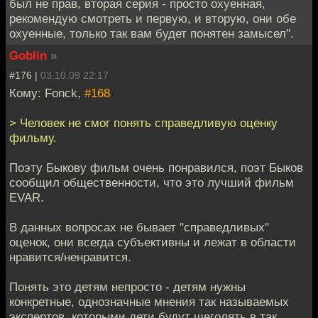
был не прав, вторая серия - просто охуенная,
рекомендую смотреть и первую, и вторую, они обе
охуенные, только так вам будет понятен замысел".
Goblin
»
#176 |
03.10.09 22:17
Кому: Fonck,
#168
> Человек не смог понять справедливую оценку
фильму.
Поэту Быкову фильм очень понравился, поэт Быков
сообщил общественности, что это лучший фильм
EVAR.
В данных вопросах не бывает "справедливых"
оценок, они всегда субъективны и лежат в области
нравится/ненравится.
Понять это детям непросто - детям нужны
конкретные, однозначные мнения так называемых
экспертов, которыми дети будут щеголять в так