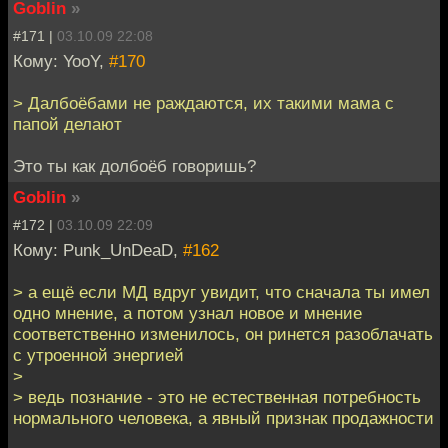
Goblin
»
#171 |
03.10.09 22:08
Кому: YooY,
#170
> Далбоёбами не раждаются, их такими мама с
папой делают
Это ты как долбоёб говоришь?
Goblin
»
#172 |
03.10.09 22:09
Кому: Punk_UnDeaD,
#162
> а ещё если МД вдруг увидит, что сначала ты имел
одно мнение, а потом узнал новое и мнение
соответственно изменилось, он ринется разоблачать
с утроенной энергией
>
> ведь познание - это не естественная потребность
нормального человека, а явный признак продажности