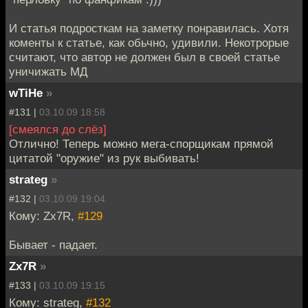
И статья подросткам на заметку понравилась. Хотя
коменты к статье, как обьчно, удивили. Некотрорые
считают, что автор не должен был в своей статье
уничижать МД
wTiHe
»
#131 |
03.10.09 18:58
[смеялся до слёз]
Отлично! Теперь можно мега-спорщикам прямой
цитатой "оружие" из рук выбивать!
strateg
»
#132 |
03.10.09 19:04
Кому: Zx7R,
#129
Бывает - падает.
Zx7R
»
#133 |
03.10.09 19:15
Кому: strateg,
#132