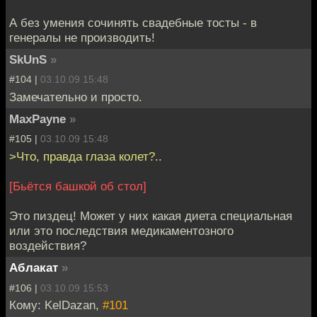
А без умения сочинять свадебные тосты - в
генералы не производить!
SkUnS
»
#104 |
03.10.09 15:48
Замечательно и просто.
MaxPayne
»
#105 |
03.10.09 15:48
>Что, правда глаза колет?..
[Бьётся башкой об стол]
Это пиздец! Может у них какая диета специальная
или это последствия медикаментозного
воздействия?
Аблакат
»
#106 |
03.10.09 15:53
Кому: KelDazan,
#101