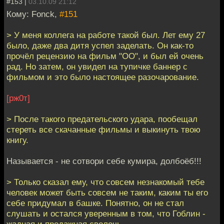
#153 |
03.10.09 21:12
Кому: Fonck,
#151
> У меня коллега на работе такой был. Лет ему 27
было, даже два дитя успел заделать. Он как-то
прочёл рецензию на фильм "ОО", и был ей очень
рад. Но затем, он увидел на тупичке баннер с
фильмом и это было настоящее разочарование.
[рж0т]
> После такого предательского удара, пообещал
стереть все скачанные фильмы и выкинуть твою
книгу.
Называется - не сотвори себе кумира, долбоёб!!!
> Только сказал ему, что совсем незнакомый тебе
человек может быть совсем не таким, каким ты его
себе придумал в башке. Понятно, он не стал
слушать и остался уверенным в том, что Гоблин -