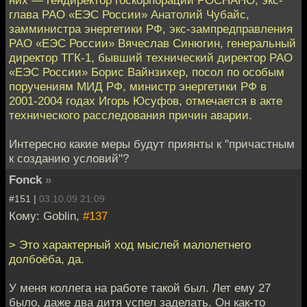
них — гендиректор госкорпорации РОСНАНО, экс-
глава РАО «ЕЭС России» Анатолий Чубайс,
замминистра энергетики РФ, экс-зампредправления
РАО «ЕЭС России» Вячеслав Синюгин, генеральный
директор ТГК-1, бывший технический директор РАО
«ЕЭС России» Борис Вайнзихер, посол по особым
поручениям МИД РФ, министр энергетики РФ в
2001-2004 годах Игорь Юсуфов, отмечается в акте
технического расследования причин аварии.
Интересно какие меры будут приянты к "причастным
к созданию условий"?
Fonck
»
#151 |
03.10.09 21:09
Кому: Goblin,
#137
> Это характерный ход мыслей малолетнего
долбоёба, да.
У меня коллега на работе такой был. Лет ему 27
было, даже два дитя успел заделать. Он как-то