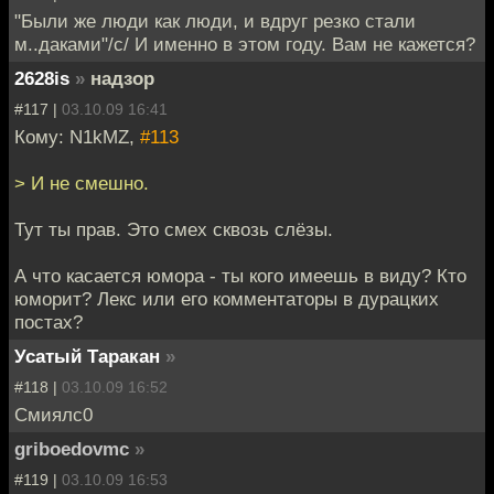
"Были же люди как люди, и вдруг резко стали
м..даками"/с/ И именно в этом году. Вам не кажется?
2628is
»
надзор
#117 |
03.10.09 16:41
Кому: N1kMZ,
#113
> И не смешно.
Тут ты прав. Это смех сквозь слёзы.
А что касается юмора - ты кого имеешь в виду? Кто
юморит? Лекс или его комментаторы в дурацких
постах?
Усатый Таракан
»
#118 |
03.10.09 16:52
Смиялс0
griboedovmc
»
#119 |
03.10.09 16:53