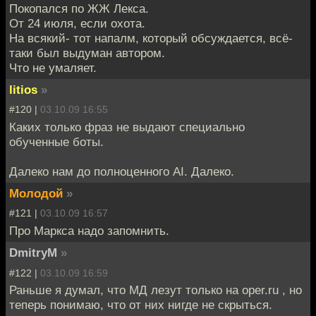
Покопался по ЖЖ Лекса.
От 24 июля, если охота.
На всякий- тот напалм, который обсуждается, всё-
таки был выдуман автором.
Что не умаляет.
litios
»
#120 |
03.10.09 16:55
Каких только фраз не выдают специально
обученные боты.
Далеко нам до полноценного AI. Далеко.
Молодой
»
#121 |
03.10.09 16:57
Про Маркса надо запомнить.
DmitryM
»
#122 |
03.10.09 16:59
Раньше я думал, что МД лезут только на oper.ru , но
теперь понимаю, что от них нигде не скрыться.