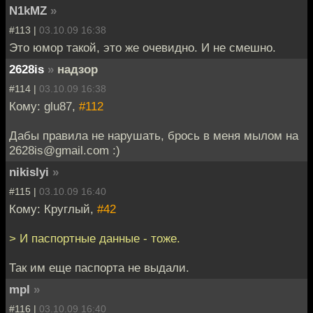
N1kMZ
»
#113 |
03.10.09 16:38
Это юмор такой, это же очевидно. И не смешно.
2628is
»
надзор
#114 |
03.10.09 16:38
Кому: glu87,
#112
Дабы правила не нарушать, брось в меня мылом на
2628is@gmail.com :)
nikislyi
»
#115 |
03.10.09 16:40
Кому: Круглый,
#42
> И паспортные данные - тоже.
Так им еще паспорта не выдали.
mpl
»
#116 |
03.10.09 16:40