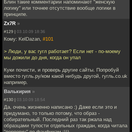
Блин такие комментарии напоминают "женскую
логику" или точнее отсутствие вообще логики в
принципе.
Zx7R
»
#129 |
03.10.09 18:36
Кому: KelDazan,
#101
> Люди, у вас гугл работает? Если нет - по-моему
мы дожили до дня, когда он упал
Куки почисти, и проверь другие сайты. Попробуй
вместо гугль.ру/ком какой нибудь другой, гугль.со.uk
например.
Валькирия
»
#130 |
03.10.09 18:54
Да, очень жизненно написано :) Даже если это и
придумано, то только потому, что образ -
собирательный. Последний раз так ржала над
образцами тупости отдельных граждан, когда читала
"перловку" по фанфикам :)))