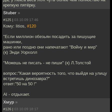
крепкую пятёрку.
Stuber
»
#125 |
03.10.09 17:46
Кому: litios,
#120
"Если миллион обезьян посадить за пишущие
машинки,
рано или поздно они напечатают "Войну и мир"
(к) Энди Уорхолл
"Можешь не писать - не пиши" (к) Л.Толстой
вопрос:"Какая вероятность того, что выйдя на улицу
встретишь динозавра?"
ответ:"50 на 50 !"
AI - отдыхает.
Хмур
»
#126 |
03.10.09 18:17