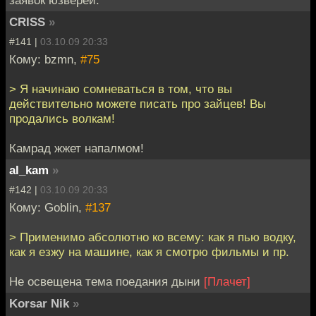
CRISS
»
#141 |
03.10.09 20:33
Кому: bzmn,
#75
> Я начинаю сомневаться в том, что вы
действительно можете писать про зайцев! Вы
продались волкам!
Камрад жжет напалмом!
al_kam
»
#142 |
03.10.09 20:33
Кому: Goblin,
#137
> Применимо абсолютно ко всему: как я пью водку,
как я езжу на машине, как я смотрю фильмы и пр.
Не освещена тема поедания дыни
[Плачет]
Korsar Nik
»