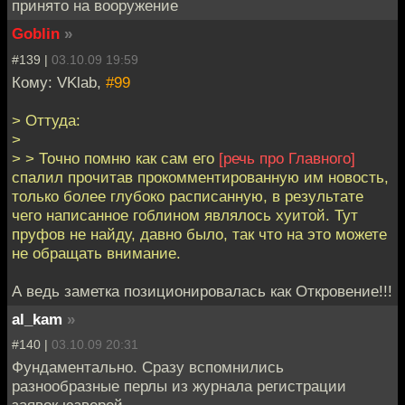
принято на вооружение
Goblin
»
#139 |
03.10.09 19:59
Кому: VKlab,
#99
> Оттуда:
>
> > Точно помню как сам его
[речь про Главного]
спалил прочитав прокомментированную им новость,
только более глубоко расписанную, в результате
чего написанное гоблином являлось хуитой. Тут
пруфов не найду, давно было, так что на это можете
не обращать внимание.
А ведь заметка позиционировалась как Откровение!!!
al_kam
»
#140 |
03.10.09 20:31
Фундаментально. Сразу вспомнились
разнообразные перлы из журнала регистрации
заявок юзверей.