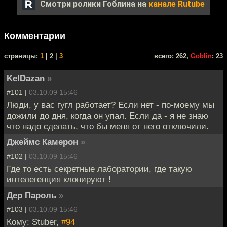
Смотри ролики Гоблина на
канале Rutube
Комментарии
cтраницы:
1
| 2 |
3
всего: 262,
Goblin
: 23
KelDazan
»
#101 |
03.10.09 15:46
Люди, у вас гугл работает? Если нет - по-моему мы
дожили до дня, когда он упал. Если да - я не знаю
что надо сделать, что бы меня от него отключили.
Джеймс Камерон
»
#102 |
03.10.09 15:46
Где то есть секретные лаборатории, где такую
интелегенция клонируют !
Дер Пароль
»
#103 |
03.10.09 15:46
Кому: Stuber,
#94