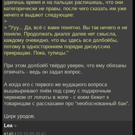
уделишь время и на пальцах распишешь, что они
категорически не правы, после чего сказать им уже
нечего и выдают следующее:
>
> "Ууу... Да, всё с вами понятно. Вы так ничего и не
поняли. Продолжать диалог далее нет смысла,
каждому очевидно, что вы здесь все долбоёбы,
потому в одностороннем порядке дискуссию
прекращаю. Пока, тупицы."
При этом долбоёб твёрдо уверен, что ему обязаны
отвечать - ведь он задал вопрос.
А когда его с первого же мудацкого вопроса
вышвыривают пнём под сраку с подарочным
черенком от лопаты в жопе - с воем бежит к
товарищам с рассказами про "необоснованный бан".
Цирк уродов.
Lea
»
#145 |
03.10.09 20:41