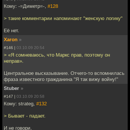
Кому: -=Диметр=-,
#128
> такие комментарии напоминают "женскую логику"
Её нет.
Xaron
»
#146 |
03.10.09 20:54
> «Я сомневаюсь, что Маркс прав, поэтому он
неправ».
Центральное высказывание. Отчего-то вспомнилась
фраза известного гражданина "Я так вижу войну!"
Stuber
»
#147 |
03.10.09 20:58
Кому: strateg,
#132
> Бывает - падает.
И не говори.