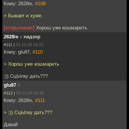
Кому: 2628is,
#109
> Бывает и хуже.
[отпрыгивает]
Хорош уже кошмарить
2628is
»
надзор
#111 |
03.10.09 16:22
Кому: glu87,
#110
> Хорош уже кошмарить
:)) СцЫлку дать???
glu87
»
#112 |
03.10.09 16:35
Кому: 2628is,
#111
> :)) СцЫлку дать???
Давай