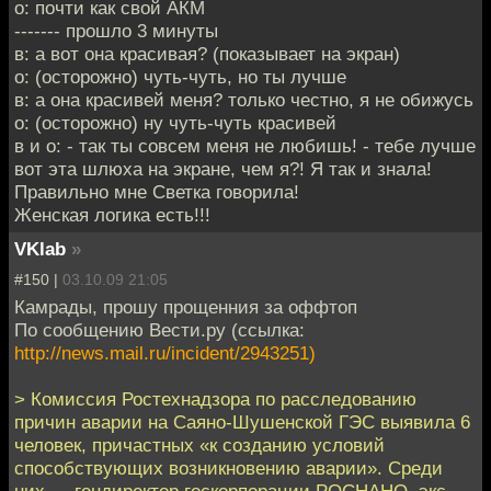
о: почти как свой АКМ
------- прошло 3 минуты
в: а вот она красивая? (показывает на экран)
о: (осторожно) чуть-чуть, но ты лучше
в: а она красивей меня? только честно, я не обижусь
о: (осторожно) ну чуть-чуть красивей
в и о: - так ты совсем меня не любишь! - тебе лучше
вот эта шлюха на экране, чем я?! Я так и знала!
Правильно мне Светка говорила!
Женская логика есть!!!
VKlab
»
#150 |
03.10.09 21:05
Камрады, прошу прощенния за оффтоп
По сообщению Вести.ру (ссылка:
http://news.mail.ru/incident/2943251)
> Комиссия Ростехнадзора по расследованию
причин аварии на Саяно-Шушенской ГЭС выявила 6
человек, причастных «к созданию условий
способствующих возникновению аварии». Среди