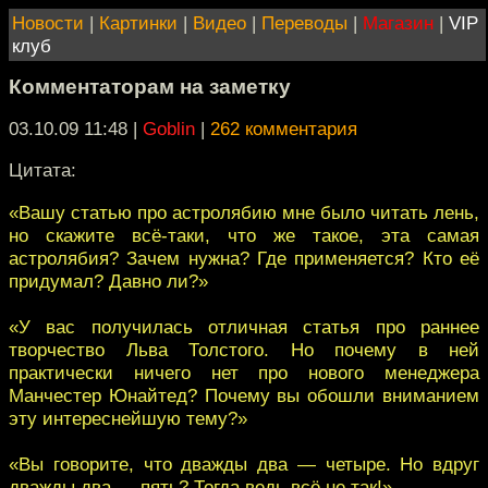
Новости
|
Картинки
|
Видео
|
Переводы
|
Магазин
|
VIP
клуб
Комментаторам на заметку
03.10.09 11:48
|
Goblin
|
262 комментария
Цитата:
«Вашу статью про астролябию мне было читать лень,
но скажите всё-таки, что же такое, эта самая
астролябия? Зачем нужна? Где применяется? Кто её
придумал? Давно ли?»
«У вас получилась отличная статья про раннее
творчество Льва Толстого. Но почему в ней
практически ничего нет про нового менеджера
Манчестер Юнайтед? Почему вы обошли вниманием
эту интереснейшую тему?»
«Вы говорите, что дважды два — четыре. Но вдруг
дважды два — пять? Тогда ведь всё не так!»