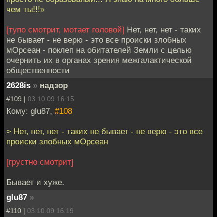
чем ты!!!»
[тупо смотрит, мотает головой]
Нет, нет, нет - таких
не бывает - не верю - это все происки злобных
мОрсеан - поклеп на обитателей Земли с целью
очернить их в органах зрения межгалактической
общественности
2628is
»
надзор
#109 |
03.10.09 16:15
Кому: glu87,
#108
> Нет, нет, нет - таких не бывает - не верю - это все
происки злобных мОрсеан
[грустно смотрит]
Бывает и хуже.
glu87
»
#110 |
03.10.09 16:19