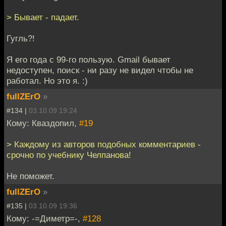
> Бывает - падает.
Гугль?!
Я его года с 99-го пользую. Gmail бывает
недоступен, поиск - ни разу не видел чтобы не
работал. Но это я. :)
fullZErO
»
#134 |
03.10.09 19:24
Кому: Кваздопил,
#19
> Каждому из авторов подобных комментариев -
срочно по учебнику Челпанова!
Не поможет.
fullZErO
»
#135 |
03.10.09 19:36
Кому: -=Диметр=-,
#128