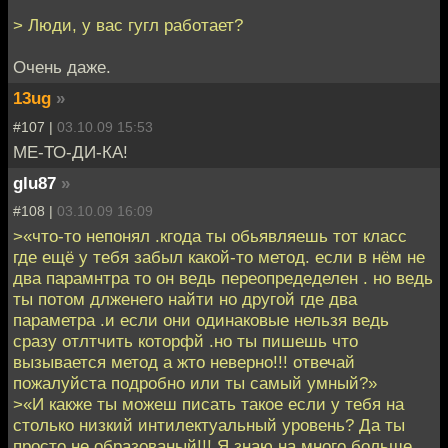
> Люди, у вас гугл работает?
Очень даже.
13ug
»
#107 |
03.10.09 15:53
МЕ-ТО-ДИ-КА!
glu87
»
#108 |
03.10.09 16:09
>«что-то непонял .кгода ты обьявляешь тот класс
где ещё у тебя забыл какой-то метод. если в нём не
два парамнтра то он ведь переопредеделен . но ведь
ты потом длженего найти но другой где два
параметра .и если они одинаковые нельзя ведь
сразу отлтчить которфй .но ты пишешь что
вызывается метод а жто неверно!!! отвечай
пожалуйста подробно или ты самый умный?»
>«И какже ты можеш писать такое если у тебя на
столько низкий интилектуальный уровень? Да ты
просто не образованый!!! Я знаю на много больше