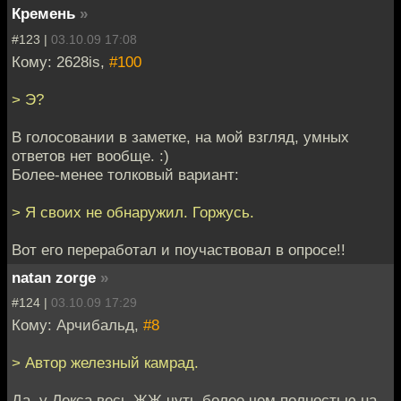
Кремень
»
#123 |
03.10.09 17:08
Кому: 2628is,
#100
> Э?
В голосовании в заметке, на мой взгляд, умных
ответов нет вообще. :)
Более-менее толковый вариант:
> Я своих не обнаружил. Горжусь.
Вот его переработал и поучаствовал в опросе!!
natan zorge
»
#124 |
03.10.09 17:29
Кому: Арчибальд,
#8
> Автор железный камрад.
Да, у Лекса весь ЖЖ чуть более чем полностью на