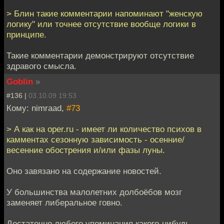
> Блин такие комментарии напоминают "женскую
логику" или точнее отсутствие вообще логики в
принципе.
Такие комментарии демонстрируют отсутствие
здравого смысла.
Goblin
»
#136 |
03.10.09 19:53
Кому: nimraad,
#73
> А как на oper.ru - имеет ли количество психов в
камментах сезонную зависимость - осенние/
весенние обострения и/или фазы луны.
Оно завязано на содержание новостей.
У большинства малолетних долбоёбов мозг
заменяет либеральное говно.
Достаточно любого упоминания какого-нибудь