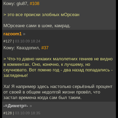
Кому: glu87,
#108
> это все происки злобных мОрсеан
МОрсеане сами в шоке, камрад.
razoom1
»
#127 |
03.10.09 18:24
Кому: Кваздопил,
#37
> Что-то давно никаких малолетних гениев не видно
в комментах. Оно, конечно, к лучшему, но
скучновато. Вот помню год - два назад попадались -
загляденье!
Ха! Я например здесь настолько серьёзный процент
от своей в общем недолгой жизни провёл, что
застал времена когда сам был таким.
-=Диметр=-
»
#128 |
03.10.09 18:35