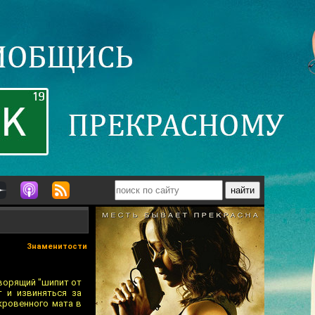
Знаменитости
оворящий "шипит от
т и извиняться за
кровенного мата в