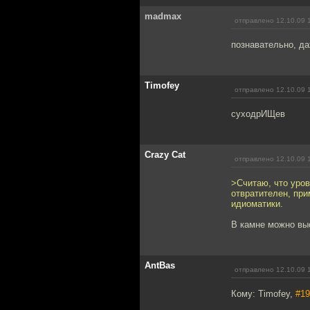
madmax
отправлено 12.10.09 
познавательно, д
Timofey
отправлено 12.10.09 
суходрИЩев
Crazy Cat
отправлено 12.10.09 
>Считаю, что уро
отвратителен, при
идиоматики.
В камне можно вы
AntBas
отправлено 12.10.09 
Кому: Timofey,
#19