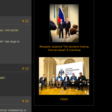
# 12
о, что если
бят так еще в
Медаль ордена "За заслуги перед
Отечеством" II степени
# 13
ает.
РВИО
# 14
читал комменты и