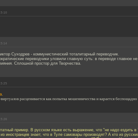
15:10
15:14
иктор Суходрев - коммунистический тоталитарный переводчик.
ратические переводчики уловили главную суть: в переводе главное не
ияния. Сплошной простор для Творчества.
15:25
а
.
-виртуалов расценивается как попытка мошенничества и карается беспощадно и
15:26
штатный пример. В русском языке есть выражение, что "не надо ездить в
 из иностранцев знает, что в Туле самовары производят? А кто из русских