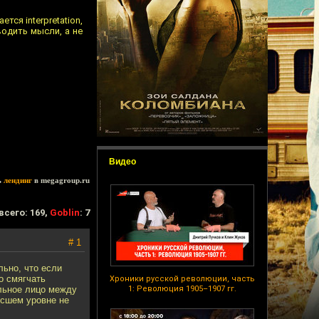
ся interpretation,
одить мысли, а не
Видео
ь
лендинг
в megagroup.ru
всего: 169,
Goblin
: 7
# 1
льно, что если
о смягчать
Хроники русской революции, часть
альное лицо между
1: Революция 1905–1907 гг.
ысшем уровне не