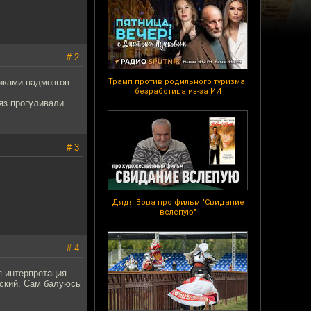
# 2
иками надмозгов.
Трамп против родильного туризма,
безработица из-за ИИ
яз прогуливали.
# 3
Дядя Вова про фильм "Свидание
вслепую"
# 4
я интерпретация
еский. Сам балуюсь