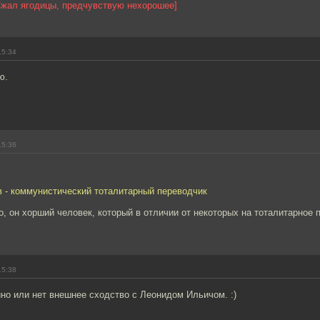
Сжал ягодицы, предчувствую нехорошее]
15:34
ю.
15:36
в - коммунистический тоталитарный переводчик
о, он хорший человек, который в отличии от некоторых на тоталитарное
15:38
но или нет внешнее сходство с Леонидом Ильичом. :)