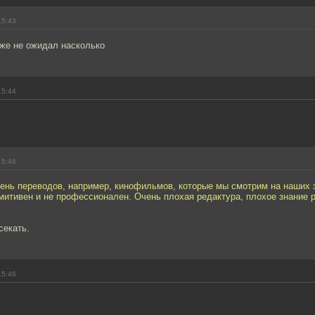
15:43
аже не ожидал насколько
15:44
15:46
вень переводов, например, кинофильмов, которые мы смотрим на наших 
митивен и не профессионален. Очень плохая редактура, плохое знание 
секать.
15:46