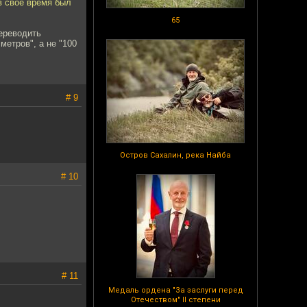
в свое время был
65
переводить
метров", а не "100
# 9
Остров Сахалин, река Найба
# 10
# 11
Медаль ордена "За заслуги перед
Отечеством" II степени