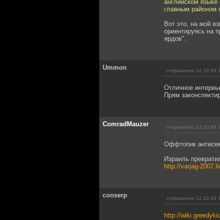
английском языке 
главным районом п
Вот это, на мой в
ориентируясь на п
ярдов".
Ummon
отправлено 12.10.09 
Отличное интервь
Прям законспекти
ComradMauzer
отправлено 12.10.09 
Оффтопик антисем
Израиль превратил
http://varjag-2007.
conserp
отправлено 12.10.09 
http://wiki.greedyki