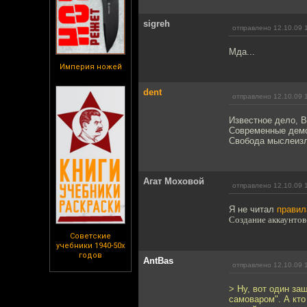
sigreh
отправлено 12.10.09 
Мда...
Империя ножей
dent
отправлено 12.10.09 
Известное дело, В
Современные демок
Свобода мыслеизл
Агат Моховой
отправлено 12.10.09 
Я не читал
правил
Создание аккаунтов
Советские
учебники 1940-50х
годов
AntBas
отправлено 12.10.09 
> Ну, вот один за
самоваром". А кто