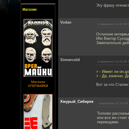
Эту фразу отечес
Магазин
Vodan
отправлено 12.10.09 
Отличное интервью
Ибо Виктор Суходр
Замечательно дейс
Sinnercold
отправлено 12.10.09 
> - Имеет ли он д
> - Да, конечно. 
Магазин
Вот за что Сталин
ОПЕРМАЙКИ
Хмурый_Сибиряк
отправлено 12.10.09 
Толково рассказы
или все же стоит
переводами.