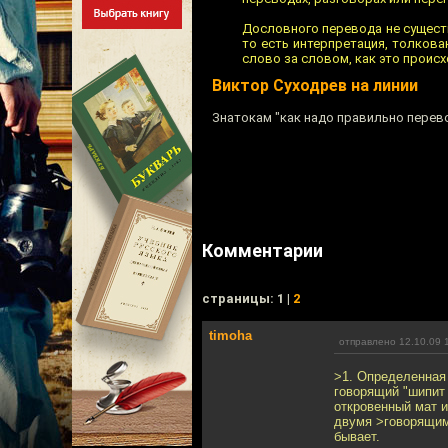
Дословного перевода не существу
то есть интерпретация, толков
слово за словом, как это проис
Виктор Суходрев на линии
Знатокам "как надо правильно перев
Комментарии
cтраницы: 1 |
2
timoha
отправлено 12.10.09 
>1. Определенная 
говорящий "шипит 
откровенный мат и
двумя >говорящими
бывает.