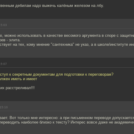
твенным дебилам надо выжечь калёным железом на лбу.
15:03
, можно использовать в качестве весомого аргумента в споре с защитн
ев - элита.
твует на тех, кому мнение "сантехника" не указ, а в школе/институте ин
15:07
оступ к секретным документам для подготовки к переговорам?
Должен иметь и имеет
 их расстреливал!!!
15:10
вает. Вот только мне интересно: а при письменном переводе допускаетс
 переводить наиболее близко к тексту? Интерес вовсе даже не академич