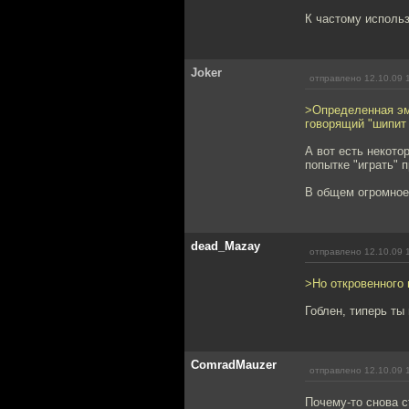
К частому использ
Joker
отправлено 12.10.09 
>Определенная эмо
говорящий "шипит 
А вот есть некото
попытке "играть" 
В общем огромное 
dead_Mazay
отправлено 12.10.09 
>Но откровенного 
Гоблен, типерь ты
ComradMauzer
отправлено 12.10.09 
Почему-то снова с