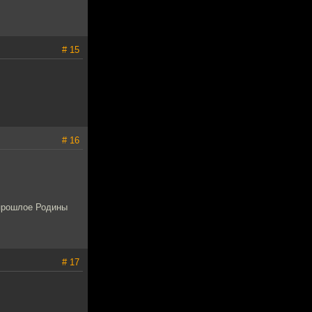
# 15
# 16
 прошлое Родины
# 17