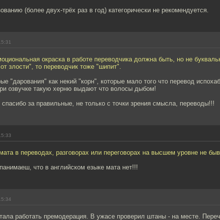
ованию (более двух-трёх раз в год) категорически не рекомендуется.
15:31
циональная окраска в работе переводчика должна быть, но не буквальн
от злости", то переводчик тоже "шипит".
рые "дарования" как некий "корн", которые мало того что перевод испоха
при озвучке такую херню выдают что волосы дыбом!
спасибо за правильные, не только с точки зрения смысла, переводы!!!
15:33
мата в переводах, разговорах или переговорах на высшем уровне не быв
 панимаеш, что в английском езыке мата нет!!!
15:34
тала работать премодерация. В ужасе проверил штаны - на месте. Пере