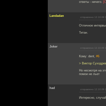
ответы - ничего.
[
Landadan
отправлено 12.10.09 
Отличное интервь
Титан.
Joker
отправлено 12.10.09 
Кому: dent,
#6
> Виктор Суходре
Но несмотря на эт
помои не льет
had
отправлено 12.10.09 
Интересно, случай