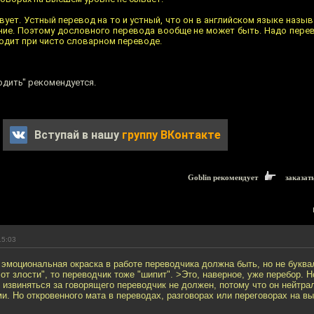
ет. Устный перевод на то и устный, что он в английском языке называет
ание. Поэтому дословного перевода вообще не может быть. Надо перев
ходит при чисто словарном переводе.
одить" рекомендуется.
Вступай в нашу
группу ВКонтакте
Goblin рекомендует
заказат
15:03
эмоциональная окраска в работе переводчика должна быть, но не буква
от злости", то переводчик тоже "шипит". >Это, наверное, уже перебор. Н
 извиняться за говорящего переводчик не должен, потому что он нейтр
. Но откровенного мата в переводах, разговорах или переговорах на в