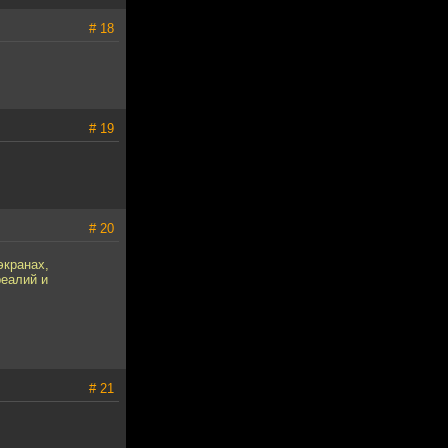
# 18
# 19
# 20
экранах,
реалий и
# 21