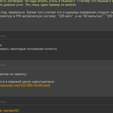
есть поговорка "не надо возить уголь в Ньюкасл"? Потому что Ньюкасл 
о добыче угля. Это лишь один пример из многих.
згляд, правильно. Кроме того считаю что и единицы измерения следует 
ринятую в РФ метрическую систему: "100 км/ч", а не "60 миль/час", "100 
15:27
ю.
ровать некоторые положения хочется.
15:29
итам на заметку:
ся в мировой центр наркоторговли
livejournal.com/1117384.html#cutid1
15:31
dz.net/wiki/КС