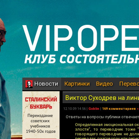
Картинки
Видео
Перев
Новости
Виктор Суходрев на лин
12.10.09 14:56 |
Goblin
|
169 комментариев
»
Ответы на вопросы публики отвечает
Определенная эмоциональная окр
злости", то переводчик тоже 
говорящего переводчик не долж
переводах, разговорах или пере