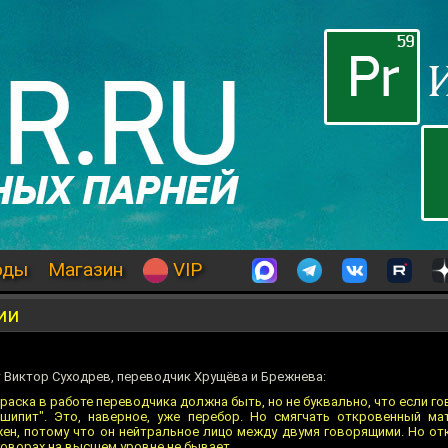
оды
Магазин
VIP
ии
 Виктор Суходрев, переводчик Хрущёва и Брежнева:
аска в работе переводчика должна быть, но не буквально, что если г
"шипит". Это, наверное, уже перебор. Но смягчать откровенный ма
ен, потому что он нейтральное лицо между двумя говорящими. Но от
говорах на высшем уровне не бывает.