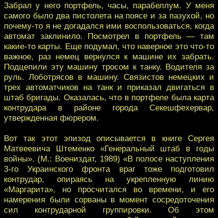
Забрал у него портфель, часы, парабеллум. У меня
самого было два пистолета на поясе и за пазухой, но
почему-то я не догадался ими воспользоваться, когда
автомат заклинило. Посмотрел в портфель — там
какие-то карты. Еще подумал, что наверное это что-то
важное, раз немец вернулся к машине их забрать.
Подцепили эту машину тросом к танку. Водителя за
руль. Лоботрясов в машину. Связистов немецких и
трех автоматчиков на танк и приказал двигаться в
штаб бригады. Оказалась, что в портфеле была карта
контрудара в районе города Секешфехервар,
утвержденная фюрером.
Вот так этот эпизод описывается в книге Сергея
Матвеевича Штеменко «Генеральный штаб в годы
войны». (М.: Воениздат, 1989) «В полосе наступления
3-го Украинского фронта враг тоже подготовил
контрудар, опираясь на укрепленную линию
«Маргарита», но просчитался во времени, и его
намерения были сорваны в момент сосредоточения
сил контрударной группировки. Об этом