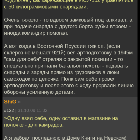
>Удивляет, как заряжающие в ИСУ-152 управлялись
с 50 килограммовыми снарядами.
Очень тяжело - то вдвоем замковый подталкивал, а
при подаче снаряда с другого борта рубки втроем -
иногда командир помогал.
А вот когда в Восточной Пруссии тяж сп. (если
склероз не мешает 921й) вел артподготовку в 1945м
"сам для себя" стреляя с закрытой позиции - то
специально пригнали батальон пехоты - подавать
снаряды и заряды прямо из грузовиков в люки
самоходок по цепочке. Полк сам себе провел
артподготовку и после этого с ходу прорвали линию
обороны усиленную дотами.
ShiG
»
#122 |
31.10.09 11:32
>Одну взял себе, одну оставил в магазине на
полочке - для камрадов.
А я забрал последнюю в Доме Книги на Невском!