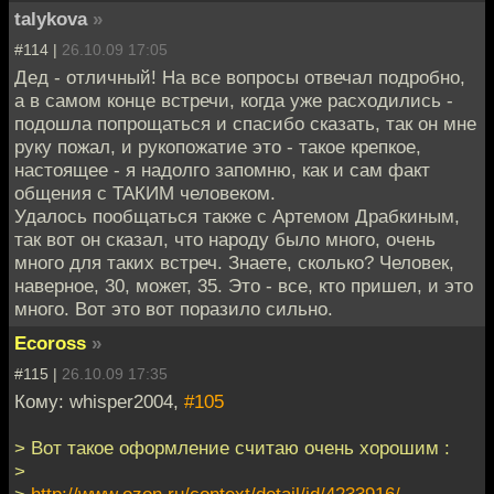
talykova
»
#114 |
26.10.09 17:05
Дед - отличный! На все вопросы отвечал подробно,
а в самом конце встречи, когда уже расходились -
подошла попрощаться и спасибо сказать, так он мне
руку пожал, и рукопожатие это - такое крепкое,
настоящее - я надолго запомню, как и сам факт
общения с ТАКИМ человеком.
Удалось пообщаться также с Артемом Драбкиным,
так вот он сказал, что народу было много, очень
много для таких встреч. Знаете, сколько? Человек,
наверное, 30, может, 35. Это - все, кто пришел, и это
много. Вот это вот поразило сильно.
Ecoross
»
#115 |
26.10.09 17:35
Кому: whisper2004,
#105
> Вот такое оформление считаю очень хорошим :
>
>
http://www.ozon.ru/context/detail/id/4233916/