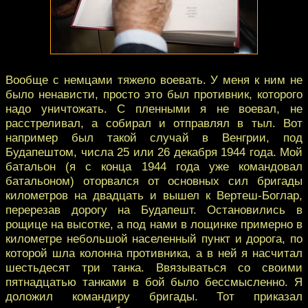
Вообще с немцами тяжело воевать. У меня к ним не
было ненависти, просто это был противник, которого
надо уничтожать. С пленными я не воевал, не
расстреливал, а собирал и отправлял в тыл. Вот
например был такой случай в Венгрии, под
Будапештом, числа 25 или 26 декабря 1944 года. Мой
батальон (я с конца 1944 года уже командовал
батальоном) оторвался от основных сил бригады
километров на двадцать и вышел к Вертеш-Боглар,
перерезав дорогу на Будапешт. Остановились в
рощице на высотке, а под нами в лощинке примерно в
километре небольшой населенный пункт и дорога, по
которой шла колонна противника, а в ней я насчитал
шестьдесят три танка. Ввязываться со своими
пятнадцатью танками в бой было бессмысленно. Я
доложил командиру бригады. Тот приказал