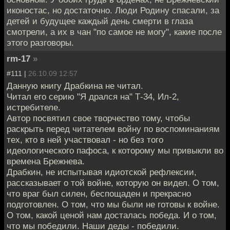
иконостас, но достаточно. Люди Родину спасали, за
детей и будущее каждый день смерти в глаза
смотрели, а их в чан "по самое не могу", какие после
этого разговоры.
rm-17
»
#111 |
26.10.09 12:57
Данную книгу Драбкина не читал.
Читал его серию "Я дрался на" Т-34, Ил-2,
истребителе.
Автор посвятил свое творчество тому, чтобы
раскрыть перед читателем войну по воспоминаниям
тех, кто в ней участвовал - но без того
идеологического пафоса, к которому мы привыкли во
времена Брежнева.
Драбкин, не испытывая идиотской рефлексии,
рассказывает о той войне, которую он видел. О том,
что враг был силен, беспощаден и прекрасно
подготовлен. О том, что мы были не готовы к войне.
О том, какой ценой нам досталась победа. И о том,
что мы победили. Наши деды - победили.