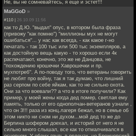
Не, вы не сомневайтесь, я еще и эстет!!!
MaGGoD
»
#110 |
26.10.09 11:56
как то Д.Ю. "выдал" опус, в котором была фраза
(привожу "как помню") "миллионы мух не могут
ошибаться"... у нас как всегда, - как какое г-но
печатать - так 100 тыс или 500 тыс экземпляров, а
как достойную вещь какую - то хорошо если 4к
распечатают, конечно, это же не Данцова, не
"похождению крошечки Хаврошечки и пр.
мухпотреб". А по-поводу того, что ветераны говорить
не любят про войну, так я так думаю, что лишний
раз серпом по себе яйкам, как то не сильно охота.
Они за что воевали?? а что в итоге получили? Как
пример, у моей жены когда дед помер, светлая ему
память, только от его однополчан-ветеранов узнали ,
что он 3!!! раза из конц.лагеря бежал, но в семье об
этом никто ни сном ни духом...мой дед то же до
Берлина шофером доехал, и историй от него я не
сильно много слышал, все как то отмалчивался в
основном. У обоих грудь в орденах, не Брежневский