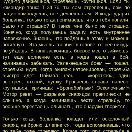
Куда-то движешься, стреляешь, крутишься. Если ты
командир танка Т-34-76, ты сам стреляешь, сам по
радио командуешь, все делаешь сам. И когда ударит
болванка, только тогда понимаешь, что в тебя попали.
Было ли страшно? В танке мне было не страшно.
Конечно, когда получаешь задачу, есть внутреннее
напряжение. Знаешь, что пойдешь в атаку и можешь
погибнуть. Эта мысль свербит в голове, от нее никуда
не уйдешь. В танк заскочишь, боевое место займешь,
тут еще волнение есть, а когда пошел в бой,
начинаешь забывать. Увлекаешься боем — пошел,
стрельба идет. Когда экипаж натренирован, стрельба
быстро идет. Поймал цель — «короткая», один
выстрел, второй, пушку бросаешь справа налево,
крутишься, кричишь: «Бронебойным! Осколочным!»
Мотор ревет — разрывов снарядов практически не
слышно, а когда начинаешь вести стрельбу, то
вообще перестаешь слышать, что снаружи творится.
Только когда болванка попадет или осколочный
снаряд на броню шлепнется, тогда вспоминаешь, что
по тебе тоже стреляют. Кроме того при стрельбе в