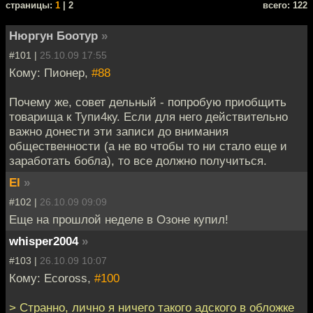
cтраницы:
1
| 2
всего: 122
Нюргун Боотур
»
#101 |
25.10.09 17:55
Кому: Пионер,
#88
Почему же, совет дельный - попробую приобщить
товарища к Тупи4ку. Если для него действительно
важно донести эти записи до внимания
общественности (а не во чтобы то ни стало еще и
заработать бобла), то все должно получиться.
EI
»
#102 |
26.10.09 09:09
Еще на прошлой неделе в Озоне купил!
whisper2004
»
#103 |
26.10.09 10:07
Кому: Ecoross,
#100
> Странно, лично я ничего такого адского в обложке