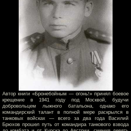
Автор книги «Бронебойным — огонь!» принял боевое
крещение в 1941 году под Москвой, будучи
добровольцем лыжного батальона, однако его
командирский талант в полной мере раскрылся в
танковых войсках — всего за два года Василий
Брюхов прошел путь от командира танкового взвода
до комбата и от Курска до Австрии, сменив девять