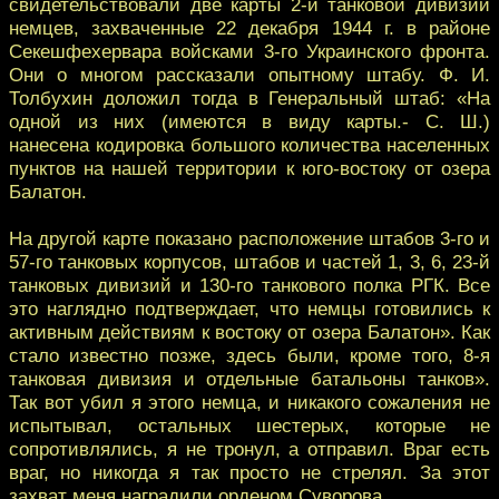
свидетельствовали две карты 2-й танковой дивизии
немцев, захваченные 22 декабря 1944 г. в районе
Секешфехервара войсками 3-го Украинского фронта.
Они о многом рассказали опытному штабу. Ф. И.
Толбухин доложил тогда в Генеральный штаб: «На
одной из них (имеются в виду карты.- С. Ш.)
нанесена кодировка большого количества населенных
пунктов на нашей территории к юго-востоку от озера
Балатон.
На другой карте показано расположение штабов 3-го и
57-го танковых корпусов, штабов и частей 1, 3, 6, 23-й
танковых дивизий и 130-го танкового полка РГК. Все
это наглядно подтверждает, что немцы готовились к
активным действиям к востоку от озера Балатон». Как
стало известно позже, здесь были, кроме того, 8-я
танковая дивизия и отдельные батальоны танков».
Так вот убил я этого немца, и никакого сожаления не
испытывал, остальных шестерых, которые не
сопротивлялись, я не тронул, а отправил. Враг есть
враг, но никогда я так просто не стрелял. За этот
захват меня наградили орденом Суворова.