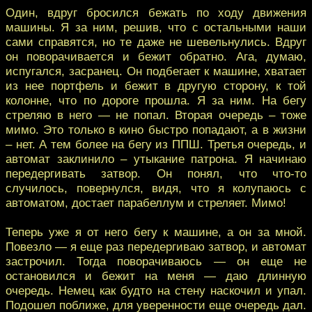
Один, вдруг бросился бежать по ходу движения
машины. Я за ним, решив, что с остальными наши
сами справятся, но те даже не шевельнулись. Вдруг
он поворачивается и бежит обратно. Ага, думаю,
испугался, засранец. Он подбегает к машине, хватает
из нее портфель и бежит в другую сторону, к той
колонне, что по дороге прошла. Я за ним. На бегу
стреляю в него — не попал. Вторая очередь – тоже
мимо. Это только в кино быстро попадают, а в жизни
– нет. А тем более на бегу из ППШ. Третья очередь, и
автомат заклинило – утыкание патрона. Я начинаю
передергивать затвор. Он понял, что что-то
случилось, повернулся, видя, что я колупаюсь с
автоматом, достает парабеллум и стреляет. Мимо!
Теперь уже я от него бегу к машине, а он за мной.
Повезло — я еще раз передергиваю затвор, и автомат
застрочил. Тогда поворачиваюсь — он еще не
остановился и бежит на меня — даю длинную
очередь. Немец как будто на стену наскочил и упал.
Подошел поближе, для уверенности еще очередь дал.