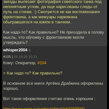
звезды вылезает фотография советского танка под
непонятным углом, да еще нарисованы следы от
пуль на стенке. :) Смотрится не как воспоминания
фронтовика, а как мемуары наркомана
обыгравшегося на компе в танчики.
Как надо-то? Как правильно? Не приходила в голову
мысль, что обложку с фронтовиком могли
утверждать?
whisper2004
»
#105 |
26.10.09 10:21
Кому: Onepamop,
#104
> Как надо-то? Как правильно?
В основном все книги Артёма Драбкина оформлены
хорошо.
Вот такое оформление считаю очень хорошим :
http://www.ozon.ru/context/detail/id/4233916/