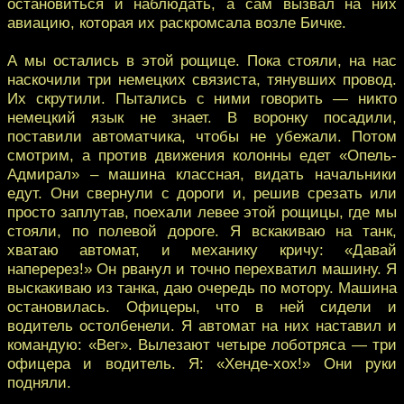
остановиться и наблюдать, а сам вызвал на них
авиацию, которая их раскромсала возле Бичке.
А мы остались в этой рощице. Пока стояли, на нас
наскочили три немецких связиста, тянувших провод.
Их скрутили. Пытались с ними говорить — никто
немецкий язык не знает. В воронку посадили,
поставили автоматчика, чтобы не убежали. Потом
смотрим, а против движения колонны едет «Опель-
Адмирал» – машина классная, видать начальники
едут. Они свернули с дороги и, решив срезать или
просто заплутав, поехали левее этой рощицы, где мы
стояли, по полевой дороге. Я вскакиваю на танк,
хватаю автомат, и механику кричу: «Давай
наперерез!» Он рванул и точно перехватил машину. Я
выскакиваю из танка, даю очередь по мотору. Машина
остановилась. Офицеры, что в ней сидели и
водитель остолбенели. Я автомат на них наставил и
командую: «Вег». Вылезают четыре лоботряса — три
офицера и водитель. Я: «Хенде-хох!» Они руки
подняли.