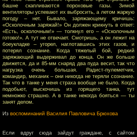
башне скапливаются пороховые газы. Зимой
вентиляторы успевают их выбросить, а летом жаркую
погоду – нет. Бывало, заряжающему кричишь:
«Осколочным заряжай!» Он должен крикнуть в ответ:
«Есть, осколочным!» — толкнул его – «Осколочным
готово!». А тут не отвечает. Смотришь, а он лежит на
боеукладке – угорел, наглотавшись этих газов, и
потерял сознание. Когда тяжелый бой, редкий
заряжающий выдерживал до конца. Он же больше
движется, да и 85-мм снаряд два пуда весит, так что
нагрузка очень большая. Радист-пулеметчик,
командир, механик – они никогда не теряли сознание.
Так что в танке у меня страха вообще не было. Когда
подобьют, выскочишь из горящего танка, тут
немножко страшно. А в танке некогда бояться — ты
занят делом.
Из
воспоминаний Василия Павловича Брюхова
Если вдруг сюда зайдут граждане, с сайтом