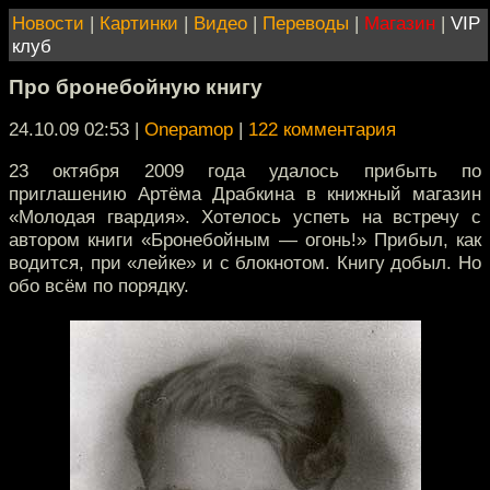
Новости
|
Картинки
|
Видео
|
Переводы
|
Магазин
|
VIP
клуб
Про бронебойную книгу
24.10.09 02:53
|
Onepamop
|
122 комментария
23 октября 2009 года удалось прибыть по
приглашению Артёма Драбкина в книжный магазин
«Молодая гвардия». Хотелось успеть на встречу с
автором книги «Бронебойным — огонь!» Прибыл, как
водится, при «лейке» и с блокнотом. Книгу добыл. Но
обо всём по порядку.