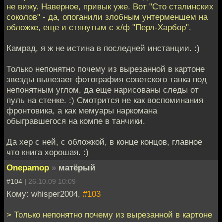
не вижу. Наверное, привык уже. Вот "Сто сталинских
соколов" - да, опоганили злобным унтерменшем на
обложке, еще и стянутым с х/ф "Перл-Харбор".
Камрад, я ж не истина в последней инстанции. :)
Только непонятно почему из вырезанной в картоне
звезды вылезает фотография советского танка под
непонятным углом, да еще нарисованы следы от
пуль на стенке. :) Смотрится не как воспоминания
фронтовика, а как мемуары наркомана
обыгравшегося на компе в танчики.
Да хер с ней, с обложкой, в конце концов, главное
что книга хорошая. :)
Onepamop
»
матёрый
#104 |
26.10.09 10:09
Кому: whisper2004,
#103
> Только непонятно почему из вырезанной в картоне