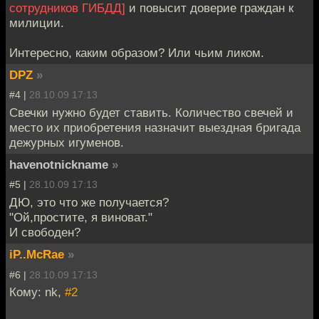
сотрудников ГИБДД]
и повысит доверие граждан к
милиции.
Интересно, каким образом? Или чьим ликом.
DPZ
»
#4 |
28.10.09 17:13
Свечки нужно будет ставить. Количество свечей и
место их приобретения назначит выездная бригада
дежурных игуменов.
havenotnickname
»
#5 |
28.10.09 17:13
ДЮ, это что же получается?
"Ой,простите, я виноват."
И свободен?
iP..McRae
»
#6 |
28.10.09 17:13
Кому: nk,
#2