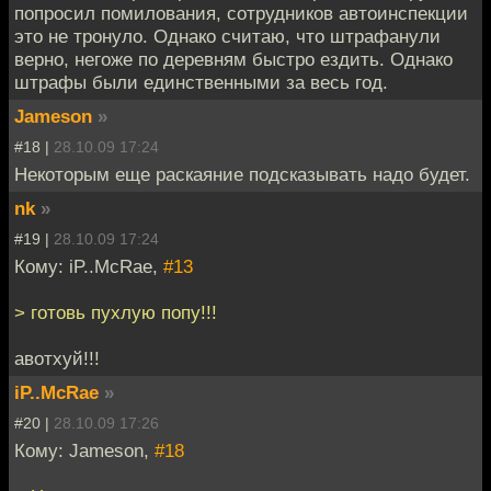
попросил помилования, сотрудников автоинспекции
это не тронуло. Однако считаю, что штрафанули
верно, негоже по деревням быстро ездить. Однако
штрафы были единственными за весь год.
Jameson
»
#18 |
28.10.09 17:24
Некоторым еще раскаяние подсказывать надо будет.
nk
»
#19 |
28.10.09 17:24
Кому: iP..McRae,
#13
> готовь пухлую попу!!!
авотхуй!!!
iP..McRae
»
#20 |
28.10.09 17:26
Кому: Jameson,
#18