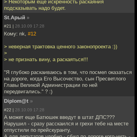
> Некоторым еще искренность раскаяния
подсказывать надо будет.
St.Арый
»
#21 |
28.10.09 17:28
Кому: nk,
#12
> неверная трактовка ценного законопроекта :))
>
> не признать вину, а раскаяться!!!
"Я глубоко раскаиваюсь в том, что посмел оказаться
на дороге, когда Его Высочество, сын Пресветлого
Главы Великой Администрации по ней
передвигались." ? :)
Diplom@t
»
#22 |
28.10.09 17:28
А может еще Батюшек введут в штат ДПС???
Нарушил - сразу расскаился и грехи тебе на месте
отпустили по прейскуранту.
А для депутатов удобно - сбил по дороге кого-нить -