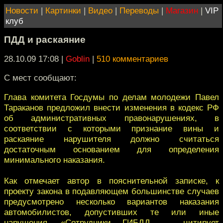
Новости
|
Картинки
|
Видео
|
Переводы
|
Магазин
|
VIP
клуб
ПДД и раскаяние
28.10.09 17:08
|
Goblin
|
510 комментариев
С мест сообщают:
Глава комитета Госдумы по делам молодежи Павел
Тараканов предложил внести изменения в кодекс РФ
об административных правонарушениях, в
соответствии с которыми признание вины и
раскаяние нарушителя должно считаться
достаточным основанием для определения
минимального наказания.
Как отмечает автор в пояснительной записке, к
проекту закона в подавляющем большинстве случаев
предусмотрено несколько вариантов наказания
автомобилистов, допустивших те или иные
нарушения. «Сотрудники ГИБДД, — цитирует