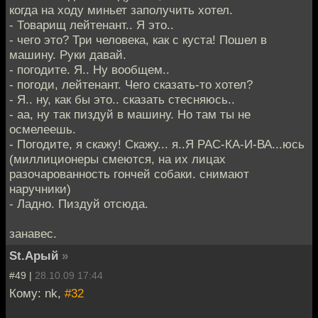
когда на ходу миньет заполучить хотел.
- Товарищ лейтенант.. Я это..
- чего это? Три человека, как с куста! Пошел в
машину. Руки давай.
- погодите. Я.. Ну вообщем..
- погоди, лейтенант. Чего сказать-то хотел?
- Я.. ну, как бы это.. сказать стесняюсь..
- аа, ну так пиздуй в машину. Но там ты не
осмелеешь.
- Погодите, я скажу! Скажу... я..Я РАС-КА-И-ВА...юсь
(миллиционеры смеются, на их лицах
разочарованность гончей собаки. снимают
наручники)
- Ладно. Пиздуй отсюда.
занавес.
St.Арый
»
#49 |
28.10.09 17:44
Кому: nk,
#32