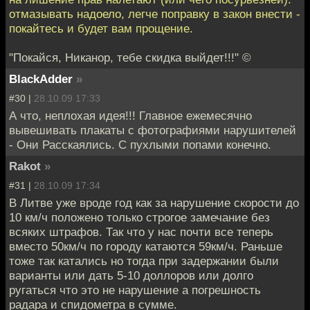
отмазывать надоело, легче поправку в закон внести -
покайтесь и будет вам прощение.
"Покайся, Никанор, тебе скидка выйдет!!!" ©
BlackAdder
»
#30 |
28.10.09 17:33
А что, неплохая идея!!! Главное ежемесячно
вывешивать плакаты с фотографиями нарушителей
- Они Расскаялись. С пухлыми попами конечно.
Rakot
»
#31 |
28.10.09 17:34
В Литве уже вроде год как за нарушение скорости до
10 км/ч положено только строгое замечание без
всяких штрафов. Так что у нас почти все теперь
вместо 50км/ч по городу катаются 59км/ч. Раньше
тоже так катались но тогда при задержании были
варианты или дать 5-10 доллоров или долго
ругаться что это не нарушение а погрешность
радара и спидометра в сумме.