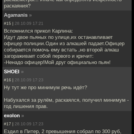
раскаяния?
Agamanis
»
#15 |
28.10.09 17:21
Вспомнился прикол Карлина:
Идут двое пьяных по улице,их останавливает
офицер полиции.Один из алкашей падает.Офицер
собирается помочь ему встать ,но второй алкаш
загораживает собой первого и кричит:
-Ненадо офицер!Мой друг официально пьян!
SHOEI
»
#16 |
28.10.09 17:23
Ну тут же про минимум речь идёт?
Набухался за рулём, раскаялся, получил минимум -
год лишения прав.
exolon
»
#17 |
28.10.09 17:23
Ездил в Питер, 2 превышения собрал по 300 руб,