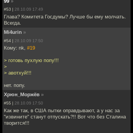
99
»
#53 |
28.10.09 17:49
Глава? Комитета Госдумы? Лучше бы ему молчать.
Всегда.
Mi4urin
»
#54 |
28.10.09 17:50
Кому: nk,
#19
> готовь пухлую попу!!!
>
> авотхуй!!!
нет. попу.
Хрюн_Моржёв
»
#55 |
28.10.09 17:50
Как же так, в США пытки оправдывают, а у нас за
"извините" станут отпускать?!! Вот что без Сталина
творится!!!