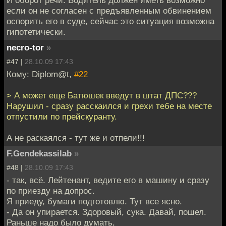
если он не согласен с предъявленным обвинением
оспорить его в суде, сейчас это ситуация возможна
гипотетически.
necro-tor
»
#47 |
28.10.09 17:43
Кому: Diplom@t,
#22
> А может еще Батюшек введут в штат ДПС???
Нарушил - сразу расскаился и грехи тебе на месте
отпустили по прейскуранту.
А не раскаялся - тут же и отпели!!!
F.Gendekassilab
»
#48 |
28.10.09 17:43
- так, всё. Лейтенант, ведите его в машину и сразу
по приезду на допрос.
Я приеду, бумаги подготовлю. Тут все ясно.
- Да он упирается. Здоровый, сука. Давай, пошел.
Раньше надо было думать,