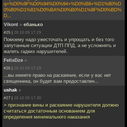
q=%D0%9F%D0%94%D0%94+%D0%B8+%D1%80%D
0%B0%D1%81%D0%BA%D0%B0%D1%8F%D0%BD%
D...
Vikont
»
ебанько
#25 |
28.10.09 17:29
Помоему надо ужесточать и упрощать и без того
запутанные ситуации ДТП ППД, а не усложнять и
жалеть гадких нарушителей.
FelixDze
»
#26 |
28.10.09 17:29
...вы имеете право на раскаяние, если у вас нет
священника, он будет вам предоставлен...
ushak
»
#27 |
28.10.09 17:30
> признание вины и раскаяние нарушителя должно
считаться достаточным основанием для
определения минимального наказания