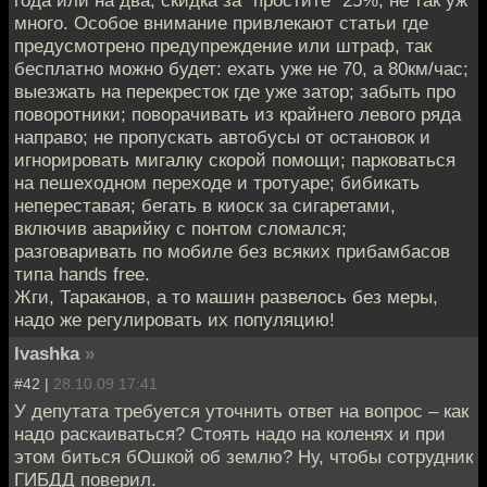
много. Особое внимание привлекают статьи где
предусмотрено предупреждение или штраф, так
бесплатно можно будет: ехать уже не 70, а 80км/час;
выезжать на перекресток где уже затор; забыть про
поворотники; поворачивать из крайнего левого ряда
направо; не пропускать автобусы от остановок и
игнорировать мигалку скорой помощи; парковаться
на пешеходном переходе и тротуаре; бибикать
непереставая; бегать в киоск за сигаретами,
включив аварийку с понтом сломался;
разговаривать по мобиле без всяких прибамбасов
типа hands free.
Жги, Тараканов, а то машин развелось без меры,
надо же регулировать их популяцию!
Ivashka
»
#42 |
28.10.09 17:41
У депутата требуется уточнить ответ на вопрос – как
надо раскаиваться? Стоять надо на коленях и при
этом биться бОшкой об землю? Ну, чтобы сотрудник
ГИБДД поверил.