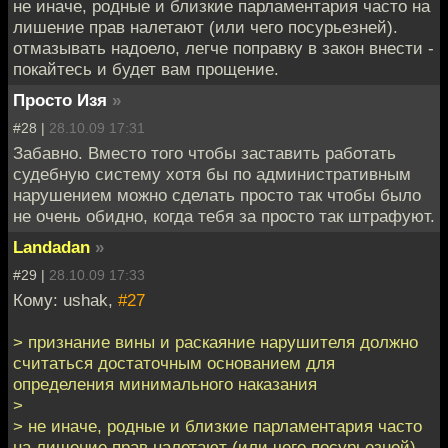
не иначе, родные и близкие парламентария часто на
лишение прав налетают (или чего посурьезней).
отмазывать надоело, легче поправку в закон внести -
покайтесь и будет вам прощение.
Просто Изя
»
#28 |
28.10.09 17:31
Забавно. Вместо того чтобы заставить работать
судебную систему хотя бы по административным
нарушением можно сделать просто так чтобы было
не очень обидно, когда тебя за просто так штрафуют.
Landadan
»
#29 |
28.10.09 17:33
Кому: ushak,
#27
> признание вины и раскаяние нарушителя должно
считаться достаточным основанием для
определения минимального наказания
>
> не иначе, родные и близкие парламентария часто
на лишение прав налетают (или чего посурьезней).