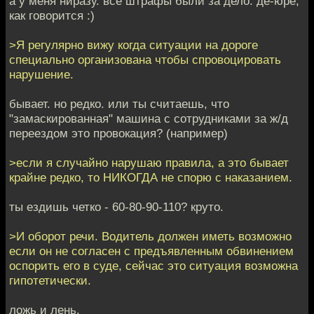
а у меня ниразу. все штрафы были за дело. де-юре,
как говорится :)
>Я регулярно вижу когда ситуации на дороге
специально организована чтобы спровоцировать
нарушение.
бывает. но редко. или ты считаешь, что
"замаскированная" машина с сотрудниками за ж/д
переездом это провокация? (например)
>если я случайно нарушаю правила, а это бывает
крайне редко, то НИКОГДА не спорю с наказанием.
ты ездишь четко - 60-80-90-110? круто.
>И оборот речи. Водитель должен иметь возможно
если он не согласен с предъявленным обвинением
оспорить его в суде, сейчас это ситуация возможна
гипотетически.
ложь и лень.