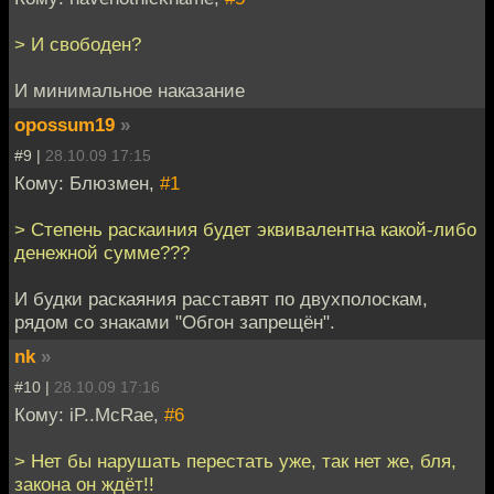
> И свободен?
И минимальное наказание
opossum19
»
#9 |
28.10.09 17:15
Кому: Блюзмен,
#1
> Степень раскаиния будет эквивалентна какой-либо
денежной сумме???
И будки раскаяния расставят по двухполоскам,
рядом со знаками "Обгон запрещён".
nk
»
#10 |
28.10.09 17:16
Кому: iP..McRae,
#6
> Нет бы нарушать перестать уже, так нет же, бля,
закона он ждёт!!