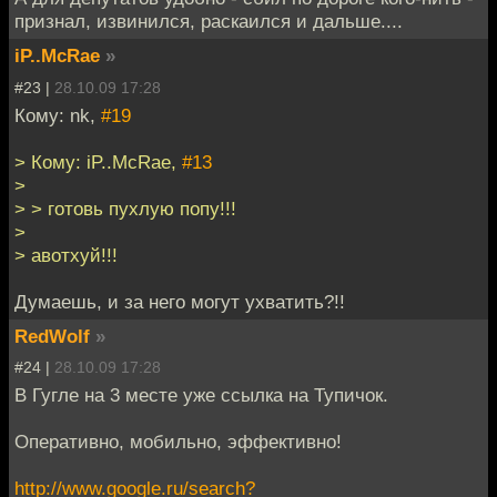
признал, извинился, раскаился и дальше....
iP..McRae
»
#23 |
28.10.09 17:28
Кому: nk,
#19
> Кому: iP..McRae,
#13
>
> > готовь пухлую попу!!!
>
> авотхуй!!!
Думаешь, и за него могут ухватить?!!
RedWolf
»
#24 |
28.10.09 17:28
В Гугле на 3 месте уже ссылка на Тупичок.
Оперативно, мобильно, эффективно!
http://www.google.ru/search?