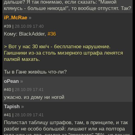
дальше? Я так понимаю, если сказать: "Мамой
клянусь - больше никогда!", то вообще отпустят. Так?
iP..McRae
»
#39 |
28.10.09 17:40
Кому: BlackAdder,
#36
> Вот у нас 30 км/ч - бесплатное нарушение.
Гаишники из-за столь мизерного штрафа ленятся
палкой махать.
Ты в Гане живёшь что-ли?
oPean
»
#40 |
28.10.09 17:41
ужасно. из дому ни ногой
Tapish
»
#41 |
28.10.09 17:41
Полистал таблицу штрафов, там, в принципе, и так
разбег не особо большой: лишают или на полтора
года или на два, скидка за "простите" 25%, не так уж