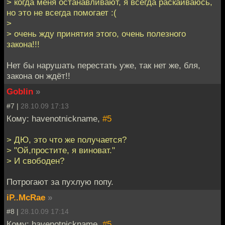
> когда меня останавливают, я всегда раскаиваюсь,
но это не всегда помогает :(
>
> очень жду принятия этого, очень полезного
закона!!!
Нет бы нарушать перестать уже, так нет же, бля,
закона он ждёт!!
Goblin
»
#7 |
28.10.09 17:13
Кому: havenotnickname,
#5
> ДЮ, это что же получается?
> "Ой,простите, я виноват."
> И свободен?
Потрогают за пухлую попу.
iP..McRae
»
#8 |
28.10.09 17:14
Кому: havenotnickname,
#5