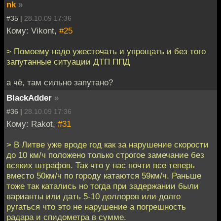
nk
»
#35 |
28.10.09 17:36
Кому: Vikont,
#25
> Помоему надо ужесточать и упрощать и без того
запутанные ситуации ДТП ППД
а чё, там сильно запутано?
BlackAdder
»
#36 |
28.10.09 17:36
Кому: Rakot,
#31
> В Литве уже вроде год как за нарушение скорости
до 10 км/ч положено только строгое замечание без
всяких штрафов. Так что у нас почти все теперь
вместо 50км/ч по городу катаются 59км/ч. Раньше
тоже так катались но тогда при задержании были
варианты или дать 5-10 доллоров или долго
ругаться что это не нарушение а погрешность
радара и спидометра в сумме.