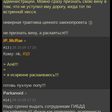
администрации. Можно сразу признать свою вину в
том, что не уступил ему дорогу, когда тот по
встречной несся.
неверная трактовка ценного законопроекта :))
не признать вину, а раскаяться!!!
iP..McRae
»
#13 |
28.10.09 17:20
Кому: nk,
#10
> Алё!!!
>
> я искренне раскаиваюсь!!!
готовь пухлую попу!!!
Parkanoid
»
#14 |
28.10.09 17:21
Надо срочно выдать сотрудникам ГИБДД
раскаёметры!!! Иначе как определять искренность