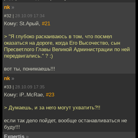
nk
»
#32 |
28.10.09 17:34
Кому: St.Арый,
#21
> "Я глубоко раскаиваюсь в том, что посмел
оказаться на дороге, когда Его Высочество, сын
Пресветлого Главы Великой Администрации по ней
передвигались." ? :)
вот ты, понимаешь!!!
nk
»
#33 |
28.10.09 17:35
Кому: iP..McRae,
#23
> Думаешь, и за него могут ухватить?!!
если так дело пойдет, вообще останавливаться не
буду!!!
Expertis
»