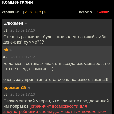
Комментарии
cтраницы: 1 |
2
|
3
|
4
|
5
|
6
всего: 510,
Goblin
: 1
Блюзмен
»
#1 |
28.10.09 17:10
Степень раскаиния будет эквивалентна какой-либо
денежной сумме???
nk
»
#2 |
28.10.09 17:12
когда меня останавливают, я всегда раскаиваюсь, но
это не всегда помогает :(
очень жду принятия этого, очень полезного закона!!!
opossum19
»
#3 |
28.10.09 17:13
Парламентарий уверен, что принятие предложенной
им поправки
[ограничит возможности для
злоупотреблений своим должностным положением