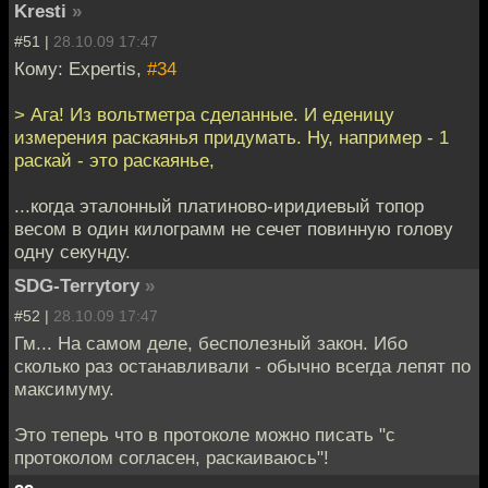
Kresti
»
#51 |
28.10.09 17:47
Кому: Expertis,
#34
> Ага! Из вольтметра сделанные. И еденицу
измерения раскаянья придумать. Ну, например - 1
раскай - это раскаянье,
...когда эталонный платиново-иридиевый топор
весом в один килограмм не сечет повинную голову
одну секунду.
SDG-Terrytory
»
#52 |
28.10.09 17:47
Гм... На самом деле, бесполезный закон. Ибо
сколько раз останавливали - обычно всегда лепят по
максимуму.
Это теперь что в протоколе можно писать "с
протоколом согласен, раскаиваюсь"!