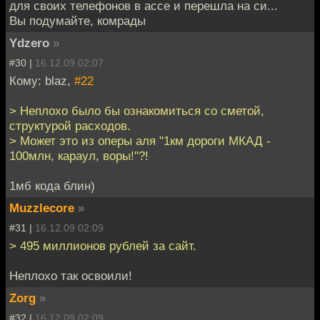
для своих телефонов в ассе и перешла на си...
Вы подумайте, комрады
Ydzero
»
#30 |
16.12.09 02:07
Кому: blaz,
#22
> Неплохо было бы ознакомиться со сметой,
структурой расходов.
> Может это из оперы аля "1км дороги МКАД -
100млн, караул, воры!"?!
1мб кода блин)
Muzzlecore
»
#31 |
16.12.09 02:09
> 495 миллионов рублей за сайт.
Неплохо так освоили!
Zorg
»
#32 |
16.12.09 02:09