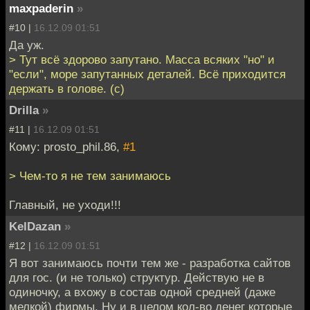
maxpaderin
»
#10 |
16.12.09 01:51
Да уж.
> Тут всё здорово запутано. Масса всяких "но" и
"если", море запутанных деталей. Всё приходится
держать в голове. (с)
Drilla
»
#11 |
16.12.09 01:51
Кому: prosto_phil.86,
#1
> Чем-то я не тем занимаюсь
Главный, не уходи!!!
KelDazan
»
#12 |
16.12.09 01:51
Я вот занимаюсь почти тем же - разработка сайтов
для гос. (и не только) структур. Действую не в
одиночку, а вхожу в состав одной средней (даже
мелкой) фирмы. Ну и в целом кол-во денег которые