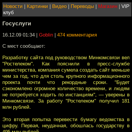
Новости
|
Картинки
|
Видео
|
Переводы
|
Магазин
|
VIP
клуб
Госуслуги
16.12.09 01:34
|
Goblin
|
474 комментария
С мест сообщают:
Разработку сайта под руководством Минкомсвязи вел
"Ростелеком". Как пояснили в пресс-службе
министерства, компания сумела создать сайт меньше
чем за год, что для столь крупного информационного
проекта почти что рекордные сроки. "Будет
сэкономлено огромное количество времени, и людям
не потребуется ходить по инстанциям", — уверены в
Минкомсвязи. За работу "Ростелеком" получил 181
млн рублей.
Это вторая попытка перевести бумагу ведомства в
цифру. Первая, неудачная, обошлась государству в
495 млн рублей.