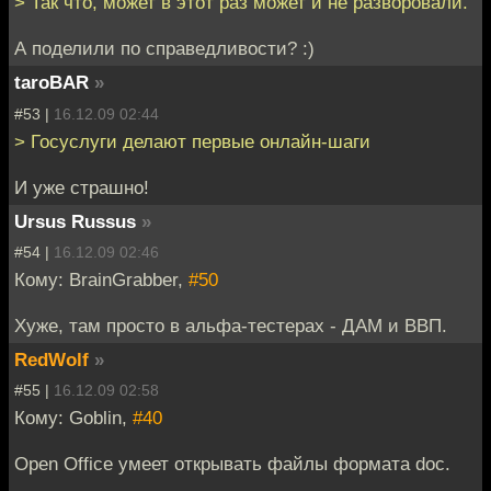
> Так что, может в этот раз может и не разворовали.
А поделили по справедливости? :)
taroBAR
»
#53 |
16.12.09 02:44
> Госуслуги делают первые онлайн-шаги
И уже страшно!
Ursus Russus
»
#54 |
16.12.09 02:46
Кому: BrainGrabber,
#50
Хуже, там просто в альфа-тестерах - ДАМ и ВВП.
RedWolf
»
#55 |
16.12.09 02:58
Кому: Goblin,
#40
Open Office умеет открывать файлы формата doc.