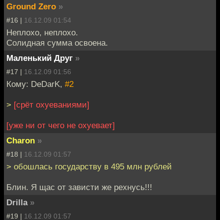
Ground Zero
»
#16 |
16.12.09 01:54
Неплохо, неплохо.
Солидная сумма освоена.
Маленький Друг
»
#17 |
16.12.09 01:56
Кому: DeDarK,
#2
>
[срёт охуеваниями]
[уже ни от чего не охуевает]
Charon
»
#18 |
16.12.09 01:57
> обошлась государству в 495 млн рублей
Блин. Я щас от зависти же рехнусь!!!
Drilla
»
#19 |
16.12.09 01:57