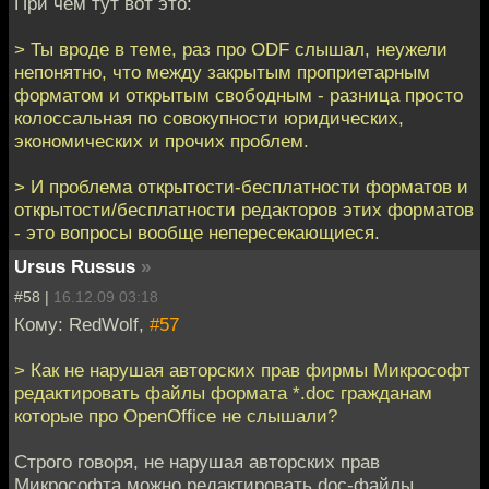
При чём тут вот это:
> Ты вроде в теме, раз про ODF слышал, неужели
непонятно, что между закрытым проприетарным
форматом и открытым свободным - разница просто
колоссальная по совокупности юридических,
экономических и прочих проблем.
> И проблема открытости-бесплатности форматов и
открытости/бесплатности редакторов этих форматов
- это вопросы вообще непересекающиеся.
Ursus Russus
»
#58 |
16.12.09 03:18
Кому: RedWolf,
#57
> Как не нарушая авторских прав фирмы Микрософт
редактировать файлы формата *.doc гражданам
которые про OpenOffice не слышали?
Строго говоря, не нарушая авторских прав
Микрософта можно редактировать doc-файлы