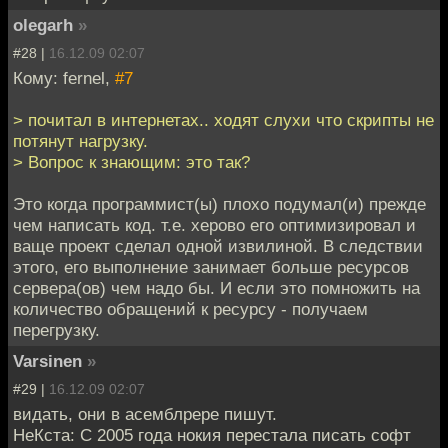
olegarh
»
#28 |
16.12.09 02:07
Кому: fernel,
#7
> почитал в интернетах.. ходят слухи что скрипты не
потянут нагрузку.
> Вопрос к знающим: это так?
Это когда программист(ы) плохо подумал(и) прежде
чем написать код. т.е. херово его оптимизировал и
ваще проект сделал одной извилиной. В следствии
этого, его выполнение занимает больше ресурсов
сервера(ов) чем надо бы. И если это помножить на
количество обращений к ресурсу - получаем
перегрузку.
Varsinen
»
#29 |
16.12.09 02:07
видать, они в асемблрере пишут.
НеКста: С 2005 года нокия перестала писать софт