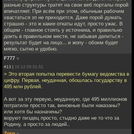
разные структуры тратят на свои веб порталы порой
впечатляет. При всём при этом, обычным рабочим
хвастаться зп не приходится. Даже порой думать
страшно - это ж какие откаты идут, просто ужас. В
общем - главное стоять у источника, и правильно
доить в правильном месте, не забывая делиться -
результат будет на лицо... и жопу - обоим будет
мягко, сытно и удобно.
F777
»
#13 |
16.12.09 01:51
> Это вторая попытка перевести бумагу ведомства в
цифру. Первая, неудачная, обошлась государству в
495 млн рублей.
А вот за эту первую, неудачную, где 495 миллионов
потратили просто так, виновные были наказаны?
или хотя бы назначены?
воруют пиздец просто, стыдно даже не то что за
Родину, а просто за людей..
Zorg
»