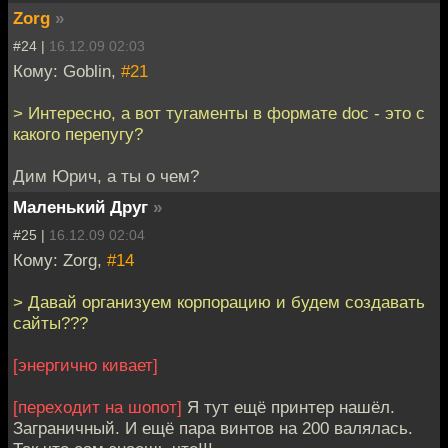
Zorg
»
#24 |
16.12.09 02:03
Кому: Goblin,
#21
> Интересно, а вот тугаменты в формате doc - это с
какого перепугу?
Дим Юрич, а ты о чем?
Маленький Друг
»
#25 |
16.12.09 02:04
Кому: Zorg,
#14
> Давай организуем корпорацию и будем создавать
сайты???
[энергично кивает]
[переходит на шопот]
Я тут ещё принтер нашёл.
Заграничный. И ещё пара винтов на 200 валялась.