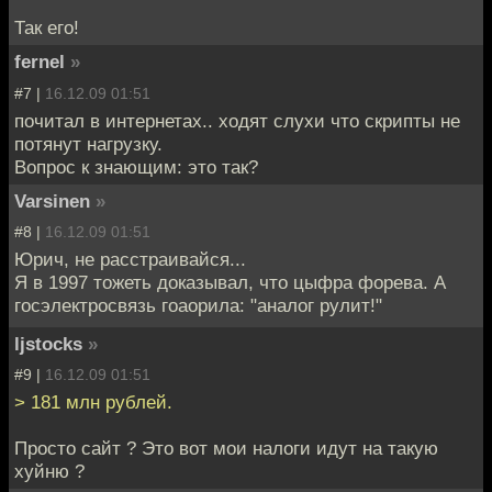
Так его!
fernel
»
#7 |
16.12.09 01:51
почитал в интернетах.. ходят слухи что скрипты не
потянут нагрузку.
Вопрос к знающим: это так?
Varsinen
»
#8 |
16.12.09 01:51
Юрич, не расстраивайся...
Я в 1997 тожеть доказывал, что цыфра форева. А
госэлектросвязь гоаорила: "аналог рулит!"
ljstocks
»
#9 |
16.12.09 01:51
> 181 млн рублей.
Просто сайт ? Это вот мои налоги идут на такую
хуйню ?