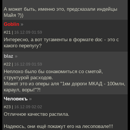
А может быть, именно это, предсказали индейцы
Майя ?))
Goblin
»
#21 |
16.12.09 01:59
Интересно, а вот тугаменты в формате doc - это с
какого перепугу?
blaz
»
#22 |
16.12.09 01:59
Неплохо было бы ознакомиться со сметой,
структурой расходов.
Может это из оперы аля "1км дороги МКАД - 100млн,
караул, воры!"?!
Человекъ
»
#23 |
16.12.09 02:02
Отличное качество распила.
Надеюсь, они ещё покажут его на лесоповале!!!