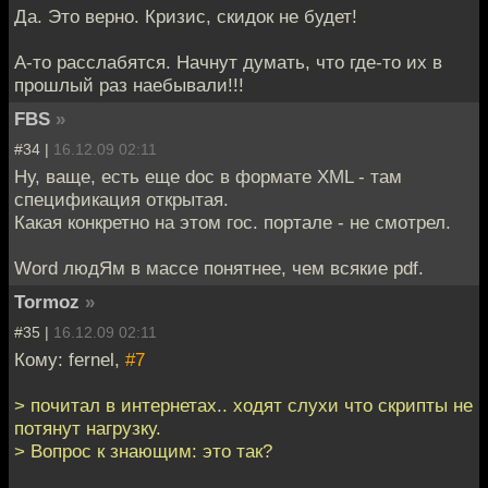
Да. Это верно. Кризис, скидок не будет!
А-то расслабятся. Начнут думать, что где-то их в
прошлый раз наебывали!!!
FBS
»
#34 |
16.12.09 02:11
Ну, ваще, есть еще doc в формате XML - там
спецификация открытая.
Какая конкретно на этом гос. портале - не смотрел.
Word людЯм в массе понятнее, чем всякие pdf.
Tormoz
»
#35 |
16.12.09 02:11
Кому: fernel,
#7
> почитал в интернетах.. ходят слухи что скрипты не
потянут нагрузку.
> Вопрос к знающим: это так?