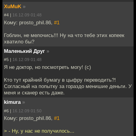
XuMuK
»
#4 |
16.12.09 01:48
Кому: prosto_phil.86,
#1
Гоблин, не мелочись!!! Ну на что тебе этих копеек
хватило бы?
Маленький Друг
»
#5 |
16.12.09 01:48
Я не доктор, но посмотреть могу! (с)
Кто тут крайний бумагу в цыфру переводить?!
Согласный на попытку за гораздо менишие деньги. У
меня и сканер есть даже.
kimura
»
#6 |
16.12.09 01:50
Кому: prosto_phil.86,
#1
> - Ну, у нас не получилось...