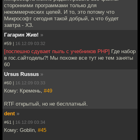
сторонними программами только для
некоммерческих целей. И то, это потому что
Микрософт сегодня такой добрый, а что будет
завтра - ХЗ.
Гагарин Жив!
»
#59 |
16.12.09 03:32
[поспешно сдувает пыль с учебников PHP]
Где набор
в гос.сайтоделы?! Мы похоже все тут не тем заняты
60
Ursus Russus
»
#60 |
16.12.09 03:33
Кому: Кремень,
#49
RTF открытый, но не бесплатный.
dent
»
#61 |
16.12.09 03:34
Кому: Goblin,
#45