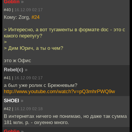
Goblin
»
#40 |
16.12.09 02:17
Кому: Zorg,
#24
> Интересно, а вот тугаменты в формате doc - это с
какого перепугу?
>
> Дим Юрич, а ты о чем?
это ж Офис
Rebel(c)
»
#41 |
16.12.09 02:17
а был уже ролик с Брежневым?
http://www.youtube.com/watch?v=pQ3mhrPWQ9w
SHOEI
»
#42 |
16.12.09 02:18
В интернетах ничего не понимаю, но даже так сумма
181 млн. р. - охуенно много.
Goblin
»