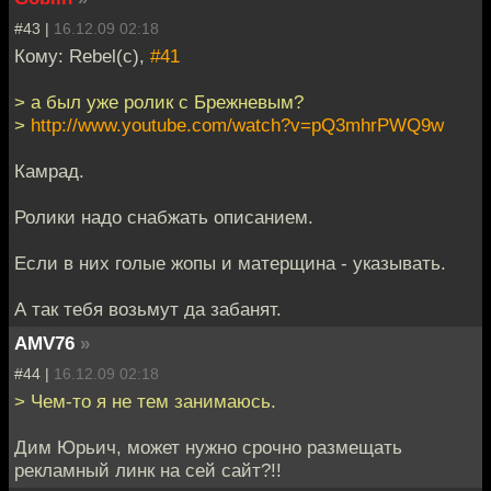
#43 |
16.12.09 02:18
Кому: Rebel(c),
#41
> а был уже ролик с Брежневым?
>
http://www.youtube.com/watch?v=pQ3mhrPWQ9w
Камрад.
Ролики надо снабжать описанием.
Если в них голые жопы и матерщина - указывать.
А так тебя возьмут да забанят.
AMV76
»
#44 |
16.12.09 02:18
> Чем-то я не тем занимаюсь.
Дим Юрьич, может нужно срочно размещать
рекламный линк на сей сайт?!!