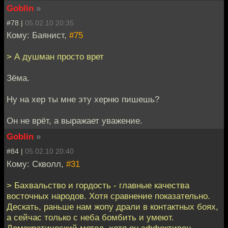
Goblin
»
#78 |
05.02.10 20:35
Кому: Баянист,
#75
> А душман просто врет
Зёма.
Ну на хер ты мне эту херню пишешь?
Он не врёт, а выражает уважение.
Goblin
»
#84 |
05.02.10 20:40
Кому: Скволл,
#31
> Бахвальство и гордость - главные качества
восточных народов. Хотя сравнение показательно.
Дескать, раньше нам жопу драли в контактных боях,
а сейчас только с неба бомбить и умеют.
Демократический метод, хотя он эффективен.