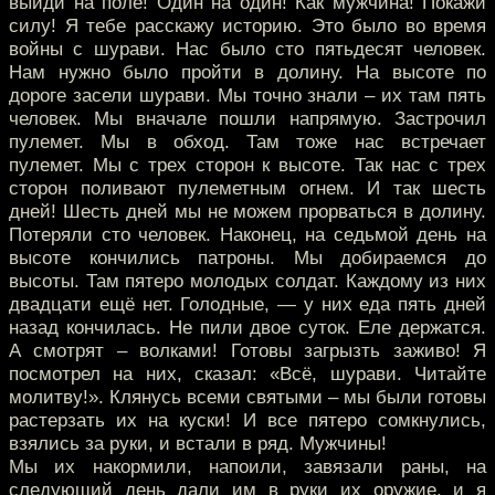
выйди на поле! Один на один! Как мужчина! Покажи
силу! Я тебе расскажу историю. Это было во время
войны с шурави. Нас было сто пятьдесят человек.
Нам нужно было пройти в долину. На высоте по
дороге засели шурави. Мы точно знали – их там пять
человек. Мы вначале пошли напрямую. Застрочил
пулемет. Мы в обход. Там тоже нас встречает
пулемет. Мы с трех сторон к высоте. Так нас с трех
сторон поливают пулеметным огнем. И так шесть
дней! Шесть дней мы не можем прорваться в долину.
Потеряли сто человек. Наконец, на седьмой день на
высоте кончились патроны. Мы добираемся до
высоты. Там пятеро молодых солдат. Каждому из них
двадцати ещё нет. Голодные, — у них еда пять дней
назад кончилась. Не пили двое суток. Еле держатся.
А смотрят – волками! Готовы загрызть заживо! Я
посмотрел на них, сказал: «Всё, шурави. Читайте
молитву!». Клянусь всеми святыми – мы были готовы
растерзать их на куски! И все пятеро сомкнулись,
взялись за руки, и встали в ряд. Мужчины!
Мы их накормили, напоили, завязали раны, на
следующий день дали им в руки их оружие, и я