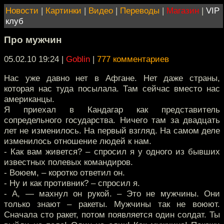
Новости
|
Картинки
|
Видео
|
Переводы
|
Магазин
|
VIP
клуб
Про мужчин
05.02.10 19:24
|
Goblin
|
777 комментариев
Нас уже давно нет в Афгане. Нет даже страны,
которая нас туда посылала. Там сейчас вместо нас
американцы.
Я приехал в Кандагар как представитель
сопредельного государства. Ничего там за двадцать
лет не изменилось. На первый взгляд. На самом деле
изменилось отношение людей к нам.
- Как вам живется? – спросил я у одного из бывших
известных полевых командиров.
- Воюем, – коротко ответил он.
- Ну и как противник? – спросил я.
- А, — махнул он рукой. – Это не мужчины. Они
только знают – ракеты. Мужчины так не воюют.
Сначала сто ракет, потом появляется один солдат. Ты