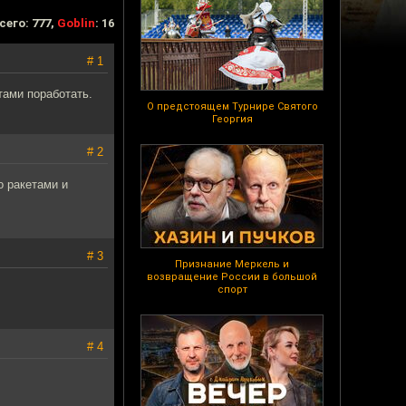
сего: 777,
Goblin
: 16
# 1
тами поработать.
О предстоящем Турнире Святого
Георгия
# 2
о ракетами и
# 3
Признание Меркель и
возвращение России в большой
спорт
# 4