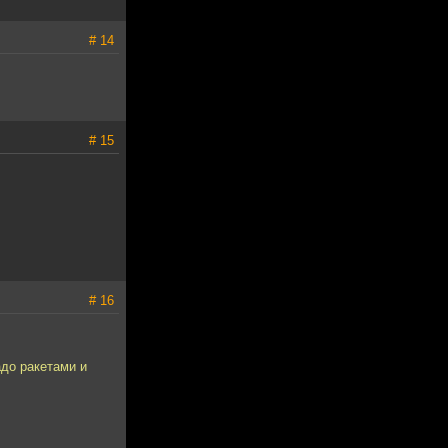
# 14
# 15
# 16
адо ракетами и