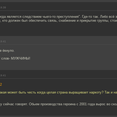
19:39
егда является следствием чьего-то преступления". Где-то так. Либо всё 
о, кто должен был обеспечить связь, снабжение и прикрытие группы, сто
19:41
е ёкнуло.
ет слов- МУЖЧИНЫ!
19:41
2
акая может быть честь когда целая страна выращивает наркоту? Так и н
ту сейчас говорят. Обьем производства героина с 2001 года вырос во ск