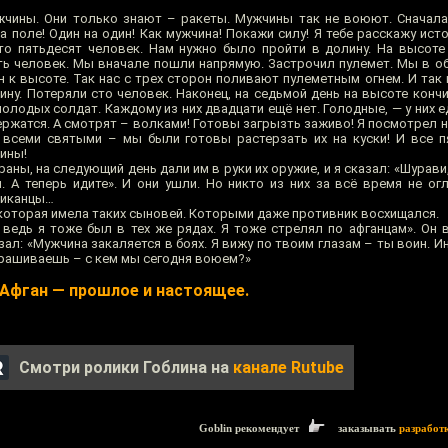
мужчины. Они только знают – ракеты. Мужчины так не воюют. Сначала
а поле! Один на один! Как мужчина! Покажи силу! Я тебе расскажу ис
о пятьдесят человек. Нам нужно было пройти в долину. На высоте
ть человек. Мы вначале пошли напрямую. Застрочил пулемет. Мы в об
н к высоте. Так нас с трех сторон поливают пулеметным огнем. И так
ну. Потеряли сто человек. Наконец, на седьмой день на высоте конч
лодых солдат. Каждому из них двадцати ещё нет. Голодные, — у них е
ержатся. А смотрят – волками! Готовы загрызть заживо! Я посмотрел на 
ь всеми святыми – мы были готовы растерзать их на куски! И все п
чины!
аны, на следующий день дали им в руки их оружие, и я сказал: «Шурави,
 А теперь идите». И они ушли. Но никто из них за всё время не огл
риканцы…
, которая имела таких сыновей. Которыми даже противник восхищался.
а ведь я тоже был в тех же рядах. Я тоже стрелял по афганцам». Он 
азал: «Мужчина закаляется в боях. Я вижу по твоим глазам – ты воин. И
спрашиваешь – с кем мы сегодня воюем?»
Афган — прошлое и настоящее.
Смотри ролики Гоблина на
канале Rutube
Goblin рекомендует
заказывать
разработ