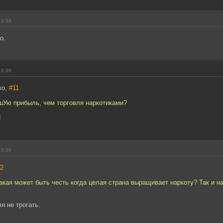
19:39
о.
19:39
ко,
#11
ьшУю прибыль, чем торговля наркотиками?
!
19:39
2
акая может быть честь когда целая страна выращивает наркоту? Так и н
я не трогать.