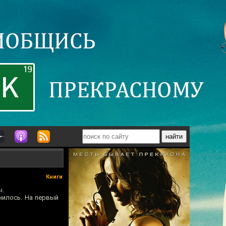
Книги
ы.
нилось. На первый