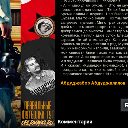
- Ну и как противник? – спросил я.
- А, — махнул он рукой. – Это не 
появляется один солдат. Ты выйди н
время войны с шурави. Нас было ст
шурави. Мы точно знали – их там пя
встречает пулемет. Мы с трех сторо
дней мы не можем прорваться в доли
добираемся до высоты. Там пятеро мо
кончилась. Не пили двое суток. Еле д
шурави. Читайте молитву!». Клянус
взялись за руки, и встали в ряд. Муж
Мы их накормили, напоили, завязали р
мои сыновья были такие же, как вы.
противник! А ты спрашиваешь – аме
И я подумал: — великая была страна
И я сказал: «Кумандон (командир), 
правда слегка, только головой, и ск
не произнес такие слова! И ты ещё 
Абдуджабор Абдуджалилов. 
Комментарии