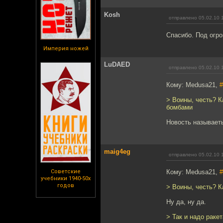
Kosh
отправлено 05.02.10 
Спасибо. Под огр
Империя ножей
LuDAED
отправлено 05.02.10 
Кому: Medusa21,
#
> Воины, честь? К
бомбами
Новость называеть
maig4eg
отправлено 05.02.10 
Советские
Кому: Medusa21,
#
учебники 1940-50х
годов
> Воины, честь? К
Ну да, ну да.
> Так и надо раке