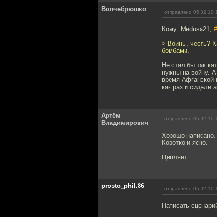
Волчебрюшко
отправлено 05.02.10 
Кому: Medusa21,
#
> Воины, честь? К
бомбами.
Не стал бы так ка
нужны на войну. А
время Афганской в
как раз и сидели 
Артём
отправлено 05.02.10 
Владимирович
Хорошо написано.
Коротко и ясно.
Цепляет.
prosto_phil.86
отправлено 05.02.10 
Написать сценарий