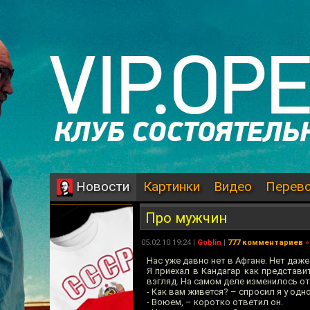
Картинки
Видео
Перев
Новости
Про мужчин
05.02.10 19:24 |
Goblin
|
777 комментариев
»
Нас уже давно нет в Афгане. Нет даж
Я приехал в Кандагар как представи
взгляд. На самом деле изменилось о
- Как вам живется? – спросил я у од
- Воюем, – коротко ответил он.