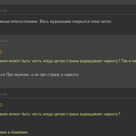
19:34
омным впечатлением. Весь мурашками покрылся пока читал.
19:34
2
акая может быть честь когда целая страна выращивает наркоту? Так и н
ся Про мужчин, а не про страну и наркоту.
19:34
2
акая может быть честь когда целая страна выращивает наркоту?
тами и бомбами.