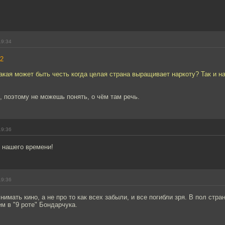
19:34
2
акая может быть честь когда целая страна выращивает наркоту? Так и н
 поэтому не можешь понять, о чём там речь.
19:36
 нашего времени!
19:36
нимать кино, а не про то как всех забыли, и все погибли зря. В пол стр
м в "9 роте" Бондарчука.