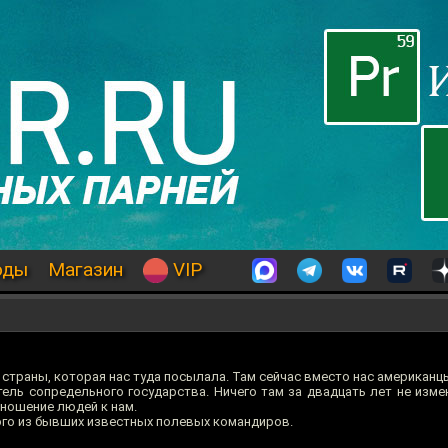
оды
Магазин
VIP
е страны, которая нас туда посылала. Там сейчас вместо нас американц
тель сопредельного государства. Ничего там за двадцать лет не изме
тношение людей к нам.
ного из бывших известных полевых командиров.