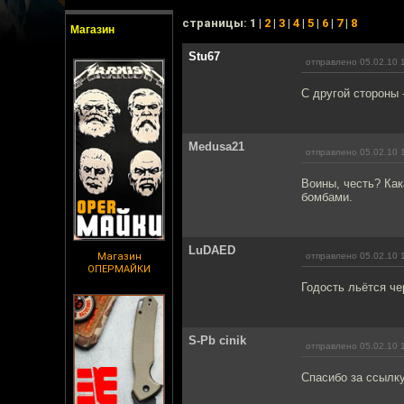
cтраницы: 1 |
2
|
3
|
4
|
5
|
6
|
7
|
8
Магазин
Stu67
отправлено 05.02.10 
С другой стороны 
Medusa21
отправлено 05.02.10 
Воины, честь? Как
бомбами.
LuDAED
Магазин
отправлено 05.02.10 
ОПЕРМАЙКИ
Годость льётся че
S-Pb cinik
отправлено 05.02.10 
Спасибо за ссылку