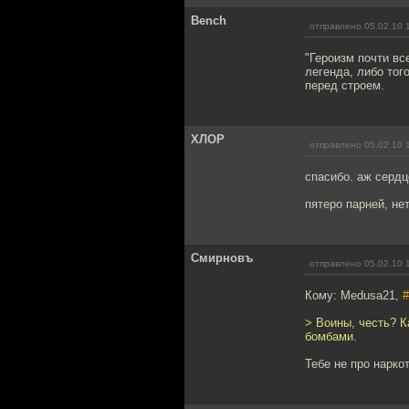
Bench
отправлено 05.02.10 
"Героизм почти вс
легенда, либо тог
перед строем.
ХЛОР
отправлено 05.02.10 
спасибо. аж сердц
пятеро парней, н
Смирновъ
отправлено 05.02.10 
Кому: Medusa21,
#
> Воины, честь? К
бомбами.
Тебе не про нарко