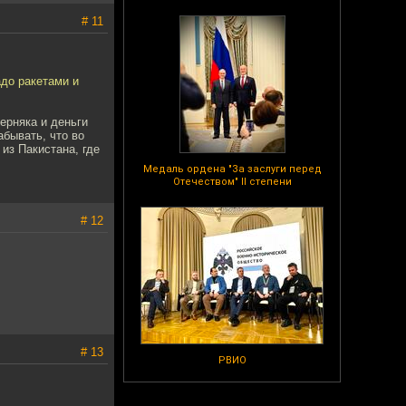
# 11
адо ракетами и
ерняка и деньги
абывать, что во
из Пакистана, где
Медаль ордена "За заслуги перед
Отечеством" II степени
# 12
# 13
РВИО