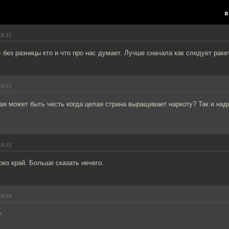
в
19:31
- без разницы кто и что про нас думает. Лучше сначала как следует раке
19:31
ая может быть честь когда целая страна выращивает наркоту? Так и над
19:32
рез край. Больше сказать нечего.
19:34
.