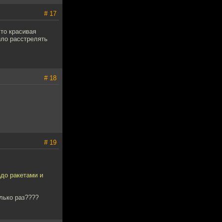
# 17
это красивая
ило расстрелять
# 18
# 19
адо ракетами и
олько раз????