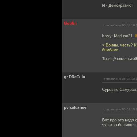
И - Демократию!
Goblin
отправлено 05.02.10 
Кому: Medusa21,
#
> Воины, честь? К
бомбами.
Ты ещё маленький,
gr.DRaCula
отправлено 05.02.10 
Суровые Самураи,
pv-seleznev
отправлено 05.02.10 
Вот про это надо с
чувства больше че