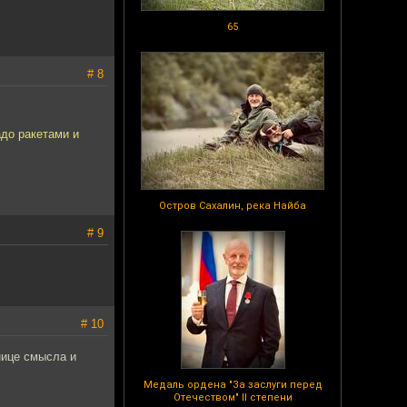
65
# 8
адо ракетами и
Остров Сахалин, река Найба
# 9
# 10
анице смысла и
Медаль ордена "За заслуги перед
Отечеством" II степени