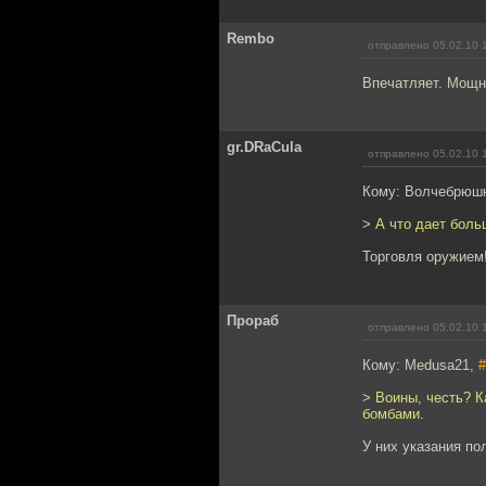
Rembo
отправлено 05.02.10 
Впечатляет. Мощн
gr.DRaCula
отправлено 05.02.10 
Кому: Волчебрюш
> А что дает бол
Торговля оружием
Прораб
отправлено 05.02.10 
Кому: Medusa21,
#
> Воины, честь? К
бомбами.
У них указания пол