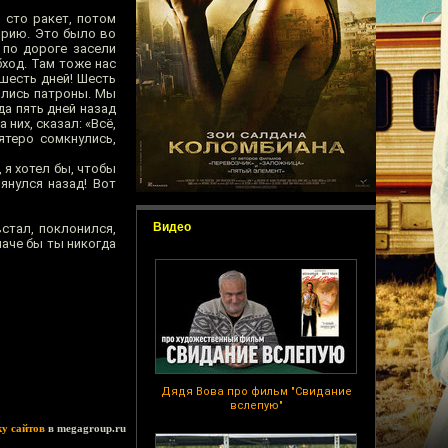
 сто ракет, потом
торию. Это было во
 по дороге засели
ход. Там тоже нас
 шесть дней! Шесть
ились патроны. Мы
да пять дней назад
них, сказал: «Всё,
ятеро сомкнулись,
 я хотел бы, чтобы
янулся назад! Вот
Видео
встал, поклонился,
наче бы ты никогда
Дядя Вова про фильм "Свидание
вслепую"
ку сайтов
в megagroup.ru