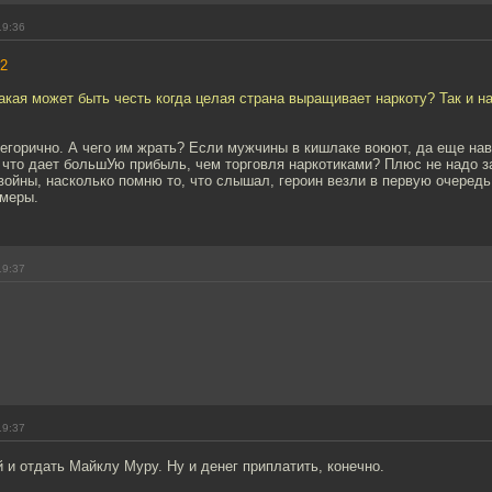
19:36
2
акая может быть честь когда целая страна выращивает наркоту? Так и н
тегорично. А чего им жрать? Если мужчины в кишлаке воюют, да еще нав
 что дает большУю прибыль, чем торговля наркотиками? Плюс не надо з
ойны, насколько помню то, что слышал, героин везли в первую очередь 
амеры.
19:37
19:37
 и отдать Майклу Муру. Ну и денег приплатить, конечно.