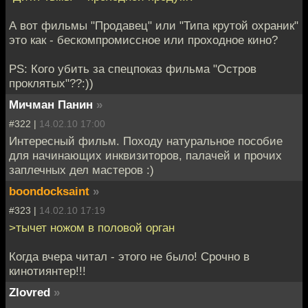
А вот фильмы "Продавец" или "Типа крутой охраник"
это как - бескомпромиссное или проходное кино?
PS: Кого убить за спецпоказ фильма "Остров
проклятых"??:))
Мичман Панин
»
#322 |
14.02.10 17:00
Интересный фильм. Походу натуральное пособие
для начинающих инквизиторов, палачей и прочих
заплечных дел мастеров :)
boondocksaint
»
#323 |
14.02.10 17:19
>тычет ножом в половой орган
Когда вчера читал - этого не было! Срочно в
кинотиянтер!!!
Zlovred
»