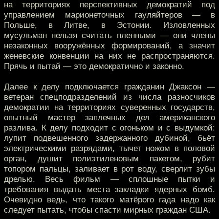
на территориях перспективных демократий под
управлением марионеточных гауляйтеров — в
Польше, в Литве, в Эстонии. Изловленных
мусульман нельзя считать пленными — они члены
незаконных вооружённых формирований, а значит
женевские конвенции на них не распространяются.
Прячь и пытай — это демократично и законно.
Далее к делу подключается гражданин Джаксон —
ветеран спецподразделений из числа разносчиков
демократии на территориях суверенных государств,
опытный мастер заплечных дел американского
разлива. К делу подходит с огоньком и с выдумкой:
лупит подвешенного задержанного дубиной, бьёт
электрическими разрядами, тычет ножом в половой
орган, душит полиэтиленовым пакетом, рубит
топором пальцы, заливает в рот воду, сверлит зубы
дрелью. Весь фильм — сплошные пытки и
требования выдать места закладки ядерных бомб.
Очевидно ведь, что такого матёрого гада надо как
следует пытать, чтобы спасти мирных граждан США.