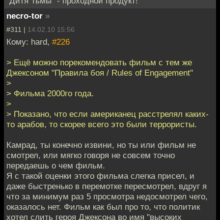
"Дитя Тьмы" - проходной продукт!
necro-tor
»
#311 |
14.02.10 15:56
Кому: hard,
#226
> Ещё можно порекомендовать фильм с тем же
Джексоном "Правила боя / Rules of Engagement"
>
> Фильма 2000го года.
>
> Показано, что если американец расстрелял каких-
то арабов, то скорее всего это были террористы.
Камрад, ты конечно извини, но ты или фильм не
смотрел, или мягко говоря не совсем точно
передаешь о чем фильм.
Я с такой оценки этого фильма слегка присел, и
даже быстренько в перемотке пересмотрел, вдруг я
что за минимум раз 5 просмотра недосмотрел чего,
оказалось нет. Фильм как был про то, что политик
хотел слить героя Джексона во имя "высоких