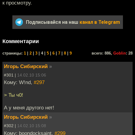
к просмотру.
Подписывайся на наш
канал в Telegram
Комментарии
cтраницы:
1
|
2
|
3
| 4 |
5
|
6
|
7
|
8
|
9
всего: 886,
Goblin
: 28
Игорь Сибирский
»
#301 |
14.02.10 15:06
Кому: W!nd,
#297
> Ты ч0!
А у меня другого нет!
Игорь Сибирский
»
#302 |
14.02.10 15:08
Кому: boondocksaint,
#299