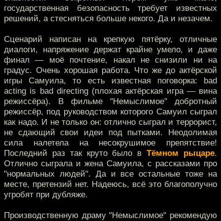
государственная безопасность требует известных
решений, а стесняться больше некого. Да и незачем.
Сценарий написан на крепкую пятёрку, отличные
диалоги, напряжение держат крайне умело, и даже
финал — моё почтение, накал не снизили ни на
градус. Очень хорошая работа. Что же до актёрской
игры Самуила, то есть известная поговорка: bad
acting is bad directing (плохая актёрская игра — вина
режиссёра). В фильме "Немыслимое" добротный
режиссёр, под руководством которого Самуил сыграл
как надо. И не только он: отлично сыграл и террорист,
не сдающий свои идеи под пытками. Неодолимая
сила налетела на несокрушимое препятствие!
Последний раз так круто было в
Тёмном рыцаре
.
Отлично сыграла и жена Самуила, с рассказами про
"нормальных людей". Да и все остальные тоже на
месте, претензий нет. Надеюсь, всё это благополучно
угробят при дубляже.
Производственную драму "Немыслимое" рекомендую