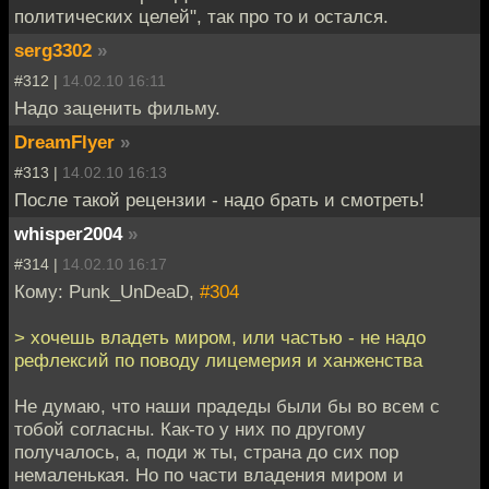
политических целей", так про то и остался.
serg3302
»
#312 |
14.02.10 16:11
Надо заценить фильму.
DreamFlyer
»
#313 |
14.02.10 16:13
После такой рецензии - надо брать и смотреть!
whisper2004
»
#314 |
14.02.10 16:17
Кому: Punk_UnDeaD,
#304
> хочешь владеть миром, или частью - не надо
рефлексий по поводу лицемерия и ханженства
Не думаю, что наши прадеды были бы во всем с
тобой согласны. Как-то у них по другому
получалось, а, поди ж ты, страна до сих пор
немаленькая. Но по части владения миром и