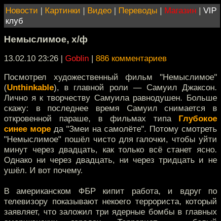
Новости
|
Картинки
|
Видео
|
Переводы
|
Магазин
|
VIP
клуб
Немыслимое, х/ф
13.02.10 23:26
|
Goblin
|
886 комментариев
Посмотрел художественный фильм "Немыслимое"
(
Unthinkable
), в главной роли — Самуил Джаксон.
Лично я к творчеству Самуила равнодушен. Больше
скажу: в последнее время Самуил снимается в
откровенной параше, в фильмах типа
Глубокое
синее море
да "Змеи на самолёте". Потому смотреть
"Немыслимое" пошёл чисто для галочки, чтобы уйти
минут через двадцать, как только всё станет ясно.
Однако ни через двадцать, ни через тридцать и не
ушёл. И вот почему.
В американском ФБР кипит работа, и вдруг по
телевизору показывают некоего террориста, который
заявляет, что заложил три ядерные бомбы в главных