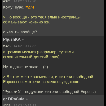
#324 |
14.02.10 17:20
Кому: ilyad,
#274
> Но вообще - это тебя злые иностранцы
обманывают, конечно же.
о чём ты вообще?
PljushKA
»
#325 |
14.02.10 17:32
> громкая музыка (например, сутками
оглушительный детский плач)
Ну, я даже не знаю... (с)
> В этом месте засмеялся, и жители свободной
Европы посмотрели на меня осуждающе.
"Русский" - подумали жители свободной Европы)
gr.DRaCula
»
#326 |
14.02.10 17:33