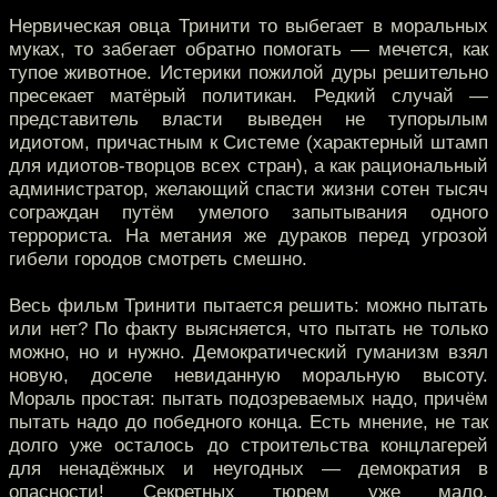
Нервическая овца Тринити то выбегает в моральных
муках, то забегает обратно помогать — мечется, как
тупое животное. Истерики пожилой дуры решительно
пресекает матёрый политикан. Редкий случай —
представитель власти выведен не тупорылым
идиотом, причастным к Системе (характерный штамп
для идиотов-творцов всех стран), а как рациональный
администратор, желающий спасти жизни сотен тысяч
сограждан путём умелого запытывания одного
террориста. На метания же дураков перед угрозой
гибели городов смотреть смешно.
Весь фильм Тринити пытается решить: можно пытать
или нет? По факту выясняется, что пытать не только
можно, но и нужно. Демократический гуманизм взял
новую, доселе невиданную моральную высоту.
Мораль простая: пытать подозреваемых надо, причём
пытать надо до победного конца. Есть мнение, не так
долго уже осталось до строительства концлагерей
для ненадёжных и неугодных — демократия в
опасности! Секретных тюрем уже мало,