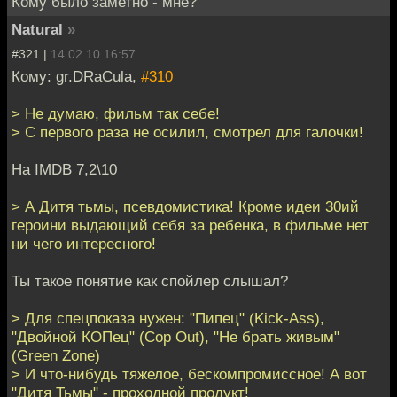
Кому было заметно - мне?
Natural
»
#321 |
14.02.10 16:57
Кому: gr.DRaCula,
#310
> Не думаю, фильм так себе!
> С первого раза не осилил, смотрел для галочки!
На IMDB 7,2\10
> А Дитя тьмы, псевдомистика! Кроме идеи 30ий
героини выдающий себя за ребенка, в фильме нет
ни чего интересного!
Ты такое понятие как спойлер слышал?
> Для спецпоказа нужен: "Пипец" (Kick-Ass),
"Двойной КОПец" (Cop Out), "Не брать живым"
(Green Zone)
> И что-нибудь тяжелое, бескомпромиссное! А вот
"Дитя Тьмы" - проходной продукт!