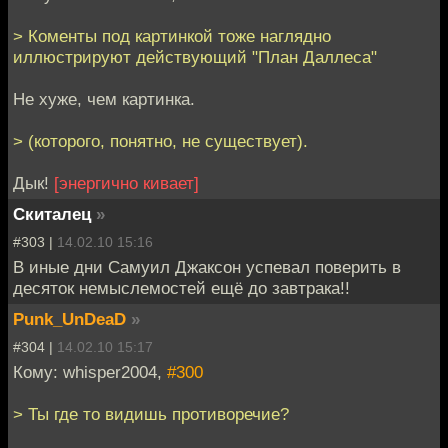
> Коменты под картинкой тоже наглядно
иллюстрируют действующий "План Даллеса"
Не хуже, чем картинка.
> (которого, понятно, не существует).
Дык!
[энергично кивает]
Скиталец
»
#303 |
14.02.10 15:16
В иные дни Самуил Джаксон успевал поверить в
десяток немыслемостей ещё до завтрака!!
Punk_UnDeaD
»
#304 |
14.02.10 15:17
Кому: whisper2004,
#300
> Ты где то видишь противоречие?