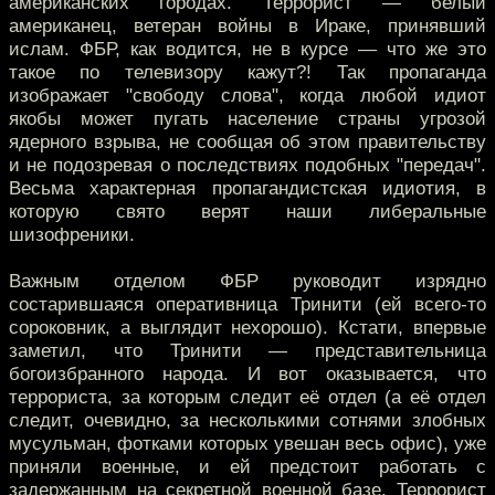
американских городах. Террорист — белый
американец, ветеран войны в Ираке, принявший
ислам. ФБР, как водится, не в курсе — что же это
такое по телевизору кажут?! Так пропаганда
изображает "свободу слова", когда любой идиот
якобы может пугать население страны угрозой
ядерного взрыва, не сообщая об этом правительству
и не подозревая о последствиях подобных "передач".
Весьма характерная пропагандистская идиотия, в
которую свято верят наши либеральные
шизофреники.
Важным отделом ФБР руководит изрядно
состарившаяся оперативница Тринити (ей всего-то
сороковник, а выглядит нехорошо). Кстати, впервые
заметил, что Тринити — представительница
богоизбранного народа. И вот оказывается, что
террориста, за которым следит её отдел (а её отдел
следит, очевидно, за несколькими сотнями злобных
мусульман, фотками которых увешан весь офис), уже
приняли военные, и ей предстоит работать с
задержанным на секретной военной базе. Террорист