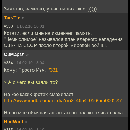
Заметно, заметно, у нас на них нюх :)))))
Tac-Tic
»
#333 |
14.02.10 18:01
Кстати, если мне не изменяет память,
"Немыслимое" назывался план ядерного нападения
США на СССР после второй мировой войны.
Симаргл
»
#334 |
14.02.10 18:04
Кому: Просто Изя,
#331
> А с чего вы взяли то?
На кое каких фотах смахивает
http://www.imdb.com/media/rm2146541056/nm0005251
Но по мне обычная англосаксонская костлявая ряха.
RedWolf
»
#335 |
14.02.10 18:10