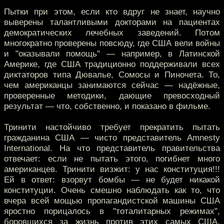
Пытки при этом, если кто вдруг не знает, научно
выверены талантливыми докторами на пациентах
демократических лечебных заведений. Потом
многократно проверены повсюду, где США вели войны
и "оказывали помощь" — например, в Латинской
Америке, где США традиционно поддерживали всех
диктаторов типа Дювалье, Сомосы и Пиночета. То,
чем американцы занимаются сейчас — надёжные,
проверенные методики, дающие превосходный
результат — что, собственно, и показано в фильме.
Тринити настойчиво требует прекратить пытать
гражданина США — чисто представитель Amnesty
International. На что представитель правительства
отвечает: если не пытать этого, погибнет много
американцев. Тринити визжит: у нас конституция!!!
Ей в ответ: взорвут бомбы — не будет никакой
конституции. Очень смешно наблюдать как то, что
вчера всей мощью пропагандистской машины США
яростно порицалось в "тоталитарных режимах",
боровшихся за жизнь против этих самых США,