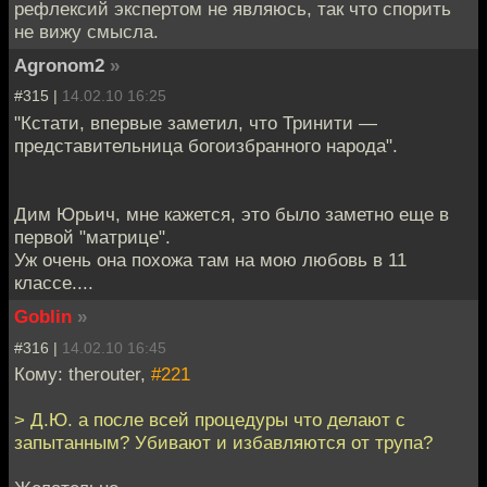
рефлексий экспертом не являюсь, так что спорить
не вижу смысла.
Agronom2
»
#315 |
14.02.10 16:25
"Кстати, впервые заметил, что Тринити —
представительница богоизбранного народа".
Дим Юрьич, мне кажется, это было заметно еще в
первой "матрице".
Уж очень она похожа там на мою любовь в 11
классе....
Goblin
»
#316 |
14.02.10 16:45
Кому: therouter,
#221
> Д.Ю. а после всей процедуры что делают с
запытанным? Убивают и избавляются от трупа?