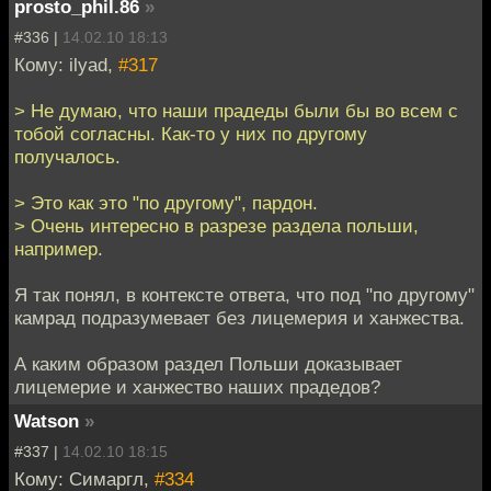
prosto_phil.86
»
#336 |
14.02.10 18:13
Кому: ilyad,
#317
> Не думаю, что наши прадеды были бы во всем с
тобой согласны. Как-то у них по другому
получалось.
> Это как это "по другому", пардон.
> Очень интересно в разрезе раздела польши,
например.
Я так понял, в контексте ответа, что под "по другому"
камрад подразумевает без лицемерия и ханжества.
А каким образом раздел Польши доказывает
лицемерие и ханжество наших прадедов?
Watson
»
#337 |
14.02.10 18:15
Кому: Симаргл,
#334