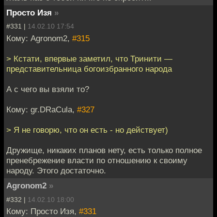
Просто Изя
»
#331 |
14.02.10 17:54
Кому: Agronom2,
#315
> Кстати, впервые заметил, что Тринити —
представительница богоизбранного народа
А с чего вы взяли то?
Кому: gr.DRaCula,
#327
> Я не говорю, что он есть - но действует)
Дружище, никаких планов нету, есть только полное
пренебрежение власти по отношению к своиму
народу. Этого достаточно.
Agronom2
»
#332 |
14.02.10 18:00
Кому: Просто Изя,
#331