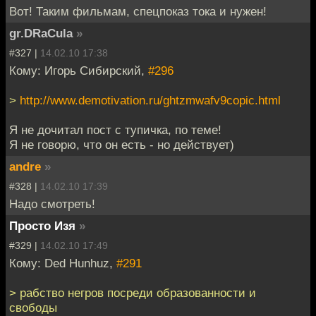
Вот! Таким фильмам, спецпоказ тока и нужен!
gr.DRaCula
»
#327 |
14.02.10 17:38
Кому: Игорь Сибирский,
#296
>
http://www.demotivation.ru/ghtzmwafv9copic.html
Я не дочитал пост с тупичка, по теме!
Я не говорю, что он есть - но действует)
andre
»
#328 |
14.02.10 17:39
Надо смотреть!
Просто Изя
»
#329 |
14.02.10 17:49
Кому: Ded Hunhuz,
#291
> рабство негров посреди образованности и
свободы