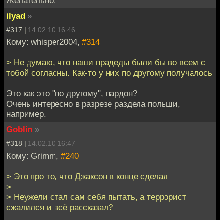
Желательно.
ilyad
»
#317 |
14.02.10 16:46
Кому: whisper2004,
#314
> Не думаю, что наши прадеды были бы во всем с
тобой согласны. Как-то у них по другому получалось
Это как это "по другому", пардон?
Очень интересно в разрезе раздела польши,
например.
Goblin
»
#318 |
14.02.10 16:47
Кому: Grimm,
#240
> Это про то, что Джаксон в конце сделал
>
> Неужели стал сам себя пытать, а террорист
сжалился и всё рассказал?