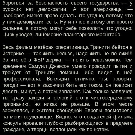
бороться за безопасность своего государства — у
русских нет демократии. А вот американцы —
наоборот, имеют право делать что угодно, потому что
у них демократия есть. Ну и плюс к этому они просто
сильнее, а потому могут себе позволить что угодно.
Цирк уродов, лицемерие планетарного масштаба.
Весь фильм матёрая оперативница Тринити бьётся в
истерике — так жить нельзя, надо жить не по лжи!!!
За что её в ФБР держат — понять невозможно. Тем
временем Самуил Джаксон умело проводит пытки и
требует от Тринити помощи, ибо видит в ней
профессионала. Выглядит отлично: ты, говорит,
погоди — вот я закончил бить его током, он повисит
десять минут, а потом заплачет. Как только заплачет,
ты сразу заходи и склоняй его к чистосердечному
признанию, но никак не раньше. В этом месте
засмеялся, и жители свободной Европы посмотрели
на меня осуждающе. Видно, что создателей фильма
консультировали глубоко разбирающиеся в предмете
граждане, а творцы воплощали как по нотам.