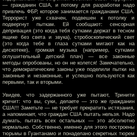
— гражданин США, и потому для разработки надо
привлечь ФБР, которое занимается гражданами США.
Террорист уже схвачен, подвешен к потолку и
подвергнут пыткам. Ей сообщают: сенсорная
депривация (это когда тебя сутками держат в тесном
ящике без света и звука), стробоскопический свет
(это когда тебе в глаза сутками мигают как на
дискотеке), громкая музыка (например, сутками
оглушительный детский плач) — все законные
методы опробованы, но он не колется! Замечательно,
что демократические законы уже поделили пытки на
законные и незаконные, и успешно пользуются как
первыми, так и вторыми.
Увидев, что задержанного уже пытают, Тринити
кричит: что вы, суки, делаете — это же гражданин
США!!! Заметьте — не требует прекратить истязания,
а напоминает, что граждан США пытать нельзя. Надо
думать, пытать всех остальных — это абсолютно
нормально. Собственно, именно для этого построены
тюрьмы в Гуантанамо и понаделано секретных тюрем