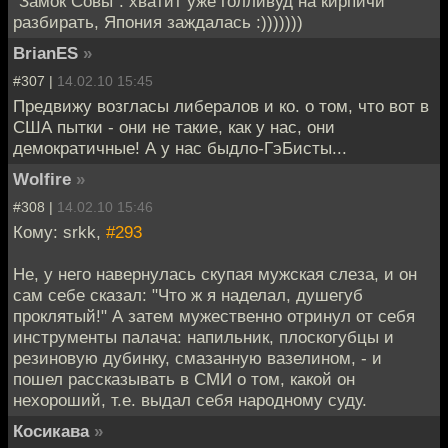
"Замок Совы". хватит уже голливуд на кирпичи
разбирать, Япония заждалась :)))))))
BrianES
»
#307 |
14.02.10 15:45
Предвижу возгласы либералов и ко. о том, что вот в
США пытки - они не такие, как у нас, они
демократичные! А у нас быдло-ГэБисты...
Wolfire
»
#308 |
14.02.10 15:46
Кому: srkk,
#293
Не, у него навернулась скупая мужская слеза, и он
сам себе сказал: "Что ж я наделал, душегуб
проклятый!" А затем мужественно отринул от себя
инструменты палача: напильник, плоскогубцы и
резиновую дубинку, смазанную вазелином, - и
пошел рассказывать в СМИ о том, какой он
нехороший, т.е. выдал себя народному суду.
Косикава
»