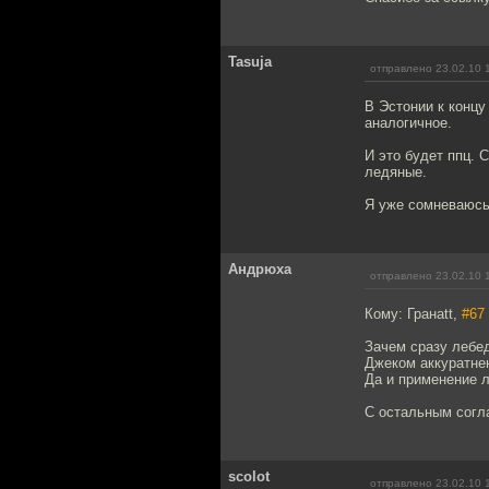
Tasuja
отправлено 23.02.10 
В Эстонии к концу
аналогичное.
И это будет ппц. 
ледяные.
Я уже сомневаюсь 
Андрюха
отправлено 23.02.10 
Кому: Гранаtt,
#67
Зачем сразу лебед
Джеком аккуратнен
Да и применение 
С остальным согла
scolot
отправлено 23.02.10 