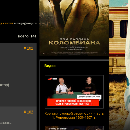
ку сайтов
в megagroup.ru
всего: 141
# 101
Видео
атор)
# 102
Хроники русской революции, часть
1: Революция 1905–1907 гг.
осаешь.