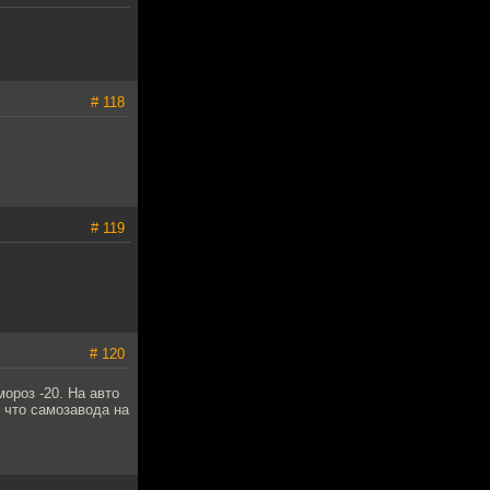
# 118
# 119
# 120
мороз -20. На авто
 что самозавода на