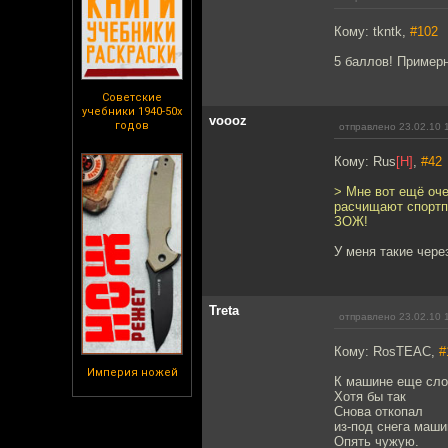
Кому: tkntk,
#102
5 баллов! Примерн
Советские
учебники 1940-50х
voooz
годов
отправлено 23.02.10 
Кому: Rus
[H]
,
#42
> Мне вот ещё оче
расчищают спортпл
ЗОЖ!
У меня такие чере
Treta
отправлено 23.02.10 
Кому: RosTEAC,
#
Империя ножей
К машине еще слов
Хотя бы так
Снова откопал
из-под снега маши
Опять чужую.