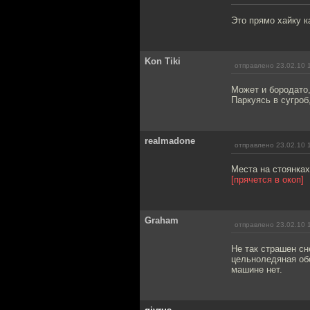
Это прямо хайку ка
Kon Tiki
отправлено 23.02.10 
Может и бородато,
Паркуясь в сугроб,
realmadone
отправлено 23.02.10 
Места на стоянках
[прячется в окоп]
Graham
отправлено 23.02.10 
Не так страшен сн
цельноледяная об
машине нет.