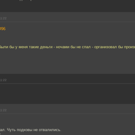
11:22
#96
были бы у меня такие деньги - ночами бы не спал - организовал бы прои
11:22
11:22
ал. Чуть подковы не отвалились.
у