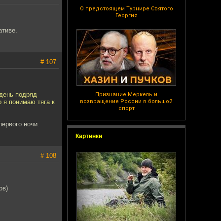
О предстоящем Турнире Святого
Георгия
ативе.
# 107
 день подряд
Признание Меркель и
 я понимаю тяга к
возвращение России в большой
спорт
первого ночи.
Картинки
# 108
ов)