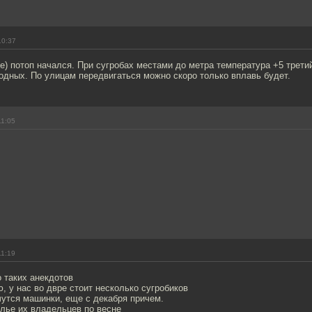
10:37
ве) потоп начался. При сугробах местами до метра температура +5 трет
одных. По улицам передвигаться можно скоро только вплавь будет.
11:05
11:19
 таких анекдотов
, у нас во двре стоит несколько сугробиков
чутся машинки, еще с декабря причем.
лье их владельцев по весне