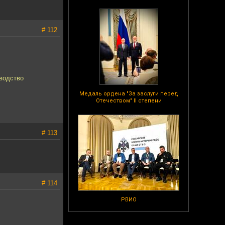
# 112
зводство
Медаль ордена "За заслуги перед
Отечеством" II степени
# 113
# 114
РВИО