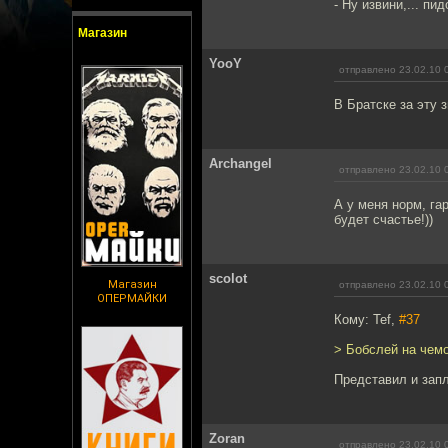
- Ну извини,... пид
Магазин
YooY
отправлено 23.02.10 
В Братске за эту 
Archangel
отправлено 23.02.10 
А у меня норм, га
будет счастье!))
scolot
Магазин
отправлено 23.02.10 
ОПЕРМАЙКИ
Кому: Tef,
#37
> Бобслей на чемо
Представил и зап
Zoran
отправлено 23.02.10 