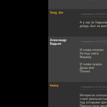
Serg_dm
отправлено 23.02.10 
А у нас (в Харько
дождь был на вых
Александр
отправлено 23.02.10 
Бадьин
И снова откопал
Из-под снега
Машину.
И снова чужую.
Душа моя
Плачет.
heavy
отправлено 23.02.10 
Интересно сколько
стало реальностью
под которыми пря
Предчуствую весе