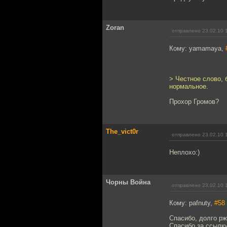
Zoran
отправлено 23.02.10 
Кому: yamamaya,
> Честное слово, 
нормальное.
Прохор Громов?
The_vict0r
отправлено 23.02.10 
Неплохо:)
Чорны Война
отправлено 23.02.10 
Кому: pafnuty,
#58
Спасибо, долго рж
Спасибо за ссылк