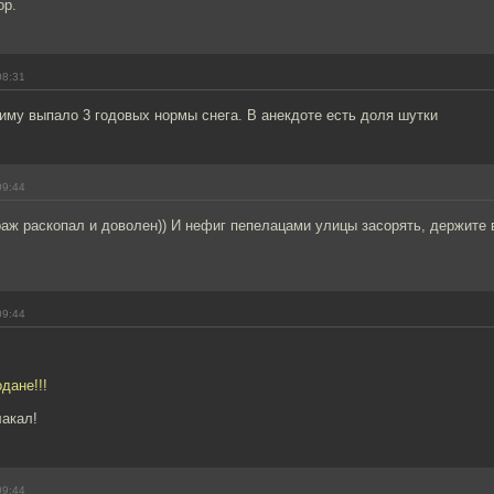
ор.
08:31
зиму выпало 3 годовых нормы снега. В анекдоте есть доля шутки
09:44
раж раскопал и доволен)) И нефиг пепелацами улицы засорять, держите 
09:44
дане!!!
лакал!
09:44