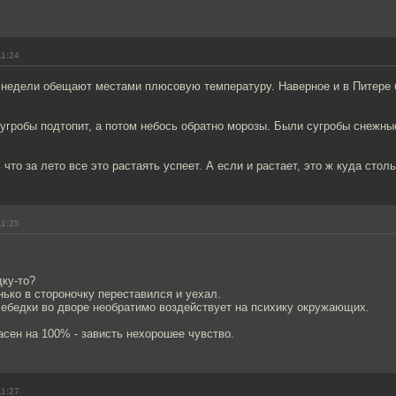
11:24
 недели обещают местами плюсовую температуру. Наверное и в Питере 
Сугробы подтопит, а потом небось обратно морозы. Были сугробы снежны
что за лето все это растаять успеет. А если и растает, это ж куда стол
11:25
ку-то?
ько в стороночку переставился и уехал.
лебедки во дворе необратимо воздействует на психику окружающих.
сен на 100% - зависть нехорошее чувство.
11:27