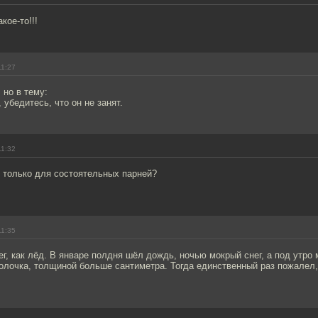
кое-то!!!
11:27
 но в тему:
 убедитесь, что он не занят.
11:32
 только для состоятельных парней?
11:35
ег, как лёд. В январе полдня шёл дождь, ночью мокрый снег, а под утро 
олочка, толщиной больше сантиметра. Тогда единственный раз пожалел,