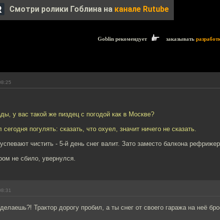
Смотри ролики Гоблина на
канале Rutube
Goblin рекомендует
заказывать
разработ
08:25
ды, у вас такой же пиздец с погодой как в Москве?
 сегодня погулять: сказать, что охуел, значит ничего не сказать.
успевают чистить - 5-й день снег валит. Зато заместо балкона рефрижер
ром не сбило, увернулся.
08:31
 делаешь?! Трактор дорогу пробил, а ты снег от своего гаража на неё бр