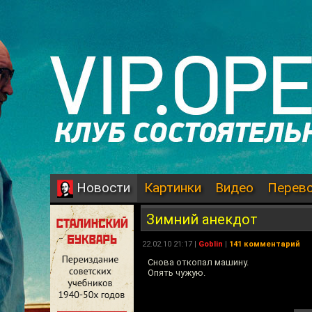
Картинки
Видео
Перев
Новости
Зимний анекдот
22.02.10 21:17 |
Goblin
|
141 комментарий
Снова откопал машину.
Опять чужую.