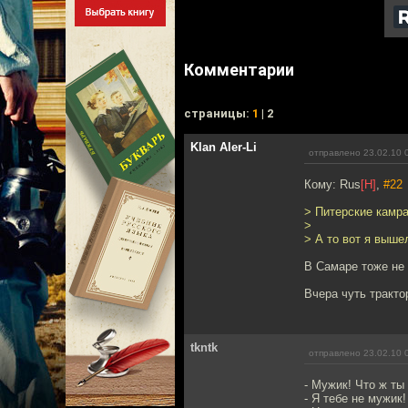
Комментарии
cтраницы:
1
| 2
Klan Aler-Li
отправлено 23.02.10 
Кому: Rus
[H]
,
#22
> Питерские камра
>
> А то вот я вышел
В Самаре тоже не 
Вчера чуть тракто
tkntk
отправлено 23.02.10 
- Мужик! Что ж ты
- Я тебе не мужик!