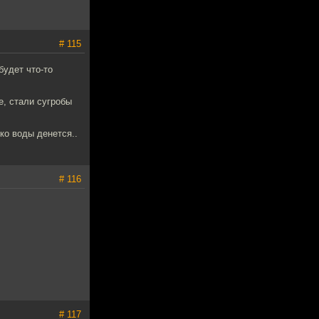
# 115
будет что-то
е, стали сугробы
ько воды денется..
# 116
# 117