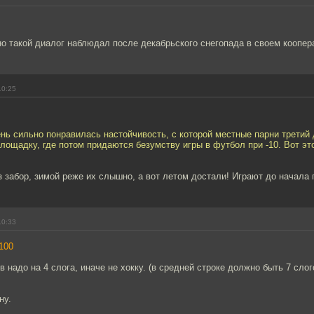
о такой диалог наблюдал после декабрьского снегопада в своем коопер
10:25
нь сильно понравилась настойчивость, с которой местные парни третий
ощадку, где потом придаются безумству игры в футбол при -10. Вот это
з забор, зимой реже их слышно, а вот летом достали! Играют до начала 
10:33
100
 надо на 4 слога, иначе не хокку. (в средней строке должно быть 7 слог
ну.