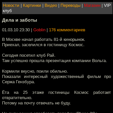
Новости
|
Картинки
|
Видео
|
Переводы
|
Магазин
|
VIP
клуб
Дела и заботы
01.03.10 23:30
|
Goblin
|
176 комментариев
В Москве начал работать 81-й кинорынок.
Приехал, заселился в гостиницу Космос.
Сегодня посетил клуб Рай.
Там успешно прошла презентация компании Вольга.
Кормили вкусно, поили обильно.
Показали интересный художественный фильм про
Сержа Гензбура.
Ёта на 25 этаже гостиницы Космос работает
отвратительно.
Потому на почту отвечать не буду.