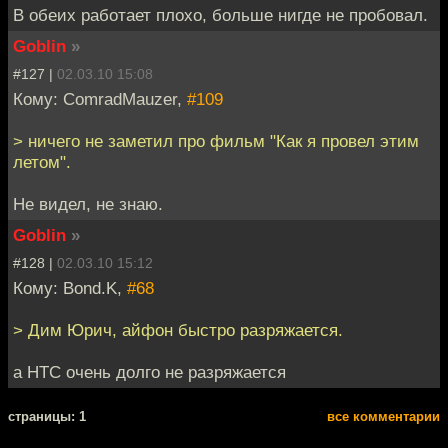
В обеих работает плохо, больше нигде не пробовал.
Goblin
»
#127 |
02.03.10 15:08
Кому: ComradMauzer,
#109
> ничего не заметил про фильм "Как я провел этим
летом".
Не видел, не знаю.
Goblin
»
#128 |
02.03.10 15:12
Кому: Bond.K,
#68
> Дим Юрич, айфон быстро разряжается.
а HTC очень долго не разряжается
cтраницы: 1
все комментарии