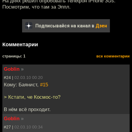
На днях решил опробовать телефон iPhone 3Gs.
Посмотрим, что там за Эппл.
Подписывайся на канал в
Дзен
Комментарии
cтраницы: 1
все комментарии
Goblin
»
#24 |
02.03.10 00:20
Кому: Баянист,
#15
> Кстати, че Космос-то?
В нём всё проходит.
Goblin
»
#27 |
02.03.10 00:34