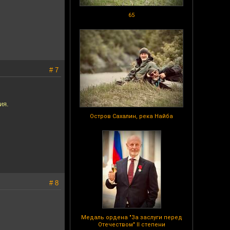
65
# 7
ия.
Остров Сахалин, река Найба
# 8
Медаль ордена "За заслуги перед
Отечеством" II степени