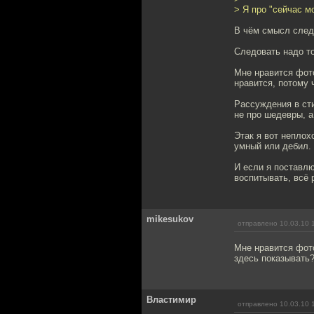
> Я про "сейчас 
В чём смысл след
Следовать надо то
Мне нравится фот
нравится, потому 
Рассуждения в сти
не про шедевры, а
Этак я вот неплох
умный или дебил.
И если я поставлю
воспитывать, всё 
mikesukov
отправлено 10.03.10 
Мне нравится фот
здесь показывать
Властимир
отправлено 10.03.10 