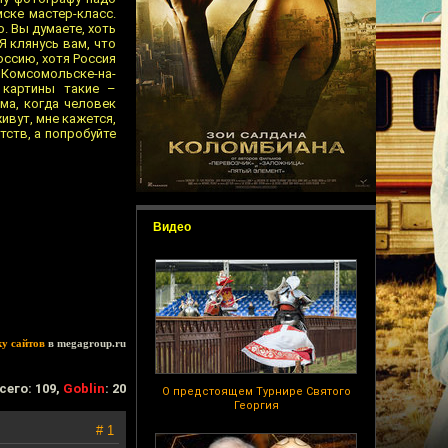
ске мастер-класс.
. Вы думаете, хоть
Я клянусь вам, что
оссию, хотя Россия
о Комсомольске-на-
 картины такие –
зма, когда человек
ивут, мне кажется,
тств, а попробуйте
Видео
ку сайтов
в megagroup.ru
сего: 109,
Goblin
: 20
О предстоящем Турнире Святого
Георгия
# 1