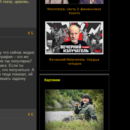
 театр, церковь,
Клеопатра, часть 2: финансовое
болото
# 5
му что сейчас модно
графия – это же
Вечерний Излучатель: Сердца
ия так популярна?
четырех
ага. Если ты
, что получиться. А
 теще показал, ей
решать задачку
Картинки
# 6