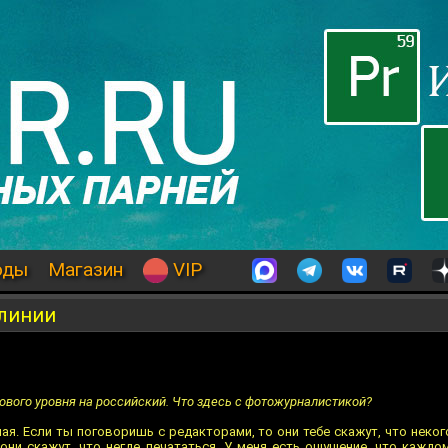
оды
Магазин
VIP
линии
ового уровня на российский. Что здесь с фотожурналистикой?
я. Если ты поговоришь с редакторами, то они тебе скажут, что неког
они скажут, что негде печататься. У меня есть ощущение, что каждо