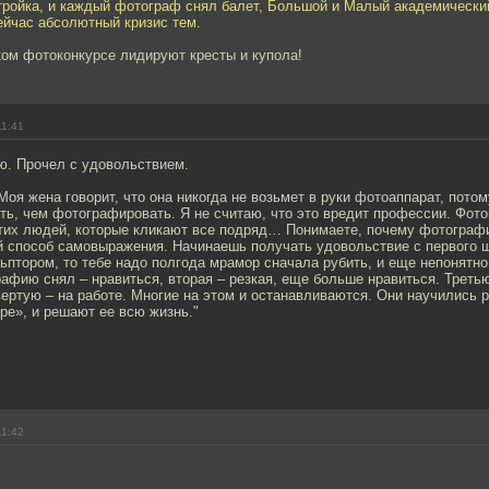
тройка, и каждый фотограф снял балет, Большой и Малый академический
ейчас абсолютный кризис тем.
ком фотоконкурсе лидируют кресты и купола!
11:41
ю. Прочел с удовольствием.
оя жена говорит, что она никогда не возьмет в руки фотоаппарат, пото
ь, чем фотографировать. Я не считаю, что это вредит профессии. Фото
этих людей, которые кликают все подряд… Понимаете, почему фотограф
й способ самовыражения. Начинаешь получать удовольствие с первого ш
ьптором, то тебе надо полгода мрамор сначала рубить, и еще непонятно
афию снял – нравиться, вторая – резкая, еще больше нравиться. Третью
ертую – на работе. Многие на этом и останавливаются. Они научились 
ре», и решают ее всю жизнь."
11:42