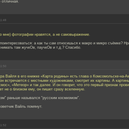
- отличная.
11:48
о мне) фотографии нравятся, а не самовыражение.
поинтересоваться: а как ты сам относишься к макро и микро съёмке? Нр
нимать там жучкОв, паучкОв и т.д.? Спасибо.
11:50
тра Вайля в его книжке «Карта родины» есть глава о Комсомольске-на-А
 он встречается с местными художниками, смотрит их картины. А картины
мос», «Метеор» и так далее. И он говорит, что это первый признак пров
ет не о близком ему, он пишет сразу вселенную.
изм" раньше назывался "русским космизмом".
оветчик Вайль помянут.
11:52