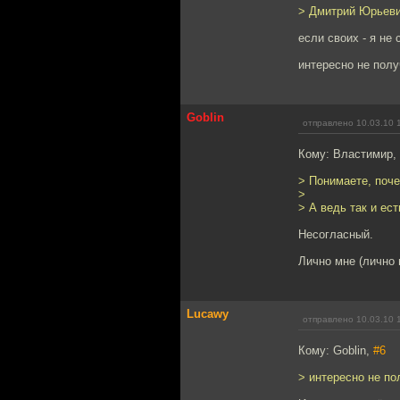
> Дмитрий Юрьеви
если своих - я не
интересно не полу
Goblin
отправлено 10.03.10 
Кому: Властимир,
> Понимаете, поч
>
> А ведь так и ест
Несогласный.
Лично мне (лично 
Lucawy
отправлено 10.03.10 
Кому: Goblin,
#6
> интересно не по