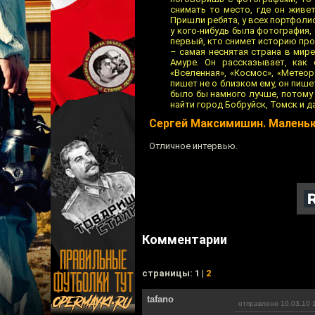
снимать то место, где он живе
Пришли ребята, у всех портфолио
у кого-нибудь была фотография, 
первый, кто снимет историю про 
– самая неснятая страна в мире
Амуре. Он рассказывает, как
«Вселенная», «Космос», «Метеор
пишет не о близком ему, он пише
было бы намного лучше, потому 
найти город Бобруйск, Томск и 
Сергей Максимишин. Маленьк
Отличное интервью.
Комментарии
cтраницы: 1 |
2
tafano
отправлено 10.03.10 