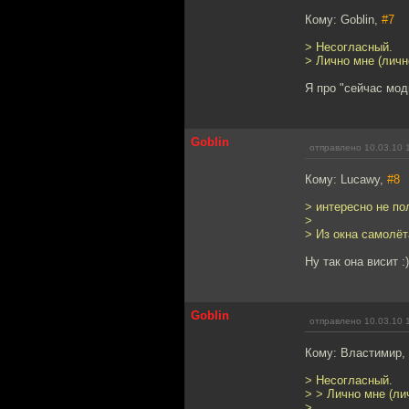
Кому: Goblin,
#7
> Несогласный.
> Лично мне (личн
Я про "сейчас мо
Goblin
отправлено 10.03.10 
Кому: Lucawy,
#8
> интересно не по
>
> Из окна самолёт
Ну так она висит :)
Goblin
отправлено 10.03.10 
Кому: Властимир,
> Несогласный.
> > Лично мне (ли
>