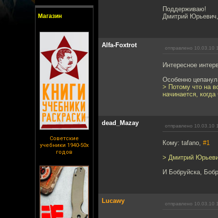
Поддерживаю!
Магазин
Дмитрий Юрьевич,
Alfa-Foxtrot
отправлено 10.03.10 
Интересное интерв
Особенно цепанул
> Потому что на в
начинается, когда
dead_Mazay
отправлено 10.03.10 
Советские
Кому: tafano,
#1
учебники 1940-50х
годов
> Дмитрий Юрьеви
И Бобруйска, Бобр
Lucawy
отправлено 10.03.10 