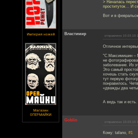
> Началась перес
проституток… И с
Вот и в февральс
Властимир
Империя ножей
отправлено 10.03.10 
Отличное интервь
"С.Максимишин – М
не фотографироват
заболевание. Из 
Это самый просто
хочешь стать скул
тут первую фотогр
понравилось. Четв
«дважды два четы
А ведь так и есть.
Магазин
ОПЕРМАЙКИ
Goblin
отправлено 10.03.10 
Кому: tafano,
#1