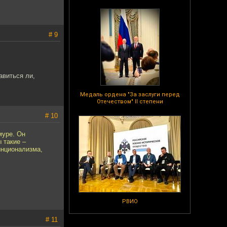
# 9
авиться ли,
Медаль ордена "За заслуги перед
Отечеством" II степени
# 10
муре. Он
 такие –
инционализма,
РВИО
# 11