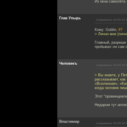
Из окна самолёта 
Глав Упырь
отправлено 10.03.10 
Кому: Goblin,
#7
> Лично мне (личн
Главный, разреши 
пробывал ли сам с
Человекъ
отправлено 10.03.10 
> Вы знаете, у Пе
рассказывает, как
«Вселенная», «Кос
когда человек пиш
Этот "провинциал
Недаром тут антис
Властимир
отправлено 10.03.10 