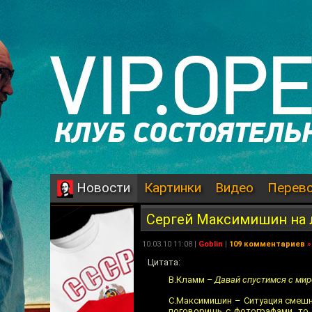
Картинки
Видео
Перев
Новости
Сергей Максимишин на 
10.03.10 11:08 |
Goblin
|
109 комментариев
»
Цитата:
В.Кламм
– Давай спустимся с мир
С.Максимишин – Ситуация смешна
поговоришь с фотографами, то 