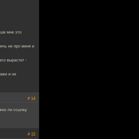
ьше мне это
ечь не про меня и
его вырастет -
даже и не
# 14
жно ли ссылку
# 15