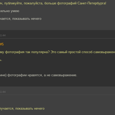
ч, публикуйте, пожалуйста, больше фотографий Санкт-Петербурга!
 сильно умею
чается, показывать нечего
11:44
#5
ему фотография так популярна? Это самый простой способ самовыражен
ь.
мне) фотографии нравятся, а не самовыражение.
11:44
лучается, показывать нечего