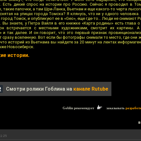
т. Есть дикий спрос на истории про Россию. Сейчас я проводил в Том
, такие папочки, а там Шри-Ланка, Вьетнам и еще какого-то черта лысого
снятая на улицах города Томска? Я клянусь, что ни у одного человека. 
город Томск, и опубликуют ее в «Geo», еще где-то… Люди не снимают Р
. Вы знаете, у Петра Вайля в его книжке «Карта родины» есть глава 
 он встречается с местными художниками, смотрит их картины. А
» и так далее. И он говорит, что это первый признак провинционали
т сразу вселенную. Вот если бы фотографы снимали то место, где они ж
что историй из Вьетнама вы найдете за 20 минут на лентах информаген
даже Новосибирск.
ие истории.
Смотри ролики Гоблина на
канале Rutube
Goblin рекомендует
заказывать
разработ
в
11:25