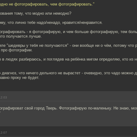
модно не фотографировать, чем фотографировать."
ования тому, что модно или немодно?
му, что лично тебе надо/ненадо, нравится/ненравится.
ографировать - я фотографирую, и чем больше фотографирую, тем бол
что получается лучше.
ле "шедевры у тебя не получаются" - они вообще ни о чём, потому что р
 про фотографии.
о в людях разбираюсь, и поглядев на ребёнка мигом определяю, кто из н
 диагноз, что ничего дельного не вырастет - очевидно, это чадо можно 
равно проку не будет.
12:03
ографироват свой город Тверь. Фотографирую по-маленьку. Не знаю, мо
?
12:07