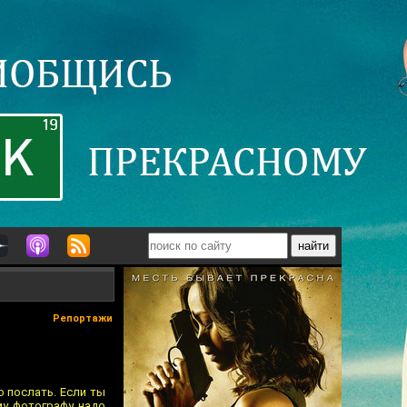
Репортажи
о послать. Если ты
му фотографу надо