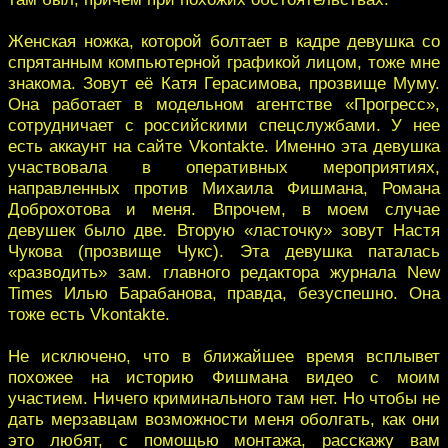
Женская ножка, которой болтает в кадре девушка со
спрятанным компьютерной графикой лицом, тоже мне
знакома. Зовут её Катя Герасимова, прозвище Муму.
Она работает в модельном агентстве «Прогресс»,
сотрудничает с российскими спецслужбами. У нее
есть аккаунт на сайте Vkontakte. Именно эта девушка
участвовала в оперативных мероприятиях,
направленных против Михаила Фишмана, Романа
Доброхотова и меня. Впрочем, в моем случае
девушек было две. Вторую «ласточку» зовут Настя
Чукова (прозвище Чукс). Эта девушка паталась
«разводить» зам. главного редактора журнала New
Times Илью Барабанова, правда, безуспешно. Она
тоже есть Vkontakte.
Не исключено, что в ближайшее время всплывет
похожее на историю Фишмана видео с моим
участием. Ничего криминального там нет. Но чтобы не
дать мерзавцам возможности меня оболгать, как они
это любят, с помощью монтажа, расскажу вам