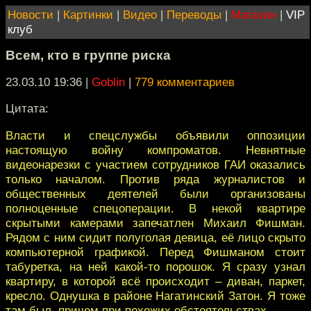
Новости
|
Картинки
|
Видео
|
Переводы
|
Магазин
|
VIP
клуб
Всем, кто в группе риска
23.03.10 19:36
|
Goblin
|
779 комментариев
Цитата:
Власти и спецслужбы объявили оппозиции
настоящую войну компроматов. Невнятные
видеонарезки с участием сотрудников ГАИ оказались
только началом. Против ряда журналистов и
общественных деятелей были организованы
полноценные спецоперации. В некой квартире
скрытыми камерами запечатлен Михаил Фишман.
Рядом с ним сидит полуголая девица, её лицо скрыто
компьютерной графикой. Перед Фишманом стоит
табуретка, на ней какой-то порошок. Я сразу узнал
квартиру, в которой всё происходит – диван, паркет,
кресло. Однушка в районе Нагатинский Затон. Я тоже
там был, причем при похожих обстоятельствах.