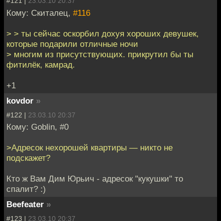
#121 |
23.03.10 20:37
Кому: Скиталец,
#116
> > ты сейчас оскорбил дохуя хороших девушек,
которые подарили отличные ночи
> многим из присутствующих. прикрутил бы ты
фитилёк, камрад.
+1
kovdor
»
#122 |
23.03.10 20:37
Кому: Goblin, #0
>Адресок нехорошей квартиры — никто не
подскажет?
Кто ж Вам Дим Юрьич - адресок "кукушки" то
спалит? :)
Beefeater
»
#123 |
23.03.10 20:37