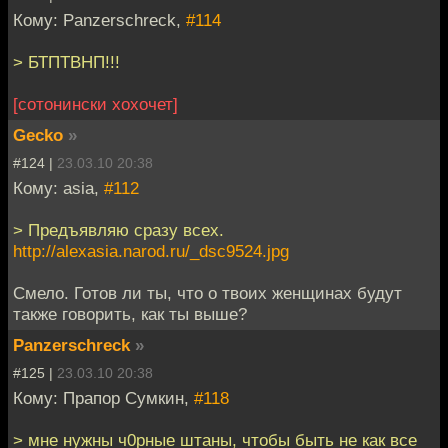
Кому: Panzerschreck,
#114
> БТПТВНП!!!
[сотонински хохочет]
Gecko
»
#124 |
23.03.10 20:38
Кому: asia,
#112
> Предъявляю сразу всех.
http://alexasia.narod.ru/_dsc9524.jpg
Смело. Готов ли ты, что о твоих женщинах будут
также говорить, как ты выше?
Panzerschreck
»
#125 |
23.03.10 20:38
Кому: Прапор Сумкин,
#118
> мне нужны ч0рные штаны, чтобы быть не как все