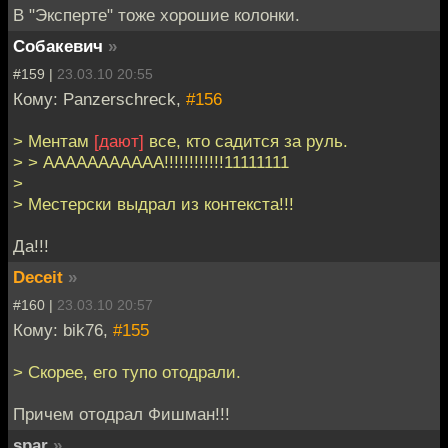
В "Эксперте" тоже хорошие колонки.
Собакевич
»
#159 |
23.03.10 20:55
Кому: Panzerschreck,
#156
> Ментам
[дают]
все, кто садится за руль.
> > ААААААААААА!!!!!!!!!!!!11111111
>
> Местерски выдрал из контекста!!!
Да!!!
Deceit
»
#160 |
23.03.10 20:57
Кому: bik76,
#155
> Скорее, его тупо отодрали.
Причем отодрал Фишман!!!
spar
»