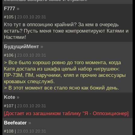
F777
»
#105 |
23.03.10 20:31
Кто тут в оппозицию крайний? За кем в очередь
встать? Пусть меня тоже компрометируют Катями и
Настями!
БудущийМент
»
#106 |
23.03.10 20:31
> Все было хорошо ровно до того момента, когда
Катя достала из шкафа целый набор «игрушек»:
ПР-73М, ПМ, наручники, кляп и прочие аксессуары
кровавых спецслужб.
> В этот момент все стало ясно как божий день.
Kote
»
#107 |
23.03.10 20:31
[Достает из загашником таблику "Я - Оппозиционер]
Beefeater
»
#108 |
23.03.10 20:31