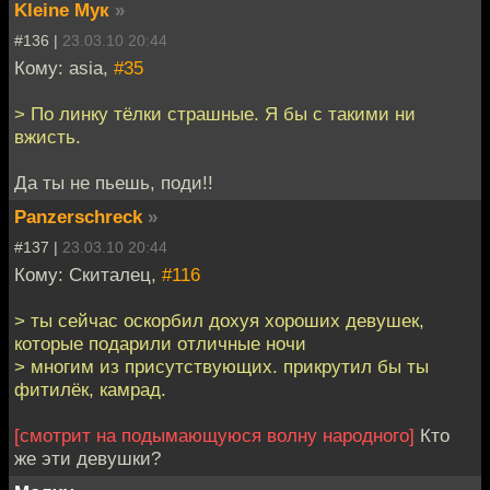
Kleine Мук
»
#136 |
23.03.10 20:44
Кому: asia,
#35
> По линку тёлки страшные. Я бы с такими ни
вжисть.
Да ты не пьешь, поди!!
Panzerschreck
»
#137 |
23.03.10 20:44
Кому: Скиталец,
#116
> ты сейчас оскорбил дохуя хороших девушек,
которые подарили отличные ночи
> многим из присутствующих. прикрутил бы ты
фитилёк, камрад.
[смотрит на подымающуюся волну народного]
Кто
же эти девушки?