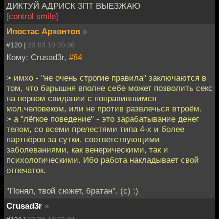
ДИКТУЙ АДРИСК ЗПТ ВЫЕЗЖАЮ
[control smile]
Ипостас Архонтов
»
#120 |
23.03.10 20:36
Кому: Crusad3r,
#84
> имхо - "не очень строгие правила" заключаются в
том, что барышня вполне себе может позволить секс
на первом свидании с понравившимся
мол.человеком, или не против развлечься втроём.
> а "лёгкое поведение" - это зарабатывание денег
телом, со всеми прелестями типа 4-х и более
партнёров за сутки, соответствующими
заболеваниями, как венерическими, так и
психологическими. Ибо работа накладывает свой
отпечаток.
"Понял, твой сюжет, братан". (с) :)
Crusad3r
»