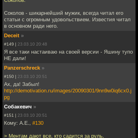
Соколов.
Соколов - шикарнейший мужик, всегда читал его
статьи с огромным удовольствием. Известия читал
в основном ради него.
Deceit
»
#149 |
23.03.10 20:48
Я все таки настаиваю на своей версии - Яшину тупо
НЕ дали!
Panzerschreck
»
#150 |
23.03.10 20:51
Ах, да! Забыл!
http://demotivation.ru/images/20090301/9nn9w0iq6cx0.j
pg
Собакевич
»
#151 |
23.03.10 20:51
Кому: A.E.,
#130
> Ментам дают все, кто садится за руль.