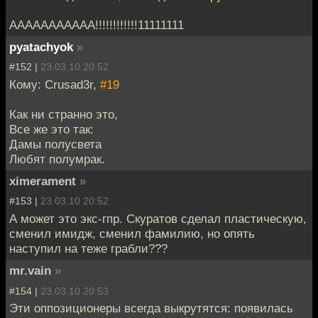
ААААААААААА!!!!!!!!!!!!11111111
pyatachyok
»
#152 |
23.03.10 20:52
Кому: Crusad3r,
#19
Как ни странно это,
Все же это так:
Дамы полусвета
Любят полумрак.
ximerament
»
#153 |
23.03.10 20:52
А может это экс-гпр. Скуратов сделал пластическую,
сменил имидж, сменил фамилию, но опять
наступил на теже грабли???
mr.vain
»
#154 |
23.03.10 20:53
Эти оппозиционеры всегда выкрутятся: появилась