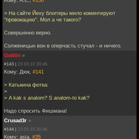
> На сайте Йеху блоггеры мило коментируют
"провокацию". Мол а че такого?
Совершенно верно.
Солженицын вон в оперчасть стучал - и ничего.
Goblin
»
#143 |
23.03.10 20:45
Кому: Дюк,
#141
> Катькина фотка:
>
> A kak s analom? S analom-to kak?
Надо спросить Фишмана!
Crusad3r
»
#144 |
23.03.10 20:46
Кому: asia,
#35