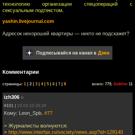
технологию организации спецопераций с
сексуальным подтекстом.
yashin.livejournal.com
Адресок нехорошей квартиры — никто не подскажет?
Подписывайся на канал в
Дзен
Комментарии
cтраницы:
1
| 2 |
3
|
4
|
5
|
6
|
7
|
8
всего: 779,
Goblin
: 11
izh306
»
#101 |
23.03.10 20:28
Кому: Leon_Spb,
#77
> Журналисты волнуются:
>
http://www.interfax.ru/society/news.asp?id=129140