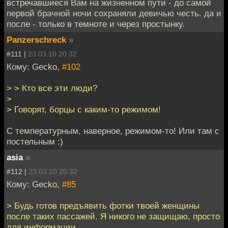
встречавшиеся Вам на жизненном пути - до самой
первой брачной ночи сохраняли девичью честь. да и
после - только в темноте и через простынку.
Panzerschreck
»
#111 |
23.03.10 20:32
Кому: Gecko,
#102
> > Кто все эти люди?
>
> Говорят, борцы с каким-то режимом!
С температурным, наверное, режимом-то! Или там с
постельным :)
asia
»
#112 |
23.03.10 20:32
Кому: Gecko,
#85
> Будь готов предъявить фотки твоей женщины
после таких пассажей. Я никого не защищаю, просто
для информации.