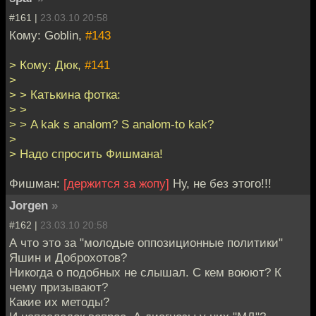
#161 |
23.03.10 20:58
Кому: Goblin,
#143
> Кому: Дюк,
#141
>
> > Катькина фотка:
> >
> > A kak s analom? S analom-to kak?
>
> Надо спросить Фишмана!
Фишман:
[держится за жопу]
Ну, не без этого!!!
Jorgen
»
#162 |
23.03.10 20:58
А что это за "молодые оппозиционные политики"
Яшин и Доброхотов?
Никогда о подобных не слышал. С кем воюют? К
чему призывают?
Какие их методы?