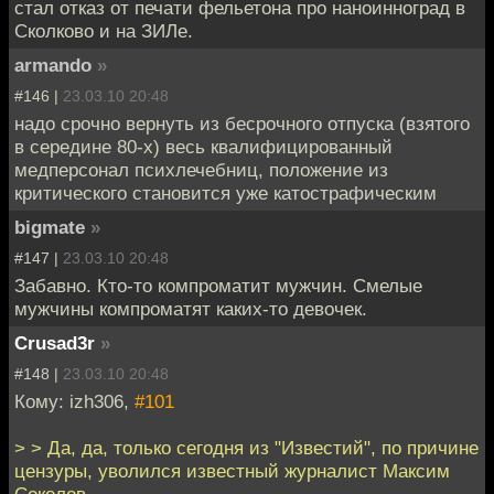
стал отказ от печати фельетона про наноинноград в
Сколково и на ЗИЛе.
armando
»
#146 |
23.03.10 20:48
надо срочно вернуть из бесрочного отпуска (взятого
в середине 80-х) весь квалифицированный
медперсонал психлечебниц, положение из
критического становится уже катострафическим
bigmate
»
#147 |
23.03.10 20:48
Забавно. Кто-то компроматит мужчин. Смелые
мужчины компроматят каких-то девочек.
Crusad3r
»
#148 |
23.03.10 20:48
Кому: izh306,
#101
> > Да, да, только сегодня из "Известий", по причине
цензуры, уволился известный журналист Максим