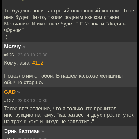
Ты будешь носить строгий похоронный костюм. Твоё
имя будет Никто, твоим родным языком станет
Молчание. И имя твоё будет "П".© почти "Люди в
ч0рном"
:)
Молчу
»
#126 |
23.03.10 20:38
Кому: asia,
#112
Повезло им с тобой. В нашем колхозе женщины
обычно старше.
GAD
»
#127 |
23.03.10 20:39
Такое впечатление, что я только что прочитал
инструкцию на тему: "как развести двух проституток
на трах и кокс и нихуя не заплатить".
Эрик Картман
»