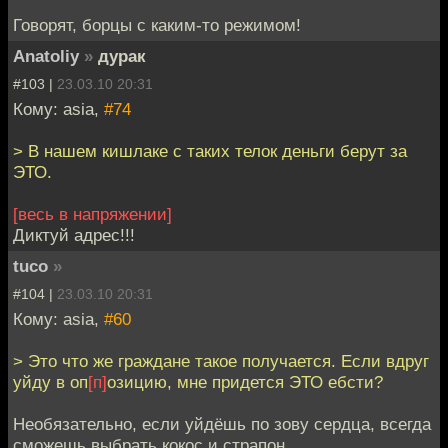
Говорят, борцы с каким-то режимом!
Anatoliy
»
дурак
#103 |
23.03.10 20:31
Кому: asia,
#74
> В нашем кишлаке с таких телок деньги берут за
ЭТО.
[весь в напряжении]
Диктуй адрес!!!
tuco
»
#104 |
23.03.10 20:31
Кому: asia,
#60
> Это что же граждане такое получается. Если вдруг
уйду в оп
[п]
озицию, мне придется ЭТО ебсти?
Необязательно, если уйдёшь по зову сердца, всегда
сможешь выбрать кокос и страпон.