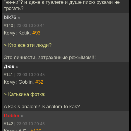
"ни-ни"? и даже в туалете и душе писю руками не
трогать?
bik76
»
#140 |
23.03.10 20:44
Кому: Kotik,
#93
> Кто все эти люди?
Это личности, затраханные режЫмом!!!
Дюк
»
#141 |
23.03.10 20:45
Кому: Goblin,
#32
> Катькина фотка:
A kak s analom? S analom-to kak?
Goblin
»
#142 |
23.03.10 20:45
Кому: A.E.,
#130