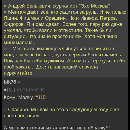
> Андрей Белькевич, журналист "Эхо Москвы"
> Ментам дают все, кто садится за руль. И не только
Яшин, Фишман и Орешкин. Но и Иванов, Петров,
Сидоров. Я и сам давал. Более того, пару раз даже
умолял, чтобы взяли и отпустили. Такие были
ситуации, что иначе просто никак. Хотя моя вина
минимальна...
> ...Мог бы понимающе улыбнуться, повиниться;
мол, с кем не бывает, пусть первым бросит камень.
Показал бы себя мужиком. А то мать Терезу из себя
изображать... Десять заповедей сначала
перечитайте.
bik76
»
#131 |
23.03.10 20:39
Кому: Молчу,
#115
> Спасибо. Мы вам за это в следующем году еще
снега подгоним.
А мы вам столичных альпинистов в обратку!!!