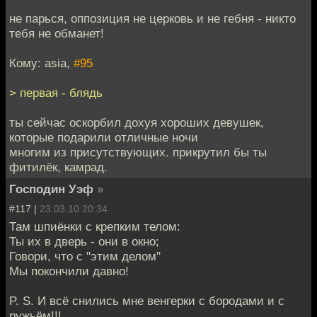
не парься, оппозиция не церковь и не гебня - никто
тебя не обманет!
Кому: asia,
#95
> первая - блядь
ты сейчас оскорбил дохуя хороших девушек,
которые подарили отличные ночи
многим из присутствующих. прикрутил бы ты
фитилёк, камрад.
Господин Уэф
»
#117 |
23.03.10 20:34
Там шпиёнки с крепким телом:
Ты их в дверь - они в окно;
Говори, что с "этим делом"
Мы покончили давно!
P. S. И всё снились мне венгерки с бородами и с
ружьём!!!