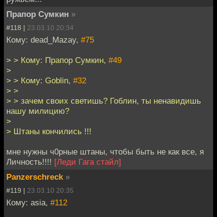
Прапор Сумкин
»
#118 |
23.03.10 20:34
Кому: dead_Mazay,
#75
> > Кому: Прапор Сумкин,
#49
>
> > Кому: Goblin,
#32
> >
> > зачем своих светишь? Гоблин, ты ненавидишь
нашу милицию?
>
> Штаны кончились !!!
мне нужны ч0рные штаны, чтобы быть не как все, я
Личность!!!!
[Леди Гага стайл]
Panzerschreck
»
#119 |
23.03.10 20:35
Кому: asia,
#112