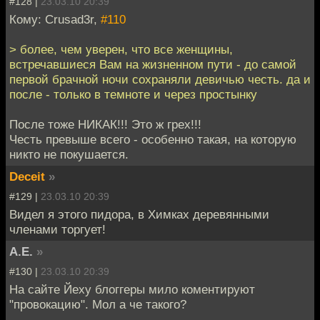
#128 |
23.03.10 20:39
Кому: Crusad3r,
#110
> более, чем уверен, что все женщины,
встречавшиеся Вам на жизненном пути - до самой
первой брачной ночи сохраняли девичью честь. да и
после - только в темноте и через простынку
После тоже НИКАК!!! Это ж грех!!!
Честь превыше всего - особенно такая, на которую
никто не покушается.
Deceit
»
#129 |
23.03.10 20:39
Видел я этого пидора, в Химках деревянными
членами торгует!
A.E.
»
#130 |
23.03.10 20:39
На сайте Йеху блоггеры мило коментируют
"провокацию". Мол а че такого?