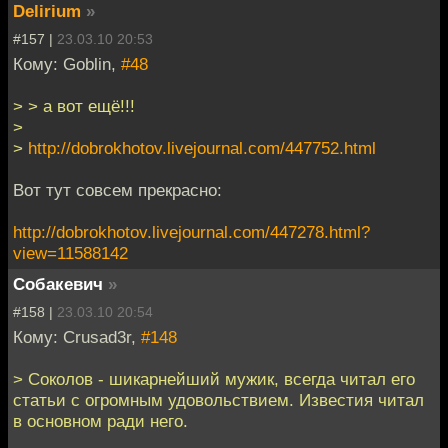
Delirium
»
#157 |
23.03.10 20:53
Кому: Goblin,
#48
> > а вот ещё!!!
>
>
http://dobrokhotov.livejournal.com/447752.html
Вот тут совсем прекрасно:
http://dobrokhotov.livejournal.com/447278.html?
view=11588142
Собакевич
»
#158 |
23.03.10 20:54
Кому: Crusad3r,
#148
> Соколов - шикарнейший мужик, всегда читал его
статьи с огромным удовольствием. Известия читал
в основном ради него.