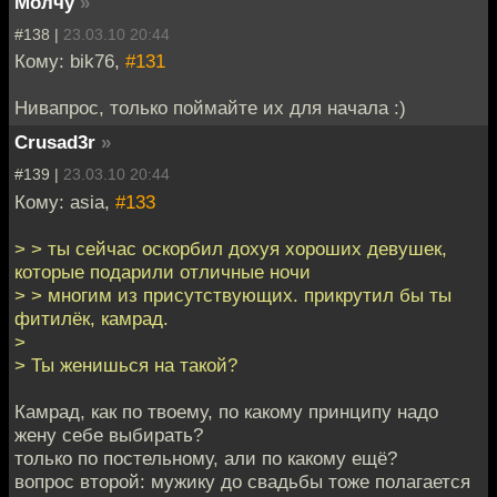
Молчу
»
#138 |
23.03.10 20:44
Кому: bik76,
#131
Нивапрос, только поймайте их для начала :)
Crusad3r
»
#139 |
23.03.10 20:44
Кому: asia,
#133
> > ты сейчас оскорбил дохуя хороших девушек,
которые подарили отличные ночи
> > многим из присутствующих. прикрутил бы ты
фитилёк, камрад.
>
> Ты женишься на такой?
Камрад, как по твоему, по какому принципу надо
жену себе выбирать?
только по постельному, али по какому ещё?
вопрос второй: мужику до свадьбы тоже полагается