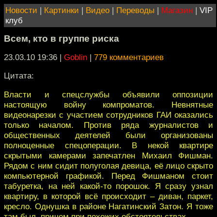
Новости
|
Картинки
|
Видео
|
Переводы
|
Магазин
|
VIP
клуб
Всем, кто в группе риска
23.03.10 19:36
|
Goblin
|
779 комментариев
Цитата:
Власти и спецслужбы объявили оппозиции
настоящую войну компроматов. Невнятные
видеонарезки с участием сотрудников ГАИ оказались
только началом. Против ряда журналистов и
общественных деятелей были организованы
полноценные спецоперации. В некой квартире
скрытыми камерами запечатлен Михаил Фишман.
Рядом с ним сидит полуголая девица, её лицо скрыто
компьютерной графикой. Перед Фишманом стоит
табуретка, на ней какой-то порошок. Я сразу узнал
квартиру, в которой всё происходит – диван, паркет,
кресло. Однушка в районе Нагатинский Затон. Я тоже
там был, причем при похожих обстоятельствах.