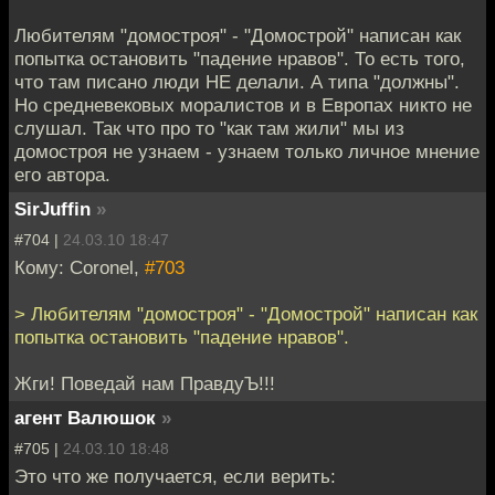
Любителям "домостроя" - "Домострой" написан как
попытка остановить "падение нравов". То есть того,
что там писано люди НЕ делали. А типа "должны".
Но средневековых моралистов и в Европах никто не
слушал. Так что про то "как там жили" мы из
домостроя не узнаем - узнаем только личное мнение
его автора.
SirJuffin
»
#704 |
24.03.10 18:47
Кому: Coronel,
#703
> Любителям "домостроя" - "Домострой" написан как
попытка остановить "падение нравов".
Жги! Поведай нам ПравдуЪ!!!
агент Валюшок
»
#705 |
24.03.10 18:48
Это что же получается, если верить: