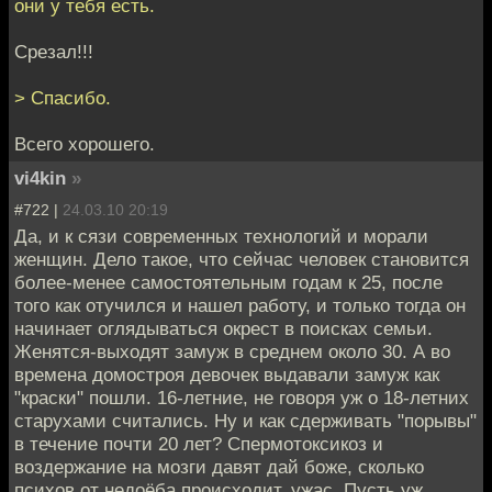
они у тебя есть.
Срезал!!!
> Спасибо.
Всего хорошего.
vi4kin
»
#722 |
24.03.10 20:19
Да, и к сязи современных технологий и морали
женщин. Дело такое, что сейчас человек становится
более-менее самостоятельным годам к 25, после
того как отучился и нашел работу, и только тогда он
начинает оглядываться окрест в поисках семьи.
Женятся-выходят замуж в среднем около 30. А во
времена домостроя девочек выдавали замуж как
"краски" пошли. 16-летние, не говоря уж о 18-летних
старухами считались. Ну и как сдерживать "порывы"
в течение почти 20 лет? Спермотоксикоз и
воздержание на мозги давят дай боже, сколько
психов от недоёба происходит, ужас. Пусть уж