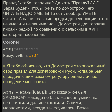
ПравдуЪ тобе, гсподине? Да хоть "ПравдуЪЪЪ".
Зараз будет - чтобы "жить по домострою", его
ЧИТАТЬ НАДО УМЕТЬ! То есть вообще УМЕТЬ
читать. А наши сельские предки до революции этого
не умели и не занимались. Домострой для горожан
писан - редкой по сравнению с сельским в XVIII
категории населения.
Coronel
»
#710 |
24.03.10 19:13
Кому: vi4kin,
#707
> Я тебе объясняю, что Домострой это эпохальный
свод правил для допетровской Руси, когда он был
определяющим законом регулирующим личное
поведение московита.
Ах ты ж еханыйбабай! Это когда ж он был
ЗАКОНОМ? Никогда не был. Написал умник, на
него...и жили дальше как жили. С ними,
моралистами, всегда так случалось. Везде.