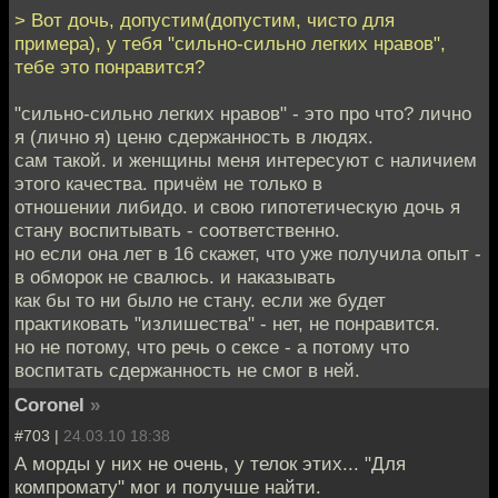
> Вот дочь, допустим(допустим, чисто для
примера), у тебя "сильно-сильно легких нравов",
тебе это понравится?
"сильно-сильно легких нравов" - это про что? лично
я (лично я) ценю сдержанность в людях.
сам такой. и женщины меня интересуют с наличием
этого качества. причём не только в
отношении либидо. и свою гипотетическую дочь я
стану воспитывать - соответственно.
но если она лет в 16 скажет, что уже получила опыт -
в обморок не свалюсь. и наказывать
как бы то ни было не стану. если же будет
практиковать "излишества" - нет, не понравится.
но не потому, что речь о сексе - а потому что
воспитать сдержанность не смог в ней.
Coronel
»
#703 |
24.03.10 18:38
А морды у них не очень, у телок этих... "Для
компромату" мог и получше найти.