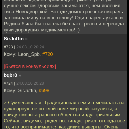
лучше сексом здоровым занимаются, чем явления
типа Новодворской. Вот где домостроевская мораль
заложила мину на всю голову! Один парень-ухарь и
Родина была бы спасена без расстрелов и перевода
кучи дорогущих медикаментов! :)
SirJuffin
»
#723 |
24.03.10 20:24
Кому: Leon_Spb,
#720
[Бьется в конвульсиях]
bqbr0
»
#724 |
24.03.10 20:28
Кому: SirJuffin,
#698
> Сумлеваюсь я. Традиционная семья сменилась на
нуклеарную не по злой воле мировой закулисы, а
ввиду смены аграрного общества индустриальным.
Сейчас, видимо, грядет постиндустриал, отсюда все
то, что воспринимается как дикие выверты. Очень