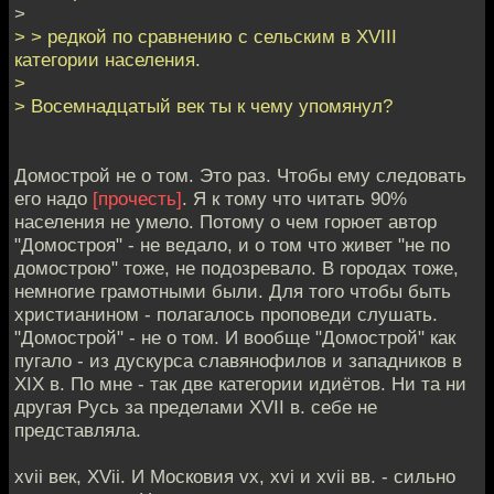
>
> > редкой по сравнению с сельским в XVIII
категории населения.
>
> Восемнадцатый век ты к чему упомянул?
Домострой не о том. Это раз. Чтобы ему следовать
его надо
[прочесть]
. Я к тому что читать 90%
населения не умело. Потому о чем горюет автор
"Домостроя" - не ведало, и о том что живет "не по
домострою" тоже, не подозревало. В городах тоже,
немногие грамотными были. Для того чтобы быть
христианином - полагалось проповеди слушать.
"Домострой" - не о том. И вообще "Домострой" как
пугало - из дускурса славянофилов и западников в
XIX в. По мне - так две категории идиётов. Ни та ни
другая Русь за пределами XVII в. себе не
представляла.
xvii век, XVii. И Московия vx, xvi и xvii вв. - сильно