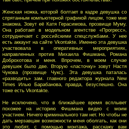
Женская ножка, которой болтает в кадре девушка со
спрятанным компьютерной графикой лицом, тоже мне
знакома. Зовут её Катя Герасимова, прозвище Муму.
Она работает в модельном агентстве «Прогресс»,
сотрудничает с российскими спецслужбами. У нее
есть аккаунт на сайте Vkontakte. Именно эта девушка
участвовала в оперативных мероприятиях,
направленных против Михаила Фишмана, Романа
Доброхотова и меня. Впрочем, в моем случае
девушек было две. Вторую «ласточку» зовут Настя
Чукова (прозвище Чукс). Эта девушка паталась
«разводить» зам. главного редактора журнала New
Times Илью Барабанова, правда, безуспешно. Она
тоже есть Vkontakte.
Не исключено, что в ближайшее время всплывет
похожее на историю Фишмана видео с моим
участием. Ничего криминального там нет. Но чтобы не
дать мерзавцам возможности меня оболгать, как они
это любят, с помощью монтажа, расскажу вам