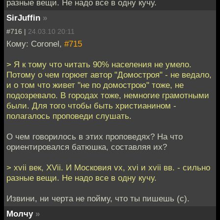
разные вещи. Не надо все в одну кучу.
SirJuffin
»
#716 |
24.03.10 20:11
Кому: Coronel,
#715
> Я к тому что читать 90% населения не умело.
Потому о чем горюет автор "Домостроя" - не ведало,
и о том что живет "не по домострою" тоже, не
подозревало. В городах тоже, немногие грамотными
были. Для того чтобы быть христианином -
полагалось проповеди слушать.
О чем говорилось в этих проповедях? На что
ориентировался батюшка, составляя их?
> xvii век, XVii. И Московия vx, xvi и xvii вв. - сильно
разные вещи. Не надо все в одну кучу.
Извини, ни черта не пойму, что ты пишешь (с).
Молчу
»