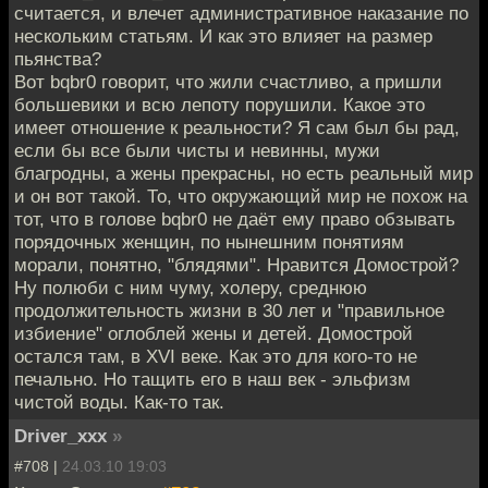
считается, и влечет административное наказание по
нескольким статьям. И как это влияет на размер
пьянства?
Вот bqbr0 говорит, что жили счастливо, а пришли
большевики и всю лепоту порушили. Какое это
имеет отношение к реальности? Я сам был бы рад,
если бы все были чисты и невинны, мужи
благродны, а жены прекрасны, но есть реальный мир
и он вот такой. То, что окружающий мир не похож на
тот, что в голове bqbr0 не даёт ему право обзывать
порядочных женщин, по нынешним понятиям
морали, понятно, "блядями". Нравится Домострой?
Ну полюби с ним чуму, холеру, среднюю
продолжительность жизни в 30 лет и "правильное
избиение" оглоблей жены и детей. Домострой
остался там, в ХVI веке. Как это для кого-то не
печально. Но тащить его в наш век - эльфизм
чистой воды. Как-то так.
Driver_xxx
»
#708 |
24.03.10 19:03