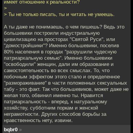
имеет отношение к реальности?
>
> Ты не только писать, ты и читать не умеешь.
А ты даже не понимаешь, о чем пишешь? Ведь это
большевики построили индустриальную
цивилизацию на просторах "Святой Руси", или
"домостройшики"? Именно большевики, поселив
80% населения в городах "разрушили чудесную
патриархальную семью". Именно большевики
"освободили" женщин, дали им образование и
самостоятельность во всех смыслах. То, что
побочным эффектом этого стало и определенное
"размораживание" в части положенных сексуальных
табу - это факт. Так что большевиков, может даже не
желая того, обвинил именно ты. Нравится
патриархальность - вперед, к натуральному
хозяйству, субботним поркам и женской
неграмотности. Других способов борьбы за
нравственность нету, извини.
bqbr0
»