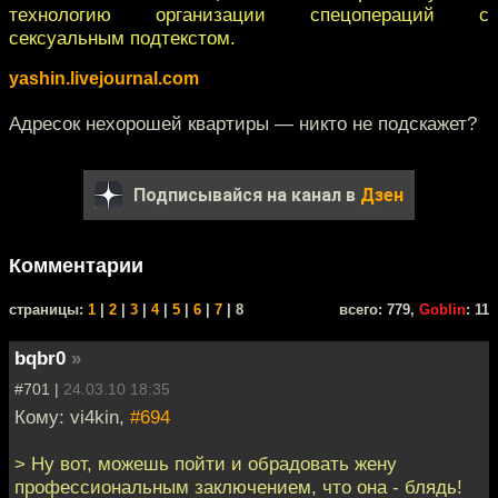
технологию организации спецопераций с
сексуальным подтекстом.
yashin.livejournal.com
Адресок нехорошей квартиры — никто не подскажет?
Подписывайся на канал в
Дзен
Комментарии
cтраницы:
1
|
2
|
3
|
4
|
5
|
6
|
7
| 8
всего: 779,
Goblin
: 11
bqbr0
»
#701 |
24.03.10 18:35
Кому: vi4kin,
#694
> Ну вот, можешь пойти и обрадовать жену
профессиональным заключением, что она - блядь!