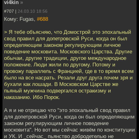
vi4kin
»
#707 |
24.03.10 18:56
Кому: Fugas,
#688
> Я тебе объясняю, что Домострой это эпохальный
свод правил для допетровской Руси, когда он был
определяющим законом регулирующим личное
поведение московита. Московского Царства. Другие
обычаи, другие традиции, другое международное
положение. Люди жили по другому. Потому и
провожу параллель с Францией, где в то время всем
было на все насрать. Резали друг друга почем зря и
бухали как лошади. В Московском Царстве же
пьяный мужчина подвергался остракизму и
наказанию. Ибо Порок.
А я и не отрицаю что "это эпохальный свод правил
для допетровской Руси, когда он был определяющим
законом регулирующим личное поведение
московита". Но вот мы сейчас живём по конституции
и УК. И _сейчас_ пьянство добродетелью не