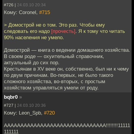
#726 |
24.03.10 20:34
Кому: Coronel,
#715
> Домострой не о том. Это раз. Чтобы ему
следовать его надо
[прочесть]
. Я к тому что читать
90% населения не умело.
Домострой — книга о ведении домашнего хозяйства.
В своем роде — охуительный справочник,
актуальный до сих пор.
Крестьянам в XV веке он, собственно, был ни к чему
по двум причинам. Во-первых, не было такого
сложного хозяйства, во-вторых, с простым
хозяйством управляться умели от роду.
bqbr0
»
#727 |
24.03.10 20:36
Кому: Leon_Spb,
#720
ААААААААААААААААААААААААААААААА!!!!!!!!11111
111111