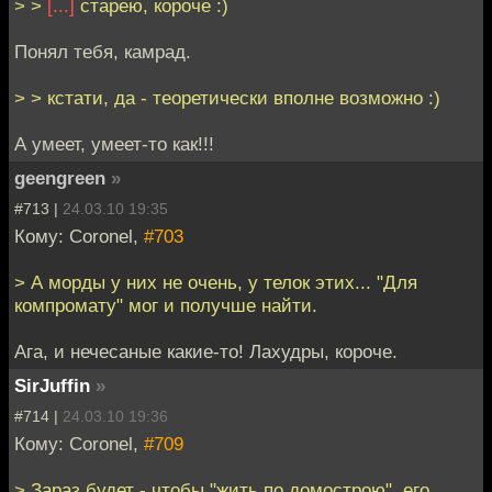
> >
[...]
старею, короче :)
Понял тебя, камрад.
> > кстати, да - теоретически вполне возможно :)
А умеет, умеет-то как!!!
geengreen
»
#713 |
24.03.10 19:35
Кому: Coronel,
#703
> А морды у них не очень, у телок этих... "Для
компромату" мог и получше найти.
Ага, и нечесаные какие-то! Лахудры, короче.
SirJuffin
»
#714 |
24.03.10 19:36
Кому: Coronel,
#709
> Зараз будет - чтобы "жить по домострою", его