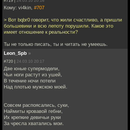
#719 |
24.03.10 20:16
Кому: vi4kin,
#707
> Вот bqbr0 говорит, что жили счастливо, а пришли
большевики и всю лепоту порушили. Какое это
имеет отношение к реальности?
Ты не только писать, ты и читать не умеешь.
Leon_Spb
»
#720 |
24.03.10 20:17
Две юные супермодели,
Чьи ноги растут из ушей,
В течение ночи потели
Над плотью мужскою моей.
Совсем распоясались, суки,
Наймиты кровавой гебни,
Их крепкие девичьи руки
За чресла хватались мои.