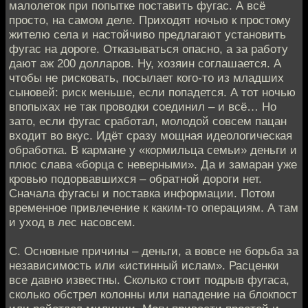
малолеток при попытке поставить фугас. А всё
просто, на самом деле. Приходят ночью к простому
жителю села и настойчиво предлагают установить
фугас на дороге. Отказываться опасно, а за работу
дают аж 200 долларов. Ну, хозяин соглашается. А
чтобы не рисковать, посылает кого-то из младших
сыновей: риск меньше, если попадется. А тот ночью
впопыхах не так проводки соединил – и всё… Но
зато, если фугас сработал, молодой совсем пацан
входит во вкус. Идёт сразу мощная идеологическая
обработка. В кармане у «кормильца семьи» деньги и
плюс слава «борца с неверными». Да и замаран уже
кровью подорвавшихся – обратной дороги нет.
Сначала фугасы и поставка информации. Потом
временное привлечение к каким-то операциям. А там
и уход в лес насовсем.
С. Основные причины – деньги, а вовсе не борьба за
независимость или «истинный ислам». Расценки
все давно известны. Сколько стоит подрыв фугаса,
сколько обстрел колонны или нападение на блокпост