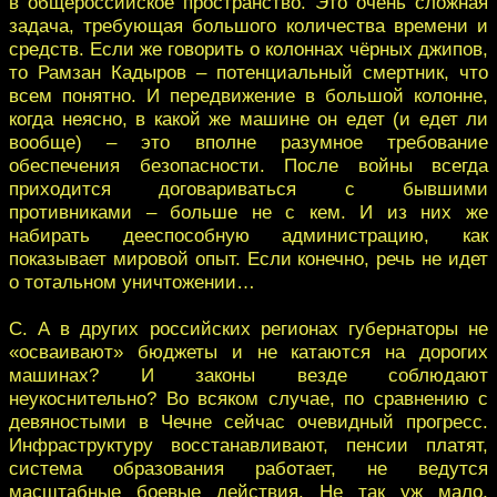
в общероссийское пространство. Это очень сложная
задача, требующая большого количества времени и
средств. Если же говорить о колоннах чёрных джипов,
то Рамзан Кадыров – потенциальный смертник, что
всем понятно. И передвижение в большой колонне,
когда неясно, в какой же машине он едет (и едет ли
вообще) – это вполне разумное требование
обеспечения безопасности. После войны всегда
приходится договариваться с бывшими
противниками – больше не с кем. И из них же
набирать дееспособную администрацию, как
показывает мировой опыт. Если конечно, речь не идет
о тотальном уничтожении…
С. А в других российских регионах губернаторы не
«осваивают» бюджеты и не катаются на дорогих
машинах? И законы везде соблюдают
неукоснительно? Во всяком случае, по сравнению с
девяностыми в Чечне сейчас очевидный прогресс.
Инфраструктуру восстанавливают, пенсии платят,
система образования работает, не ведутся
масштабные боевые действия. Не так уж мало,