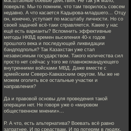
масштабные боевые действия. Не так уж мало,
поверьте. Мы-то помним, что там творилось совсем
недавно. А что касается Кадырова-младшего… Отцу
он, конечно, уступает по масштабу личности. Но со
своей задачей всё-таки справляется. Какие у нас
ещё есть варианты? Вспомнить эффективные
методы НКВД времен выселения 40-х годов
прошлого века и последующей ликвидации
бандподполья? Так Казахстан уже стал
независимым государством. Такого количества сил
просто нет сейчас у того же главнокомандующего
внутренними войсками МВД. Даже вместе с
армейским Северо-Кавказским округом. Мы же не
можем оголить все остальные участки и
направления?
Да и правовой основы для проведения такой
операции нет. Не говоря уже о «мировом
общественном мнении»…
Р. А что, есть альтернатива? Воевать всё равно
затратнее. И по средствам. И по потерям в людях,