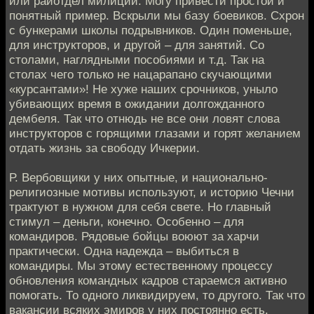
или райотдел милиции. Могу привести простой и
понятный пример. Вскрыли мы базу боевиков. Схрон
с бункерами школы подрывников. Один поменьше,
для инструкторов, и другой – для занятий. Со
столами, наглядными пособиями и т.д. Так на
столах чего только не нацарапано скучающими
«курсантами»! Не хуже наших срочников, уныло
убивающих время в ожидании долгожданного
дембеля. Так что отнюдь не все они ловят слова
инструкторов с горящими глазами и горят желанием
отдать жизнь за свободу Ичкерии.
Р. Вербовщики у них опытные, и национально-
религиозные мотивы используют, и историю Чечни
трактуют в нужном для себя свете. Но главный
стимул – деньги, конечно. Особенно – для
командиров. Рядовые бойцы воюют за харчи
практически. Одна надежда – выбиться в
командиры. Мы этому естественному процессу
обновления командных кадров стараемся активно
помогать. То одного ликвидируем, то другого. Так что
вакансии всяких эмиров у них постоянно есть.