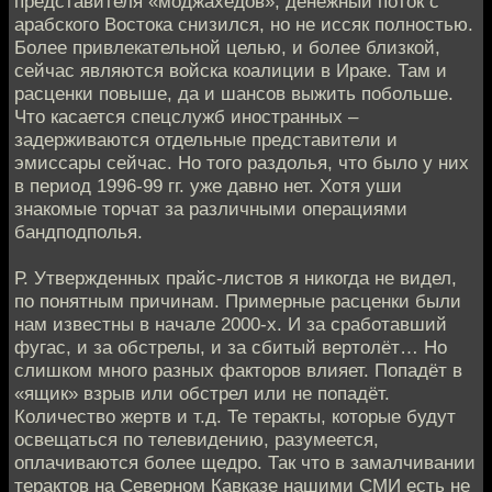
представителя «моджахедов», денежный поток с
арабского Востока снизился, но не иссяк полностью.
Более привлекательной целью, и более близкой,
сейчас являются войска коалиции в Ираке. Там и
расценки повыше, да и шансов выжить побольше.
Что касается спецслужб иностранных –
задерживаются отдельные представители и
эмиссары сейчас. Но того раздолья, что было у них
в период 1996-99 гг. уже давно нет. Хотя уши
знакомые торчат за различными операциями
бандподполья.
Р. Утвержденных прайс-листов я никогда не видел,
по понятным причинам. Примерные расценки были
нам известны в начале 2000-х. И за сработавший
фугас, и за обстрелы, и за сбитый вертолёт… Но
слишком много разных факторов влияет. Попадёт в
«ящик» взрыв или обстрел или не попадёт.
Количество жертв и т.д. Те теракты, которые будут
освещаться по телевидению, разумеется,
оплачиваются более щедро. Так что в замалчивании
терактов на Северном Кавказе нашими СМИ есть не