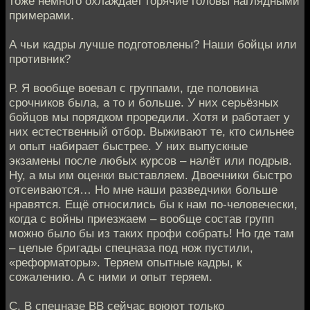
тоже немного охлаждает горячие головы наглядными
примерами.
А чьи кадры лучше подготовлены? Наши бойцы или
противник?
Р. Я вообще воевал с группами, где половина
срочников была, а то и больше. У них серьёзных
бойцов мы порядком проредили. Хотя и работает у
них естественный отбор. Выживают те, кто сильнее
и опыт набирает быстрее. У них выпускные
экзамены после любых курсов – налёт или подрыв.
Ну, а мы им оценки выставляем. Двоечники быстро
отсеиваются… Но мне наши разведчики больше
нравятся. Ещё относились бы к нам по-человечески,
когда с войны приезжаем – вообще состав групп
можно было бы из таких профи собрать! Но где там
– целые бригады спецназа под нож пустили,
«реформаторы». Теряем опытные кадры, к
сожалению. А с ними и опыт теряем.
С. В спецназе ВВ сейчас воюют только