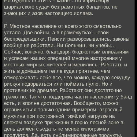
Не будешь платить – казнят. По «приговору
шариатского суда» безграмотных бандитов, не
знающих и азов настоящего ислама.
Р. Местное население от всего этого смертельно
устало. Две войны, а в промежутках – свои
беспредельщики. Пенсии разворовывались, законы
вообще не работали. Ни больниц, ни учебы…
Сейчас, конечно, благодаря бюджетным вливаниям
и успехам наших операций многие настроения у
местных мирных жителей изменились. Работать и
жить в домашнем тепле куда приятнее, чем
отмораживать себе всё, что можно, каждую секунду
рискуя подорваться или поймать пулю. Но и
противник не дремлет. Работают они достаточно
грамотно. Так что поддержка части населения у банд
есть, и вполне достаточная. Вообще-то, можно
ограничиться только одним примером: взрослый
мужчина при постоянной тяжёлой нагрузке на
свежем воздухе при жизни в горно-лесной зоне в
день должен съедать не менее килограмма
продуктов. Да, есть сублимированные продукты,