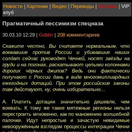
Новости
|
Картинки
|
Видео
|
Переводы
|
Магазин
|
VIP
клуб
Прагматичный пессимизм спецназа
30.03.10 12:29
|
Goblin
|
208 комментариев
Скажите честно, Вы считаете нормальным, что
воевавшие против России и убивавшие наших
солдат сейчас руководят Чечней, носят звёзды на
груди и на погонах, раскатывают целыми колоннами
дорогих чёрных джипов? Ведь они фактически
получают с России дань в виде многомиллиардных
ежегодных дотаций. При этом российские законы
там действуют, ну, очень избирательно…
А. Платить дотации значительно дешевле, чем
воевать. К тому же такие мятежные регионы нельзя
перестроить мгновенно, как по мановению волшебной
палочки. Идут непростые и зачастую невидимые
невооружённым взглядом процессы интеграции Чечни