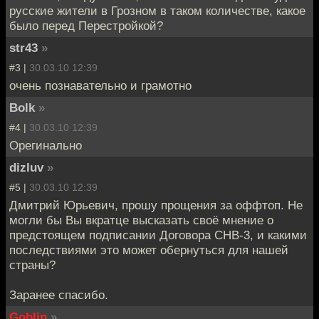
русские жители в Грозном в таком количестве, какое
было перед Перестройкой?
str43
»
#3 |
30.03.10 12:39
очень познавательно и грамотно
Bolk
»
#4 |
30.03.10 12:39
Орегинально
dizluv
»
#5 |
30.03.10 12:39
Дмитрий Юрьевич, прошу прощения за оффтоп. Не
могли бы Вы вкратце высказать своё мнение о
предстоящем подписании Договора СНВ-3, и какими
последствиями это может обернуться для нашей
страны?
Заранее спасибо.
Goblin
»