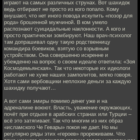
играют на самых различных струнах. Вот шахидок
ведь отбирают не просто из кого попало. Кому
внушают, что нет иного повода искупить «позор для
рода» брошенной мужчиной. В ком умело
распознают суицидальные наклонности. А кого и
просто практически зомбируют. Наш врач-психолог
там допрашивал одну такую родственницу
командира боевиков, взятую со взрывным
устройством. Она совершенно искренне и
убежденно на вопрос о своем идеале ответила: «Зоя
Космодемьянская». Так что некоторые их идеологи
работают не хуже наших замполитов, мягко говоря.
Хотя сами вербовщики неплохие деньги за каждую
шахидку получают…
А вот сами эмиры помимо денег уже и на
адреналине воюют. Власть, уважение окружающих,
почёт при отдыхе в арабских странах или Турции –
всё это затягивает. Так что многим из них образ
«исламского Че Гевары» покоя не дает. Но мы
регулярно ряды этих «героев» прореживаем. Что