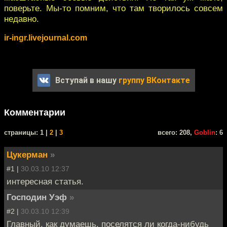
поверьте. Мы-то помним, что там творилось совсем
недавно.
ir-ingr.livejournal.com
Вступай в нашу
группу ВКонтакте
Комментарии
cтраницы: 1 |
2
|
3
всего: 208,
Goblin
: 6
Цукерман
»
#1 |
30.03.10 12:37
интересная статья.
Господин Уэф
»
#2 |
30.03.10 12:39
Главный, как думаешь, поселятся ли когда-нибудь