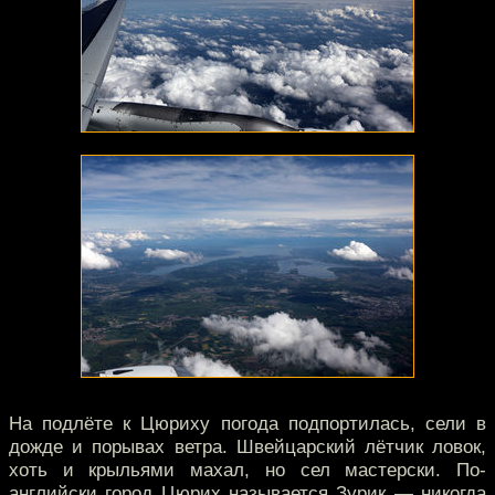
На подлёте к Цюриху погода подпортилась, сели в
дожде и порывах ветра. Швейцарский лётчик ловок,
хоть и крыльями махал, но сел мастерски. По-
английски город Цюрих называется Зурик — никогда