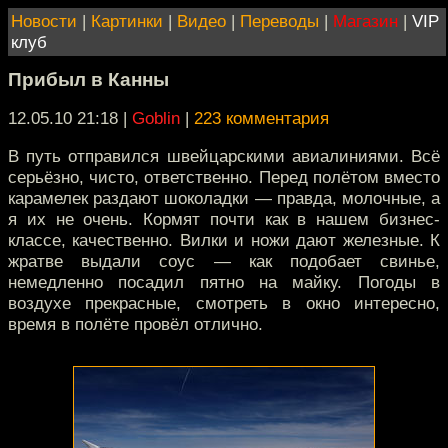
Новости
|
Картинки
|
Видео
|
Переводы
|
Магазин
|
VIP
клуб
Прибыл в Канны
12.05.10 21:18
|
Goblin
|
223 комментария
В путь отправился швейцарскими авиалиниями. Всё
серьёзно, чисто, ответственно. Перед полётом вместо
карамелек раздают шоколадки — правда, молочные, а
я их не очень. Кормят почти как в нашем бизнес-
классе, качественно. Вилки и ножи дают железные. К
жратве выдали соус — как подобает свинье,
немедленно посадил пятно на майку. Погоды в
воздухе прекрасные, смотреть в окно интересно,
время в полёте провёл отлично.