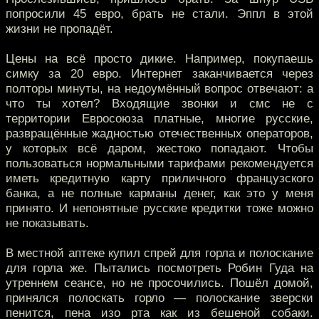
попросили 45 евро, брать не стали. Эппл в этой
жизни не пропадёт.
Цены на всё просто дикие. Например, покупаешь
симку за 20 евро. Интернет заканчивается через
полторы минуты, на недоумённый вопрос отвечают: а
что ты хотел? Входящие звонки и смс не с
территории Евросоюза платные, многие русские,
развращённые жадностью отечественных операторов,
у которых всё даром, жестоко попадают. Чтобы
пользоваться нормальными тарифами рекомендуется
иметь кредитную карту приличного французского
банка, а не полные карманы денег, как это у меня
принято. И непонятные русские кредитки тоже можно
не показывать.
В местной аптеке купил спрей для горла и полоскание
для горла же. Пытались посмотреть Робин Гуда на
утреннем сеансе, но не просочились. Пошёл домой,
принялся полоскать горло — полоскание зверски
пенится, пена изо рта как из бешеной собаки.