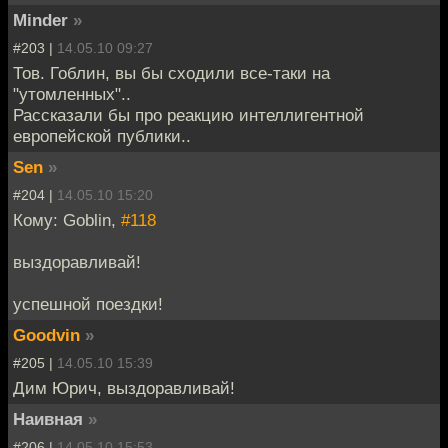
Minder
»
#203 |
14.05.10 09:27
Тов. Гоблин, вы бы сходили все-таки на
"утомленных"..
Рассказали бы про реакцию интеллигентной
европейской публики..
Sen
»
#204 |
14.05.10 15:20
Кому: Goblin,
#118
выздоравливай!
успешной поездки!
Goodvin
»
#205 |
14.05.10 15:39
Дим Юрич, выздоравливай!
Наивная
»
#206 |
14.05.10 15:53