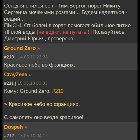
Сегодня снился сон - Тим Бёртон порет Никиту
Сергеича мочёными розгами... Будем надеяться -
вещий...
ПЫСЫ. От болей в горле помогает обильное питие
тёплой воды
[не водки, не путать!!!]
Пользуйтесь,
Дмитрий Юрьич, проверено.
Ground Zero
»
#210 |
14.05.10 23:38
Красивое небо во франциях.
CrayZeee
»
#211 |
15.05.10 00:33
Кому: Ground Zero,
#210
> Красивое небо во франциях.
С самолету оно везде красивое!
Dospeh
»
#212 |
15.05.10 04:12