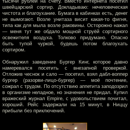
тысячи рублей на счету. Вместо интернета посетил
швейцарский сортир. Докладываю: нечеловеческая
чистота и благоухание. Бумага в кабинках есть, денег
не вымогают. Возле унитаза висит какая-то фигня,
типа как для мыла возле раковины. Осторожно нажал
— меня тут же обдало мощной струёй сортирного
освежителя воздуха. Толково придумано. Опасно
быть тупой чуркой, будешь потом благоухать
сортиром.
Обнаружил заведение Бургер Кинг, которое давно
намеревался посетить с внезапной проверкой.
Отложив чеснок и сало — посетил, взял дабл-воппер
бургер (разорви-лицо-бургер) — моё почтение,
сожрал с трудом. По отсутствию аппетита заподозрил
в организме неладное, но значения не придал. Купил
вражеский журнал Empire, с удовольствием почитал,
хороший. Рейс задержали на 15 минут, в Ниццу
прибыли без приключений.