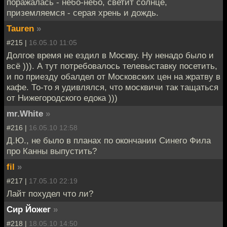
поражалась - небо-небо, светит солнце,
приземляемся - серая хрень и дождь.
Tauren
»
#215 |
16.05.10 11:05
Долгое время не ездил в Москву. Ну ненадо было и
всё ))). А тут потребовалось телевыставку посетить,
и по приезду обалдел от Московских цен на жратву в
кафе. То-то я удивлялся, что москвичи так тащаться
от Нижегородского едока )))
mr.White
»
#216 |
16.05.10 12:58
Д.Ю., не было в планах по окончании Синего Фила
про Канны выпустить?
fil
»
#217 |
17.05.10 22:19
Лайт похудел что ли?
Сир Йожег
»
#218 |
18.05.10 14:50