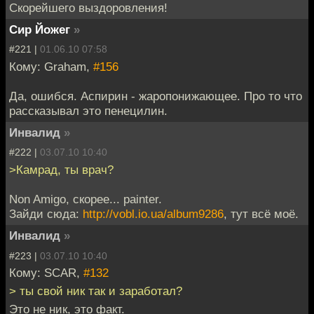
Скорейшего выздоровления!
Сир Йожег
»
#221 |
01.06.10 07:58
Кому: Graham,
#156
Да, ошибся. Аспирин - жаропонижающее. Про то что
рассказывал это пенецилин.
Инвалид
»
#222 |
03.07.10 10:40
>Камрад, ты врач?
Non Amigo, скорее... painter.
Зайди сюда:
http://vobl.io.ua/album9286
, тут всё моё.
Инвалид
»
#223 |
03.07.10 10:40
Кому: SCAR,
#132
> ты свой ник так и заработал?
Это не ник, это факт.