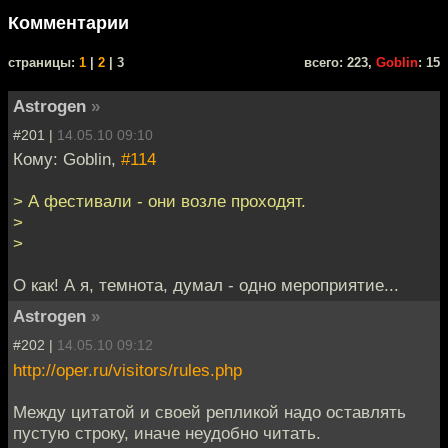
Комментарии
cтраницы:
1
|
2
| 3
всего: 223,
Goblin
: 15
Astrogen
»
#201 |
14.05.10 09:10
Кому: Goblin,
#114
> А фестивали - они возле проходят.
>
>
О как! А я, темнота, думал - одно мероприятие...
Astrogen
»
#202 |
14.05.10 09:12
http://oper.ru/visitors/rules.php
Между цитатой и своей репликой надо оставлять
пустую строку, иначе неудобно читать.