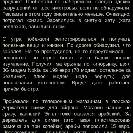
продают. Пробежали по набережной, следов адских
разрушений от шестиметровых волн не обнаружили.
Рекламы в этом году значительно меньше. Очевидно,
потрогал кризис. Заселились в снятую хату (хата
неплохая), забылись сном.
С утра побежали регистрироваться и получать
полезные вещи и книжки. По дороге обнаружил, что
заболел. Не то простудился, не то переутомился —
непонятно, но горло болит, и в башке полное
изумление. Получил матерьялы по кинорынку, взял
3G модем Nokia за 199 евро (70 модем, остальное за
безлимит, плюс модем надо вернуть) для
пользования интернетом. Вроде даже работает,
причём быстро.
Пробежали по телефонным магазинам в поисках
держателя симки для айфона. Магазин нашли не
сразу, каннский Эппл тоже оказался арабский. За
держатель для симки (это такая пластмассовая
рамочка за три копейки) арабы попросили 15 евро.
Прослезившись, пришлось брать. За шнур USB