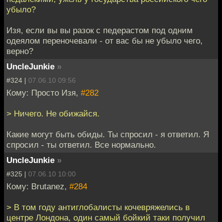
убыло?
Изя, если вы вы разок с педерастом под одним
одеялом переночевали - от вас бы не убыло чего,
верно?
UncleJunkie
»
#324 |
07.06.10 09:56
Кому: Просто Изя,
#282
> Ничего. Не обижайся.
Какие могут быть обиды. Ты спросил - я ответил. Я
спросил - ты ответил. Все нормально.
UncleJunkie
»
#325 |
07.06.10 10:00
Кому: Brutanez,
#284
> В том году антиглобалисты кочевряжелись в
центре Лондона, один самый бойкий таки получил