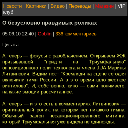
Новости
|
Картинки
|
Видео
|
Переводы
|
Магазин
|
VIP
клуб
О безусловно правдивых роликах
05.06.10 22:40
|
Goblin
|
336 комментариев
Цитата:
А теперь — фокусы с разоблачением. Открываем ЖЖ
призывавшей "придти на Триумфальную"
оппозиционного политтехнолога и члена JUA Марины
Литвинович. Видим пост "Кремляди на сцене сегодня
включили гимн России. А в это время шло жесткое
винтилово". И, собственно, кино — сами понимаете,
на какие эмоции рассчитанное.
А теперь — и это есть в комментариях Литвинович —
оригинальный ролик, на котором нет никакого гимна.
Обычный разгон несанкционированного митинга,
который Триумфальная уже видела не единожды.