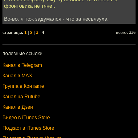
фронтовика не тянет.
Во-во, я тож задумался - что за несвязуха
cтраницы:
1
|
2
|
3
| 4
всего: 336
полезные ссылки
Канал в Telegram
Канал в MAX
Группа в Контакте
Канал на Rutube
Канал в Дзен
Видео в iTunes Store
Подкаст в iTunes Store