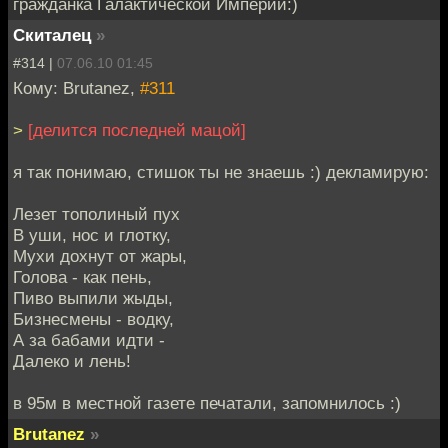
гражданка Галактической Империи:)
Скиталец
»
#314 |
07.06.10 01:45
Кому: Brutanez,
#311
>
[делится последней мацой]
я так понимаю, стишок ты не знаешь :) декламирую:
Лезет тополиный пух
В уши, нос и глотку,
Мухи дохнут от жары,
Голова - как пень,
Пиво выпили жыды,
Бизнесмены - водку,
А за бабами идти -
Далеко и лень!
в 95м в местной газете печатали, запомнилось :)
Brutanez
»