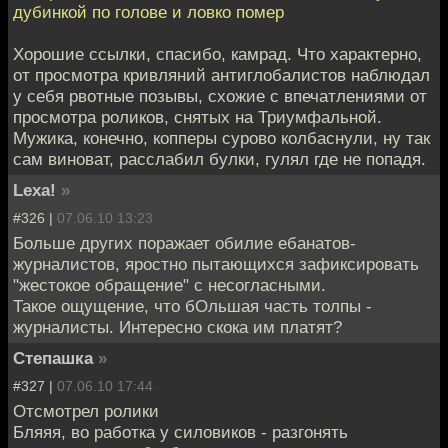
дубинкой по голове и ловко помер
Хорошие ссылки, спасибо, камрад. Что характерно,
от просмотра кривляний антиглобалистов наблюдал
у себя рвотные позывы, схожие с впечатлениями от
просмотра роликов, снятых на Триумфальной.
Мужика, конечно, копперы сурово колбаснули, ну так
сам виноват, расслабил булки, гулял где не попадя.
Lexa!
»
#326 |
07.06.10 13:23
Больше других поражает обилие ебанатов-
журналистов, яростно пытающихся зафиксировать
"жестокое обращение" с несогласными.
Такое ощущение, что бОльшая часть толпы -
журналисты. Интересно скока им платят?
Степашка
»
#327 |
07.06.10 17:44
Отсмотрел ролики
Бляяя, во работка у силовиков - разгонять