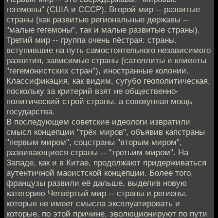
гегемоны" (США и СССР). Второй мир -- развитые
страны (как развитые региональные державы --
"малые гегемоны", так и малые развитые страны).
Третий мир -- группа очень пёстрая: страны,
вступившие на путь самостоятельного независимого
развития, зависимые страны (сателлиты и клиенты
"гегемонистских стран"), иностранные колонии.
Классификация, как видим, сугубо геополитическая,
поскольку за критерий взят не общественно-
политический строй страны, а совокупная мощь
государства.
В последующем советские идеологи извратили
смысл концепции "трёх миров", объявив капстраны
"первым миром", соцстраны "вторым миром",
развивающиеся страны -- "третьим миром". На
Западе, как и в Китае, продолжают придерживаться
аутентичной маоистской концепции. Более того,
французы развили её дальше, выделив новую
категорию Четвёртый мир -- страны и регионы,
которые не имеет смысла эксплуатировать и
которые, по этой причине, эволюционируют по пути