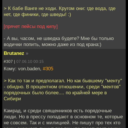
> К бабе Ванге не ходи. Кругом они: где вода, где
нет, где финики, где шведы! :)
[прячет пейсы под кипу]
- А вы, часом, не шведка будете? Мне бы только
водички попить, можно даже из под крана:)
Brutanez
»
#307 |
07.06.10 00:15
Кому: von.baden,
#305
> Как то так и предполагал. Но как бывшему "менту"
- обидно. В процентном отношении, среди "ментов"
порядочных было более.... по крайней мере в
Сибири
Камрад, и среди священников есть порядочные
люди. Но в прессу попадают в основном те, которые
не совсем. Так и с милицией. Не пишут про тех кто