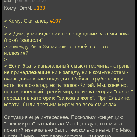
#334 |
08.06.10 13:22
Кому: DmN,
#133
> Кому: Скиталец,
#107
>
> > Дим, у меня до сих пор ощущение, что мы пока
(пока) "зависли"
> > между 2м и 3м миром. с твоей т.з. - это
иллюзия?
>
> Если брать изначальный смысл термина - страны
не принадлежащие ни к западу, ни к коммунистам -
очень даже к нам подходит. Сейчас, грубо говоря,
есть полюс-запад, есть полюс-Китай. Мы, конечно,
не полноценный третий мир, но из категории "полюс"
перешли в категорию "заноза в жопе". При Ельцине,
кстати, были третьим миром во всех смыслах.
Ситуация ещё интереснее. Поскольку концепцию
"трёх миров" разработал Мао Цзэ-дун, то смысл
понятий изначально был... несколько иным. По Мао,
Первый мир -- это сверхдержавы, "мировые