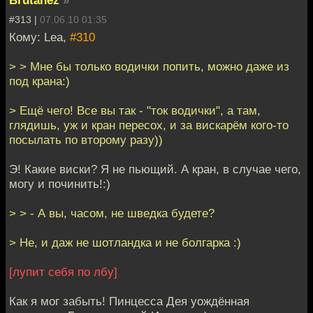
#313 |
07.06.10 01:35
Кому: Lea,
#310
> > Мне бы только водички попить, можно даже из
под крана:)
> Ещё чего! Все вы так - "ток водички", а там,
глядишь, уж и кран пересох, и за вискарём кого-то
посылать по второму разу))
Э! Какие виски? Я не пьющий. А кран, в случае чего,
могу и починить!:)
> > - А вы, часом, не шведка будете?
> Не, и даж не шотландка и не болгарка :)
[лупит себя по лбу]
Как я мог забыть! Пинцесса Дея уождённая