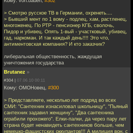
Кому: von.baden,
#302
> Смотрю русское ТВ в Германии, охренеть....
> Бывший мент по 1 вому - подлец, хам, растленец,
многоженец. По РТР - пенсионер КГБ, сволочь,
Пидор и убивец. Опять 1-вый - участковый, убивец,
гад, наркоман. И так каждый день!!!! Это что,
антиментовская компания? И кто заказчик?
либеральная общественность, жаждущая
уничтожения государства
Brutanez
»
#304 |
07.06.10 00:11
Кому: ОМОНовец,
#300
> Представляете, несколько лет подряд во всех
СМИ: "Сантехник изнасиловал школьницу", "Пьяный
сантехник задавил женщину", "Два сантехника
ограбили прохожего". Елки-палки, да через пару лет
страна будет ненавидеть сантехников больше, чем
немецко-фашистских оккупантов!!! А милиция вон, с