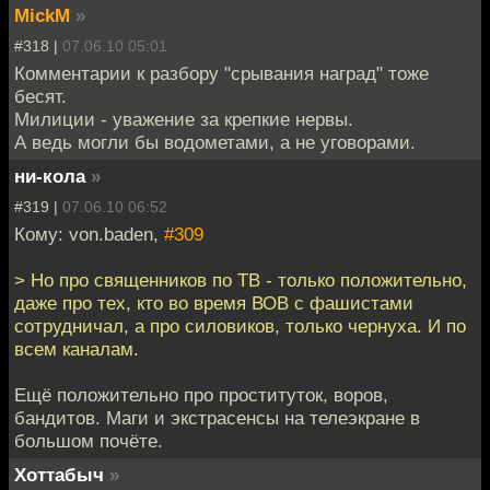
MickM
»
#318 |
07.06.10 05:01
Комментарии к разбору "срывания наград" тоже
бесят.
Милиции - уважение за крепкие нервы.
А ведь могли бы водометами, а не уговорами.
ни-кола
»
#319 |
07.06.10 06:52
Кому: von.baden,
#309
> Но про священников по ТВ - только положительно,
даже про тех, кто во время ВОВ с фашистами
сотрудничал, а про силовиков, только чернуха. И по
всем каналам.
Ещё положительно про проституток, воров,
бандитов. Маги и экстрасенсы на телеэкране в
большом почёте.
Хоттабыч
»