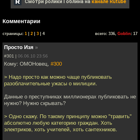
Смотри ролики Гоблина на
канале Rutube
Комментарии
cтраницы:
1
|
2
|
3
| 4
всего: 336,
Goblin
: 17
Просто Изя
»
#301 |
06.06.10 23:56
Кому: ОМОНовец,
#300
> Надо просто как можно чаще публиковать
разоблачительные ужасы о милиции.
Данные о преступниках миллионерах публиковать не
нужно? Нужно скрывать?
> Одно скажу. По такому принципу можно "травить"
абсолютно любую категорию граждан. Хоть
электриков, хоть учителей, хоть сантехников.