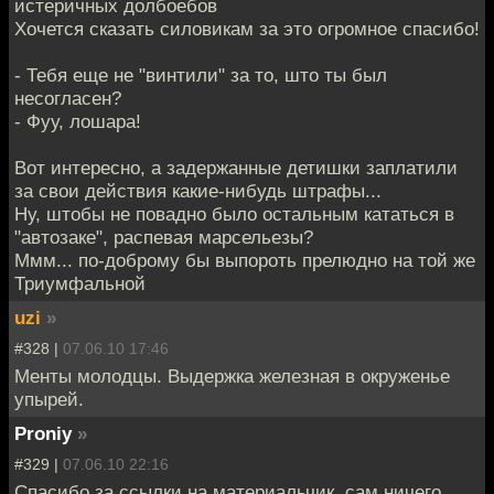
истеричных долбоебов
Хочется сказать силовикам за это огромное спасибо!
- Тебя еще не "винтили" за то, што ты был
несогласен?
- Фуу, лошара!
Вот интересно, а задержанные детишки заплатили
за свои действия какие-нибудь штрафы...
Ну, штобы не повадно было остальным кататься в
"автозаке", распевая марсельезы?
Ммм... по-доброму бы выпороть прелюдно на той же
Триумфальной
uzi
»
#328 |
07.06.10 17:46
Менты молодцы. Выдержка железная в окруженье
упырей.
Proniy
»
#329 |
07.06.10 22:16
Спасибо за ссылки на материальчик, сам ничего