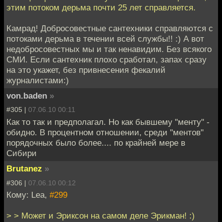
этим потоком дерьма почти 25 лет справляется.
Камрад! Добросовестные сантехники справляются с
потоками дерьма в течении всей службы!! :) А вот
недобросовестных мы и так ненавидим. Без всякого
СМИ. Если сантехник плохо сработал, запах сразу
на это укажет, без привнесения фекалий
журналистами:)
von.baden
»
#305 |
07.06.10 00:11
Как то так и предполагал. Но как бывшему "менту" -
обидно. В процентном отношении, среди "ментов"
порядочных было более.... по крайней мере в
Сибири
Brutanez
»
#306 |
07.06.10 00:12
Кому: Lea,
#299
> > Может и Эриксон на самом деле Эрикман! :)