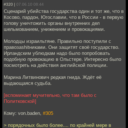
#320 |
07.06.10 08:44
Сценарий убийства государства один и тот же, что в
Косово, пардон, Югославии, что в России - в первую
голову уничтожить органы внутренних дел
шельмованием, унижением и провокациями.
Молодцы израильтяне. Правильно поступили с
правозаshitниками. Они защитят своё государство.
Ирландским ублюдкам надо было попробовать
подобную провокацию в Ольстере. Интересно было
посмотреть на действия английской полиции.
Марина Литвинович редкая гнида. Ждёт её
выдающаяся судьба.
[вспоминает мучительно, что там было с
Политковской]
Кому: von.baden,
#305
> порядочных было более.... по крайней мере в