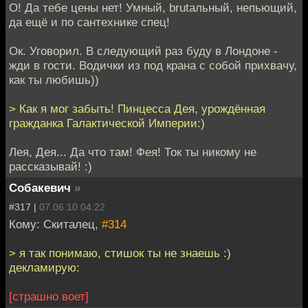
О! Да тебе цены нет! Умный, brutальный, непьющий,
да ещё и по сантехнике спец!
Ок. Уговорил. В следующий раз буду в Лондоне -
жди в гости. Водички из под крана с собой прихвачу,
как ты любишь))
> Как я мог забыть! Пинцесса Дея, урождённая
гражданка Галактической Империи:)
Лея, Дея... Да что там! Фея! Ток ты никому не
рассказывай! :)
Собакевич
»
#317 |
07.06.10 04:22
Кому: Скиталец,
#314
> я так понимаю, стишок ты не знаешь :)
декламирую:
[страшно воет]