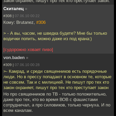
закон охраняет, пишут про тех кто преступает закон.
Скиталец
»
#308 |
07.06.10 00:22
Кому: Brutanez,
#306
> - А вы, часом, не шведка будете? Мне бы только
водички попить, можно даже из под крана:)
[судорожно ховает пиво]
von.baden
»
#309 |
07.06.10 00:28
>- Камрад, и среди священников есть порядочные
люди. Но в прессу попадают в основном те, которые
не совсем. Так и с милицией. Не пишут про тех кто
закон охраняет, пишут про тех кто преступает закон
Но про священников по ТВ - только положительно,
даже про тех, кто во время ВОВ с фашистами
сотрудничал, а про силовиков, только чернуха. И по
всем каналам.