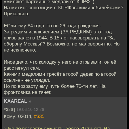
умиляют партийные медали от КПРФ :)
На митинг оппозиции с КПРФовскими юбилейками?
Прикольно.
ЕСли ему 84 года, то он 26 года рождения.
За редким исключением (ЗА РЕДКИМ) этот год
призывался в 1944. В 15 лет насовершать на "За
оборону Москвы"? Возможно, но маловероятно. Но
не исключено.
Иное дело, что колодку у него не отрывали, он её
расстегнул сам.
Какими медалями трясёт второй дедек по второй
ссылке - не углядел.
Но по возрасту ему чуть более 70-ти лет. На
фронтовика не тянет.
KAAREAL
»
#336 |
19.06.10 12:26
Кому: 02014,
#335
> Но по возрасту ему чуть более 70-ти лет. На