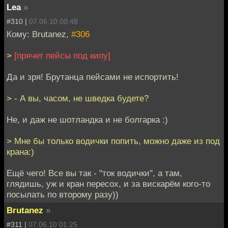
Lea
»
#310 |
07.06.10 00:48
Кому: Brutanez,
#306
>
[прячет пейсы под кипу]
Да и зря! Брутанца пейсами не испортить!
> - А вы, часом, не шведка будете?
Не, и даж не шотландка и не болгарка :)
> Мне бы только водички попить, можно даже из под
крана:)
Ещё чего! Все вы так - "ток водички", а там,
глядишь, уж и кран пересох, и за вискарём кого-то
посылать по второму разу))
Brutanez
»
#311 |
07.06.10 01:25