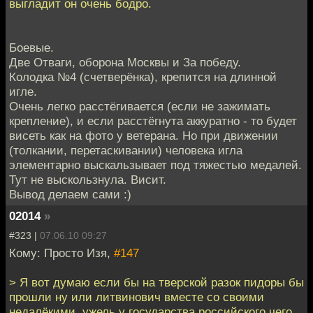
выгладит он очень бодро.
Боевые.
Две Отваги, оборона Москвы и За победу.
Колодка №4 (счетверёнка), крепится на длинной
игле.
Очень легко расстёгивается (если не зажимать
крепление), и если расстёгнута аккуратно - то будет
висеть как на фото у ветерана. Но при движении
(толкании, перетаскивании) человека игла
элементарно выскальзывает под тяжестью медалей.
Тут не выскользнула. Висит.
Вывод делаем сами :)
02014
»
#323 |
07.06.10 09:27
Кому: Просто Изя,
#147
> Я вот думаю если бы на тверской разок пидоры бы
прошли ну или литвинович вместе со своими
недалёкими, ужель у государства российского чего