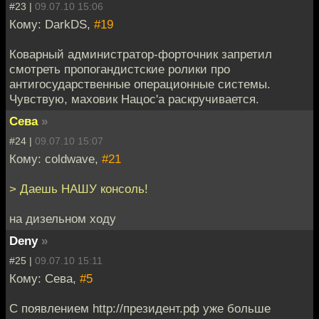
#23 |
09.07.10 15:06
Кому: DarkDS,
#19
Коварный администратор-форточник запретил
смотреть пропогандистские ролики про
антигосударственные операционные системы.
Чувствую, маховик Нацос'a раскручивается.
Сева
»
#24 |
09.07.10 15:07
Кому: coldwave,
#21
> Даешь НАШУ консоль!
на дизельном ходу
Deny
»
#25 |
09.07.10 15:11
Кому: Сева,
#5
С появлением http://президент.рф уже больше