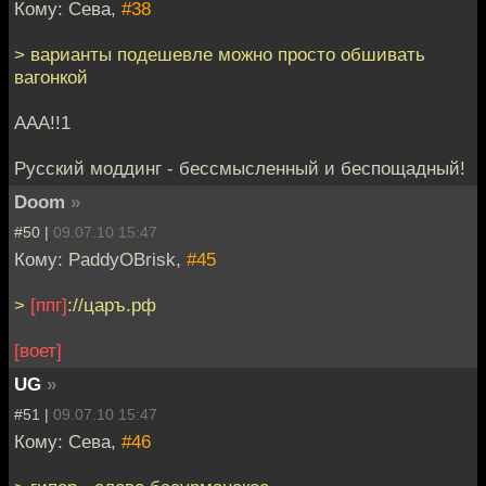
Кому: Сева,
#38
> варианты подешевле можно просто обшивать
вагонкой
ААА!!1
Русский моддинг - бессмысленный и беспощадный!
Doom
»
#50 |
09.07.10 15:47
Кому: PaddyOBrisk,
#45
>
[ппг]
://царъ.рф
[воет]
UG
»
#51 |
09.07.10 15:47
Кому: Сева,
#46