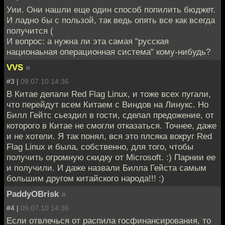
Уии. Они нашли еще один способ попилить бюджет.
И ладно бы с пользой, так ведь опять все как всегда
получится (
И вопрос: а нужна ли эта самая "русская
национаьная операционная система" кому-нибудь?
VVS
»
#3 |
09.07.10 14:36
В Китае делали Red Flag Linux, и тоже всех пугали,
что перейдут всем Китаем с Виндов на Линукс. Но
Билл Гейтс сьездил в гости, сделал предожение, от
которого в Китае не смогли отказаться. Точнее, даже
и не хотели. Я так понял, вся это плсяка вокруг Red
Flag Linux и была, собственно, для того, чтобы
получить огромную скидку от Microsoft. :) Парнии ее
и получили. И даже назвали Билла Гейста самым
большим другом китайского народа!!! :)
PaddyOBrisk
»
#4 |
09.07.10 14:36
Если отвлечься от распила госфинансирования, то