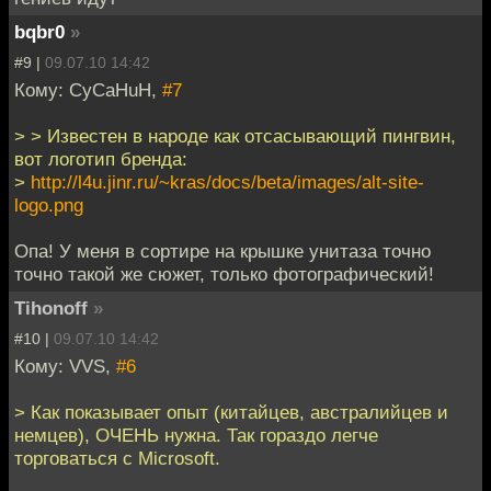
bqbr0
»
#9 |
09.07.10 14:42
Кому: CyCaHuH,
#7
> > Известен в народе как отсасывающий пингвин,
вот логотип бренда:
>
http://l4u.jinr.ru/~kras/docs/beta/images/alt-site-
logo.png
Опа! У меня в сортире на крышке унитаза точно
точно такой же сюжет, только фотографический!
Tihonoff
»
#10 |
09.07.10 14:42
Кому: VVS,
#6
> Как показывает опыт (китайцев, австралийцев и
немцев), ОЧЕНЬ нужна. Так гораздо легче
торговаться с Microsoft.