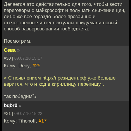
Делается это действительно для того, чтобы вести
переговоры с майкрософт и получать снижение цен,
либо же все гораздо более прозаично и
отечественные интеллектуалы придумали новый
способ разворовывания госбюджета.
Посмотрим.
Сева
»
#30 |
09.07.10 15:17
Кому: Deny,
#25
> С появлением http://президент.рф уже больше
верится, что и код в кириллицу перепишут.
так победимЪ
bqbr0
»
#31 |
09.07.10 15:22
Кому: Tihonoff,
#17