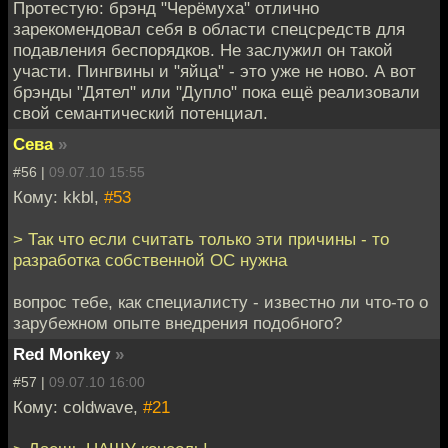
Протестую: брэнд "Черёмуха" отлично
зарекомендовал себя в области спецсредств для
подавления беспорядков. Не заслужил он такой
участи. Пингвины и "яйца" - это уже не ново. А вот
брэнды "Дятел" или "Дупло" пока ещё реализовали
свой семантический потенциал.
Сева
»
#56 |
09.07.10 15:55
Кому: kkbl,
#53
> Так что если считать только эти причины - то
разработка собственной ОС нужна
вопрос тебе, как специалисту - известно ли что-то о
зарубежном опыте внедрения подобного?
Red Monkey
»
#57 |
09.07.10 16:00
Кому: coldwave,
#21