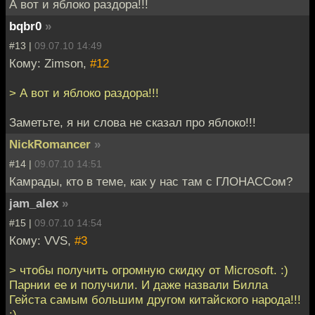
А вот и яблоко раздора!!!
bqbr0
»
#13 |
09.07.10 14:49
Кому: Zimson,
#12
> А вот и яблоко раздора!!!
Заметьте, я ни слова не сказал про яблоко!!!
NickRomancer
»
#14 |
09.07.10 14:51
Камрады, кто в теме, как у нас там с ГЛОНАССом?
jam_alex
»
#15 |
09.07.10 14:54
Кому: VVS,
#3
> чтобы получить огромную скидку от Microsoft. :)
Парнии ее и получили. И даже назвали Билла
Гейста самым большим другом китайского народа!!!
:)