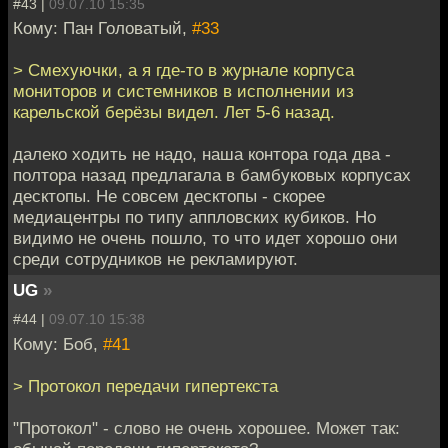
#43 |
09.07.10 15:35
Кому: Пан Головатый,
#33
> Смехуючки, а я где-то в журнале корпуса
мониторов и системников в исполнении из
карельской берёзы видел. Лет 5-6 назад.
далеко ходить не надо, наша контора года два -
полтора назад предлагала в бамбуковых корпусах
десктопы. Не совсем десктопы - скорее
медиацентры по типу аппловских кубиков. Но
видимо не очень пошло, то что идет хорошо они
среди сотрудников не рекламируют.
UG
»
#44 |
09.07.10 15:38
Кому: Боб,
#41
> Протокол передачи гипертекста
"Протокол" - слово не очень хорошее. Может так: