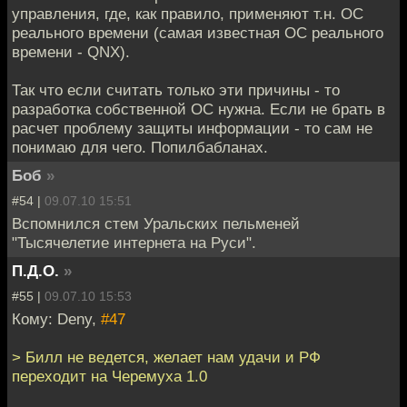
управления, где, как правило, применяют т.н. ОС
реального времени (самая известная ОС реального
времени - QNX).
Так что если считать только эти причины - то
разработка собственной ОС нужна. Если не брать в
расчет проблему защиты информации - то сам не
понимаю для чего. Попилбабланах.
Боб
»
#54 |
09.07.10 15:51
Вспомнился стем Уральских пельменей
"Тысячелетие интернета на Руси".
П.Д.О.
»
#55 |
09.07.10 15:53
Кому: Deny,
#47
> Билл не ведется, желает нам удачи и РФ
переходит на Черемуха 1.0