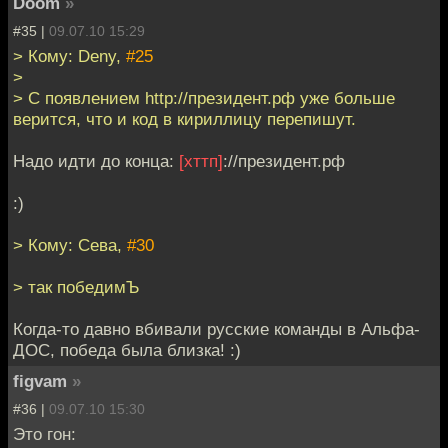
Doom
»
#35 |
09.07.10 15:29
> Кому: Deny,
#25
>
> С появлением http://президент.рф уже больше
верится, что и код в кириллицу перепишут.
Надо идти до конца:
[хттп]
://президент.рф
:)
> Кому: Сева,
#30
> так победимЪ
Когда-то давно вбивали русские команды в Альфа-
ДОС, победа была близка! :)
figvam
»
#36 |
09.07.10 15:30
Это гон: