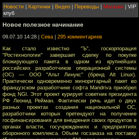
Новости
|
Картинки
|
Видео
|
Переводы
|
Магазин
|
VIP
клуб
Новое полезное начинание
09.07.10 14:28
|
Сева
|
295 комментариев
Как стало известно "Ъ", госкорпорация
"Ростехнологии" завершает сделку по покупке
блокирующего пакета в одном из крупнейших
российских разработчиков операционной системы
(ОС) — ООО "Альт Линукс" (бренд Alt Linux).
Практически одновременно миноритарный пакет во
французском разработчике софта Mandriva приобрел
фонд NGI. Этот проект курирует советник президента
РФ Леонид Рейман. Фактически речь идет о двух
разных проектах создания национальной ОС,
разработчики которых претендуют на получение
госфинансирования для внедрения своих продуктов в
органах власти, госучреждениях и предприятиях
оборонного комплекса. Объем госзаказа на поставку