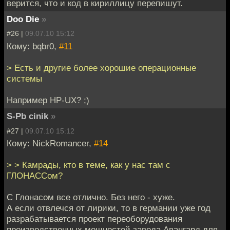
верится, что и код в кириллицу перепишут.
Doo Die
»
#26 |
09.07.10 15:12
Кому: bqbr0,
#11
> Есть и другие более хорошие операционные
системы
Например HP-UX? ;)
S-Pb cinik
»
#27 |
09.07.10 15:12
Кому: NickRomancer,
#14
> > Камрады, кто в теме, как у нас там с
ГЛОНАССом?
С Глонасом все отлично. Без него - хуже.
А если отвлечся от лирики, то в германии уже год
разрабатывается проект переоборудования
производственных мощностей завода Авангард для