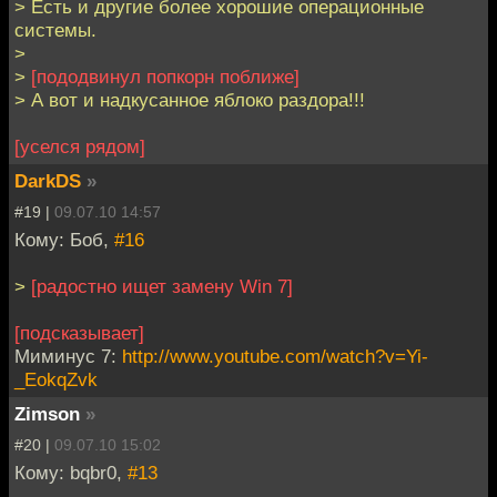
> Есть и другие более хорошие операционные
системы.
>
>
[пододвинул попкорн поближе]
> А вот и надкусанное яблоко раздора!!!
[уселся рядом]
DarkDS
»
#19 |
09.07.10 14:57
Кому: Боб,
#16
>
[радостно ищет замену Win 7]
[подсказывает]
Миминус 7:
http://www.youtube.com/watch?v=Yi-
_EokqZvk
Zimson
»
#20 |
09.07.10 15:02
Кому: bqbr0,
#13