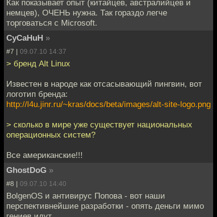
Как показывает опыт (китайцев, австралийцев и
немцев), ОЧЕНЬ нужна. Так гораздо легче
торговаться с Microsoft.
CyCaHuH
»
#7 |
09.07.10 14:37
> бренд Alt Linux
Известен в народе как отсасывающий пингвин, вот
логотип бренда:
http://l4u.jinr.ru/~kras/docs/beta/images/alt-site-logo.png
> сколько в мире уже существует национальных
операционных систем?
Все американские!!!
GhostDoG
»
#8 |
09.07.10 14:40
BolgenOS и антивирус Попова - вот наши
перспективнейшие разработки - опять деньги мимо
гениев идут