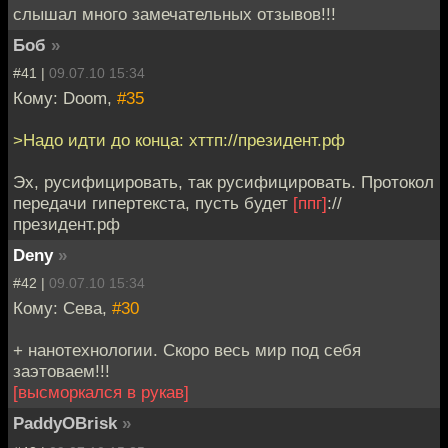
слышал много замечательных отзывов!!!
Боб
»
#41 |
09.07.10 15:34
Кому: Doom,
#35
>Надо идти до конца: хттп://президент.рф
Эх, русифицировать, так русифицировать. Протокол
передачи гипертекста, пусть будет
[ппг]
://
президент.рф
Deny
»
#42 |
09.07.10 15:34
Кому: Сева,
#30
+ нанотехнологии. Скоро весь мир под себя
заэтоваем!!!
[высморкался в рукав]
PaddyOBrisk
»