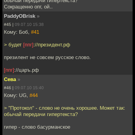
обычай передачи гипертекста?
Сокращенно опг, ой..
PaddyOBrisk
»
#45 |
09.07.10 15:38
Кому: Боб,
#41
> будет
[ппг]
://президент.рф
презилент не совсем русское слово.
[ппг]
://царъ.рф
Сева
»
#46 |
09.07.10 15:40
Кому: UG,
#44
> "Протокол" - слово не очень хорошее. Может так:
обычай передачи гипертекста?
гипер - слово басурманское