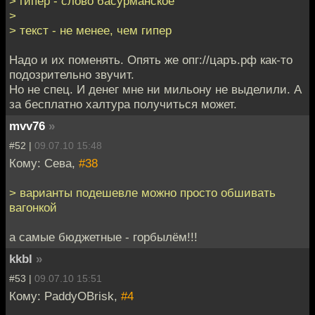
> гипер - слово басурманское
>
> текст - не менее, чем гипер
Надо и их поменять. Опять же опг://царъ.рф как-то
подозрительно звучит.
Но не спец. И денег мне ни мильону не выделили. А
за бесплатно халтура получиться может.
mvv76
»
#52 |
09.07.10 15:48
Кому: Сева,
#38
> варианты подешевле можно просто обшивать
вагонкой
а самые бюджетные - горбылём!!!
kkbl
»
#53 |
09.07.10 15:51
Кому: PaddyOBrisk,
#4