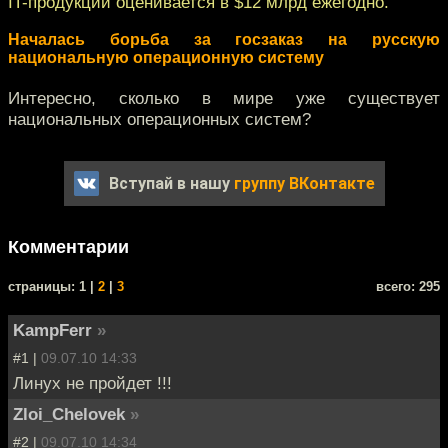
IT-продукции оценивается в $12 млрд ежегодно.
Началась борьба за госзаказ на русскую
национальную операционную систему
Интересно, сколько в мире уже существует
национальных операционных систем?
Вступай в нашу
группу ВКонтакте
Комментарии
cтраницы: 1 |
2
|
3
всего: 295
KampFerr
»
#1 |
09.07.10 14:33
Линух не пройдет !!!
Zloi_Chelovek
»
#2 |
09.07.10 14:34