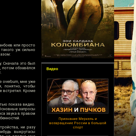
анбоев или просто
 такого уж сильно
разом:
. Сначала это был
, потом обзавёлся
Видео
.
 overburn, мне уже
, понятно, чтобы
е встретил. Кроме
тью показа видео.
. Основные запросы
са звука в правом
бенностей.
Признание Меркель и
возвращение России в большой
тройства, ни разу
спорт
нибудь выкрутасы