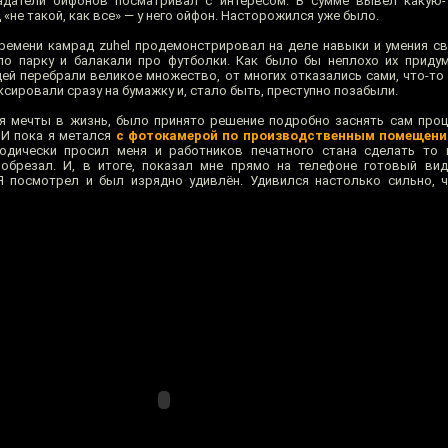
адателй ойфонов посматривал с интересом. В сумме вывел какую-
«не такой, как все» — у него ойфон. Насторожился уже было.
ремени камрад zuhel продемонстрировал на деле навыки и умения св
о парку и балакали про футболки. Как было бы неплохо их придум
ей перебрали великое множество, от многих отказались сами, что-то
сировали сразу на бумажку и, стало быть, преступно позабыли.
я мечты в жизнь, было принято решение подробно заснять сам про
 И пока я метался
с фотокамерой по производственным помещен
дически просил меня и работников печатного стана сделать то и
 обрезал. И, в итоге, показал мне прямо на телефоне готовый ви
Я посмотрел и был изрядно удивлён. Удивился настолько сильно, 