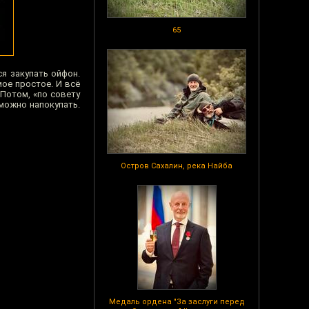
65
ся закупать ойфон.
мое простое. И всё
Потом, «по совету
 можно напокупать.
Остров Сахалин, река Найба
Медаль ордена "За заслуги перед