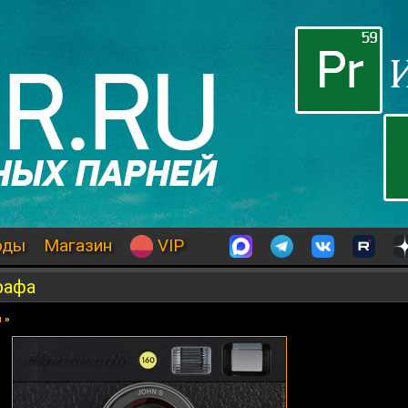
оды
Магазин
VIP
рафа
я
»