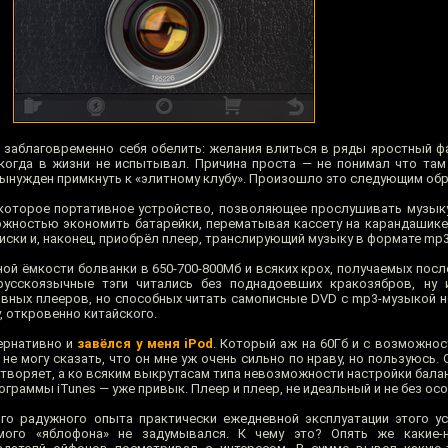
заблаговременно себя обелить: желания влиться в ряды яростный ф
когда в жизни не испытывал. Причина проста — не понимал что там
вынужден примкнуть к «элитному клубу». Произошло это следующим об
некоторое портативное устройство, позволяющее прослушивать музыку
жностью экономить батарейки, перематывая кассету на карандашике
иски и, наконец, приобрёл плеер, транслирующий музыку в формате mp3
ой ёмкости болванки в 650-700-800Мб и всяких крох, получаемых после
русскоязычные тэги читались без поднадоевших кракозябров, ну и
ивных плееров, но способных читать самописные DVD с mp3-музыкой н
у, откровенно китайского.
тернативно и
завёлся у меня iPod
. Который аж на 60Гб и с возможнос
не могу сказать, что он мне уж очень сильно по нраву, но пользуюсь
творяет, а ко всяким выкрутасам типа невозможности настройки балан
граммы iTunes — уже привык. Плеер и плеер, не идеальный и не без осо
го радужного опыта практически ежедневной эксплуатации этого ус
мого «яблофона» не задумывался. К чему это? Опять же какие-