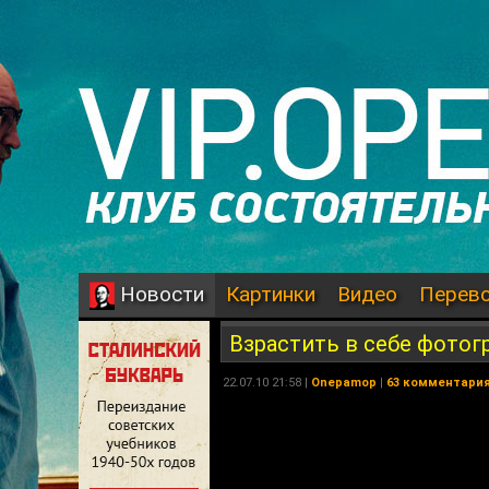
Картинки
Видео
Перев
Новости
Взрастить в себе фотог
22.07.10 21:58 |
Onepamop
|
63 комментари