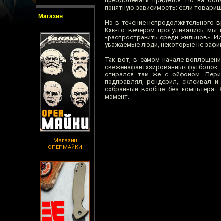
преодолевать придётся. Но на обл
понятную зависимость: если товарищ 
Магазин
Но в течение непродолжительного в
Как-то вечером прогуливались мы п
«распространить среди жильцов». Ид
уважаемые люди, некоторые не зафик
Так вот, в самом начале воплощени
свеженафантазированных футболок.
отирался там же с ойфоном. Перио
подправлял, рендерил, склеивал и
собранный вообще без компьтера. 
момент.
Магазин
ОПЕРМАЙКИ