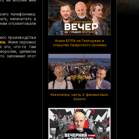
то не вполне мне
оего телефончика.
ать, напечатать и
 нам отсоветовали
цесс производства
Атака БПЛА на Геленджик и
иям
, Женя скромно
открытие Ормузского пролива
 это, что-то там
деоролик, целиком
что запомнил этот
Клеопатра, часть 2: финансовое
болото