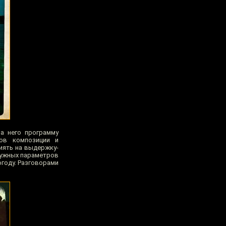
а него программу
ков композиции и
иять на выдержку-
нужных параметров
огоду. Разговорами