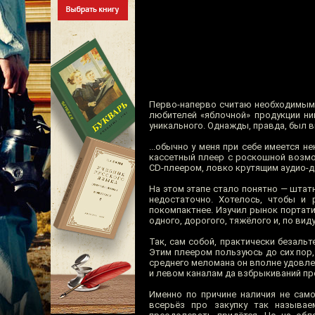
Перво-наперво считаю необходимым 
любителей «яблочной» продукции ни
уникального. Однажды, правда, был 
...обычно у меня при себе имеется 
кассетный плеер с роскошной возмо
CD-плеером, ловко крутящим аудио-д
На этом этапе стало понятно — штатн
недостаточно. Хотелось, чтобы и 
покомпактнее. Изучил рынок портат
одного, дорогого, тяжёлого и, по вид
Так, сам собой, практически безаль
Этим плеером пользуюсь до сих пор, 
среднего меломана он вполне удовле
и левом каналам да взбрыкиваний про
Именно по причине наличия не само
всерьёз про закупку так называе