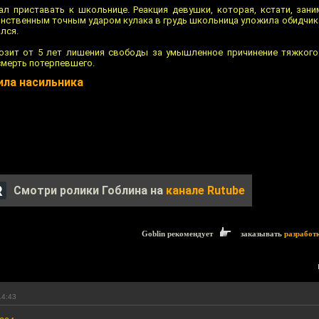
ал приставать к школьнице. Реакция девушки, которая, кстати, зани
инственным точным ударом кулака в грудь школьница уложила обидчик
лся.
розит от 5 лет лишения свободы за умышленное причинение тяжког
мерть потерпевшего.
ила насильника
Смотри ролики Гоблина на
канале Rutube
Goblin рекомендует
заказывать
разработ
14:43