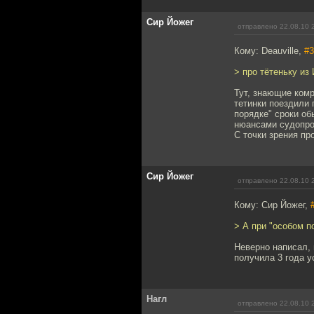
Сир Йожег
отправлено 22.08.10 
Кому: Deauville,
#3
> про тётеньку из
Тут, знающие комр
тетинки поездили 
порядке" сроки об
нюансами судопрои
С точки зрения пр
Сир Йожег
отправлено 22.08.10 
Кому: Сир Йожег,
> А при "особом п
Неверно написал, 
получила 3 года у
Нагл
отправлено 22.08.10 