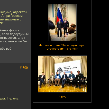
 Видимо, адвокаты
. А при "особом
 не знакомые с
ок".
щённая форма
ь, если подсудимый
тягивается, а тут
мягче, чем если бы
Медаль ордена "За заслуги перед
 ибо всё
Отечеством" II степени
# 309
РВИО
ла. Т.е. она