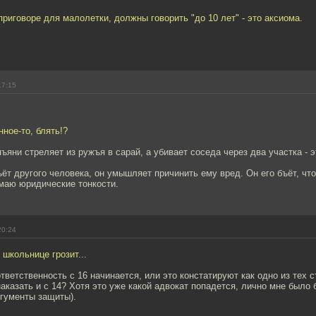
 приговоре для малолетки, должны говорить "до 10 лет" - это аксиома.
17:15
ное-то, блять!?
пъяни стреляет из ружъя в сарай, а убивает соседа через два участка -
ъёт другого человека, он умышляет причинить ему вред. Он его бъёт, чт
имаю юридические тонкости.
20:24
 школьнице грозит...
тветственность с 16 начинается, или это констатируют как одно из тех 
наказать и с 14? Хотя это уже какой адвокат попадется, лично мне было 
ргументы защиты).