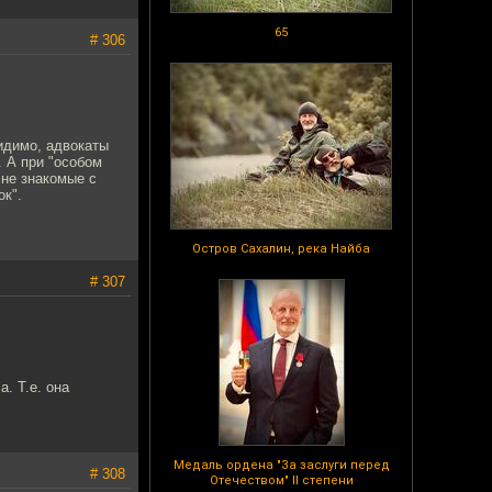
65
# 306
идимо, адвокаты
. А при "особом
 не знакомые с
ок".
Остров Сахалин, река Найба
# 307
. Т.е. она
Медаль ордена "За заслуги перед
# 308
Отечеством" II степени