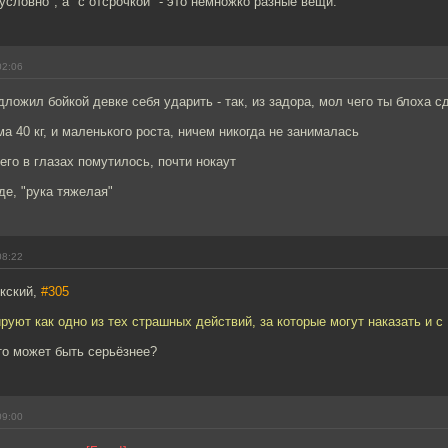
условно", а "с отсрочкой" - это немножко разные вещи.
02:06
ложил бойкой девке себя ударить - так, из задора, мол чего ты блоха 
а 40 кг, и маленького роста, ничем никогда не занималась
него в глазах помутилось, почти нокаут
де, "рука тяжелая"
08:22
кский,
#305
ируют как одно из тех страшных действий, за которые могут наказать и с
что может быть серьёзнее?
09:00