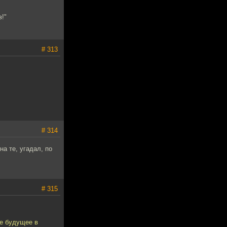
!"
# 313
# 314
а те, угадал, по
# 315
ее будущее в