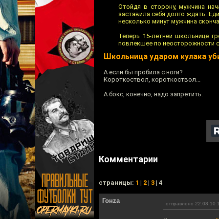
Отойдя в сторону, мужчина нач
заставила себя долго ждать. Ед
несколько минут мужчина сконча
Теперь 15-летней школьнице г
повлекшее по неосторожности с
Школьница ударом кулака уб
А если бы пробила с ноги?
Короткоствол, короткоствол...
А бокс, конечно, надо запретить.
Комментарии
cтраницы:
1
|
2
|
3
| 4
Гонzа
отправлено 22.08.10 