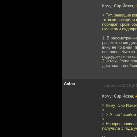
Кому: Сир Йожег,
> Тут, знающие ко
тетинки поездили 
порядке" сроки об
нюансами судопрои
1. В рассмотрении
рассмотрения дел
вину не признал, 
всё очень быстро 
подсудимый не со
2. Чтобы "тупо по
досканально объя
Anber
отправлено 22.08.10 
Кому: Сир Йожег,
> Кому: Сир Йоже
>
> > А при "особом
>
> Неверно написал
получила 3 года у