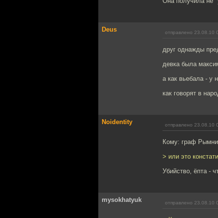
Она получила не "
Deus
отправлено 23.08.10 
друг однажды пред
девка была максим
а как вьебала - у 
как говорят в наро
Noidentity
отправлено 23.08.10 
Кому: граф Рымни
> или это констат
Убийство, ёпта - 
mysokhatyuk
отправлено 23.08.10 