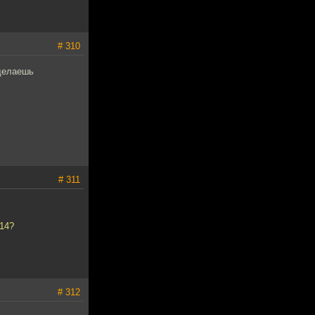
# 310
сделаешь
# 311
 14?
# 312