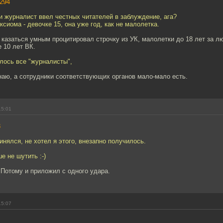
294
 журналист ввел честных читателей в заблуждение, ага?
ксиома - девочке 15, она уже год, как не малолетка.
казаться умным процитировал строчку из УК, малолетки до 18 лет за 
 10 лет ВК.
алось все "журналисты",
наю, а сотрудники соответствующих органов мало-мало есть.
15:01
3
инялся, не хотел я этого, внезапно получилось.
е не шутить :-)
. Потому и приложил с одного удара.
15:07