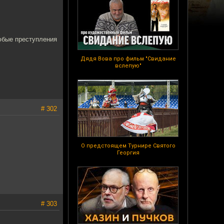
любые преступления
Дядя Вова про фильм "Свидание
вслепую"
# 302
О предстоящем Турнире Святого
Георгия
# 303