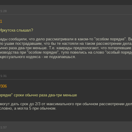
21:28
1
 Иркутска слышал?
ады сообщили, что дело рассматривали в каком-то "особом порядке". В
по ушам пострадавшим, что бы те настояли на таком рассмотрении дела
ычно раза два-три меньше. Т.е. камрады предпологают, что потерпевшие
зводства при "особом порядке", тупо повелись на слово "особый поряд
оцессуального кодекса - не подкапаешься.
21:31
#306
орядке" сроки обычно раза два-три меньше
могут дать срок до 2/3 от максимального при обычном рассмотрении дела
словно, а могла 5 при обычном.
21:57