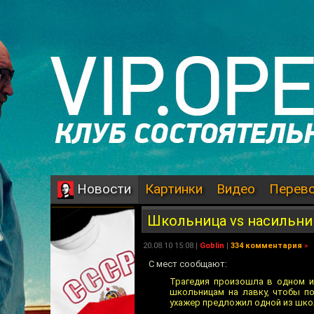
Картинки
Видео
Перев
Новости
Школьница vs насильни
20.08.10 15:08 |
Goblin
|
334 комментария
»
С мест сообщают:
Трагедия произошла в одном и
школьницам на лавку, чтобы п
ухажер предложил одной из школь