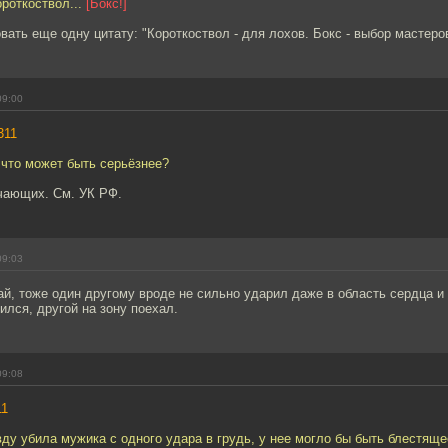
ороткоствол...
[Бокс!]
ать еще одну цитату: "Короткоствол - для лохов. Бокс - выбор мастеров
09:00
311
- что может быть серьёзнее?
гчающих. См. УК РФ.
09:03
й, тоже один другому вроде не сильно ударил даже в область сердца и н
ился, другой на зону поехал.
09:08
11
вду убила мужика с одного удара в грудь, у нее могло бы быть блестящ