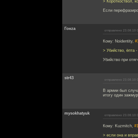
> Короткоствол, к
Если перефразиров
Гонzа
отправлено 23.08.10 
Кому: Noidentity,
#
> Убийство, ёпта 
Убийство при отя
str43
отправлено 23.08.10 
В армии был случа
итогу один зажмур
mysokhatyuk
отправлено 23.08.10 
Кому: Kuzmitch,
#
> если она и впра