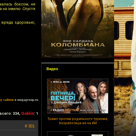
малась боксом, не
а на землю. Спустя
о вреда здоровью,
Видео
ку сайтов
в megagroup.ru
всего: 334,
Goblin
: 1
Трамп против родильного туризма,
безработица из-за ИИ
# 301