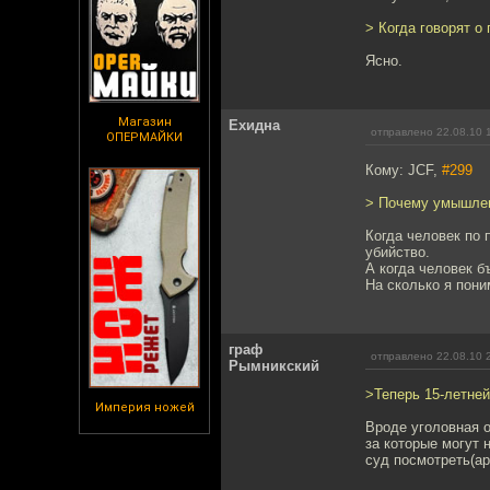
> Когда говорят о
Ясно.
Магазин
Ехидна
отправлено 22.08.10 
ОПЕРМАЙКИ
Кому: JCF,
#299
> Почему умышлен
Когда человек по 
убийство.
А когда человек б
На сколько я пон
граф
отправлено 22.08.10 
Рымникский
>Теперь 15-летней
Империя ножей
Вроде уголовная о
за которые могут 
суд посмотреть(а