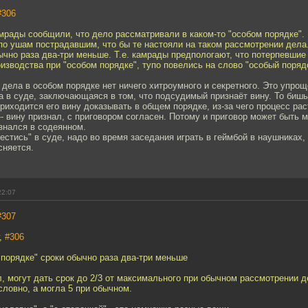
#306
мрады сообщили, что дело рассматривали в каком-то "особом порядке".
по ушам пострадавшим, что бы те настояли на таком рассмотрении дела
ычно раза два-три меньше. Т.е. камрады предпологают, что потерпевшие
зводства при "особом порядке", тупо повелись на слово "особый поряд
 дела в особом порядке нет ничего хитроумного и секретного. Это упро
а в суде, заключающаяся в том, что подсудимый признаёт вину. То биш
приходится его вину доказывать в общем порядке, из-за чего процесс рас
-- вину признал, с приговором согласен. Потому и приговор может быть 
знался в содеянном.
вестись" в суде, надо во время заседания играть в геймбой в наушниках,
сняется.
22:07
#307
г,
#306
 порядке" сроки обычно раза два-три меньше
, могут дать срок до 2/3 от максимального при обычном рассмотрении де
словно, а могла 5 при обычном.