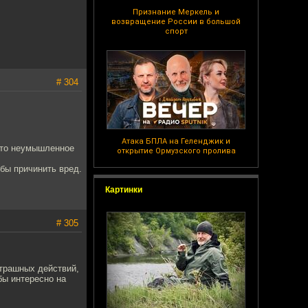
Признание Меркель и
возвращение России в большой
спорт
# 304
Атака БПЛА на Геленджик и
 это неумышленное
открытие Ормузского пролива
обы причинить вред.
Картинки
# 305
страшных действий,
бы интересно на