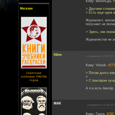
Кому: матильда,
#
Магазин
> Другими словами
> Есть еще одна а
Журналист, желая 
получают не более
> Здесь, как оказ
Журналистов не з
litios
отправлено 22.08.10 
Кому: Vitosik,
#27
> Потом долго изв
Советские
>
учебники 1940-50х
годов
> С боксёром лучш
А я и есть боксёр
MAK
отправлено 22.08.10 
Кому: Гонzа,
#290