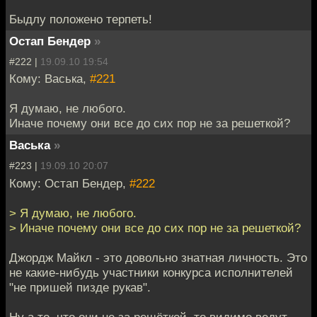
Быдлу положено терпеть!
Остап Бендер
»
#222 |
19.09.10 19:54
Кому: Васька,
#221
Я думаю, не любого.
Иначе почему они все до сих пор не за решеткой?
Васька
»
#223 |
19.09.10 20:07
Кому: Остап Бендер,
#222
> Я думаю, не любого.
> Иначе почему они все до сих пор не за решеткой?
Джордж Майкл - это довольно знатная личность. Это
не какие-нибудь участники конкурса исполнителей
"не пришей пизде рукав".
Ну а то, что они не за решёткой, то видимо ведут