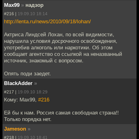
Max99
»
надзор
#216 |
19.09.10 18:14
http://lenta.ru/news/2010/09/18/lohan/
Актриса Линдсей Лохан, по всей видимости,
нарушила условия досрочного освобождения,
употребив алкоголь или наркотики. Об этом
сообщает агентство со ссылкой на неназванный
источник, знакомый с вопросом.
Опять поди заедет.
BlackAdder
»
#217 |
19.09.10 18:29
Кому: Max99,
#216
Ей бы к нам. Россия самая свободная страна!!
Только порядка нет.
Jameson
»
#218 |
19.09.10 18:41