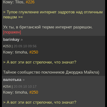
Кому: Tilos,
#226
> Тупое глумление интернет задротов над отличным
певцом ><
Ух ты, в британской тюрме интернет разрешон.
[поражен]
barinkay
»
#253 |
20.09.10 09:56
Кому: timoha,
#250
> А вот эти вот стрелочки, что значат?
Тайное сообщество поклонников Джорджа Майкла)
валотька
»
#254 |
20.09.10 10:17
Кому: timoha,
#250
> А вот эти вот стрелочки, что значат?