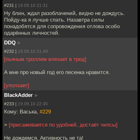
#231 |
19.09.10 21:31
Ну блин, ждал разоблачений, видно не дождусь.
Пойду-ка я лучше спать. Назавтра силы
понадобятся для сопровождения отлова особо
одарённых личностей.
DDQ
»
#232 |
19.09.10 21:49
[пьяным троллем влезает в тред]
А мне про новый год его песенка нравится.
[уползает]
BlackAdder
»
#233 |
19.09.10 22:45
Кому: Васька,
#229
>
[присаживается по удобней, достаёт чипсы]
Не дождемся. Активность не та!