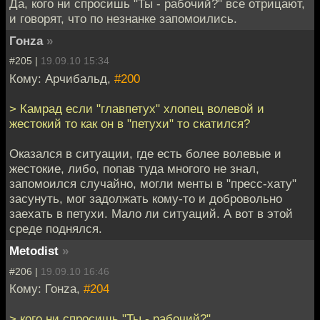
Да, кого ни спросишь "Ты - рабочий?" все отрицают,
и говорят, что по незнанке запомоились.
Гонzа
»
#205 |
19.09.10 15:34
Кому: Арчибальд,
#200
> Камрад если "главпетух" хлопец волевой и
жестокий то как он в "петухи" то скатился?
Оказался в ситуации, где есть более волевые и
жестокие, либо, попав туда многого не знал,
запомоился случайно, могли менты в "пресс-хату"
засунуть, мог задолжать кому-то и добровольно
заехать в петухи. Мало ли ситуаций. А вот в этой
среде поднялся.
Metodist
»
#206 |
19.09.10 16:46
Кому: Гонzа,
#204
> кого ни спросишь "Ты - рабочий?"