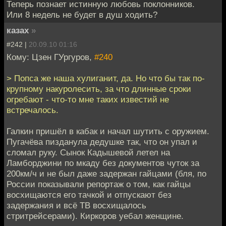
Теперь познает истинную любовь поклонников.
Или 8 недель не будет в душ ходить?
казах
»
#242 |
20.09.10 01:16
Кому: Цзен ГУргуров,
#240
> Попса же наша хулиганит, да. Но что бы так по-
крупному накуролесить, за что длинные сроки
огребают - что-то мне таких известий не
встречалось.
Галкин пришёл в кабак и начал шутить с оружием.
Пугачёва пизданула дедушке так, что он упал и
сломал руку. Сынок Кадышевой летел на
Ламборджини по мкаду без документов чуток за
200км/ч и не был даже задержан гайцами (бля, по
России показывали репортаж о том, как гайцы
восхищаются его тачкой и отпускают без
задержания и всё ТВ восхищалось
стритрейсерами). Киркоров уебал женщине.