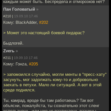
каждым может быть. Беспредела и отморозков нет?
Пан Головатый
»
#210 |
19.09.10 17:46
Кому: BlackAdder,
#202
> Может это настоящий боевой пидарас?
Быдлогей.
Zverь
»
#211 |
19.09.10 17:46
Кому: Гонzа,
#205
> запомоился случайно, могли менты в "пресс-хату"
засунуть, мог задолжать кому-то и добровольно
заехать в петухи. Мало ли ситуаций. А вот в этой
среде поднялся.
Ты, камрад, вроде бы там работаешь? Так вот
объясни, пожалуйста, ты сознательно этот сленг
используешь, или уже не различаешь разницы