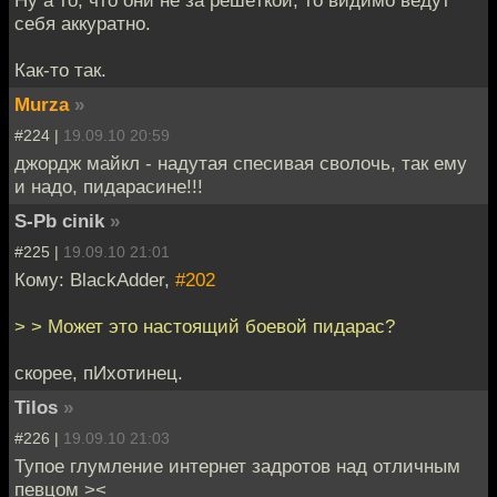
себя аккуратно.
Как-то так.
Murza
»
#224 |
19.09.10 20:59
джордж майкл - надутая спесивая сволочь, так ему
и надо, пидарасине!!!
S-Pb cinik
»
#225 |
19.09.10 21:01
Кому: BlackAdder,
#202
> > Может это настоящий боевой пидарас?
скорее, пИхотинец.
Tilos
»
#226 |
19.09.10 21:03
Тупое глумление интернет задротов над отличным
певцом ><