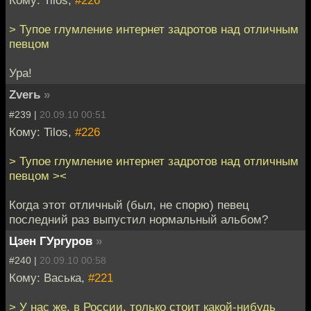
Кому: Tilos,
#226
> Тупое глумление интернет задротов над отличным
певцом
Ура!
Zverь
»
#239 |
20.09.10 00:51
Кому: Tilos,
#226
> Тупое глумление интернет задротов над отличным
певцом ><
Когда этот отличный (был, не спорю) певец
последний раз выпустил нормальный альбом?
Цзен ГУргуров
»
#240 |
20.09.10 00:58
Кому: Васька,
#221
> У нас же, в России, только стоит какой-нибудь