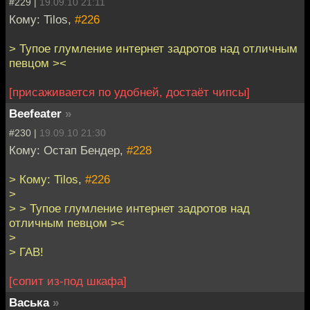
#229 |
19.09.10 21:11
Кому: Tilos,
#226
> Тупое глумление интернет задротов над отличным
певцом ><
[присаживается по удобней, достаёт чипсы]
Beefeater
»
#230 |
19.09.10 21:30
Кому: Остап Бендер,
#228
> Кому: Tilos,
#226
>
> > Тупое глумление интернет задротов над
отличным певцом ><
>
> ГАВ!
[сопит из-под шкафа]
Васька
»