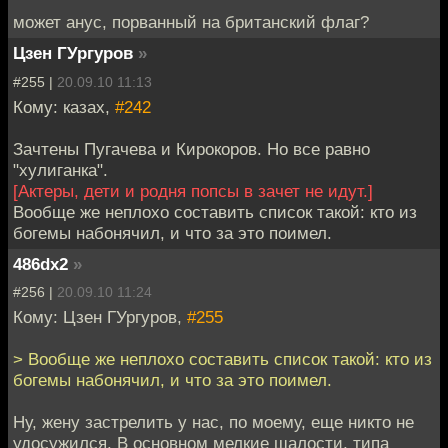
может анус, порванный на британский флаг?
Цзен ГУргуров
»
#255 |
20.09.10 11:13
Кому: казах,
#242
Зачтены Пугачева и Кирокоров. Но все равно
"хулиганка".
[Актеры, дети и родня попсы в зачет не идут.]
Вообще же неплохо составить список такой: кто из
богемы набонячил, и что за это поимел.
486dx2
»
#256 |
20.09.10 11:24
Кому: Цзен ГУргуров,
#255
> Вообще же неплохо составить список такой: кто из
богемы набонячил, и что за это поимел.
Ну, жену застрелить у нас, по моему, еще никто не
удосужился. В основном мелкие шалости, типа