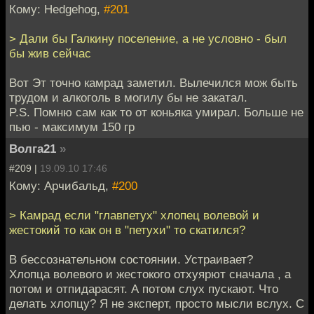
Кому: Hedgehog,
#201
> Дали бы Галкину поселение, а не условно - был
бы жив сейчас
Вот Эт точно камрад заметил. Вылечился мож быть
трудом и алкоголь в могилу бы не закатал.
P.S. Помню сам как то от коньяка умирал. Больше не
пью - максимум 150 гр
Волга21
»
#209 |
19.09.10 17:46
Кому: Арчибальд,
#200
> Камрад если "главпетух" хлопец волевой и
жестокий то как он в "петухи" то скатился?
В бессознательном состоянии. Устраивает?
Хлопца волевого и жестокого отхуярют сначала , а
потом и отпидарасят. А потом слух пускают. Что
делать хлопцу? Я не эксперт, просто мысли вслух. С