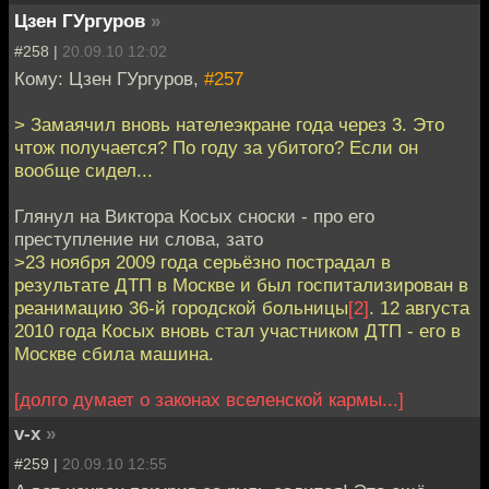
Цзен ГУргуров
»
#258 |
20.09.10 12:02
Кому: Цзен ГУргуров,
#257
> Замаячил вновь нателеэкране года через 3. Это
чтож получается? По году за убитого? Если он
вообще сидел...
Глянул на Виктора Косых сноски - про его
преступление ни слова, зато
>23 ноября 2009 года серьёзно пострадал в
результате ДТП в Москве и был госпитализирован в
реанимацию 36-й городской больницы
[2]
. 12 августа
2010 года Косых вновь стал участником ДТП - его в
Москве сбила машина.
[долго думает о законах вселенской кармы...]
v-x
»
#259 |
20.09.10 12:55