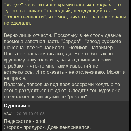
"звезде" засветиться в криминальных сводках - то
тут же возникает "праведный, негодующий глас"
"общественности", что мол, ничего страшного он/она
не сделали.
Верно лишь отчасти. Поскольку в не столь давние
времена изветная часть "бардов" - "звезд русского
шансона" все же чалилась. Новиков, например.
Попса же наша хулиганит, да. Но что бы так по-
крупному накуролесить, за что длинные сроки
огребают - что-то мне таких известий не
встречалось. И то сказать - не отслеживаю. Может и
не прав я.
Полагаю, попсовые под продюссерами ходят. а те
особо разгуляться не дают. Следят чтоб курочек с
позлолоченными яцами не "резали".
Суровый
»
#241 |
20.09.10 01:08
Педерастия - зло!
Жорик - придурок. Довыпендривался.