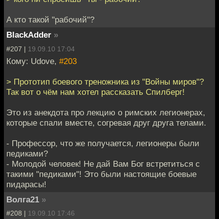
А кто такой "рабочий"?
BlackAdder
»
#207 |
19.09.10 17:04
Кому: Udove,
#203
> Прототип боевого треножника из "Войны миров"?
Так вот о чём нам хотел рассказать Спилберг!
Это из анекдота про лекцию о римских легионерах,
которые спали вместе, согревая друг друга телами.
- Профессор, что же получается, легионеры были
педиками?
- Молодой человек! Не дай Вам Бог встретиться с
такими "педиками"! Это были настоящие боевые
пидарасы!
Волга21
»
#208 |
19.09.10 17:46