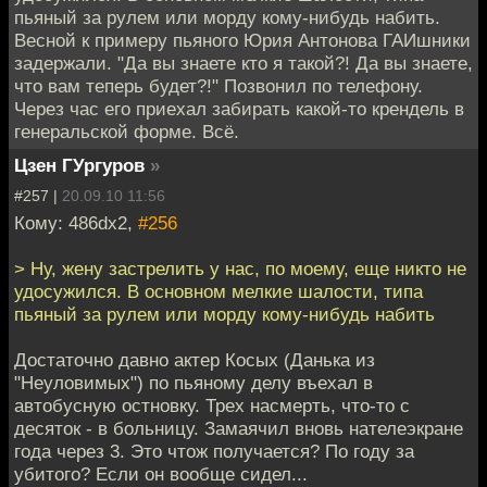
пьяный за рулем или морду кому-нибудь набить.
Весной к примеру пьяного Юрия Антонова ГАИшники
задержали. "Да вы знаете кто я такой?! Да вы знаете,
что вам теперь будет?!" Позвонил по телефону.
Через час его приехал забирать какой-то крендель в
генеральской форме. Всё.
Цзен ГУргуров
»
#257 |
20.09.10 11:56
Кому: 486dx2,
#256
> Ну, жену застрелить у нас, по моему, еще никто не
удосужился. В основном мелкие шалости, типа
пьяный за рулем или морду кому-нибудь набить
Достаточно давно актер Косых (Данька из
"Неуловимых") по пьяному делу въехал в
автобусную остновку. Трех насмерть, что-то с
десяток - в больницу. Замаячил вновь нателеэкране
года через 3. Это чтож получается? По году за
убитого? Если он вообще сидел...