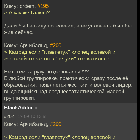
Кому: drdem,
#195
> А как-же Галкин?
Дали бы Галкину поселение, а не условно - был бы
жив сейчас.
Кому: Арчибальд,
#200
> Камрад если "главпетух" хлопец волевой и
жестокий то как он в "петухи" то скатился?
Не с тем за руку поздоровался???
В любой группировке, практически сразу после её
образования, появляется жёсткий и волевой лидер,
выдающийся над среднестатистической массой
группировки.
BlackAdder
»
#202 |
19.09.10 13:58
Кому: Арчибальд,
#200
> Камрад если "главпетух" хлопец волевой и