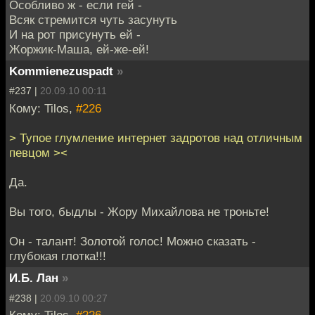
Особливо ж - если гей -
Всяк стремится чуть засунуть
И на рот присунуть ей -
Жоржик-Маша, ей-же-ей!
Kommienezuspadt
»
#237 |
20.09.10 00:11
Кому: Tilos,
#226
> Тупое глумление интернет задротов над отличным
певцом ><
Да.
Вы того, быдлы - Жору Михайлова не троньте!
Он - талант! Золотой голос! Можно сказать -
глубокая глотка!!!
И.Б. Лан
»
#238 |
20.09.10 00:27