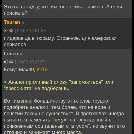
Это на вскидку, что именно сейчас помню. А если
поискать?
Tauren
»
#243 |
20.09.10 01:23
пидаров да в тюрьму. Странное, для амеровски
сериалов
Гонzа
»
#244 |
20.09.10 01:53
Кому: Max99,
#212
> Аналог приличный слову "запомоиться" или
"пресс-хата" не подберешь.
Вот именно, большинству этих слов трудно
подобрать аналоги, тем более, что на воле и
понятий таких не сушествует. В протоколах иногда
пытаются заменять "петух" на "осужденный с
пониженным социальным статусом", но звучит это
странно и занимает много места.