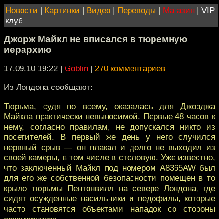
Новости
|
Картинки
|
Видео
|
Переводы
|
Магазин
|
VIP
клуб
Джорж Майкл не вписался в тюремную
иерархию
17.09.10 19:22
|
Goblin
|
270 комментариев
Из Лондона сообщают:
Тюрьма, судя по всему, оказалась для Джорджа
Майкла практически невыносимой. Первые 48 часов к
нему, согласно правилам, не допускался никто из
посетителей. В первый же день у него случился
нервный срыв — он плакал и долго не выходил из
своей камеры, в том числе в столовую. Уже известно,
что заключенный Майкл под номером A8365AW был
для его же собственной безопасности помещен в то
крыло тюрьмы Пентонвилл на севере Лондона, где
сидят осужденные насильники и педофилы, которые
часто становятся объектами нападок со стороны
сокамерников.