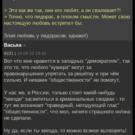
> Это как же так, они его любят, а он сваливает?!
> Точно, что пидорас, в плохом смысле. Может свою
настоящую любовь встретил бы.
Злая любовь у пидорасов, однако!)
Васька
»
#221 |
19.09.10 19:48
Вот что мне нравится в западных "демократиях", так
это то, что любого "кумира" могут за
правонарушения упрятать за решётку и при чём
сильно. И никакие "общественности" не помогут.
У нас же, в России, только стоит какой-нибудь
"звезде" засветиться в криминальных сводках - то
тут же возникает "праведный, негодующий глас"
"общественности", что мол, ничего страшного он/она
не сделали.
Ну да, если ты звезда, то можно всякое вытворять!