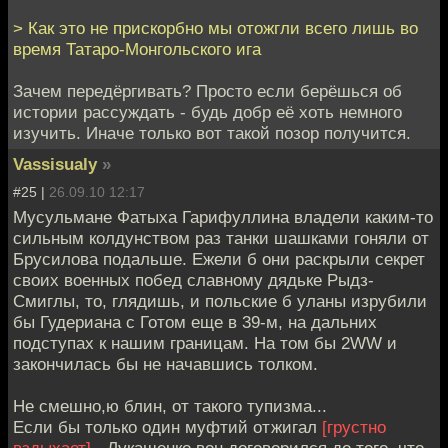
> Как это не прискорбно мы отожгли всего лишь во
время Татаро-Монгольского ига
Зачем передёргивать? Просто если берёшься об
истории рассуждать - будь добр её хоть немного
изучить. Иначе только вот такой позор получится.
Vassisualy
»
#25 |
26.09.10 12:17
Мусульмане Фатыха Гарифуллина владели каким-то
сильным колдунством раз танки шашками гоняли от
Брусилова подальше. Ежели б они раскрыли секрет
своих военных побед славному дядьке Рыдз-
Смиглы, то, глядишь, и польские б уланы изрубили
бы Гудериана с Готом еще в 39-м, на дальних
подступах к нашим границам. На том бы 2WW и
закончилась бы не начавшись толком.
Не смешно,ю блин, от такого тупизма...
Если бы только один муфтий отжигал
[грустно