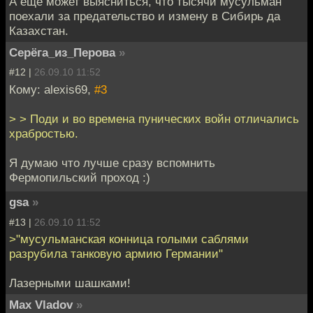
А еще может выясниться, что тысячи мусульман
поехали за предательство и измену в Сибирь да
Казахстан.
Серёга_из_Перова
»
#12 |
26.09.10 11:52
Кому: alexis69,
#3
> > Поди и во времена пунических войн отличались
храбростью.
Я думаю что лучше сразу вспомнить
Фермопильский проход :)
gsa
»
#13 |
26.09.10 11:52
>"мусульманская конница голыми саблями
разрубила танковую армию Германии"
Лазерными шашками!
Max Vladov
»