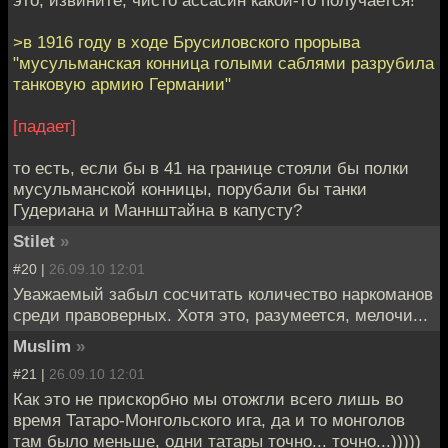
>в 1916 году в ходе Брусиловского прорыва
"мусульманская конница голыми саблями разрубила
танковую армию Германии"
[падает]
то есть, если бы в 41 на границе стояли бы полки
мусульманской конницы, порубали бы танки
Гудериана и Маннштайна в капусту?
Stilet
»
#20 |
26.09.10 12:01
Уважаемый забыл сосчитать количество наркоманов
среди правоверных. Хотя это, разумеется, мелочи...
Muslim
»
#21 |
26.09.10 12:01
Как это не прискорбно мы отожгли всего лишь во
время Татаро-Монгольского ига, да и то монголов
там было меньше, одни татары точно... точно...)))))