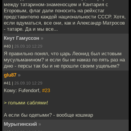
между татарином-знаменосцем и Кантария с
Егоровым, флаг дали поносить на рейхстаг
представителю каждой национальности СССР. Хотя,
если вдуматься, все они, как и Александр Матросов
- татаре. Да и мы все...
Кнут Гамуссон
»
#40 |
26.09.10 12:29
Я правильно понял, что царь Леонид был истовым
мусульманином? и если бы не намаз по пять раз на
дню - персы так бы и не прошли своим ущельем?
glu87
»
#41 |
26.09.10 12:29
Кому: Fufendorf,
#23
> голыми саблями!
А если бы одетыми? - вообще кошмар
Мурыгинский
»