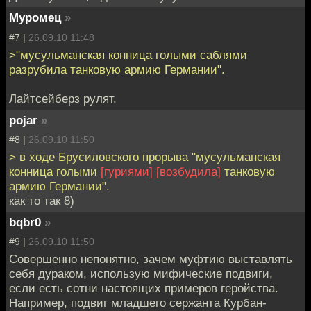
Муромец
»
#7 |
26.09.10 11:48
>"мусульманская конница голыми саблями
разрубила танковую армию Германии".
Лайтсейберз рулят.
pojar
»
#8 |
26.09.10 11:50
> в ходе Брусиловского прорыва "мусульманская
конница голыми
[гуриями]
[возбудила]
танковую
армию Германии".
как то так 8)
bqbr0
»
#9 |
26.09.10 11:50
Совершенно непонятно, зачем муфтию выставлять
себя дураком, использую мифические подвиги,
если есть сотни настоящих примеров геройства.
Например, подвиг младшего сержанта Курбан-