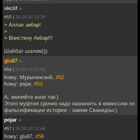
skclif
»
#55 |
26.09.10 12:39
> Аллах акбар!
>
> Воистину Акбар!!!
Шаббат шалом)))
glu87
»
#56 |
26.09.10 12:40
Кому: Мурыгинский,
#52
Кому: pojar,
#53
А, звиняйте коли так:)
Этого муфтия срочно надо назначить в комиссию по
фальсификации истории - замом Сванидзы:)
pojar
»
#57 |
26.09.10 12:44
Кому: glu87,
#56