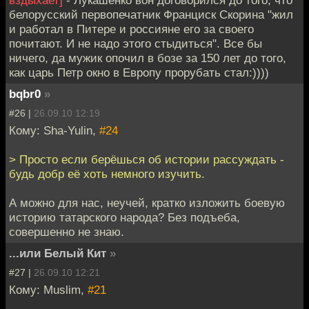
вздыхает]
- Лукашенко вон договорился до того, что
белорусский первопечатник Франциск Скорина "жил
и работал в Питере и россияне его за своего
почитают. И не надо этого стыдиться". Все бы
ничего, да мужик опочил в бозе за 150 лет до того,
как царь Петр окно в Европу прорубать стал:))))
bqbr0
»
#26 |
26.09.10 12:19
Кому: Sha-Yulin,
#24
> Просто если берёшься об истории рассуждать -
будь добр её хоть немного изучить.
А можно для нас, неучей, кратко изложить боевую
историю татарского народа? Без подъеба,
совершенно не знаю.
...или Белый Кит
»
#27 |
26.09.10 12:21
Кому: Muslim,
#21