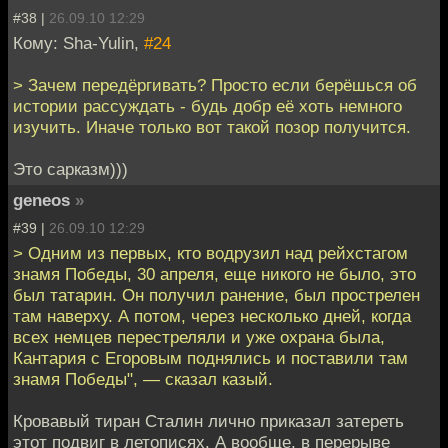
#38 |
26.09.10 12:29
Кому: Sha-Yulin,
#24
> Зачем передёргивать? Просто если берёшься об
истории рассуждать - будь добр её хоть немного
изучить. Иначе только вот такой позор получится.
Это сарказм)))
geneos
»
#39 |
26.09.10 12:29
> Одним из первых, кто водрузил над рейхстагом
знамя Победы, 30 апреля, еще никого не было, это
был татарин. Он получил ранение, был прострелен
там наверху. А потом, через несколько дней, когда
всех немцев перестреляли и уже охрана была,
Кантария с Егоровым поднялись и поставили там
знамя Победы", — сказал казый.
Кровавый тиран Сталин лично приказал затереть
этот подвиг в летописях. А вообще, в перерыве