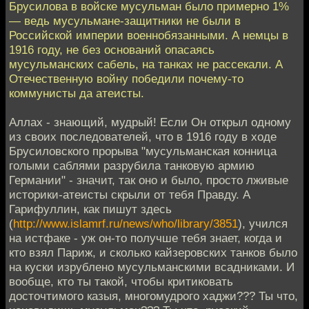
Брусилова в войске мусульман было примерно 1%
— ведь мусульмане-защитники не были в
Российской империи военнобязанными. А немцы в
1916 году, не без оснований опасаясь
мусульманских сабель, на танках не рассекали. А
Отечественную войну победили почему-то
коммунисты да атеисты.
Аллах - знающий, мудрый! Если Он открыл одному
из своих последователей, что в 1916 году в ходе
Брусиловского прорыва "мусульманская конница
голыми саблями разрубила танковую армию
Германии" - значит, так оно и было, просто лживые
историки-атеисты скрыли от тебя Правду. А
Гарифуллин, как пишут здесь
(
http://www.islamrf.ru/news/who/library/3851
), учился
на истфаке - уж он-то получше тебя знает, когда и
кто взял Париж, и сколько кайзеровских танков было
на куски изрублено мусульманскими всадниками. И
вообще, кто ты такой, чтобы критиковать
досточтимого казыя, многомудрого хаджи??? Ты что,