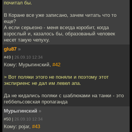
почитал бы.
В Коране все уже записано, зачем читать что то
еще?
А если серьезно - меня всегда коробит, когда
взрослый и, казалось бы, образованый человек
несет такую чепуху.
glu87
»
#49 |
26.09.10 12:34
Кому: Мурыгинский,
#42
> Вот поляки этого не поняли и поэтому этот
экспириенс не дал им левел апа.
Да не кидались поляки с шаблюками на танки - это
геббельсовская пропаганда
Мурыгинский
»
#50 |
26.09.10 12:34
Кому: pojar,
#43