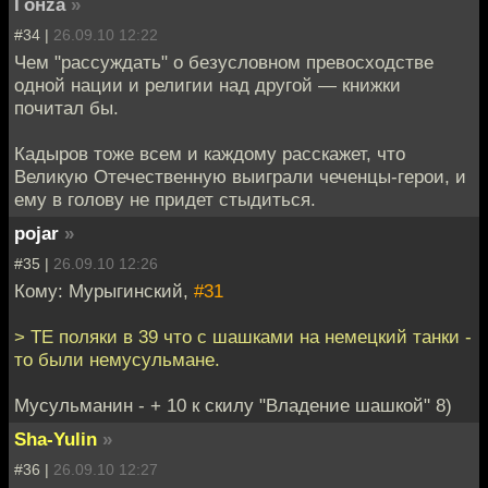
Гонzа
»
#34 |
26.09.10 12:22
Чем "рассуждать" о безусловном превосходстве
одной нации и религии над другой — книжки
почитал бы.
Кадыров тоже всем и каждому расскажет, что
Великую Отечественную выиграли чеченцы-герои, и
ему в голову не придет стыдиться.
pojar
»
#35 |
26.09.10 12:26
Кому: Мурыгинский,
#31
> ТЕ поляки в 39 что с шашками на немецкий танки -
то были немусульмане.
Мусульманин - + 10 к скилу "Владение шашкой" 8)
Sha-Yulin
»
#36 |
26.09.10 12:27