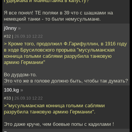
Гудериана и Маннштайна в капусту?
Я все понял! ТЕ поляки в 39 что с шашками на
немецкий танки - то были немусульмане.
j0nny
»
#32 |
26.09.10 12:22
> Кроме того, продолжил Ф.Гарифуллин, в 1916 году
в ходе Брусиловского прорыва "мусульманская
конница голыми саблями разрубила танковую
армию Германии"
Во дурдом-то.
Это что же в голове должно быть, чтобы так думать?
100.kg
»
#33 |
26.09.10 12:22
>"мусульманская конница голыми саблями
разрубила танковую армию Германии".
Это даже круче, чем боевые попы с кадилами !