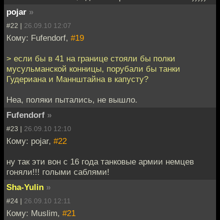
pojar
»
#22 |
26.09.10 12:07
Кому: Fufendorf,
#19
> если бы в 41 на границе стояли бы полки
мусульманской конницы, порубали бы танки
Гудериана и Маннштайна в капусту?
Неа, поляки пытались, не вышло.
Fufendorf
»
#23 |
26.09.10 12:10
Кому: pojar,
#22
ну так эти вон с 16 года танковые армии немцев
гоняли!!! голыми саблями!
Sha-Yulin
»
#24 |
26.09.10 12:11
Кому: Muslim,
#21