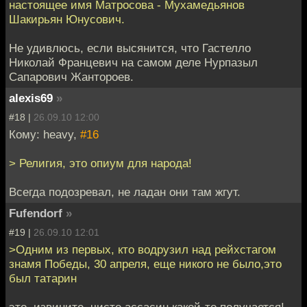
настоящее имя Матросова - Мухамедьянов
Шакирьян Юнусович.
Не удивлюсь, если высянится, что Гастелло
Николай Францевич на самом деле Нурпазыл
Сапарович Жантороев.
alexis69
»
#18 |
26.09.10 12:00
Кому: heavy,
#16
> Религия, это опиум для народа!
Всегда подозревал, не ладан они там жгут.
Fufendorf
»
#19 |
26.09.10 12:01
>Одним из первых, кто водрузил над рейхстагом
знамя Победы, 30 апреля, еще никого не было,это
был татарин
это, извините, чисто ассасин какой-то получается!