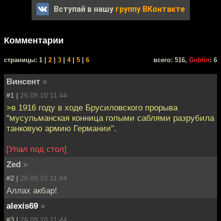
Вступай в нашу
группу ВКонтакте
Комментарии
cтраницы: 1 |
2
|
3
|
4
|
5
|
6
всего: 516,
Goblin
: 6
Винсент
»
#1 |
26.09.10 11:44
>в 1916 году в ходе Брусиловского прорыва
"мусульманская конница голыми саблями разрубила
танковую армию Германии".
[Упал под стол]
Zed
»
#2 |
26.09.10 11:44
Аллах акбар!
alexis69
»
#3 |
26.09.10 11:44