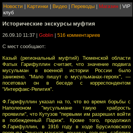
Новости
|
Картинки
|
Видео
|
Переводы
|
Магазин
|
VIP
клуб
Исторические экскурсы муфтия
26.09.10 11:37
|
Goblin
|
516 комментариев
С мест сообщают:
Казый (региональный муфтий) Тюменской области
Фатых Гарифуллин считает, что значение подвига
мусульман в военной истории России было
занижено. "Мало пишут о мусульманах-героях", —
посетовал он в беседе с корреспондентом
"Интерфакс-Религия".
Ф.Гарифуллин указал на то, что во время борьбы с
Наполеоном "мусульмане такую храбрость
проявили", что Кутузов "первыми им разрешил войти
в побежденный Париж". Кроме того, продолжил
Ф.Гарифуллин, в 1916 году в ходе Брусиловского
прорыва "мусульманская конница голыми саблями