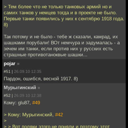
> Тем более что не только танковых армий но и
самих танков у немцев тогда и в проекте не было.
Первые танки появились у них к сентябрю 1918 года.
8)
Так потому и не было - тебе ж сказали, камрад, их
шашками порубали! ВОт немчура и задумалась - а
зечем им танки, если против них у русских есть
страшные противотаноквые шашки...
pojar
»
#51 |
26.09.10 12:35
Пардон, ошибся, весной 1917. 8)
Мурыгинский
»
#52 |
26.09.10 12:38
Кому: glu87,
#49
> Кому: Мурыгинский,
#42
>
> > Вот поляки этого не поняли и поэтому этот