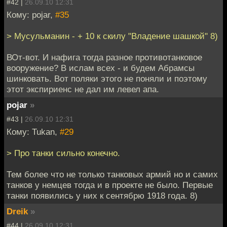
#42 |
26.09.10 12:31
Кому: pojar,
#35
> Мусульманин - + 10 к скилу "Владение шашкой" 8)
ВОт-вот. И нафига тогда разное противотанковое
вооружение? В ислам всех - и будем Абрамсы
шинковать. Вот поляки этого не поняли и поэтому
этот экспириенс не дал им левел апа.
pojar
»
#43 |
26.09.10 12:31
Кому: Tukan,
#29
> Про танки сильно конечно.
Тем более что не только танковых армий но и самих
танков у немцев тогда и в проекте не было. Первые
танки появились у них к сентябрю 1918 года. 8)
Dreik
»
#44 |
26.09.10 12:31