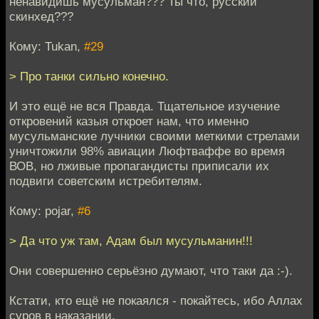
ненавидишь мусульман??? Ты что, русский
скинхед???
Кому: Tukan,
#29
> Про танки сильно конечно.
И это ещё не вся Правда. Тщательное изучение
откровений казыя откроет нам, что именно
мусульманские лучники своими меткими стрелами
уничтожили 98% авиации Люфтваффе во время
ВОВ, но лживые пропагандисты приписали их
подвиги советским истребителям.
Кому: pojar,
#6
> Да что уж там, Адам был мусульманин!!!
Они совершенно серьёзно думают, что таки да :-).
Кстати, кто ещё не покаялся - покайтесь, ибо Аллах
суров в наказании.