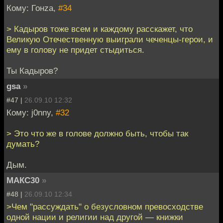
Кому: Гонzа,
#34
> Кадыров тоже всем и каждому расскажет, что
Великую Отечественную выиграли чеченцы-герои, и
ему в голову не придет стыдиться.
Ты Кадыров?
gsa
»
#47 |
26.09.10 12:32
Кому: j0nny,
#32
> Это что же в голове должно быть, чтобы так
думать?
Дым.
МАКС30
»
#48 |
26.09.10 12:34
>Чем "рассуждать" о безусловном превосходстве
одной нации и религии над другой — книжки