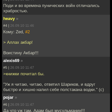
Поди и во времена пунических войн отличались
храбростью.
heavy
»
#4 |
26.09.10 11:46
Кому: Zed,
#2
> Аллах акбар!
Воистину Акбар!!!
alexis69
»
#5 |
26.09.10 11:47
>книжки почитал бы.
"Уж я читаю, читаю, ответил Шариков, и вдруг
быстро и хишно налил себе полстакана водки." (c)
pojar
»
#6 |
26.09.10 11:47
Да что уж там, Адам был мусульманин!!!