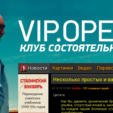
Картинки
Видео
Перев
Новости
Несколько простых и в
10.10.10 15:38 |
Goblin
|
131 комментарий
»
Цитата:
Как Вы думаете, хронический б
улыбка, отсутствие пломб и, на
За каждой нашей болезнью ст
усугубляющих.