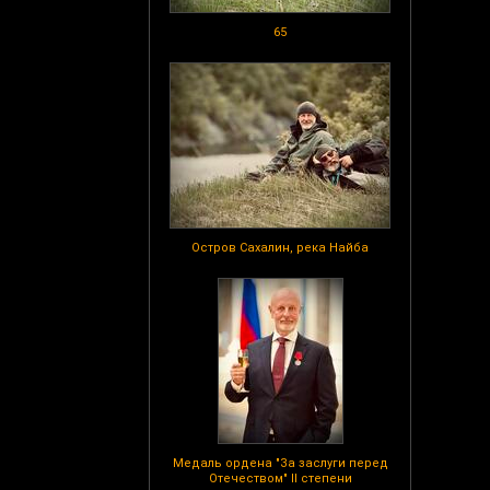
65
Остров Сахалин, река Найба
Медаль ордена "За заслуги перед
Отечеством" II степени