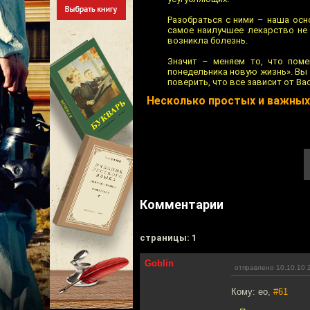
Разобраться с ними – наша осн
самое наилучшее лекарство не
возникла болезнь.
Значит – меняем то, что пом
понедельника новую жизнь». Вы 
поверить, что все зависит от Ва
Несколько простых и важных
Комментарии
cтраницы: 1
Goblin
отправлено 10.10.10 
Кому: eo,
#61