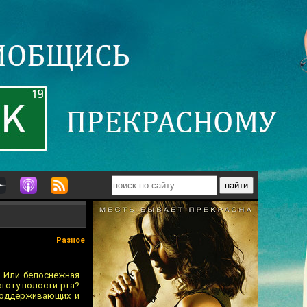
Разное
? Или белоснежная
стоту полости рта?
поддерживающих и