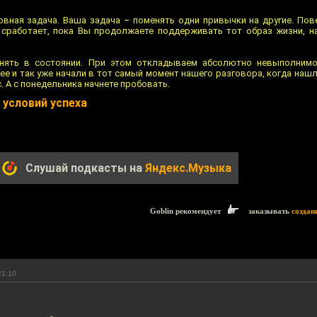
овная задача. Ваша задача – поменять одни привычки на другие. Пове
 сработает, пока Вы продолжаете поддерживать тот образ жизни, н
енять в состоянии. При этом откладываем абсолютно невыполнимо
ее и так уже начали в тот самый момент нашего разговора, когда наш
с. А с понедельника начнете пробовать.
 условий успеха
Слушай подкасты на
Яндекс.Музыка
Goblin рекомендует
заказывать
создан
21:10