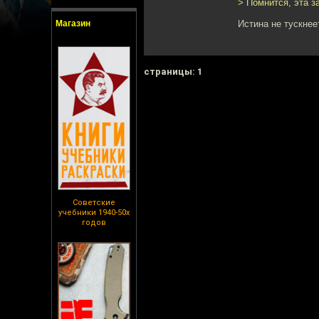
> Помнится, эта з
Магазин
Истина не тускнее
cтраницы: 1
Советские
учебники 1940-50х
годов