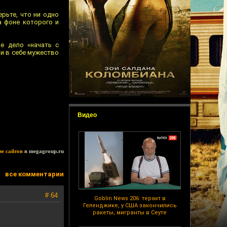
рьте, что ни одно
а фоне которого и
е дело «начать с
ли в себе мужество
Видео
ие сайтов
в megagroup.ru
все комментарии
# 64
Goblin News 206: теракт в
Геленджике, у США закончились
ракеты, мигранты в Сеуте