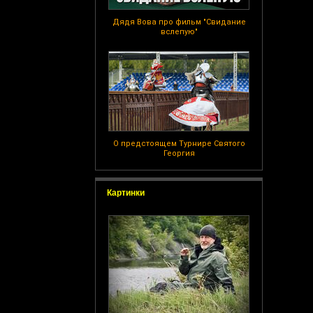
Дядя Вова про фильм "Свидание
вслепую"
О предстоящем Турнире Святого
Георгия
Картинки