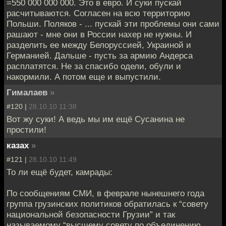
=550 000 000 000. Это в евро. И суки пускай
расчитываются. Согласен на всю территорию
Польши. Поляков - ... пускай эти проблемы они сами
рашают - мне они в России нахер не нужны. И
разделить ее между Белоруссией, Украиной и
Германией. Дальше - пусть за армию Андерса
расплатятся. Не за спасибо одели, обули и
накормили. А потом еще и выпустили.
Гималаев
»
#120 |
28.10.10 11:38
Вот жу суки! А ведь мы им ещё Сусанина не
простили!
казах
»
#121 |
28.10.10 11:49
То ли ещё будет, камрады:
По сообщениям СМИ, в феврале нынешнего года
группа грузинских политиков обратилась к “совету
национальной безопасности Грузии” и так
называемому “высшему совету по объединению