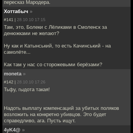
пересказ Мародера.
Хоттабыч
»
#141 |
28.10.10 17:15
Там, это, Болеки с Лёликами в Смоленск за
денюжками не желают?
Ну как и Катынський, то есть Качинський - на
самолёте...
Как там у нас со сторожевыми берёзами?
moneta
»
#142 |
28.10.10 17:26
Тьфу, гыдота такая!
Надоть выплату компенсаций за убитых поляков
возложить на конкретно убивцов. Это будет
справедливо, ага. Пусть ищут.
4yK4@
»