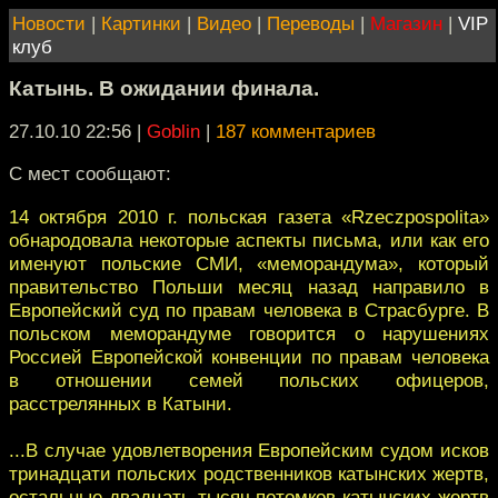
Новости
|
Картинки
|
Видео
|
Переводы
|
Магазин
|
VIP
клуб
Катынь. В ожидании финала.
27.10.10 22:56
|
Goblin
|
187 комментариев
С мест сообщают:
14 октября 2010 г. польская газета «Rzeczpospolita»
обнародовала некоторые аспекты письма, или как его
именуют польские СМИ, «меморандума», который
правительство Польши месяц назад направило в
Европейский суд по правам человека в Страсбурге. В
польском меморандуме говорится о нарушениях
Россией Европейской конвенции по правам человека
в отношении семей польских офицеров,
расстрелянных в Катыни.
...В случае удовлетворения Европейским судом исков
тринадцати польских родственников катынских жертв,
остальные двадцать тысяч потомков катынских жертв