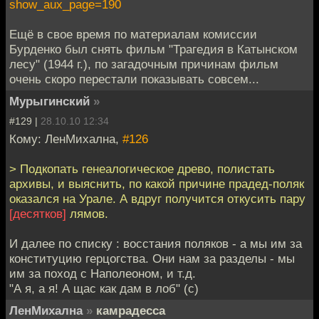
show_aux_page=190
Ещё в свое время по материалам комиссии
Бурденко был снять фильм "Трагедия в Катынском
лесу" (1944 г.), по загадочным причинам фильм
очень скоро перестали показывать совсем...
Мурыгинский
»
#129 |
28.10.10 12:34
Кому: ЛенМихална,
#126
> Подкопать генеалогическое древо, полистать
архивы, и выяснить, по какой причине прадед-поляк
оказался на Урале. А вдруг получится откусить пару
[десятков]
лямов.
И далее по списку : восстания поляков - а мы им за
конституцию герцогства. Они нам за разделы - мы
им за поход с Наполеоном, и т.д.
"А я, а я! А щас как дам в лоб" (c)
ЛенМихална
»
камрадесса