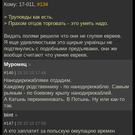
Кому: 17-011,
#134
> Трупоеды как есть.
> Прахом отцов торговать - это уметь надо.
Видать поляки решили что они не глупее евреев.
Я еще удивляюстькак это щирые украiнцы не
подтянулись с подобными предъявами, они же
вообще считают что умнее евреев.
Муромец
»
#146 |
28.10.10 17:46
Нанодирижаблями отдадим.
Каждому родственнику - по нанодирижаблю. Самым
рьяным - по боевому крылу нанодирижаблей.
А Катынь переименовать. В Потынь. Ну или как-то
так.
bint
»
#147 |
28.10.10 17:56
А кто заплатит за польскую оккупацию времен