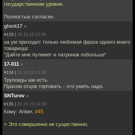
государственном уровне.
Полностью согласен.
glock17
»
#133 |
28.10.10 13:09
на ум приходит только любимая фраза одного моего
товарища:
"Дайте мне пулемет и патронов побольше"
17-011
»
#134 |
28.10.10 13:30
Трупоеды как есть.
Прахом отцов торговать - это уметь надо.
SNTurov
»
#135 |
28.10.10 14:08
Кому: Anber,
#45
> Это совершенно не существенно.