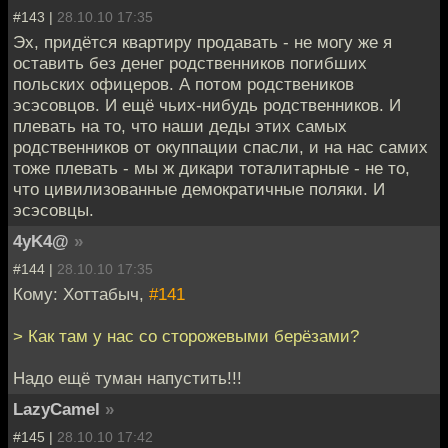
#143 |
28.10.10 17:35
Эх, придётся квартиру продавать - не могу же я
оставить без денег родственников погибших
польских офицеров. А потом родствеников
эсэсовцов. И ещё чьих-нибудь родственников. И
плевать на то, что наши деды этих самых
родственников от окуппации спасли, и на нас самих
тоже плевать - мы ж дикари тоталитарные - не то,
что цивилизованные демократичные поляки. И
эсэсовцы.
4yK4@
»
#144 |
28.10.10 17:35
Кому: Хоттабыч,
#141
> Как там у нас со сторожевыми берёзами?
Надо ещё туман напустить!!!
LazyCamel
»
#145 |
28.10.10 17:42