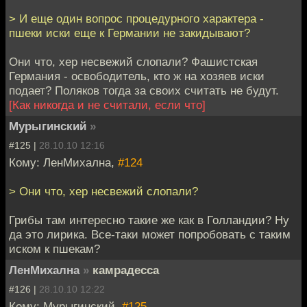
> И еще один вопрос процедурного характера -
пшеки иски еще к Германии не закидывают?
Они что, хер несвежий слопали? Фашистская
Германия - освободитель, кто ж на хозяев иски
подает? Поляков тогда за своих считать не будут.
[Как никогда и не считали, если что]
Мурыгинский
»
#125 |
28.10.10 12:16
Кому: ЛенМихална,
#124
> Они что, хер несвежий слопали?
Грибы там интересно такие же как в Голландии? Ну
да это лирика. Все-таки может попробовать с таким
иском к пшекам?
ЛенМихална
»
камрадесса
#126 |
28.10.10 12:22
Кому: Мурыгинский,
#125