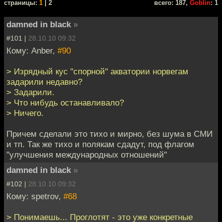
cтраницы:
1
| 2
всего: 187,
Goblin
: 1
damned in black
»
#101 |
28.10.10 09:32
Кому: Anber,
#90
> Изрядный кус "спорной" акватории норвегам
задарили недавно?
> Задарили.
> Что нибудь останавливало?
> Ничего.
Причем сделали это тихо и мирно, без шума в СМИ
и тп. Так же тихо и полякам сдадут, под флагом
"улучшения международных отношений"
damned in black
»
#102 |
28.10.10 09:32
Кому: spetrov,
#68
> Понимаешь... Проглотят - это уже конкретные