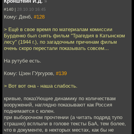
Кронштейн И.Д.
»
#140 |
28.10.10 16:45
Кому: Денб,
#128
> Ещё в свое время по материалам комиссии
Бурденко был снять фильм "Трагедия в Катынском
лесу" (1944 г.), по загадочным причинам фильм
очень скоро перестали показывать совсем...
На рутубе есть.
Кому: Цзен ГУргуров,
#139
> Вот вот она - наша слабость.
кривые, показУющие динамику по количествам
вооружений, наглядно показывают как Россия
поднимается с колен.
при выборочном прочтении (а читать подряд тупо
страшно) всплыли в голове тексты БаА, тем более,
что в документе, в некторых местах, как бы не