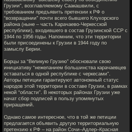
Грузии”, возглавляемому Саакашвили, с
требованием предъявить претензии к РФ о
“возвращении” почти всего бывшего Клухорского
района (ныне – часть Карачаево-Черкесской
республики), входившего в состав Грузинской ССР с
1944 по 1956 годы. Напомним, что эти территории
были присоединены к Грузии в 1944 году по
замыслу Берии.
Борцы за “Великую Грузию” обосновали свою
инициативу “нежеланием большинства карачаевцев
оставаться в одной республике с черкесами”.
Авторы петиции гарантируют автономный статус
народов этой территории в составе Грузии, в рамках
некой “области”. В некоторых районах Грузии уже
начат сбор подписей в пользу упомянутых
приращений.
Однако самое интересное, что в той же петиции
предлагается объявить другую территориальную
претензию к РФ – на район Сочи–Адлер–Красная