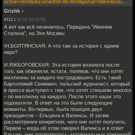
action=html&documentId=867803&portal=hbkm&sou...
Grizlik
»
#111 |
28.10.10 10:56
А вот как всё начиналось. Передача "Именем
Сталина", на Эхе Москвы
\Н.БОЛТЯНСКАЯ: А что там за история с одним
евро?
И.ЯЖБОРОВСКАЯ: Эта история возникла после
того, как обвинили, кстати, поляков, что они хотят
миллионы за каждого пострадавшего. Есть такой
Бартоломей Сенкевич, польский журналист, который
в прессе выступил с тем, что хотят слишком многого
– по миллиону на каждого. После этого наши это
подхватили. В ответ на это были следующие
моменты. Во-первых, была позиция двух
президентов – Ельцина и Валенсы. И затем
рассмотрение конкретное, чего они хотят получить.
Первое – когда об этом говорил Валенса и в ответ
Ельцин, они договорились: материальных претензий