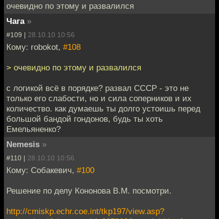
очевидно по этому и развалился
Чага
»
#109 |
28.10.10 10:56
Кому: robokot,
#108
> очевидно по этому и развалился
с логикой всё в порядке? развал СССР - это не
только его слабости, но и сила соперников и их
количество. как думаешь ты долго устоишь перед
большой бандой гондонов, будь ты хоть
Емельяненко?
Nemesis
»
#110 |
28.10.10 10:56
Кому: Собакевич,
#100
Решение по делу Кононова В.М. посмотри.
http://cmiskp.echr.coe.int/tkp197/view.asp?