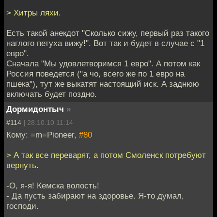
> Хитры ляхи.
Есть такой анекдот "Сколько сижу, первый раз такого
наглого петуха вижу!". Вот так и будет в случае с "1
евро".
Сначала "Мы удовлетворимся 1 евро". А потом как
Россия поведется ("а чо, всего же по 1 евро на
пшека"), тут же выкатят настоящий иск. А заднюю
включать будет поздно.
Дормидонтыч
»
#114 |
28.10.10 11:14
Кому: =m=Pioneer,
#80
> А так все переварят, а потом Смоленск потребуют
вернуть.
-О, я-я! Кемска волость!
- Да пусть забирают на здоровье. Я-то думал,
господи.