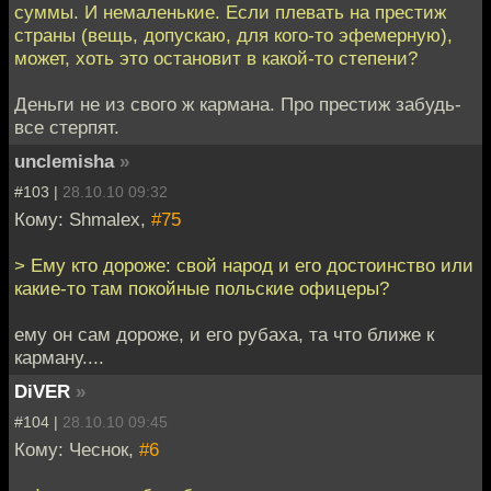
суммы. И немаленькие. Если плевать на престиж
страны (вещь, допускаю, для кого-то эфемерную),
может, хоть это остановит в какой-то степени?
Деньги не из свого ж кармана. Про престиж забудь-
все стерпят.
unclemisha
»
#103 |
28.10.10 09:32
Кому: Shmalex,
#75
> Ему кто дороже: свой народ и его достоинство или
какие-то там покойные польские офицеры?
ему он сам дороже, и его рубаха, та что ближе к
карману....
DiVER
»
#104 |
28.10.10 09:45
Кому: Чеснок,
#6