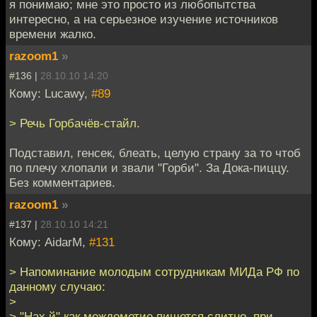
я понимаю; мне это просто из любопытства
интересно, а на серьезное изучение источников
времени жалко.
razoom1
»
#136 |
28.10.10 14:20
Кому: Lucawy,
#89
> Речь Горбачёв-стайл.
Подставил, генсек, блеать, целую страну за то чтоб
по плечу хлопали и звали "Горби". За Дока-пиццу.
Без комментариев.
razoom1
»
#137 |
28.10.10 14:21
Кому: AidarM,
#131
> Напоминание молодым сотрудникам МИДа РФ по
данному случаю:
>
> "Нах.й" как междометие пишется слитно, при