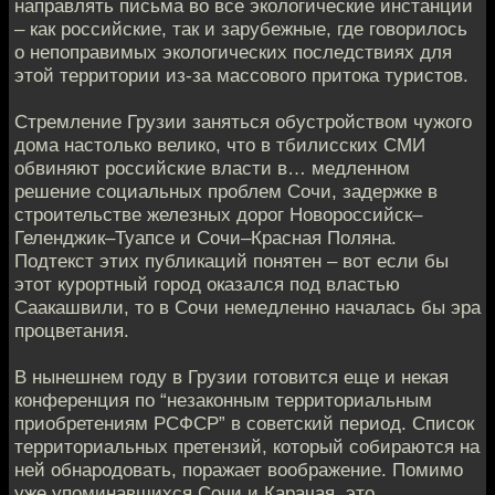
направлять письма во все экологические инстанции
– как российские, так и зарубежные, где говорилось
о непоправимых экологических последствиях для
этой территории из-за массового притока туристов.
Стремление Грузии заняться обустройством чужого
дома настолько велико, что в тбилисских СМИ
обвиняют российские власти в… медленном
решение социальных проблем Сочи, задержке в
строительстве железных дорог Новороссийск–
Геленджик–Туапсе и Сочи–Красная Поляна.
Подтекст этих публикаций понятен – вот если бы
этот курортный город оказался под властью
Саакашвили, то в Сочи немедленно началась бы эра
процветания.
В нынешнем году в Грузии готовится еще и некая
конференция по “незаконным территориальным
приобретениям РСФСР” в советский период. Список
территориальных претензий, который собираются на
ней обнародовать, поражает воображение. Помимо
уже упоминавшихся Сочи и Карачая, это