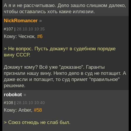
А я и не рассчитываю. Дело зашло слишком далеко,
чтобы оставались хоть какие иллюзии.
NickRomancer
»
#107 |
28.10.10 10:35
Кому: Чеснок,
#6
> Не вопрос. Пусть докажут в судебном порядке
вину СССР.
Докажут кому? Всё уже "доказано". Гаранты
признали нашу вину. Никто дело в суд не потащит. А
даже если и потащит, то суд примет "правильное"
решение.
robokot
»
#108 |
28.10.10 10:40
Кому: Anber,
#58
> Союз отнюдь не слаб был.