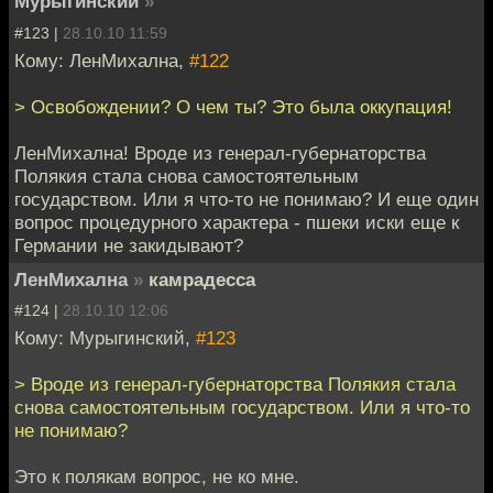
Мурыгинский
»
#123 |
28.10.10 11:59
Кому: ЛенМихална,
#122
> Освобождении? О чем ты? Это была оккупация!
ЛенМихална! Вроде из генерал-губернаторства
Полякия стала снова самостоятельным
государством. Или я что-то не понимаю? И еще один
вопрос процедурного характера - пшеки иски еще к
Германии не закидывают?
ЛенМихална
»
камрадесса
#124 |
28.10.10 12:06
Кому: Мурыгинский,
#123
> Вроде из генерал-губернаторства Полякия стала
снова самостоятельным государством. Или я что-то
не понимаю?
Это к полякам вопрос, не ко мне.