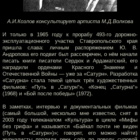
А.И.Козлов консультирует артиста М.Д.Волкова
И только в 1965 году к прорабу 493-го дорожно-
эксплуатационного участка Ставропольского края
пришла слава: личным распоряжением Ю. В.
Андропова его подвиг был рассекречен, о нём начали
писать книги писатели Сердюк и Ардаматский, его
наградили орденами Красного Знамени и
Отечественной Войны — уже за «Сатурн». Разработка
«Сатурна» стала темой целых трёх художественных
фильмов: «Путь в „Сатурн“», «Конец „Сатурна“»
(1968) и «Бой после победы» (1972).
В заметках, интервью и документальных фильмах
(самый большой, несколько мне известно, снят в
2003 году телеканалом «Культура» в цикле «Мифы
без грифа» и называется «Байкал почти не виден
(Путь в «Сатурн»)»; говорят, его можно найти)
журналисты пролили реки слёз по поводу суровой