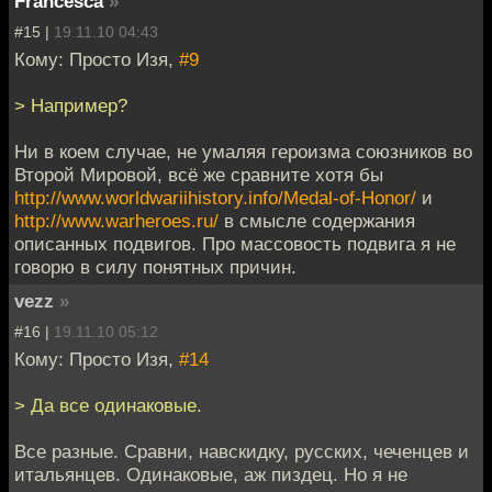
Francesca
»
#15 |
19.11.10 04:43
Кому: Просто Изя,
#9
> Например?
Ни в коем случае, не умаляя героизма союзников во
Второй Мировой, всё же сравните хотя бы
http://www.worldwariihistory.info/Medal-of-Honor/
и
http://www.warheroes.ru/
в смысле содержания
описанных подвигов. Про массовость подвига я не
говорю в силу понятных причин.
vezz
»
#16 |
19.11.10 05:12
Кому: Просто Изя,
#14
> Да все одинаковые.
Все разные. Сравни, навскидку, русских, чеченцев и
итальянцев. Одинаковые, аж пиздец. Но я не