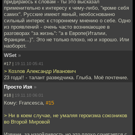
придираюсь к словам - ты это высказал
применительно к интересу к чему-либо, "кроме себя
самих". Русские имеют явный, необоснованно
сильный интерес к стороннему мнению о себе. Одно
из проявлений - очень часто возникающее в
разговорах "за жизнь": "а в Европе(Италии,
Франции...)". Это не только плохо, но и хорошо. Или
наоборот.
WSet
»
#17 |
19.11.10 05:41
> Козлов Александр Иванович
23 года!! - талант разведчика. Глыба. Моё почтение.
Просто Изя
»
#18 |
19.11.10 06:01
Кому: Francesca,
#15
> Ни в коем случае, не умаляя героизма союзников
во Второй Мировой
Извини, за назойливость но это плохо сочетается с