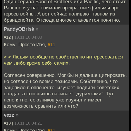
Один сериал Band of Brothers или Pacific, чего стоит.
Раньше и у нас снимали прекрасные фильмы про
героев войны. А вот сейчас поливают гавном из
брандспойта. Отсюда многое становится понятно.
PaddyOBrisk
»
#12 |
19.11.10 04:03
Кому: Просто Изя,
#11
> > Людям вообще не свойственно интересоваться
чем либо кроме себя самих.
Согласен совершенно. Мог бы и дальше цитировать,
но согласен со всеми тезисами. Собственно, что
зацепило в оппоненте, изучает подвиги советских
солдат, а союзников называет "дурилками". Тут
непонятно, союзников уже изучил и имеет
возможность сравнить или что?
vezz
»
#13 |
19.11.10 04:21
Кому: Просто Изя,
#11