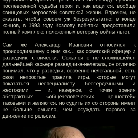
послевоенной судьбы героя и, как водится, вообще
свинцовых мерзостей советской жизни. Впрочем, не
сказать, чтобы совсем уж безрезультатно: в конце
концов, в 1993 году Козлову всё-таки предоставили
полный комплекс положенных ветерану войны льгот.
Сам же Александр Иванович относился к
происходившему с ним как… как советский офицер и
разведчик: стоически. Сожалея о не сложившейся
дальнейшей карьере разведчика-нелегала, он отлично
понимал, что у разведки, особенно нелегальной, есть
свои непростые правила игры, которые могут
показаться неспециалисту бессердечными и
жестокими — и, наверное, с точки зрения
абстрактных «общечеловеческих ценностей»
таковыми и являются, но судить их со стороны имеет
не больше смысла, чем осуждать паровоз за
движение по рельсам.