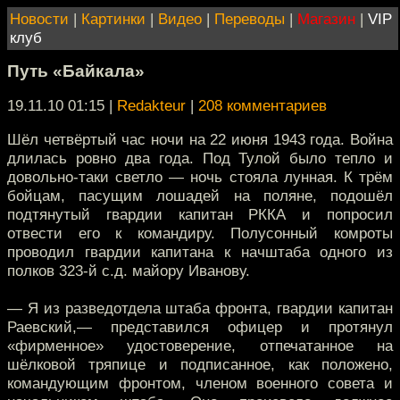
Новости
|
Картинки
|
Видео
|
Переводы
|
Магазин
|
VIP
клуб
Путь «Байкала»
19.11.10 01:15
|
Redakteur
|
208 комментариев
Шёл четвёртый час ночи на 22 июня 1943 года. Война
длилась ровно два года. Под Тулой было тепло и
довольно-таки светло — ночь стояла лунная. К трём
бойцам, пасущим лошадей на поляне, подошёл
подтянутый гвардии капитан РККА и попросил
отвести его к командиру. Полусонный комроты
проводил гвардии капитана к начштаба одного из
полков 323-й с.д. майору Иванову.
— Я из разведотдела штаба фронта, гвардии капитан
Раевский,— представился офицер и протянул
«фирменное» удостоверение, отпечатанное на
шёлковой тряпице и подписанное, как положено,
командующим фронтом, членом военного совета и