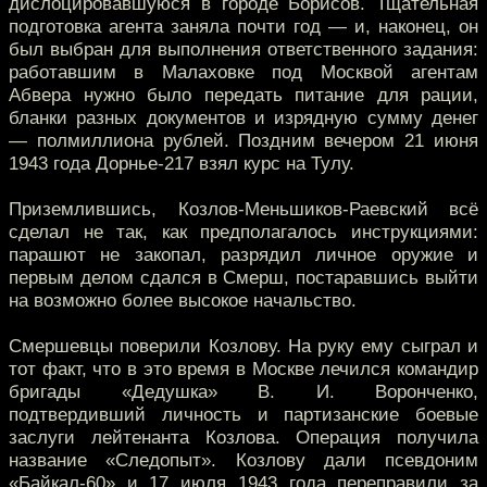
дислоцировавшуюся в городе Борисов. Тщательная
подготовка агента заняла почти год — и, наконец, он
был выбран для выполнения ответственного задания:
работавшим в Малаховке под Москвой агентам
Абвера нужно было передать питание для рации,
бланки разных документов и изрядную сумму денег
— полмиллиона рублей. Поздним вечером 21 июня
1943 года Дорнье-217 взял курс на Тулу.
Приземлившись, Козлов-Меньшиков-Раевский всё
сделал не так, как предполагалось инструкциями:
парашют не закопал, разрядил личное оружие и
первым делом сдался в Смерш, постаравшись выйти
на возможно более высокое начальство.
Смершевцы поверили Козлову. На руку ему сыграл и
тот факт, что в это время в Москве лечился командир
бригады «Дедушка» В. И. Воронченко,
подтвердивший личность и партизанские боевые
заслуги лейтенанта Козлова. Операция получила
название «Следопыт». Козлову дали псевдоним
«Байкал-60» и 17 июля 1943 года переправили за