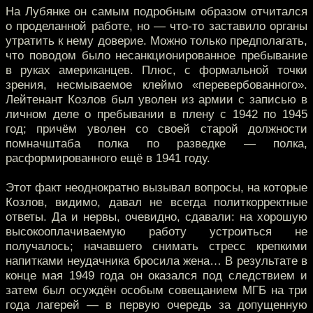
На Лубянке он самым подробным образом отчитался
о проделанной работе, но — что-то заставило органы
утратить к нему доверие. Можно только предполагать,
что поводом было несанкционированное пребывание
в руках американцев. Плюс, с формальной точки
зрения, несмываемое клеймо «перевербованного».
Лейтенант Козлов был уволен из армии с записью в
личном деле о пребывании в плену с 1942 по 1945
год; причём уволен со своей старой должности
помначштаба полка по разведке — полка,
расформированного ещё в 1941 году.
Этот факт неоднократно вызывал вопросы, на которые
Козлов, видимо, давал не всегда политкорректные
ответы. Да и нервы, очевидно, сдавали: на хорошую
высокооплачиваемую работу устроиться не
получалось; начавшего снимать стресс крепкими
напитками неудачника бросила жена… В результате в
конце мая 1949 года он оказался под следствием и
затем был осуждён особым совещанием МГБ на три
года лагерей — в первую очередь за допущенную