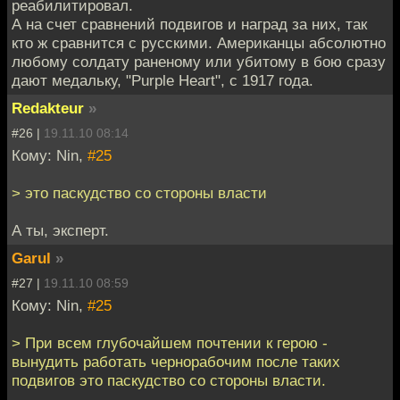
реабилитировал.
А на счет сравнений подвигов и наград за них, так
кто ж сравнится с русскими. Американцы абсолютно
любому солдату раненому или убитому в бою сразу
дают медальку, "Purple Heart", с 1917 года.
Redakteur
»
#26 |
19.11.10 08:14
Кому: Nin,
#25
> это паскудство со стороны власти
А ты, эксперт.
Garul
»
#27 |
19.11.10 08:59
Кому: Nin,
#25
> При всем глубочайшем почтении к герою -
вынудить работать чернорабочим после таких
подвигов это паскудство со стороны власти.