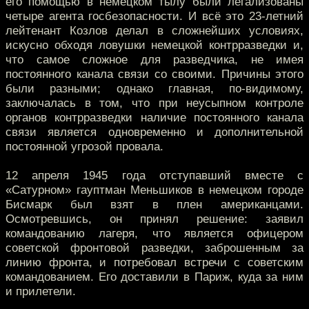
его помощью в немецком тылу были легализованы
четыре агента госбезопасности. И всё это 23-летний
лейтенант Козлов делал в сложнейших условиях,
искусно обходя ловушки немецкой контрразведки и,
что самое сложное для разведчика, не имея
постоянного канала связи со своими. Причины этого
были разными; однако главная, по-видимому,
заключалась в том, что при неусыпном контроле
органов контрразведки наличие постоянного канала
связи является одновременно и дополнительной
постоянной угрозой провала.
12 апреля 1945 года отступавший вместе с
«Сатурном» гауптман Меньшиков в немецком городе
Бисмарк был взят в плен американцами.
Осмотревшись, он принял решение: заявил
командованию лагеря, что является офицером
советской фронтовой разведки, заброшенным за
линию фронта, и потребовал встречи с советским
командованием. Его доставили в Париж, куда за ним
и прилетели.