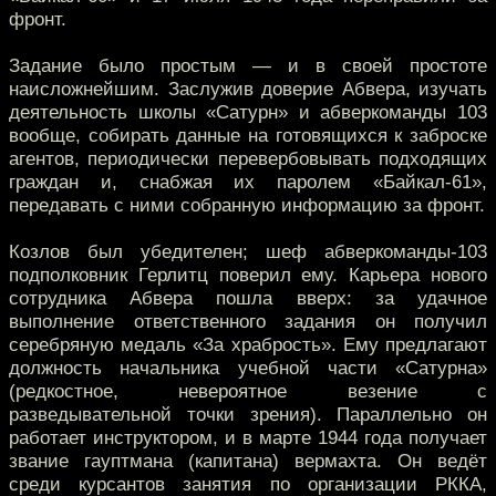
фронт.
Задание было простым — и в своей простоте
наисложнейшим. Заслужив доверие Абвера, изучать
деятельность школы «Сатурн» и абверкоманды 103
вообще, собирать данные на готовящихся к заброске
агентов, периодически перевербовывать подходящих
граждан и, снабжая их паролем «Байкал-61»,
передавать с ними собранную информацию за фронт.
Козлов был убедителен; шеф абверкоманды-103
подполковник Герлитц поверил ему. Карьера нового
сотрудника Абвера пошла вверх: за удачное
выполнение ответственного задания он получил
серебряную медаль «За храбрость». Ему предлагают
должность начальника учебной части «Сатурна»
(редкостное, невероятное везение с
разведывательной точки зрения). Параллельно он
работает инструктором, и в марте 1944 года получает
звание гауптмана (капитана) вермахта. Он ведёт
среди курсантов занятия по организации РККА,