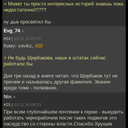
> Может ты просто интересных историй знаешь пока
недостаточно!!!???
ну дык просветил бы
Evg_74
»
#24 |
19.11.10 07:07
Кому: vovikz,
#20
> Не будь Щербакова, наши в штатах сейчас
работали бы
Дня три назад в инете читал, что Щербаков тут не
причем и называлась другая фамилия. Звание
вроде тоже - полковник.
Nin
»
#25 |
19.11.10 08:13
При всем глубочайшем почтении к герою - вынудить
работать чернорабочим после таких подвигов это
паскудство со стороны власти.Спасибо Хрущев