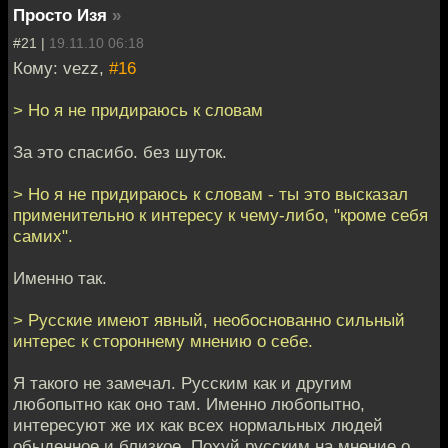
Просто Изя
»
#21 |
19.11.10 06:18
Кому: vezz,
#16
> Но я не придираюсь к словам
За это спасибо. без шуток.
> Но я не придираюсь к словам - ты это высказал
применительно к интересу к чему-либо, "кроме себя
самих".
Именно так.
> Русские имеют явный, необоснованно сильный
интерес к стороннему мнению о себе.
Я такого не замечал. Русским как и другим
любопытно как оно там. Именно любопытно,
интересуют же их как всех нормальных людей
обыденное и близкое. Похуй русским на мнение о