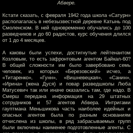
Абвере.
Кстати сказать, с февраля 1942 года школа «Сатурн»
располагалась в небезызвестной деревне Катынь под
Смоленском. В ней одновременно обучались до 100
разведчиков и до 60 радистов, курс обучения длился
от 1 до 4 месяцев.
А каковы были успехи, достигнутые лейтенантом
Козловым, то есть зафронтовым агентом Байкал-60?
В общей сложности им было завербовано семь
человек, из которых «Березовский» исчез, а
«Титаренко», «Гунн», «Вишневецкая», «Санин»,
«Ирина» (жена Дуся) и повар разведшколы Люба
Матусевич так или иначе оказались там, где надо. В
Смерш передана информация на 29 штатных
сотрудников и 57 агентов Абвера. Интригами
гауптмана Меньшикова часть наиболее идейных и
опасных агентов была по разным основаниям
отчислена из школы, в ряд забрасываемых групп
были включены наименее подготовленные агенты. С