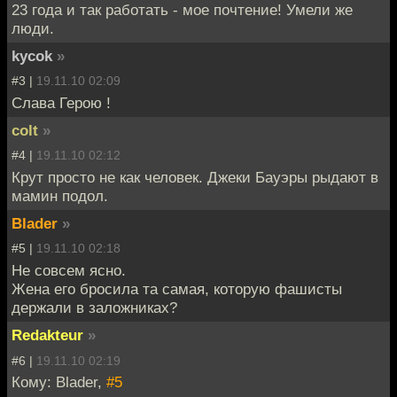
23 года и так работать - мое почтение! Умели же
люди.
kycok
»
#3 |
19.11.10 02:09
Слава Герою !
colt
»
#4 |
19.11.10 02:12
Крут просто не как человек. Джеки Бауэры рыдают в
мамин подол.
Blader
»
#5 |
19.11.10 02:18
Не совсем ясно.
Жена его бросила та самая, которую фашисты
держали в заложниках?
Redakteur
»
#6 |
19.11.10 02:19
Кому: Blader,
#5