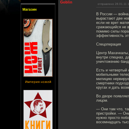
Goblin
отправлено 28.01.11 
Магазин
В России — война.
вырастают две но
если не врет мате
сражающийся не ви
помимо силы пора
эффективность эт
Спецоперация
Центр Махачкалы, 
внутри спецназ, д
уничтожению банди
Есть и четвертый 
мобильными телефо
милицию нервируе
Империя ножей
смертники подходя
кругах и дать воз
Во дворе появляе
лицом.
— Они там что, та
пристройки. — Они
нужно просто поб
восемнадцать тыс