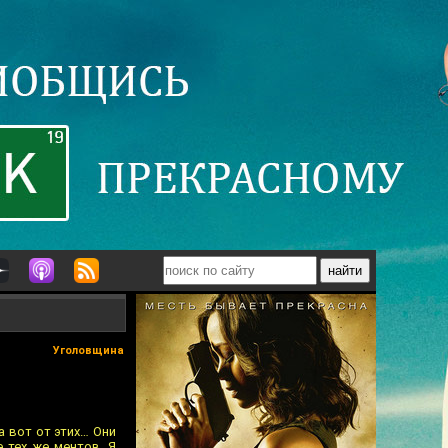
Уголовщина
а вот от этих… Они
 тех же ментов. Я