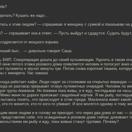
ебе?
 делать? Кушать же надо…
итесь к этим людям? — спрашиваю я женщину с сумкой и показываю на 
 — спрашивает она в ответ. — Пусть выйдут и сдадутся. Судить будут,
содрогается от мощного взрыва.
ороший был… — довольно говорит Саша.
ь БМП. Спецоперация дошла до своей кульминации. Уцелеть в таком огн
 окне пятого этажа розового дома появляется человек и полосует вниз 
т пулеметы и звучат минуты три. Потом снова короткая тишина, котору
ы с минарета. Час намаза.
сюда работает кафе. Люди сидят за столиками на открытых верандах — 
огда их разговор прерывает отзвук пулеметных очередей. Человек по и
дня трупы боевиков. Но боевики пока живы, и я жду, поглядывая на час
Мимо меня по дороге проезжает свадебный кортеж. Я ем рыбу, поглядыв
ытаюсь понять, что происходит в этом городе. Махачкала живет какой-
, кто-то женится, кто-то кого-то убивает. И все молятся одному и тому же
им меня людям и в голову не приходит, что через два дома от нас — см
о представляю себе, что осажденные в розовом доме сейчас доживают 
овольствием ем рыбу и жду, пока живые станут трупами. Почему?