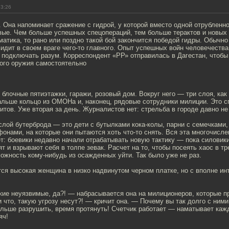
13:26
 Она напоминает сражение с гидрой, у которой вместо одной отрубленн
вые. Чем больше успешных спецопераций, тем больше терактов и новых
матика, то рано или поздно такой бой закончится победой гидры. Обычно 
дит в своем враге чего-то главного. Опыт успешных войн человечества
 подключать разум. Корреспондент «РР» отправилась в Дагестан, чтобы
ого оружия самостоятельно
блочные пятиэтажки, гаражи, розовый дом. Вокруг него — три слоя, как
альше кольцо из ОМОНа и, наконец, рядовые сотрудники милиции. Это с
тов. Уже вторая за день. Журналистов нет: стрельба в городе давно не
слой бутерброда — это дети с бутылками кока-колы, парни с семечками,
нами, на которые они пытаются хоть что-то снять. Вся эта многочисле
т: боевики недавно начали отрабатывать новую тактику — пока силовик
т и взрывают себя в толпе зевак. Расчет на то, чтобы посеять хаос в т
можность кому-нибудь из осажденных уйти. Так было уже не раз.
тся высокая женщина в низко надвинутом черном платке, но с вполне и
кие неуязвимые, да?! — набрасывается она на милиционеров, которые п
 что, такую угрозу несут?! — кричит она. — Почему вы так долго с ним
ольше разрушить, время протянуть! Счетчик работает — наматывает каж
яч!