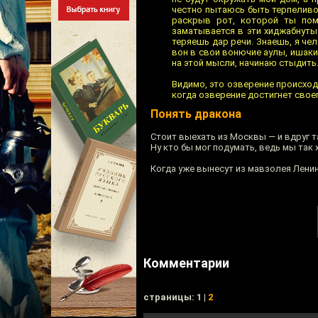
честно пытаюсь быть терпеливой
раскрыв рот, которой ты пом
заматывается в эти хиджабнутые
теряешь дар речи. Знаешь, я чел
вон в свои вонючие аулы, ишаки
на этой мысли, начинаю стыдить.
Видимо, это озверение происходи
когда озверение достигнет своег
Понять дракона
Стоит выехать из Москвы — и вдруг т
Ну кто бы мог подумать, ведь мы так
Когда уже вынесут из мавзолея Ленин
Комментарии
cтраницы: 1 |
2