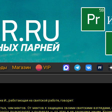
оды
Магазин
VIP
а И., работающая на светской работе, говорит:
ых, чем ментов. От ментов я защищена своими светскими взглядами, 
просто подкараулят у подъезда — от этих я не защищена ничем. Кроме