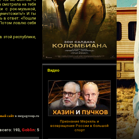
а смотрела на тебя
и с рок-музыкой,
 уничтожить!» И ты
ть в ответ: «Пошли
» Потом ловлю себя
в этой республике,
Видео
ный сайт
в megagroup.ru
Признание Меркель и
возвращение России в большой
всего: 193,
Goblin
: 5
спорт