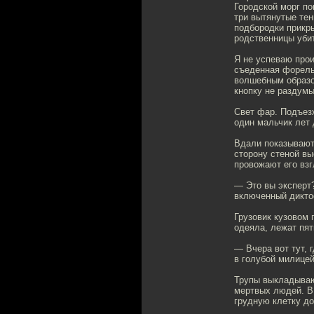
Городской морг по
три вытянутые те
подбородки прикры
родственницы уби
Я не успеваю про
съеденная форель,
волшебным об­разо
кнопку не раздумы
Свет фар. Подъез
один мальчик лет 
Вдали показывают
сторону стеной вы
провожают его взг
— Это вы эксперт
включенный диктоф
Грузовик кузовом 
одеяла, лежат пя
— Вчера вот тут, 
в голубой милицей
Трупы выкладывают
мертвых людей. В
грудную клетку до