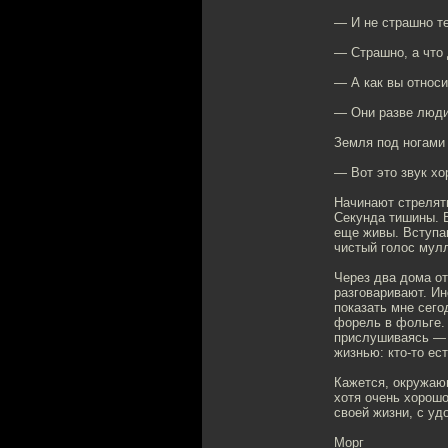
— И не страшно т
— Страшно, а что
— А как вы относ
— Они разве люди?
Земля под ногами 
— Вот это звук х
Начинают стрелят
Секунда тишины. В
еще живы. Вступаю
чистый голос мулл
Через два дома от
разговаривают. Ин
показать мне сего
форель в фольге. 
прислушиваясь — п
жизнью: кто-то ест
Кажется, окружающ
хотя очень хорош
своей жизни, с уд
Морг