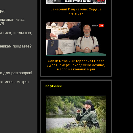
Вечерний Излучатель: Сердца
рд!
четырех
лядывая из-за
ь?!
я тихо, и слышно,
нникам продаете?!
Goblin News 205: террорист Павел
Дуров, смерть академика Зезина,
масло из канализации
о для разговоров!
 на меня смотрят
Картинки