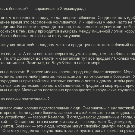
есь к боевикам? — спрашиваю я Хаджимурада.
того, что вы имеете в виду, когда говорите «боевик». Среди них есть иде
еднее время это расслоение усиливается. И к идейным у меня часто не 
бандитам. Во всяком случае до тех пор, пока человек не уничтожит себя
носиться к тем, кому приходится выбирать между лишенной логики корр
бираю боевика: его загнали в эту ситуацию.
аки уничтожит себя в людном месте и среди трупов окажется близкий в
а если…». А если все-таки всерьез задуматься над тем, кто больше вв
, те, кто дорвался до власти и кварталами тут все продает? Сколько ч
та пятьдесят! Заметьте, не Блумберга, а нашего мэра.
онца моросит. В завесе мелких капель город еще более некрасив. Мэра
ствительно не любят многие, независимо от их отношения к боевикам. 
изуродованы пристройками, которые хаотично лепят к домам, чтобы рас
стных газетах можно прочесть объявление: «Продается квартира с прис
лами центра Махачкала постепенно превращается в кабульские трущобы
шо боевики подготовлены?
 диверсионно хорошо подготовленные люди. Они знакомы с баллистикой,
нтернете. Если одного боевика запереть в этой комнате, то он и здесь н
ое устройство, — говорит Камалов. Я оглядываюсь: деревянные столы, 
ткой. — Он сделает его из мочи и извести, — продолжает Хаджимурад,
лучится. Боевики — это люди, которые могут спокойно два-три месяца жи
Они могут издалека почувствовать запах чужака, запах крема на руках