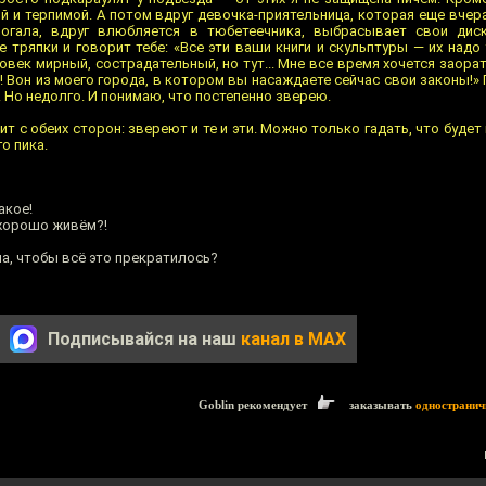
 и терпимой. А потом вдруг девочка-приятельница, которая еще вчер
огала, вдруг влюбляется в тюбетеечника, выбрасывает свои диск
 тряпки и говорит тебе: «Все эти ваши книги и скульптуры — их надо
овек мирный, сострадательный, но тут... Мне все время хочется заора
! Вон из моего города, в котором вы насаждаете сейчас свои законы!
 Но недолго. И понимаю, что постепенно зверею.
т с обеих сторон: звереют и те и эти. Можно только гадать, что будет 
о пика.
акое!
 хорошо живём?!
а, чтобы всё это прекратилось?
Подписывайся на наш
канал в MAX
Goblin рекомендует
заказывать
одностранич