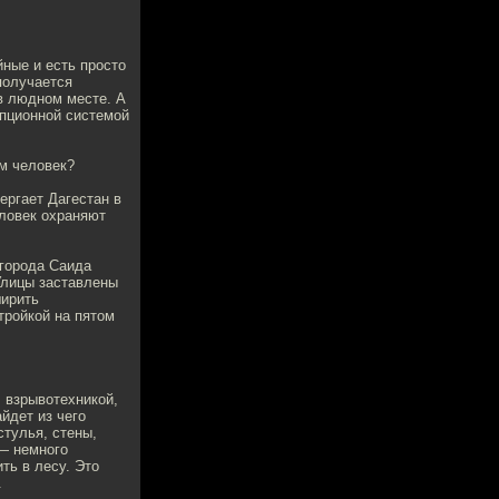
йные и есть просто
получается
 в людном месте. А
упционной системой
ам человек?
ергает Дагестан в
еловек охраняют
 города Саида
Улицы заставлены
ширить
тройкой на пятом
.
 взрывотехникой,
айдет из чего
стулья, стены,
 — немного
ть в лесу. Это
.