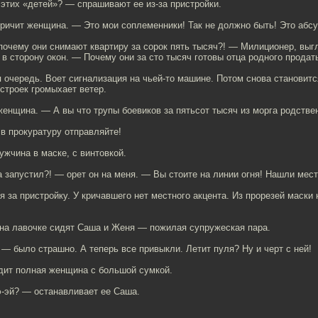
этих «детей»? — спрашивают ее из-за пристройки.
ричит женщина. — Это мои соплеменники! Так не должно быть! Это абсу
почему они снимают квартиру за сорок пять тысяч?! — Милиционер, выг
 в сторону окон. — Почему они за сто тысяч готовы отца родного продат
 очередь. Воет сигнализация на чьей-то машине. Потом снова становитс
строек громыхает ветер.
енщина. — А вы что трупы боевиков за пятьсот тысяч из морга родстве
в прокуратуру отправляйте!
ужчина в маске, с винтовкой.
 запустил?! — орет он на меня. — Вы стоите на линии огня! Нашли мест
я за пристройку. У кричавшего нет местного акцента. Из прорезей маски
 на лавочке сидят Саша и Женя — пожилая супружеская пара.
 было страшно. А теперь все привыкли. Летит пуля? Ну и черт с ней!
дит полная женщина с большой сумкой.
э-эй? — останавливает ее Саша.