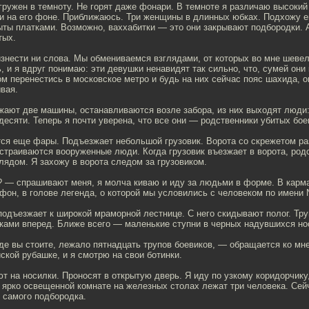
гружен в темноту. Не горят даже фонари. В темноте я различаю высокий
ни на его фоне. Приближаюсь. Три женщины в длинных юбках. Подхожу 
ты платками. Возможно, ваххабитки — это они закрывают подбородки. 
тых.
изнести ни слова. Мы обмениваемся взглядами, от которых во мне шеве
 и я вдруг понимаю: эти девушки ненавидят так сильно, что, сумей они 
м перенестись в московское метро и будь на них сейчас пояс шахида, о
вая.
жают две машины, останавливаются возле забора, из них выходят люди:
десяти. Теперь я почти уверена, что все они — родственники убитых бое
ся еще фары. Подъезжает небольшой грузовик. Ворота со скрежетом ра
страиваются вооруженные люди. Когда грузовик въезжает в ворота, род
лядом. Я захожу в ворота следом за грузовиком.
? — спрашивают меня, я молча киваю и иду за людьми в форме. В карм
он, в голове легенда, о которой мы условились с человеком по имени 
подъезжает к широкой мраморной лестнице. С него скидывают полог. Тру
тками вперед. Ближе всего — маленькие ступни в черных надувшихся но
где вы стоите, лежало пятнадцать трупов боевиков, — обращается ко м
ской рубашке, и я смотрю на свои ботинки.
 на носилки. Проносят в открытую дверь. Я иду по узкому коридорчику,
 ярко освещенной комнате на железных столах лежат три человека. Сей
 самого подбородка.