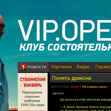
Картинки
Видео
Перев
Новости
Понять дракона
28.01.11 13:26 |
Goblin
|
193 комментария
»
Цитата:
До мозга костей светская женщин
— Я лично больше боюсь бородат
не будут окружать мой дом, а 