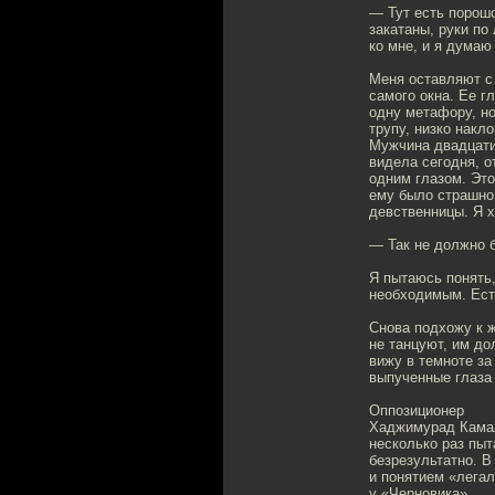
— Тут есть порошо
закатаны, руки по
ко мне, и я думаю
Меня оставляют с
самого окна. Ее г
одну метафору, но
трупу, низко накл
Мужчина двадцати 
видела сегодня, о
одним глазом. Это
ему было страшно.
девственницы. Я х
— Так не должно б
Я пытаюсь понять,
необходимым. Ест
Снова подхожу к ж
не танцуют, им до
вижу в темноте за
выпученные глаза 
Оппозиционер
Хаджимурад Камал
несколько раз пыт
безрезультатно. В
и понятием «легал
у «Черновика».