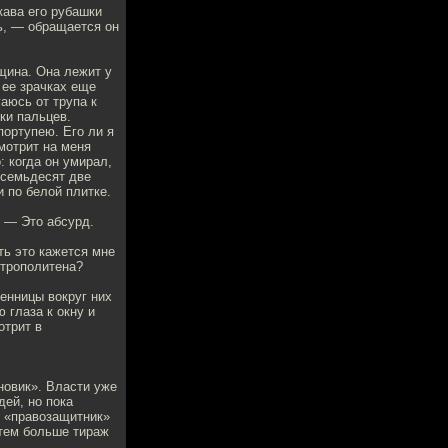
кава его рубашки
шь, — обращается он
щина. Она лежит у
 ее зрачках еще
аюсь от трупа к
ки пальцев.
портупею. Его ли я
мотрит на меня
: когда он умирал,
 семьдесят две
 по белой плитке.
. — Это абсурд.
ть это кажется мне
етрополитена?
енницы вокруг них
 глаза к окну и
отрит в
новик». Власти уже
дей, но пока
м «правозащитник»
 тем больше тираж