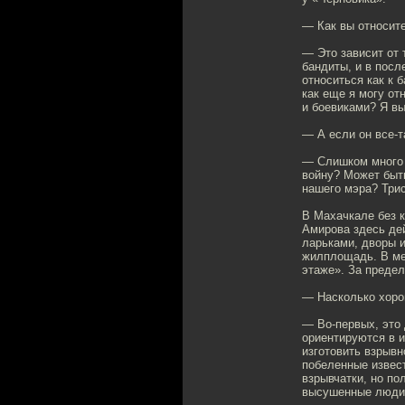
— Как вы относит
— Это зависит от 
бандиты, и в посл
относиться как к 
как еще я могу от
и боевиками? Я вы
— А если он все-т
— Слишком много «
войну? Может быть
нашего мэра? Трис
В Махачкале без к
Амирова здесь дей
ларьками, дворы 
жилплощадь. В ме
этаже». За преде
— Насколько хоро
— Во-первых, это
ориентируются в и
изготовить взрывн
побеленные извес
взрывчатки, но по
высушенные люди. 