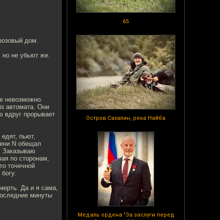
65
розовый дом.
 но не убьют же.
е невозможно.
из автомата. Они
ю вдруг прорывает
Остров Сахалин, река Найба
едят, пьют,
мени N обещал
ы. Заказываю
ая по сторонам,
то точечной
 богу.
ерть. Да и я сама,
последние минуты
Медаль ордена "За заслуги перед