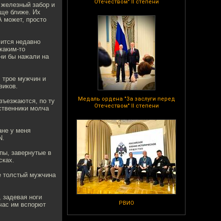
Отечеством" II степени
 железный забор и
еще ближе. Их
А может, просто
лится недавно
каким-то
ни бы нажали на
 трое мужчин и
виков.
Медаль ордена "За заслуги перед
зъезжаются, по ту
Отечеством" II степени
ственники молча
ане у меня
N.
пы, завернутые в
сках.
не толстый мужчина
 задевая ноги
РВИО
час им вспорют