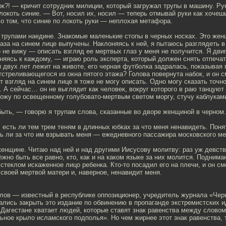
к?! — кричит сотрудник милиции, который загружал трупы в машину. Ру
 локоть синие. — Вот, носил их, носил — теперь отмывай руки как хоче
 о том, что синие по локоть руки — неплохая метафора.
 трупами наедине. Знакомые маленькие стопы в черных носках. Это жен
лаза на синем лице выпучены. Наклоняясь к ней, я пытаюсь разглядеть в
 не вижу — описать взгляд ее мертвых глаз у меня не получится. Я двиг
оняясь к каждому, — играю роль эксперта, который должен снять отпечат
двух лет лежит на животе, его черная футболка задралась, показывая 
тстреливающегося из окна пятого этажа? Голова повернута набок, и он с
т взгляд на синем лице я тоже не могу описать. Одно могу сказать точно
 А сейчас… он не выглядит как человек, вокруг которого в раю танцуют
ожу по освещенному голубовато-мертвым светом моргу, стучу каблуками
ыть, — говорю я трупам слова, сказанные во дворе женщиной в черном
 есть ли тем трем теням в длинных юбках за что меня ненавидеть. Поня
ь ли за что им взрывать меня — ежедневного пассажира московского м
енщине. Читаю над ней и над другими Иисусову молитву: раз уж девств
лжно быть все равно, кто, как и на каком языке за них молится. Поднимаю
 стеклом искаженное лицо ребенка. Кто-то посадил его на плечи, и он см
своей мертвой матери и, наверное, ненавидит меня.
ов — известный в республике оппозиционер, учредитель журнала «Чер
ались закрыть это издание по обвинению в пропаганде экстремистских и
 Дагестане хватает людей, которые ставят знак равенства между слово
ьное крыло исламского подполья». Но чем жирнее этот знак равенства,