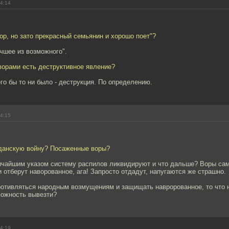
14:14
ор, но зато прекрасный семьянин и хорошо поет"?
чшее из возможного".
 ворами есть деструктивное явление?
го бы то ни было - деструкция. По определению.
14:15
жданскую войну? Посаженные воры?
ичайшим указом систему распилов ликвидируют и что дальше? Воры са
 отберут наворованное, ага! Запросто отдадут, напугаются же страшно.
ротивляться народным возмущениям и защищать навророванное, то что 
можность вывезти?
14:19