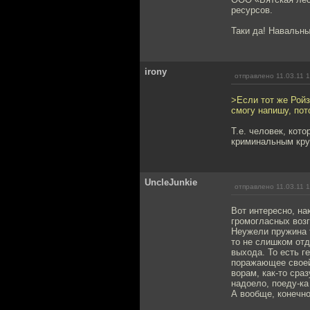
ресурсов.
Таки да! Навальны
irony
отправлено 11.03.11 
>Если тот же Ройз
смогу напишу, пот
Т.е. человек, ко
криминальным кру
UncleJunkie
отправлено 11.03.11 
Вот интересно, на
громогласных возг
Неужели пружина 
то не слишком от
выхода. То есть г
поражающее своей
ворам, как-то сраз
надоело, поеду-ка 
А вообще, конечно