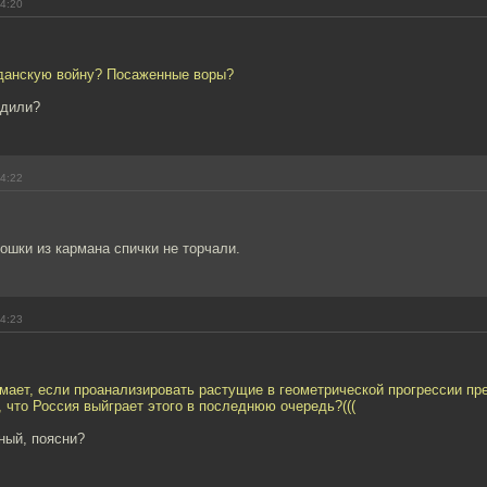
14:20
жданскую войну? Посаженные воры?
адили?
14:22
кошки из кармана спички не торчали.
14:23
мает, если проанализировать растущие в геометрической прогрессии п
 что Россия выйграет этого в последнюю очередь?(((
ный, поясни?