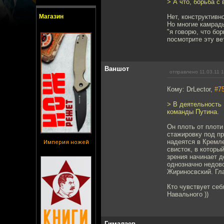
> А что, борьба с
Магазин
Нет, конструктивн
Но многие камрады
"я говорю, что бо
посмотрите эту ве
Ваншот
отправлено 11.03.11 
Кому: DrLector,
#7
> В деятельность 
команды Путина.
Он плоть от плоти
стажировку под пр
надеятся в Кремл
Империя ножей
свисток, в которы
зрения начинает 
однозначно недов
Жириносвский. Гл
Кто чувствует себ
Навального ))
Гималаев