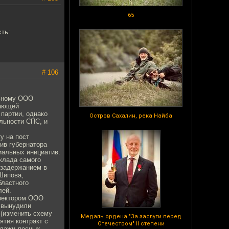
65
сть:
# 106
льному ООО
дающей
партии, однако
Остров Сахалин, река Найба
льности СПС, и
у на пост
ив губернатора
иальных инициатив.
вклада самого
с задержанием в
Шипова,
бластного
лей.
иректором ООО
 вынудили
 (изменить схему
Медаль ордена "За заслуги перед
ятия контракт с
Отечеством" II степени
одажи лесных