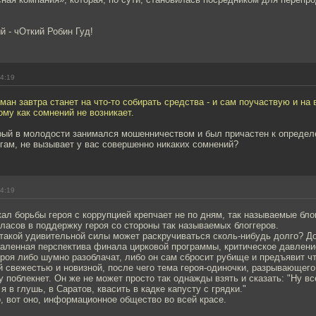
й - чОткий Робин Гуд!
14:19
ман завтра станет на что-то собирать средства - и сам поучаствую и на
ому как сомнений не возникает.
торый в молодости занимался мошенничеством и был причастен к опреде
гам, не вызывает у вас совершенно никаких сомнений?
14:19
кал борьбы героя с коррупцией крепчает не по дням, так называемые бло
ласов в поддержку героя со стороны так называемых блоггеров.
такой удивительной силы может раскручиваться сколь-нибудь долго? До
даленная перспектива финала цирковой программы, критическое давлени
ероя либо шумно разоблачат, либо он сам сбросит рубище и предъявит чт
 свежестью и новизной, после чего тема героя-одиночки, разрывающего
у поблекнет. Он же не может просто так однажды взять и сказать: "Ну все
я в глушь, в Саратов, квасить в кадке капусту с грядки."
, вот оно, информационное общество во всей красе.