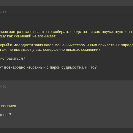
14:19
зман завтра станет на что-то собирать средства - и сам поучаствую и н
ому как сомнений не возникает.
который в молодости занимался мошенничеством и был причастен к опре
гам, не вызывает у вас совершенно никаких сомнений?
 исправиться?
нт всенародно избранный с парой судимостей, и что?
14:20
нозначен.
денег?