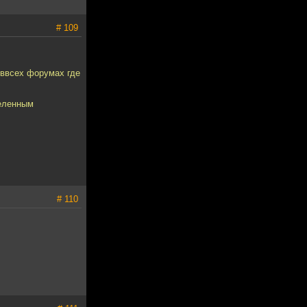
# 109
а ввсех форумах где
деленным
# 110