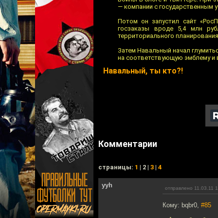
— компании с государственным у
Потом он запустил сайт «Рос
госзаказы вроде 5,4 млн руб
территориального планирования
Затем Навальный начал глумитьс
на соответствующую эмблему и в
Навальный, ты кто?!
Комментарии
cтраницы:
1
| 2 |
3
|
4
yyh
отправлено 11.03.11 
Кому: bqbr0,
#85