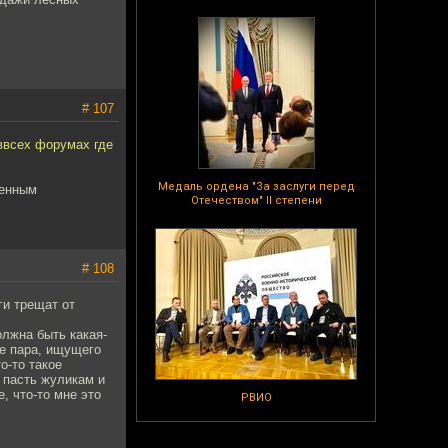
# 107
 ввсех форумах где
Медаль ордена "За заслуги перед
ленным
Отечеством" II степени
# 108
ги трещат от
лжна быть какая-
е пара, ищущего
о-то такое
 пасть жуликам и
, что-то мне это
РВИО