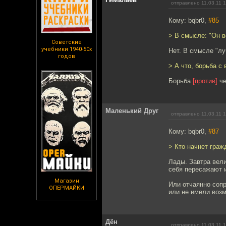
отправлено 11.03.11 
Кому: bqbr0,
#85
> В смысле: "Он в
Советские
учебники 1940-50х
Нет. В смысле "лу
годов
> А что, борьба с
Борьба
[против]
че
Маленький Друг
отправлено 11.03.11 
Кому: bqbr0,
#87
> Кто начнет гра
Лады. Завтра вел
себя пересажают и
Магазин
Или отчаянно соп
ОПЕРМАЙКИ
или не имели воз
Дён
отправлено 11.03.11 