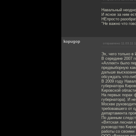
Навальный неодно
И ясное за ним ес
НЕпросто разобрат
"Не важно что гов
kopugop
отправлено 11.03.11 
Эх, чего только в 
В середине 2007 
«Аллект» было пе
предвыборную кам
дальше высказанн
обсуждать что-либ
В 2009 году Навал
губернатора Киров
Кировской области
На первых порах ф
губернатора). И н
Москве руководит
требовавшего от о
департамента пром
По данным следст
«Вятская лесная 
руководство Киров
работы со своими 
ООО «Вятская лес