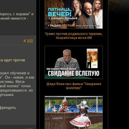
борюсь с ворами" и
нений имеются -
Трамп против родильного туризма,
безработица из-за ИИ
# 102
та идет против
рошел обучение и
 Он - новая, и как
истемы. Мега-
Дядя Вова про фильм "Свидание
вой кнопке" точки
вслепую"
пределившихся, но
артышка
 френдить