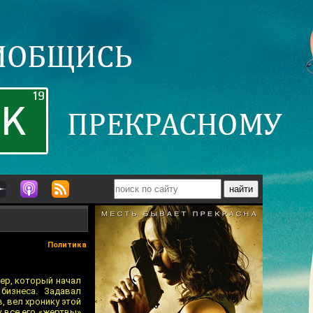
Политика
нер, который начал
бизнеса. Задавал
, вел хронику этой
у все его «жертвы»