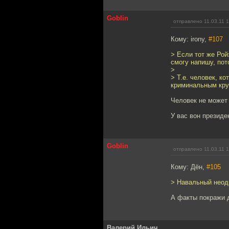
Goblin
отправлено 11.03.11 
Кому: irony,
#107
> Если тот же Рой
смогу напишу, пот
>
> Т.е. человек, 
криминальным кру
Человек не может
У вас вон президе
Goblin
отправлено 11.03.11 
Кому: Дён,
#105
> Навальный неод
А факты покражи 
Валерий Ильич