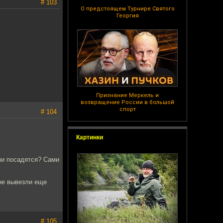
# 103
О предстоящем Турнире Святого
Георгия
Признание Меркель и
возвращение России в большой
спорт
# 104
Картинки
ми посадятся? Сами
не вывезли еще
# 105