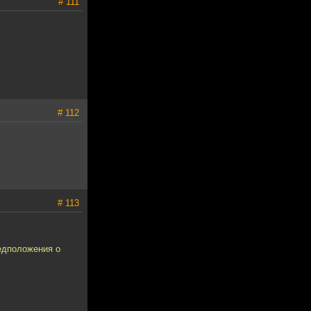
# 111
# 112
# 113
редположения о