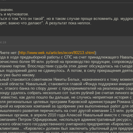
значен.
ть и мутноватое.
ься о том "кто он такой", но в таком случае проще вспомнить др. мудро
орят, важно что делают". А результат пока неплох.
14:19
Инете нет (
http://www.wek.ru/articles/econ/80213.shtml
):
года в ходе предвыборной работы с СПС на счет принадлежащего Нава
речислено более 99 млн. рублей на производство продукции, сопровож
панию партии. Впоследствии судьба этих денег обсуждалась на съезде 
ых подозрений дело не сдвинулось. А потом, в силу прекращения деяте
о уже было некому.
ьный становится советником Никиты Белых, назначенного к тому момент
ской области. Навальный, становится главой «Фонда поддержки инициат
», этакого банка по сбору денег с предпринимателей на реализацию соц
онду удалось собрать несколько сот тысяч рублей (не считая личного 
е известно, как дело пошло бы дальше, не случись неприятная история 
еля региональных целевых программ Кировской администрации Романа 
дной из кировских компаний за одобрение уже выполненных работ для о
ышленного развития перечислить на счет другой компании 1,5 млн. руб
венных органов, в апреле 2010 года Алексей Навальный вместе с генд
компания» Петром Офицеровым, «используя административный ресурс»,
ского областного государственного унитарного предприятия «Кировлес»
клиентами... «Кировлес» должен был заключить убыточный для предпри
ная компания», которая, по сути, становилась посредником для перепр