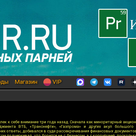
оды
Магазин
VIP
ек к себе внимание три года назад. Сначала как миноритарный акцио
джмента ВТБ, «Транснефти», «Газпрома» и других акул большого 
них ответы, добивался в суде рассекречивания финансовых документов
том подчеркивал, что борется не с бизнесом, а с коррупцией, поскольк