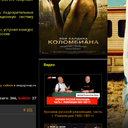
ь подозрительные
ационную систему
», устроил конкурс
оссии.
Видео
ку сайтов
в megagroup.ru
сего: 366,
Goblin
: 37
# 101
Хроники русской революции, часть
1: Революция 1905–1907 гг.