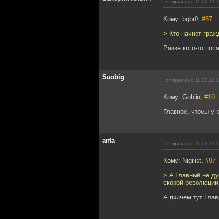
отправлено 11.03.11 
Кому: bqbr0,
#87
> Кто начнет гра
Разве кого-то пос
Suobig
отправлено 11.03.11 
Кому: Goblin,
#10
Главное, чтобы у 
anta
отправлено 11.03.11 
Кому: Nigilist,
#97
> А Главный не ду
скорой революции,
А причем тут Глав