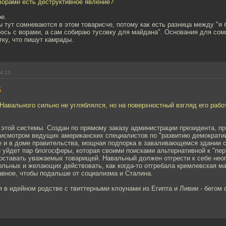
 ворами есть деструктивное явление?
ое.
 тут сомневаются в этом товарисче, потому как есть разница между "я 
рюсь с ворами, а сам собираю тусовку для майдана". Основания для сом
тку, что пишут камрады.
14:13
5
Навального сильно не угляблялся, но на поверхностный взгляд его рабо
 этой системы. Создан по прямому заказу администрации президента, п
исмотром ведущих американских специалистов по "развитию демократии".
е и в доме правительства, мощная подпорка в заваливающемся здании с
й уйдет пар блогосферы, которая своими поисками альтернативной к "пер
доставать уважаемых товарищей. Навальный должен отгрести к себе нео
ольных и желающих действовать, как когда-то отгребала кремлевская м
авное, чтобы подальше от социализма и Сталина.
я в идейном родстве с твиттерными клоунами из Египта и Ливии - бегом