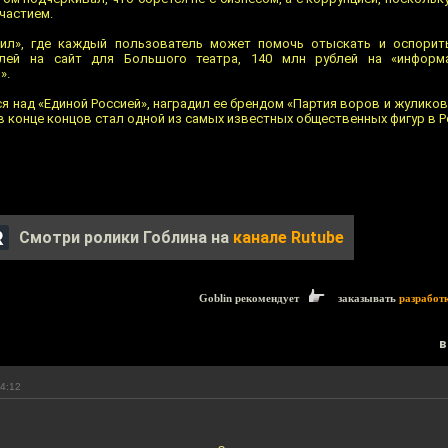
частием.
Пил», где каждый пользователь может помочь отыскать и оспорит
лей на сайт для Большого театра, 140 млн рублей на «информ
».
я над «Единой Россией», наградил ее брендом «Партия воров и жуликов
 конце концов стал одной из самых известных общественных фигур в Р
Смотри ролики Гоблина на
канале Rutube
Goblin рекомендует
заказывать
разработ
в
14:12