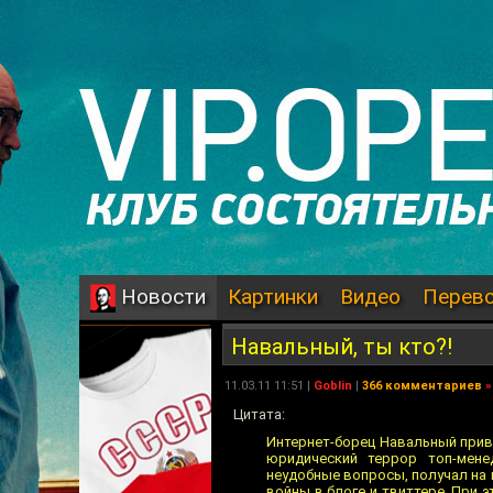
Картинки
Видео
Перев
Новости
Навальный, ты кто?!
11.03.11 11:51 |
Goblin
|
366 комментариев
»
Цитата:
Интернет-борец Навальный привл
юридический террор топ-мене
неудобные вопросы, получал на 
войны в блоге и твиттере. При э