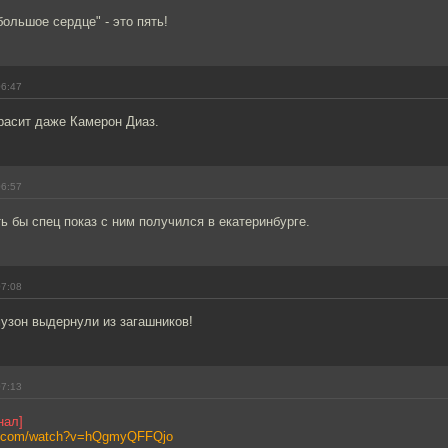
большое сердце" - это пять!
06:47
расит даже Камерон Диаз.
06:57
ь бы спец показ с ним получился в екатеринбурге.
07:08
музон выдернули из загашников!
07:13
нал]
be.com/watch?v=hQgmyQFFQjo