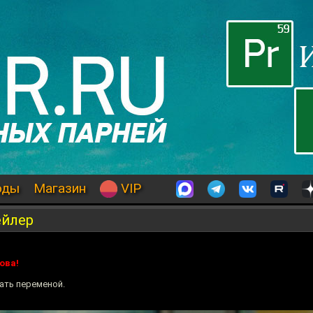
оды
Магазин
VIP
ейлер
ова!
ать переменой.