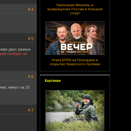
Признание Меркель и
# 4
возвращение России в большой
спорт
# 5
лама двух разных
ской смотрит на
Атака БПЛА на Геленджик и
открытие Ормузского пролива
# 6
Картинки
яже, минут на 15
# 7