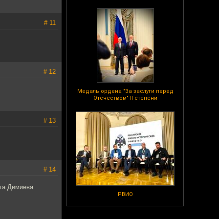
# 11
# 12
Медаль ордена "За заслуги перед
Отечеством" II степени
# 13
# 14
ата Димиева
РВИО