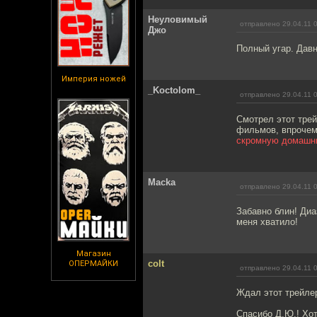
Неуловимый
отправлено 29.04.11 
Джо
Полный угар. Давн
Империя ножей
_Koctolom_
отправлено 29.04.11 
Смотрел этот тре
фильмов, впрочем,
скромную домашн
Macka
отправлено 29.04.11 
Забавно блин! Диа
меня хватило!
Магазин
colt
ОПЕРМАЙКИ
отправлено 29.04.11 
Ждал этот трейлер
Спасибо Д.Ю.! Хот