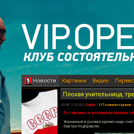
Картинки
Видео
Перев
Новости
Плохая учительница, тр
29.04.11 02:02 |
Goblin
|
117 комментариев
»
Осторожно, в ролике нехорошие сл
Указанный в ролике кризис надо счит
Завтра подправлю.