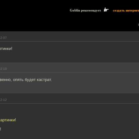
Goblin рекомендует
создать интерне
02:07
ртинки!
02:10
венно, опять будет кастрат.
02:12
картинки!
!