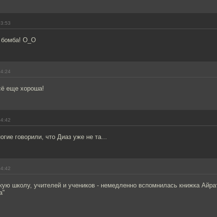
03:53
у бомба! О_О
04:24
сё еще хороша!
04:42
гие говорили, что Диаз уже не та...
04:42
кую школу, учителей и учеников - немедленно вспомнилась книжка Айр
а"