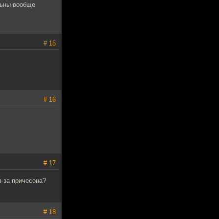
льны вообще
# 15
# 16
# 17
з-за причесона?
# 18