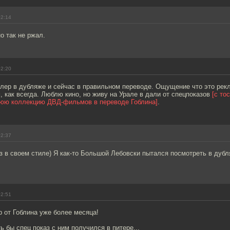
02:14
о так не ржал.
02:20
йлер в дубляже и сейчас в правильном переводе. Ощущение что это рек
 как всегда. Люблю кино, но живу на Урале в дали от спецпоказов
[с то
юю коллекцию ДВД-фильмов в переводе Гоблина]
.
02:37
з в своем стиле) Я как-то Большой Лебовски пытался посмотреть в дубл
02:51
 от Гоблина уже более месяца!
ь бы спец показ с ним получился в питере...