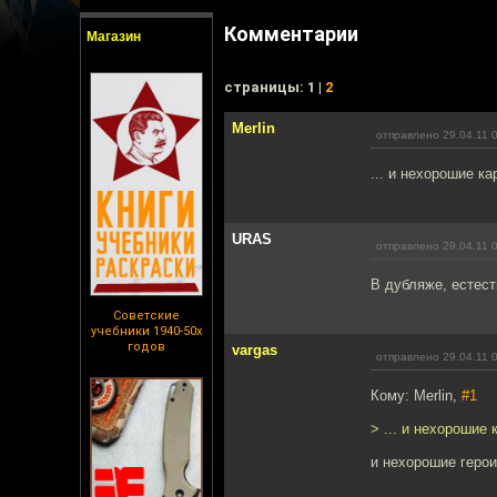
Комментарии
Магазин
cтраницы: 1 |
2
Merlin
отправлено 29.04.11 
... и нехорошие ка
URAS
отправлено 29.04.11 
В дубляже, естест
Советские
учебники 1940-50х
годов
vargas
отправлено 29.04.11 
Кому: Merlin,
#1
> ... и нехорошие 
и нехорошие герои