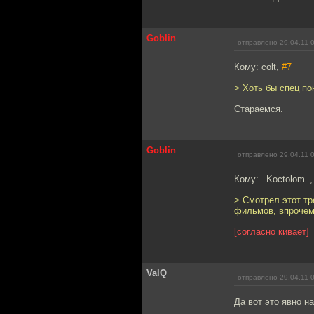
Goblin
отправлено 29.04.11 
Кому: colt,
#7
> Хоть бы спец по
Стараемся.
Goblin
отправлено 29.04.11 
Кому: _Koctolom_
> Смотрел этот т
фильмов, впрочем,
[согласно кивает]
ValQ
отправлено 29.04.11 
Да вот это явно н