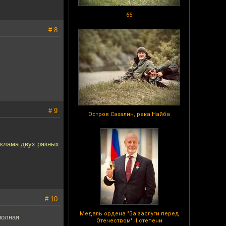
65
# 8
# 9
Остров Сахалин, река Найба
еклама двух разных
# 10
Медаль ордена "За заслуги перед
полная
Отечеством" II степени