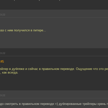
03:22
каз с ним получился в питере...
03:22
,
#5
рейлер в дубляже и сейчас в правильном переводе. Ощущение что это р
 как всегда.
03:22
адо смотреть в правильном переводе =) дублированные трейлеры хрень 