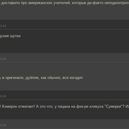
о доставило про американских учителей, которые де-факто неподконтро
04:42
дские шутки
05:25
 в оригинале, дубляж, как обычно, все изгадит.
06:00
 Кэмерон отжигает! А это что, у пацана на физ-ре кликуха "Сумерки"? И
06:00