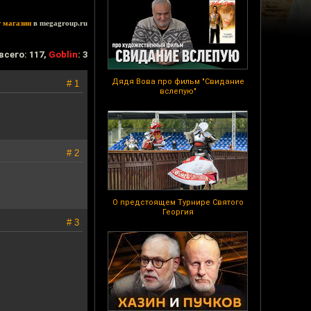
т магазин
в megagroup.ru
всего: 117,
Goblin
: 3
Дядя Вова про фильм "Свидание
# 1
вслепую"
# 2
О предстоящем Турнире Святого
Георгия
# 3