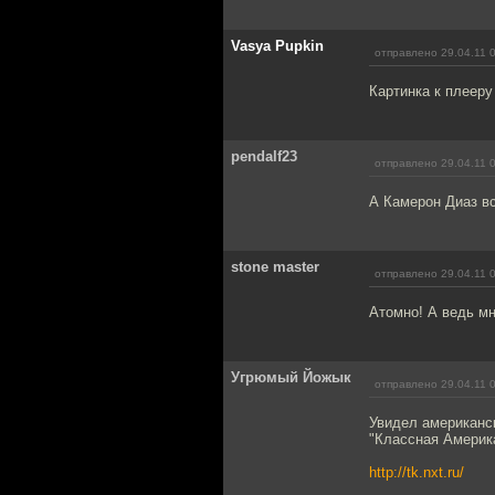
Vasya Pupkin
отправлено 29.04.11 
Картинка к плеер
pendalf23
отправлено 29.04.11 
А Камерон Диаз в
stone master
отправлено 29.04.11 
Атомно! А ведь мно
Угрюмый Йожык
отправлено 29.04.11 
Увидел американс
"Классная Америк
http://tk.nxt.ru/