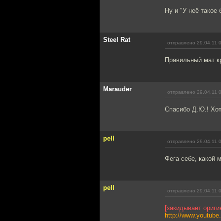
Ну и "У неё такое 
Steel Rat
отправлено 29.04.11 
Правильный мат к
Marauder
отправлено 29.04.11 
Спасибо Д.Ю.! Хот
pell
отправлено 29.04.11 
Фега себе, какой 
pell
отправлено 29.04.11 
[закидывает ориги
http://www.youtu