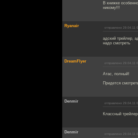
В книжке особенн
никому!!!
Ryanair
отправлено 29.04.11 
адский трейлер, а
надо смотреть
DreamFlyer
отправлено 29.04.11 
Атас, полный!
Придется смотреть
Denmir
отправлено 29.04.11 
Классный трейлер!
Denmir
отправлено 29.04.11 