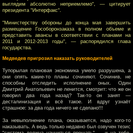
выглядим абсолютно неприемлемо", — цитирует
президента "Интерфакс".
"Министерству обороны до конца мая завершить
размещение Гособоронзаказа в полном объеме и
представить авансы в соответствии с планами на
2011 и 2012-2013 годы", — распорядился глава
государства.
Медведев пригрозил наказать руководителей
Тупорылая плановая экономика умело разрушена, а
они опять какие-то планы сочиняют. Сочинив, не
способны отследить исполнение оных. Один
Дмитрий Анатольевич не ленится, смотрит: что же он
говорил два года назад? Так-то он занят —
десталинизация и всё такое. И вдруг узнаёт
страшное: за два года ничего не сделано!!!
За невыполнение плана, оказывается, надо кого-то
наказывать. А ведь только недавно был озвучен тезис
"система должна научиться прощать" — и на тебе.