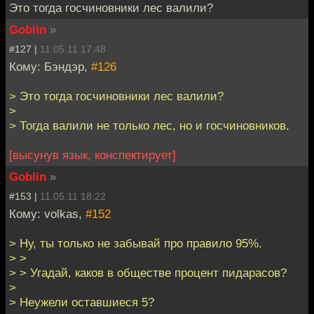
Это тогда госчиновники лес валили?
Goblin
»
#127 |
11.05.11 17:48
Кому: Бэндэр,
#126
> Это тогда госчиновники лес валили?
>
> Тогда валили не только лес, но и госчиновников.
[высунув язык, конспектирует]
Goblin
»
#153 |
11.05.11 18:22
Кому: volkas,
#152
> Ну, ты только не забывай про правило 95%.
> >
> > Угадай, каков в обществе процент пидарасов?
>
> Неужели оставшиеся 5?