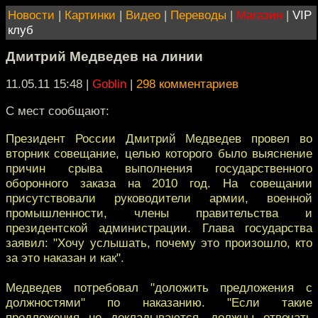
Новости
|
Картинки
|
Видео
|
Переводы
|
Магазин
|
VIP
клуб
Дмитрий Медведев на линии
11.05.11 15:48
|
Goblin
|
298 комментариев
С мест сообщают:
Президент России Дмитрий Медведев провел во
вторник совещание, целью которого было выяснение
причин срыва выполнения государственного
оборонного заказа на 2010 год. На совещании
присутствовали руководители армии, военной
промышленности, члены правительства и
президентской администрации. Глава государства
заявил: "Хочу услышать, почему это произошло, кто
за это наказан и как".
Медведев потребовал "доложить предложения с
должностями" по наказанию. "Если такие
предложения не докладываются, должны отвечать