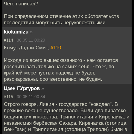
Чего написал?
При определенном стечение этих обстоятельств
последствия могут быть нерукопожатными
kiokumizu
»
#114 |
30.05.11 00:29
Кому: Дадли Смит,
#110
Исходя из всего вышесказанного - нам остается
рассчитывать только на самих себя. Что ж, по
крайней мере пустых надежд не будет,
разочарованы, соответственно, не будем.
Цзен ГУргуров
»
#115 |
30.05.11 00:34
Строго говоря, Ливия - государство "новодел". В
прежние века не существовало. Были два пиратско -
бедуинских княжества: Триполитания и Киренаика, и
независмая бербеская Сахара. Киренаика (столица
Бен-Гази) и Триплитания (столица Триполи) были в