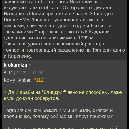
зависимости от Порты, пока Инаталии не
вздумалось их отобрать. Отобрали соединили.
Название ЛЛивия присвили не ранее 30-х годов.
После ВМВ Ливию оккупировали англкосы с
амерами, причем последние создали бызы... и
"независимое" королевство, который Каддафи
сделал истинно независимым в 1969-м.
Так что не удивтелен современный раскол, в
точности повторивший разделение на Триполитанию
и Киренаику.
kiokumizu
»
#116 |
30.05.11 00:36
Кому: Anber,
#112
> Да и арабы на "блицкриг" явно не способны, даже
если до кучи соберутся.
Тогда зачем нам бежать? Мы их били, скопом и
поодиночке, почему сейчас мы вдруг побежим?
> Кто-то сразу изъявит желание "свалить из этой