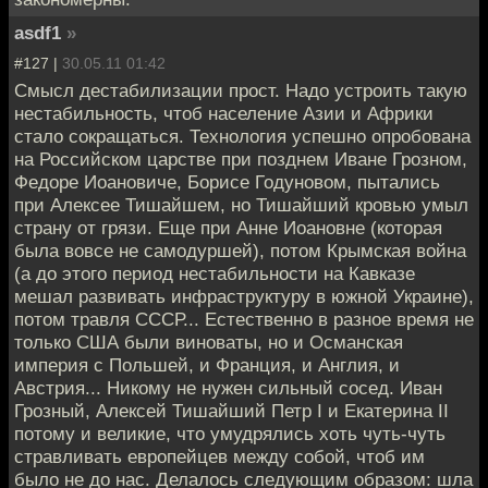
asdf1
»
#127 |
30.05.11 01:42
Смысл дестабилизации прост. Надо устроить такую
нестабильность, чтоб население Азии и Африки
стало сокращаться. Технология успешно опробована
на Российском царстве при позднем Иване Грозном,
Федоре Иоановиче, Борисе Годуновом, пытались
при Алексее Тишайшем, но Тишайший кровью умыл
страну от грязи. Еще при Анне Иоановне (которая
была вовсе не самодуршей), потом Крымская война
(а до этого период нестабильности на Кавказе
мешал развивать инфраструктуру в южной Украине),
потом травля СССР... Естественно в разное время не
только США были виноваты, но и Османская
империя с Польшей, и Франция, и Англия, и
Австрия... Никому не нужен сильный сосед. Иван
Грозный, Алексей Тишайший Петр I и Екатерина II
потому и великие, что умудрялись хоть чуть-чуть
стравливать европейцев между собой, чтоб им
было не до нас. Делалось следующим образом: шла