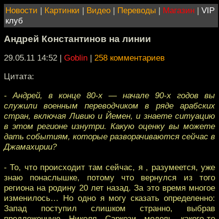
Новости
|
Картинки
|
Видео
|
Переводы
|
Магазин
|
VIP
клуб
Андрей Константинов на линии
29.05.11 14:52
|
Goblin
|
258 комментариев
Цитата:
- Андрей, в конце 80-х — начале 90-х годов вы
служили военным переводчиком в ряде арабских
стран, включая Ливию и Йемен, и знаете ситуацию
в этом регионе изнутри. Какую оценку вы можете
дать событиям, которые разворачиваются сейчас в
Джамахирии?
- То, что происходит там сейчас, я , разумеется, уже
знаю понаслышке, потому что вернулся из того
региона на родину 20 лет назад. За это время многое
изменилось… Но одно я могу сказать определенно:
Запад поступил слишком странно, выбрав
предложенную Николя Саркози модель какого-то