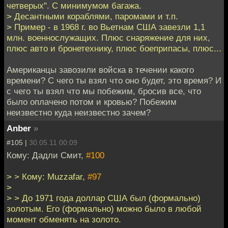
четверых". С минимумом багажа.
> Десантными кораблями, паромами и т.п.
> Пример - в 1968 г. во Вьетнам США завезли 1,1
млн. военнослужащих. Плюс снаряжение для них,
плюс авто и бронетехнику, плюс боеприпасы, плюс...
Американцы завозили войска в течении какого
времени? С чего ты взял что оно будет, это время? И
с чего ты взял что мы побежим, бросив все, что
было оплачено потом и кровью? Побежим
неизвестно куда неизвестно зачем?
Anber
»
#105 |
30.05.11 00:09
Кому: Дадли Смит,
#100
> > Кому: Muzzafar,
#97
>
> > До 1971 года доллар США был (формально)
золотым. Его (формально) можно было в любой
момент обменять на золото.