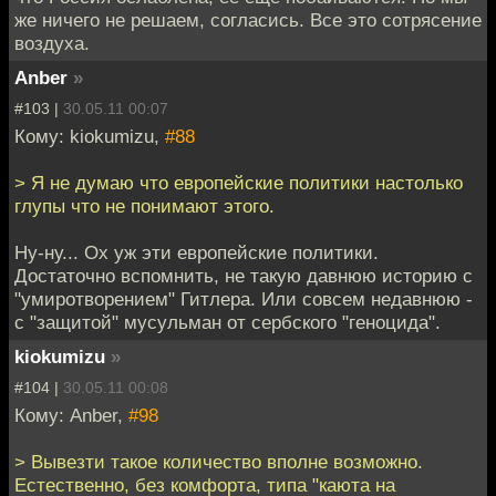
же ничего не решаем, согласись. Все это сотрясение
воздуха.
Anber
»
#103 |
30.05.11 00:07
Кому: kiokumizu,
#88
> Я не думаю что европейские политики настолько
глупы что не понимают этого.
Ну-ну... Ох уж эти европейские политики.
Достаточно вспомнить, не такую давнюю историю с
"умиротворением" Гитлера. Или совсем недавнюю -
с "защитой" мусульман от сербского "геноцида".
kiokumizu
»
#104 |
30.05.11 00:08
Кому: Anber,
#98
> Вывезти такое количество вполне возможно.
Естественно, без комфорта, типа "каюта на