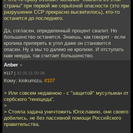
страны" при первой же серьёзной опасности (это при
разрушении ССР прекрасно высветилось), кто-то
останется до последнего.
Да, согласен, определенный процент свалит. Но
большинство останется. Знаешь, как говорят - если
кролика припереть в угол даже он становится
опасен. Ну а мы то далеко не кролики. И отступать
нам некуда, так считает большинство.
Anber
»
#117 |
30.05.11 00:36
Кому: kiokumizu,
#107
> Или совсем недавнюю - с "защитой" мусульман от
сербского "геноцида".
>
> Стояла задача уничтожить Югославию, они своего
добились, не без пассивной помощи Российского
правительства.