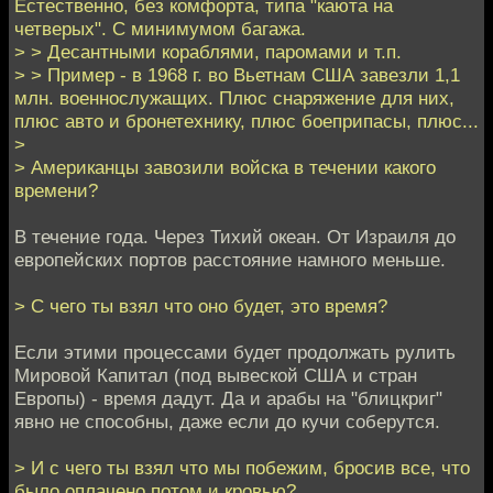
Естественно, без комфорта, типа "каюта на
четверых". С минимумом багажа.
> > Десантными кораблями, паромами и т.п.
> > Пример - в 1968 г. во Вьетнам США завезли 1,1
млн. военнослужащих. Плюс снаряжение для них,
плюс авто и бронетехнику, плюс боеприпасы, плюс...
>
> Американцы завозили войска в течении какого
времени?
В течение года. Через Тихий океан. От Израиля до
европейских портов расстояние намного меньше.
> С чего ты взял что оно будет, это время?
Если этими процессами будет продолжать рулить
Мировой Капитал (под вывеской США и стран
Европы) - время дадут. Да и арабы на "блицкриг"
явно не способны, даже если до кучи соберутся.
> И с чего ты взял что мы побежим, бросив все, что
было оплачено потом и кровью?