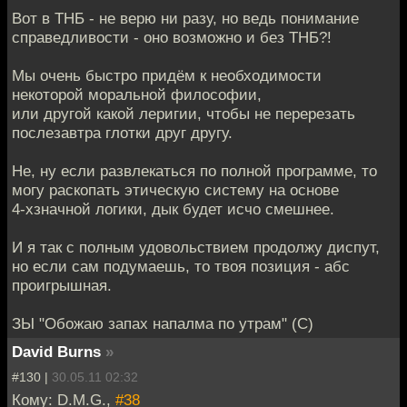
Вот в ТНБ - не верю ни разу, но ведь понимание
справедливости - оно возможно и без ТНБ?!
Мы очень быстро придём к необходимости
некоторой моральной философии,
или другой какой леригии, чтобы не перерезать
послезавтра глотки друг другу.
Не, ну если развлекаться по полной программе, то
могу раскопать этическую систему на основе
4-хзначной логики, дык будет исчо смешнее.
И я так с полным удовольствием продолжу диспут,
но если сам подумаешь, то твоя позиция - абс
проигрышная.
ЗЫ "Обожаю запах напалма по утрам" (С)
David Burns
»
#130 |
30.05.11 02:32
Кому: D.M.G.,
#38