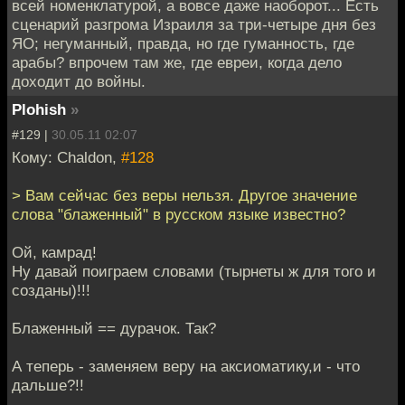
всей номенклатурой, а вовсе даже наоборот... Есть
сценарий разгрома Израиля за три-четыре дня без
ЯО; негуманный, правда, но где гуманность, где
арабы? впрочем там же, где евреи, когда дело
доходит до войны.
Plohish
»
#129 |
30.05.11 02:07
Кому: Chaldon,
#128
> Вам сейчас без веры нельзя. Другое значение
слова "блаженный" в русском языке известно?
Ой, камрад!
Ну давай поиграем словами (тырнеты ж для того и
созданы)!!!
Блаженный == дурачок. Так?
А теперь - заменяем веру на аксиоматику,и - что
дальше?!!