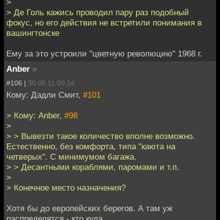
>
> Де Голь кажись проводил пару раз подобный
фокус, но его действия не встретили понимания в
вашингтонске
Ему за это устроили "цветную революцию" 1968 г.
Anber
»
#106 |
30.05.11 00:14
Кому: Дадли Смит,
#101
> Кому: Anber,
#98
>
> > Вывезти такое количество вполне возможно.
Естественно, без комфорта, типа "каюта на
четверых". С минимумом багажа.
> > Десантными кораблями, паромами и т.п.
>
> Конечное место назначения?
Хотя бы до европейских берегов. А там уж
распределятся - кто куда.