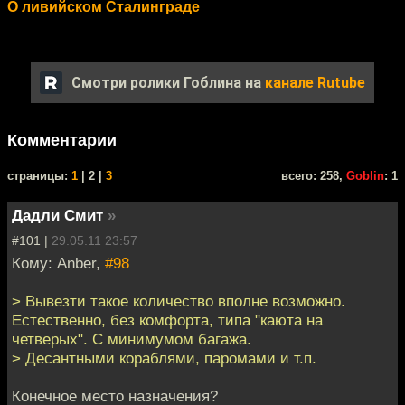
О ливийском Сталинграде
Смотри ролики Гоблина на
канале Rutube
Комментарии
cтраницы:
1
| 2 |
3
всего: 258,
Goblin
: 1
Дадли Смит
»
#101 |
29.05.11 23:57
Кому: Anber,
#98
> Вывезти такое количество вполне возможно.
Естественно, без комфорта, типа "каюта на
четверых". С минимумом багажа.
> Десантными кораблями, паромами и т.п.
Конечное место назначения?