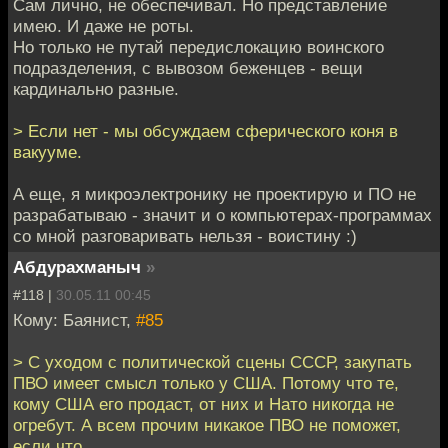
Сам лично, не обеспечивал. Но представление
имею. И даже не роты.
Но только не путай передислокацию воинского
подразделения, с вывозом беженцев - вещи
кардинально разные.
> Если нет - мы обсуждаем сферического коня в
вакууме.
А еще, я микроэлектронику не проектирую и ПО не
разрабатываю - значит и о компьютерах-программах
со мной разговаривать нельзя - воистину :)
Абдурахманыч
»
#118 |
30.05.11 00:45
Кому: Баянист,
#85
> С уходом с политической сцены СССР, закупать
ПВО имеет смысл только у США. Потому что те,
кому США его продаст, от них и Нато никогда не
огребут. А всем прочим никакое ПВО не поможет,
если что.