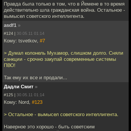
Правда была только в том, что в Йемене в то время
действительно шла гражданская война. Остальное -
вымысел советского интеллигента.
asdf1
»
#124 |
30.05.11 01:14
Кому: tsvetkov,
#7
> Думал колонель Мухамор, слишком долго. Сняли
санкции - срочно закупай современные системы
ПВО!
Так ему их все и продали...
Дадли Смит
»
#125 |
30.05.11 01:14
Кому: Nord,
#123
> Остальное - вымысел советского интеллигента.
Наверное это хорошо - быть советским