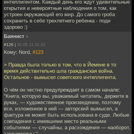
интеллигентом. Каждый день его ждут удивительные
открытия и невероятные наблюдения о том, как
устроен окружающий его мир. До самого гроба
сохранить в себе трехлетнего ребенка - поди
здорово :)
Баянист
»
#126 |
30.05.11 01:42
Кому: Nord,
#123
> Правда была только в том, что в Йемене в то
время действительно шла гражданская война.
Остальное - вымысел советского интеллигента.
О чём он честно предупреждает в самом начале:
"Книга, которую вы, уважаемый читатель, держите в
руках, — художественное произведение, поэтому
все, изложенное в ней — авторский вымысел, а
фактура не может быть использована в суде. Любые
совпадения с имевшими место реальными
событиями — случайны, а расхождения — наоборот,
закономерны."