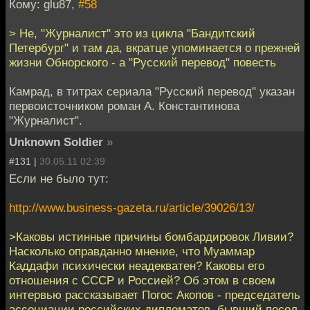
Кому: glu87,
#58
> Не, "Журналист" это из цикла "Бандитский
Петербург" и там да, вкратце упоминается о прежней
жизни Обнорского - а "Русский перевод" повесть
Камрад, в титрах сериала "Русский перевод" указан
первоисточником роман А. Константинова
"Журналист".
Unknown Soldier
»
#131 |
30.05.11 02:39
Если не было тут:
http://www.business-gazeta.ru/article/39026/13/
>Каковы истинные причины бомбардировок Ливии?
Насколько оправданно мнение, что Муаммар
Каддафи психически неадекватен? Каковы его
отношения с СССР и Россией? Об этом в своем
интервью рассказывает Погос Акопов - председатель
ассоциации российских дипломатов, бывший посол