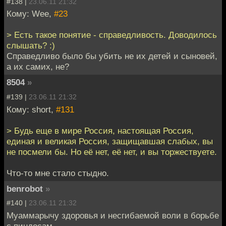
#138 |
23.06.11 21:32
Кому: Wee,
#23
> Есть такое понятие - справедливость. Доводилось
слышать? :)
Справедливо было бы убить не их детей и сыновей,
а их самих, не?
8504
»
#139 |
23.06.11 21:32
Кому: short,
#131
> Будь еще в мире Россия, настоящая Россия,
единая и великая Россия, защищавшая слабых, вы
не посмели бы. Но её нет, её нет, и вы торжествуете.
Что-то мне стало стыдно.
benrobot
»
#140 |
23.06.11 21:32
Муаммарычу здоровья и несгибаемой воли в борьбе
с пиндосам