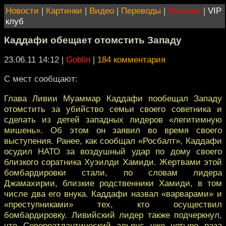
Новости
|
Картинки
|
Видео
|
Переводы
|
Магазин
|
VIP
клуб
Каддафи обещает отомстить Западу
23.06.11 14:12
|
Goblin
|
184 комментария
С мест сообщают:
Глава Ливии Муаммар Каддафи пообещал Западу
отомстить за убийство семьи своего советника и
сделать из детей западных лидеров «легитимную
мишень». Об этом он заявил во время своего
выступения. Ранее, как сообщал «Росбалт», Каддафи
осудил НАТО за воздушный удар по дому своего
близкого соратника Хуэилди Хамиди. Жертвами этой
бомбардировки стали, по словам лидера
Джамахирии, близкие родственники Хамиди, в том
числе два его внука. Каддафи назвал «варварами» и
«преступниками» тех, кто осуществил
бомбардировку. Ливийский лидер также подчеркнул,
что Североатлантический альянс уже четыре раза