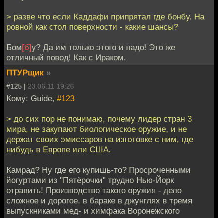
> разве что если Каддафи припрятал где бонбу. На
ровной как стол поверхности - какие шансы?
Бом
[б]
у? Да им только этого и надо! Это же
отличный повод! Как с Ираком.
ПТУРщик
»
#125 |
23.06.11 19:26
Кому: Guide,
#123
> до сих пор не понимаю, почему лидер стран 3
мира, не закупают биологическое оружие, и не
держат своих эмиссаров на изготовке с ним, где
нибудь в Европе или США.
Камрад? Ну где его купишь-то? Просроченными
йогуртами из "Пятёрочки" трудно Нью-Йорк
отравить! Производство такого оружия - дело
сложное и дорогое, в бараке в джунглях в тремя
выпускниками мед- и химфака Воронежского