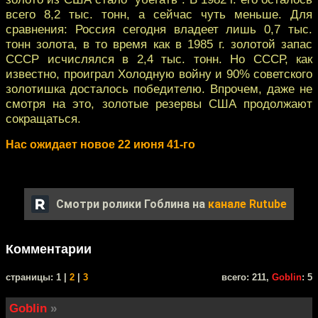
всего 8,2 тыс. тонн, а сейчас чуть меньше. Для
сравнения: Россия сегодня владеет лишь 0,7 тыс.
тонн золота, в то время как в 1985 г. золотой запас
СССР исчислялся в 2,4 тыс. тонн. Но СССР, как
известно, проиграл Холодную войну и 90% советского
золотишка досталось победителю. Впрочем, даже не
смотря на это, золотые резервы США продолжают
сокращаться.
Нас ожидает новое 22 июня 41-го
Смотри ролики Гоблина на
канале Rutube
Комментарии
cтраницы: 1 |
2
|
3
всего: 211,
Goblin
: 5
Goblin
»