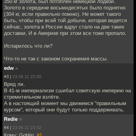
350 кг золота, был потоплен немецкой лодкой.
Золото в середине восьмидесятых было поднятно
(304 кг, если правильно помню). Не может такого
быть, чтобы при всей той добыче, которая ведется
сейчас, золота в России вдруг стало на две такие
доставки. И в Америке при этом все тоже пропало.
Испарилось что ли?
Что-то не так с законом сохранения массы.
edw
»
#3 |
23.06.11 23:30
Вряд ли.
В 41-м империализм сшибал советскую империю на
стремительном взлёте.
А в настоящий момент мы движемся "правильным
курсом", который они будут только поддерживать.
Redie
»
#4 |
23.06.11 23:32
Кому: Goblin,
#1