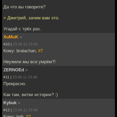
Да что вы говорите?
> Дмитрий, зачем вам это.
Угадай с трёх раз.
XuMuK
»
#10 |
23.06.11 23:45
Кому: bralachan,
#7
Неужели мы все умрём?!
ZERNOEd
»
#11 |
23.06.11 23:46
Прекрасно.
Как там, витки истории? :)
Kybuk
»
#12 |
23.06.11 23:46
Кому: hgh,
#2