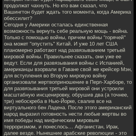
продолжат чахнуть. Но кто вам сказал, что
Вашингтон будет ждать того момента, когда Америка
обессилит?
Сегодня у Америки осталась единственная
возможность вернуть себе реальную мощь - война.
Только с помощью войны, причем войны "горячей"
она может "опустить" Китай. И уже 10 лет США
планомерно работают над развязыванием третьей
мировой войны. Правильнее сказать, они уже ее
ведут. Если для развязывания войны с Испанией,
американцы взорвали в Гаване свой же крейсер Мэн,
для вступления во Вторую мировую войну
организовали жертвоприношение в Перл-Харборе, то
для развязывания третьей мировой они устроили
масштабную инсценировку, обрушив два (а точнее,
три) небоскреба в Нью-Йорке, свалив все на
виртуального бен Ладена. После этого американский
народ выразил готовность нести любые жертвы во
имя победы над мифическим мировым
терроризмом, и понеслось… Афганистан, Ирак,
далее везде. Нынешние арабские революции - это