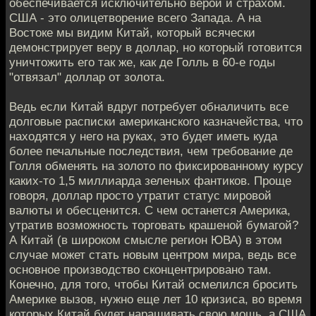
обеспечивается исключительно верой и страхом.
США - это олицетворение всего Запада. А на
Востоке мы видим Китай, который всячески
демонстрирует веру в доллар, но который готовится
уничтожить его так же, как де Голль в 60-е годы
"отвязал" доллар от золота.
Ведь если Китай вдруг потребует обналичить все
долговые расписки американского казначейства, что
находятся у него на руках, это будет иметь куда
более печальные последствия, чем требование де
Голля обменять на золото по фиксированному курсу
каких-то 1,5 миллиарда зеленых фантиков. Проще
говоря, доллар просто утратит статус мировой
валюты и обесценится. С чем останется Америка,
утратив возможность торговать крашеной бумагой?
А Китай (в широком смысле регион ЮВА) в этом
случае может стать новым центром мира, ведь все
основное производство сконцентрировано там.
Конечно, для того, чтобы Китай осмелился бросить
Америке вызов, нужно еще лет 10 кризиса, во время
которых Китай будет наращивать свою мощь, а США