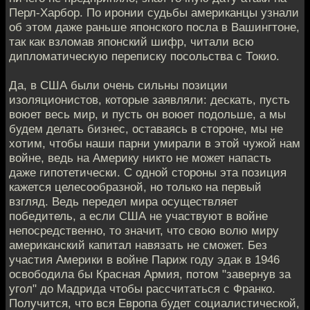
Перл-Харбор. По иронии судьбы американцы узнали
об этом даже раньше японского посла в Вашингтоне,
так как взломав японский шифр, читали всю
дипломатическую переписку посольства с Токио.
Да, в США были очень сильны позиции
изоляционистов, которые заявляли: дескать, пусть
воюет весь мир, и пусть он воюет подольше, а мы
будем делать бизнес, оставаясь в стороне, мы не
хотим, чтобы наши парни умирали в этой чужой нам
войне, ведь на Америку никто не может напасть
даже гипотетически. С одной стороны эта позиция
кажется целесообразной, но только на первый
взгляд. Ведь передел мира осуществляет
победитель, а если США не участвуют в войне
непосредственно, то значит, что свою волю миру
американский капитал навязать не сможет. Без
участия Америки в войне Париж году эдак в 1946
освободила бы Красная Армия, потом "завернув за
угол" до Мадрида чтобы рассчитаться с Франко.
Получится, что вся Европа будет социалистической,