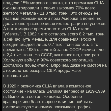
владели 15% мирового золота, в то время как США
сконцентрировали в своих закромах 70% всего
желтого металла - 21,8 тыс. тонн! Это отнюдь не
главный экономический приз Америки в войне, но
достаточно красноречивая иллюстрация ее успехов.
А вот в мирное время золото из США стало
"убегать". В 1982 г. его осталось всего 8,2 тыс. тонн,
а сейчас чуть меньше. Для сравнения: Россия
сегодня владеет лишь 0,7 тыс. тонн золота, в то
время как в 1985 г. золотой запас СССР исчислялся
в 2,4 тыс. тонн. Но СССР, как известно, проиграл
Холодную войну и 90% советского золотишка
досталось победителю. Впрочем, даже не смотря на
это, золотые резервы США продолжают
сокращаться.
В 1929 г. экономика США впала в коматозное
состояние - началась Великая депрессия 1929-1939
гг. Вылечила ее только война. Особенно
красноречиво благотворное влияние войны на
американскую экономику показывает график,