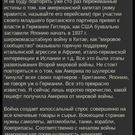
Я не буду повторять уже сто раз пережеванные
истины о том, как американский капитал (кому
нравится, называйте его еврейским) при участии
своего младшего британского партнера привел к
власти в Германии Гитлера, как США буквально
заставили Японию начать в 1937 г.
широкомасштабную войну в Китае, как "мировое
сообщество" оказывало горячую поддержку
итальянской агрессии в Африке, итало-германской
интервенции в Испании и т.д. Все это были этапы
развязывания Второй мировой войны. Не стоит
повторяться и о том, как Америка по шулерски
"кинула" всех своих партнеров - Британию, Японию,
не говоря уж о Германии. Все это прекрасно
известно. Я сейчас лишь коротко перечислю, какой
гешефт получила Америка от мировой войны.
Война создает колоссальный спрос совершенно на
все ключевые товары и сырье. Воюющим странам
нужны самолеты, автомобили, танки, корабли,
боеприпасы. Соответственно с началом войны
американская промышленность начинает