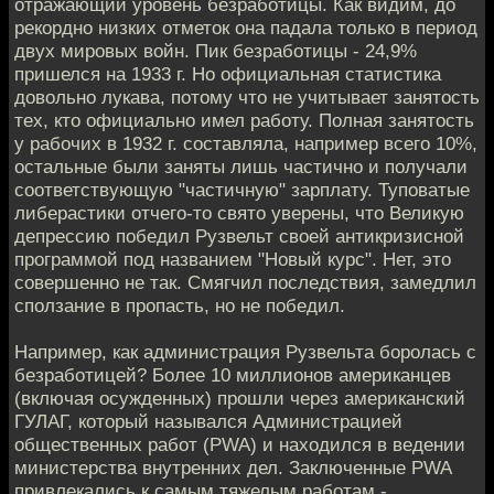
отражающий уровень безработицы. Как видим, до
рекордно низких отметок она падала только в период
двух мировых войн. Пик безработицы - 24,9%
пришелся на 1933 г. Но официальная статистика
довольно лукава, потому что не учитывает занятость
тех, кто официально имел работу. Полная занятость
у рабочих в 1932 г. составляла, например всего 10%,
остальные были заняты лишь частично и получали
соответствующую "частичную" зарплату. Туповатые
либерастики отчего-то свято уверены, что Великую
депрессию победил Рузвельт своей антикризисной
программой под названием "Новый курс". Нет, это
совершенно не так. Смягчил последствия, замедлил
сползание в пропасть, но не победил.
Например, как администрация Рузвельта боролась с
безработицей? Более 10 миллионов американцев
(включая осужденных) прошли через американский
ГУЛАГ, который назывался Администрацией
общественных работ (PWA) и находился в ведении
министерства внутренних дел. Заключенные PWA
привлекались к самым тяжелым работам -