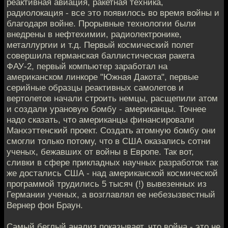
реактивная авиация, ракетная техника,
радиолокация - все это появилось во время войны и
благодаря войне. Прорывные технологии были
внедрены в нефтехимии, радиолектронике,
металлургии и т.д. Первый космический полет
совершила германская баллистическая ракета
ФАУ-2, первый компьютер заработал на
американском линкоре "Южная Дакота", первые
серийные образцы реактивных самолетов и
вертолетов начали строить немцы, расщепили атом
и создали урановую бомбу - американцы. Точнее
надо сказать, что американцы финансировали
Манхэттенский проект. Создать атомную бомбу они
смогли только потому, что в США оказались сотни
ученых, бежавших от войны в Европе. Так вот,
сливки в сфере прикладных научных разработок так
же достались США - над американской космической
программой трудились 5 тысяч (!) вывезенных из
Германии ученых, а возглавлял ее небезызвестный
Вернер фон Браун.
Самый беглый анализ показывает, что война - это не