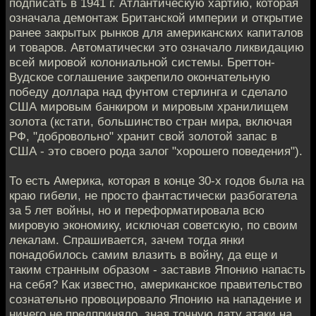
подписать в 1941 г. Атлантическую хартию, которая
означала демонтаж Британской империи и открытие
ранее закрытых рынков для американских капиталов
и товаров. Автоматически это означало ликвидацию
всей мировой колониальной системы. Бреттон-
Вудское соглашение закрепило окончательную
победу доллара над фунтом стерлинга и сделало
США мировым банкиром и мировым хранилищем
золота (кстати, большинство стран мира, включая
РФ, "добровольно" хранит свой золотой запас в
США - это своего рода залог "хорошего поведения").
То есть Америка, которая в конце 30-х годов была на
краю гибели, не просто фантастически разбогатела
за 5 лет войны, но и переформатировала всю
мировую экономику, исключая советскую, по своим
лекалам. Спрашивается, зачем тогда янки
понадобилось самим влазить в войну, да еще и
таким странным образом - заставив Японию напасть
на себя? Как известно, американское правительство
сознательно провоцировало Японию на нападение и
ничего не предприняло, зная точную дату атаки на