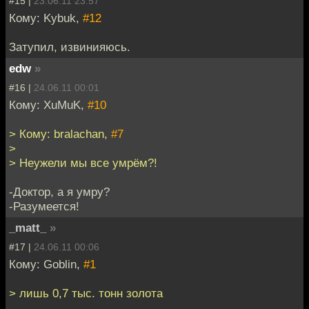
#15 |
23.06.11 23:57
Кому: Kybuk,
#12
Затупил, извинияюсь.
edw
»
#16 |
24.06.11 00:01
Кому: XuMuK,
#10
> Кому: bralachan,
#7
>
> Неужели мы все умрём?!
-Доктор, а я умру?
-Разумеется!
_matt_
»
#17 |
24.06.11 00:06
Кому: Goblin,
#1
> лишь 0,7 тыс. тонн золота