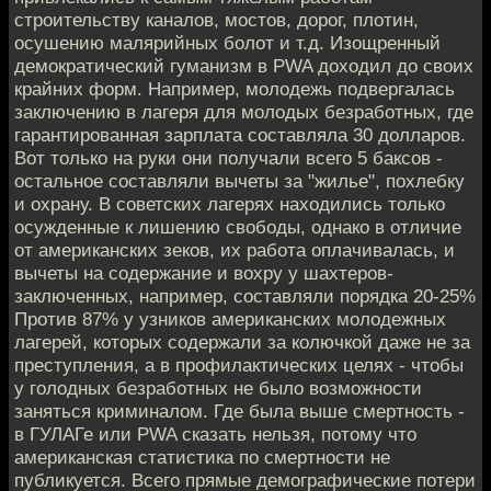
строительству каналов, мостов, дорог, плотин,
осушению малярийных болот и т.д. Изощренный
демократический гуманизм в PWA доходил до своих
крайних форм. Например, молодежь подвергалась
заключению в лагеря для молодых безработных, где
гарантированная зарплата составляла 30 долларов.
Вот только на руки они получали всего 5 баксов -
остальное составляли вычеты за "жилье", похлебку
и охрану. В советских лагерях находились только
осужденные к лишению свободы, однако в отличие
от американских зеков, их работа оплачивалась, и
вычеты на содержание и вохру у шахтеров-
заключенных, например, составляли порядка 20-25%
Против 87% у узников американских молодежных
лагерей, которых содержали за колючкой даже не за
преступления, а в профилактических целях - чтобы
у голодных безработных не было возможности
заняться криминалом. Где была выше смертность -
в ГУЛАГе или PWA сказать нельзя, потому что
американская статистика по смертности не
публикуется. Всего прямые демографические потери