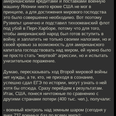
американскими кредитами и поставками военную
машину Японии никто кроме США не мог в
принципе, а для достижения мирового господства
это было совершенно необходимо. Вот поэтому
Рузвельт цинично и подставил тихоокеанский флот
под убой в Перл-Харборе, потому что для того,
чтобы американский народ был готов вступить в
войну, и заплатить не только своими налогами, но и
своей кровью за возможность для американского
капитала господствовать над миром, ей нужно было
не просто стать "жертвой" агрессии, но и испытать
унизительное поражение.
Думаю, пересказывать ход Второй мировой войны
нет нужды, а те, кто, не приходя в сознание,
успешно сдал ЕГЭ по истории, могут узнать о ней
хотя бы отсюда. Сразу перейдем к результатам.
Итак, США, понеся ничтожные по сравнению с
другими странами потери (400 тыс. чел.), получали:
- военный контроль над земным шаром (сегодня у
янки 737 военных баз по всему миру);