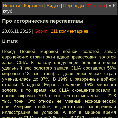
Новости
|
Картинки
|
Видео
|
Переводы
|
Магазин
|
VIP
клуб
Про исторические перспективы
23.06.11 23:25
|
Goblin
|
211 комментариев
Цитата:
Перед Первой мировой войной золотой запас
европейских стран почти вдвое превосходил золотой
запас США. К началу следующей большой войны
удельный вес золотого запаса США составлял 56%
мировых (13 тыс. тонн), а доля европейских стран
уменьшилась до 37%. В 1949 г. разоренные войной
страны Западной Европы владели 15% мирового
золота, в то время как США сконцентрировали в
своих закромах 70% всего желтого металла — 21,8
тыс. тонн! Это отнюдь не главный экономический
приз Америки в войне, но достаточно красноречивая
иллюстрация ее успехов. А вот в мирное время
золото из США стало "убегать". В 1982 г. его осталось