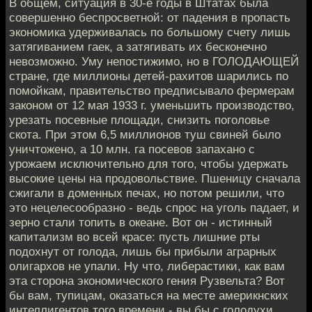
В общем, ситуация в 30-е годы в Штатах была
совершенно беспросветной: от падения в пропасть
экономика удерживалась по большому счету лишь
затягиванием гаек, а затягивать их бесконечно
невозможно. Уму непостижимо, но в ГОЛОДАЮЩЕЙ
стране, где миллионы детей-рахитов шарились по
помойкам, правительство предписывало фермерам
законом от 12 мая 1933 г. уменьшить производство,
урезать посевные площади, снизить поголовье
скота. При этом 6,5 миллионов туш свиней было
уничтожено, а 10 млн. га посевов запахано с
урожаем исключительно для того, чтобы удержать
высокие цены на продовольствие. Пшеницу сначала
сжигали в доменных печах, но потом решили, что
это нецелесообразно - ведь спрос на уголь падает, и
зерно стали топить в океане. Вот он - истинный
капитализм во всей красе: пусть лишние рты
подохнут от голода, лишь бы прибыли аграрных
олигархов не упали. Ну что, либерастики, как вам
эта сторона экономического гения Рузвельта? Вот
бы вам, тупицам, оказаться на месте америкнских
интеллигентов того времени - вы бы с голодухи