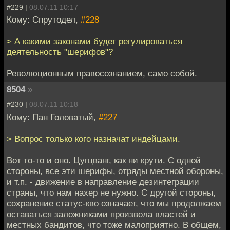
#229 |
08.07.11 10:17
Кому: Спрутодел,
#228
> А какими законами будет регулироваться
деятельность "шерифов"?
Революционным правосознанием, само собой.
8504
»
#230 |
08.07.11 10:18
Кому: Пан Головатый,
#227
> Вопрос только кого назначат индейцами.
Вот то-то и оно. Цугцванг, как ни крути. С одной
стороны, все эти шерифы, отряды местной обороны,
и т.п. - движение в направление дезинтеграции
страны, что нам нахер не нужно. С другой стороны,
сохранение статус-кво означает, что мы продолжаем
оставаться заложниками произвола властей и
местных бандитов, что тоже малоприятно. В общем,