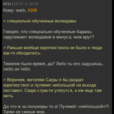
#211 |
08.07.11 05:00
Кому: warh,
#209
> специально обученные волкодавы
Говорят, что специально обученные бараны,
заруливают волкодавов в минуса, мож врут?
> Раньше вообще короткоствола не было и люди
как-то обходились.
Тяжелое было время, да? Либо ты его задушишь,
либо он тебя.
> Впрочем, жителям Сагры я бы раздал
короткоствол и пулемет небольшой на въезде
поставил. Скоро страсти улягутся, а им еще там
жить.
Да что ж за полумеры то а! Пулемёт «небольшой»?!
Тапки не смеши мои.