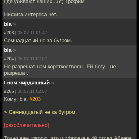
Где убивают наших...(с) Трофим
Нифига интереса нет.
bia
»
#203 |
08.07.11 01:47
Семнадцатый не за бугром.
bia
»
#204 |
08.07.11 02:07
Не разрешат нам короткостволы. Ей богу - не
разрешат.
Гном чирдашный
»
#205 |
08.07.11 02:07
Кому: bia,
#203
> Семнадцатый не за бугром.
[разоблачительно]
Точно вам говорю, это шифровка в 4й отдел Абвера