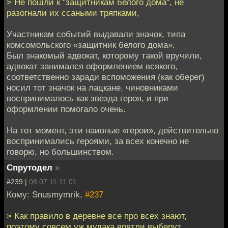
> Не пошли к "защитникам белого дома", не
разогнали их ссаными тряпками,
Участникам событий выдавали значок, типа
комсомольского «защитник белого дома».
Был знакомый адвокат, которому такой вручили,
адвокат занимался оформлением всякого,
соответственно заради вспоможения (как оберег)
носил тот значок на лацкане, чиновниками
воспринималось как звезда героя, и при
оформлении помогало очень.
На тот момент, эти наивные «герои», действительно
воспринимались героями, за всех конечно не
говорю, но большинством.
Спрутодел
»
#239 |
08.07.11 11:01
Кому: Snusmymrik,
#237
> Как правило в деревне все про всех знают,
поэтому совсем уж мудака врятли выберут.