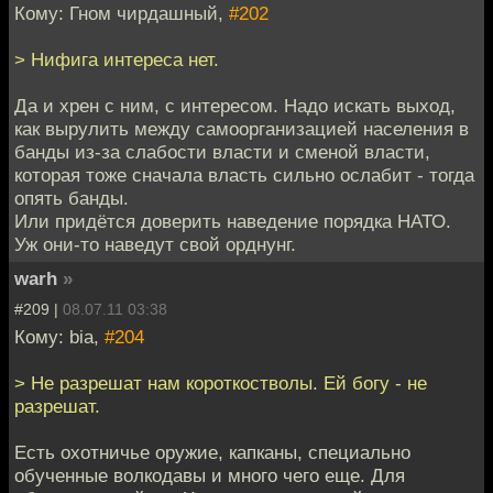
Кому: Гном чирдашный,
#202
> Нифига интереса нет.
Да и хрен с ним, с интересом. Надо искать выход,
как вырулить между самоорганизацией населения в
банды из-за слабости власти и сменой власти,
которая тоже сначала власть сильно ослабит - тогда
опять банды.
Или придётся доверить наведение порядка НАТО.
Уж они-то наведут свой орднунг.
warh
»
#209 |
08.07.11 03:38
Кому: bia,
#204
> Не разрешат нам короткостволы. Ей богу - не
разрешат.
Есть охотничье оружие, капканы, специально
обученные волкодавы и много чего еще. Для