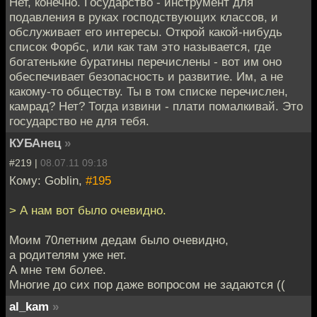
Нет, конечно. Государство - инструмент для
подавления в руках господствующих классов, и
обслуживает его интересы. Открой какой-нибудь
список Форбс, или как там это называется, где
богатенькие буратины перечислены - вот им оно
обеспечивает безопасность и развитие. Им, а не
какому-то обществу. Ты в том списке перечислен,
камрад? Нет? Тогда извини - плати помалкивай. Это
государство не для тебя.
КУБАнец
»
#219 |
08.07.11 09:18
Кому: Goblin,
#195
> А нам вот было очевидно.
Моим 70летним дедам было очевидно,
а родителям уже нет.
А мне тем более.
Многие до сих пор даже вопросом не задаются ((
al_kam
»