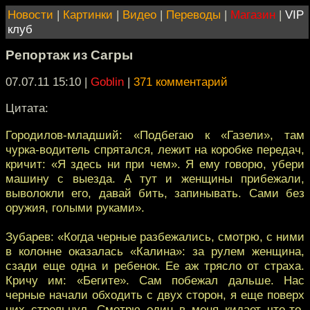
Новости
|
Картинки
|
Видео
|
Переводы
|
Магазин
|
VIP
клуб
Репортаж из Сагры
07.07.11 15:10
|
Goblin
|
371 комментарий
Цитата:
Городилов-младший: «Подбегаю к «Газели», там
чурка-водитель спрятался, лежит на коробке передач,
кричит: «Я здесь ни при чем». Я ему говорю, убери
машину с выезда. А тут и женщины прибежали,
выволокли его, давай бить, запинывать. Сами без
оружия, голыми руками».
Зубарев: «Когда черные разбежались, смотрю, с ними
в колонне оказалась «Калина»: за рулем женщина,
сзади еще одна и ребенок. Ее аж трясло от страха.
Кричу им: «Бегите». Сам побежал дальше. Нас
черные начали обходить с двух сторон, я еще поверх
них стрельнул. Смотрю один в меня кидает что-то.