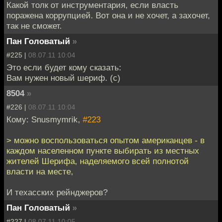
Какой толк от инструментария, если власть
поражена коррупцией. Вот она и не хочет, а захочет,
так не сможет.
Пан Головатый
»
#225 |
08.07.11 10:04
Это если будет кому сказать:
Вам нужен новый шериф. (с)
8504
»
#226 |
08.07.11 10:04
Кому: Snusmymrik,
#223
> можно воспользоваться опытом американцев - в
каждом населенном пункте выбирать из местных
жителей Шерифа, наделяемого всей полнотой
власти на месте,
И техасских рейнджеров?
Пан Головатый
»
#227 |
08.07.11 10:05