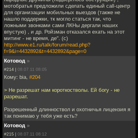
мотобратья предложили сделать единый call-центр
для организации мобильных выездов (также не
нашло поддержки, тк могло статься так, что
ложными звонками сами ЛКНы дергали наших
впустую) , и др. Ройзман отказался ехать на этот
митинг - не время, де". (с)
http://www.e1.ru/talk/forum/read.php?
f=9&i=4432892&t=4432892&page=0
Котовод
»
#214 |
08.07.11 08:05
Кому: bia,
#204
> Не разрешат нам короткостволы. Ей богу - не
разрешат.
Разрешенный длинноствол и охотничья лицензия я
так понимаю у тебя уже есть?
Котовод
»
#215 |
08.07.11 08:12