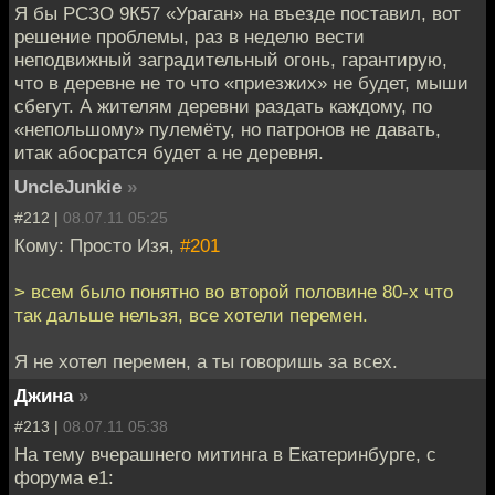
Я бы РСЗО 9К57 «Ураган» на въезде поставил, вот
решение проблемы, раз в неделю вести
неподвижный заградительный огонь, гарантирую,
что в деревне не то что «приезжих» не будет, мыши
сбегут. А жителям деревни раздать каждому, по
«непольшому» пулемёту, но патронов не давать,
итак абосратся будет а не деревня.
UncleJunkie
»
#212 |
08.07.11 05:25
Кому: Просто Изя,
#201
> всем было понятно во второй половине 80-х что
так дальше нельзя, все хотели перемен.
Я не хотел перемен, а ты говоришь за всех.
Джина
»
#213 |
08.07.11 05:38
На тему вчерашнего митинга в Екатеринбурге, с
форума e1: