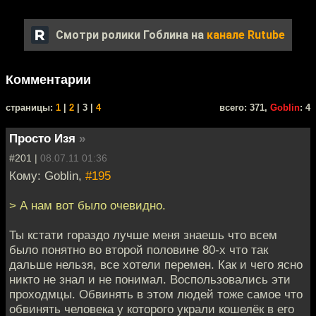
Смотри ролики Гоблина на
канале Rutube
Комментарии
cтраницы:
1
|
2
| 3 |
4
всего: 371,
Goblin
: 4
Просто Изя
»
#201 |
08.07.11 01:36
Кому: Goblin,
#195
> А нам вот было очевидно.
Ты кстати гораздо лучше меня знаешь что всем
было понятно во второй половине 80-х что так
дальше нельзя, все хотели перемен. Как и чего ясно
никто не знал и не понимал. Воспользовались эти
проходмцы. Обвинять в этом людей тоже самое что
обвинять человека у которого украли кошелёк в его