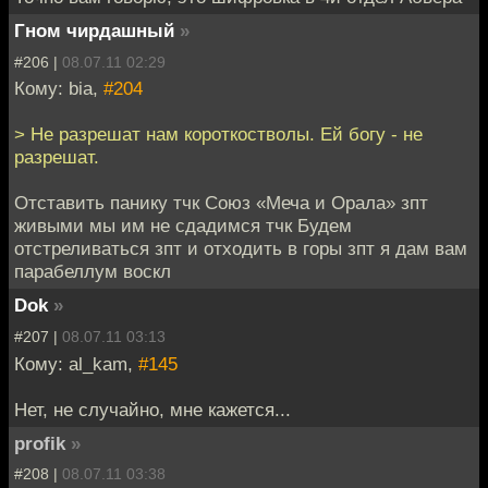
Гном чирдашный
»
#206 |
08.07.11 02:29
Кому: bia,
#204
> Не разрешат нам короткостволы. Ей богу - не
разрешат.
Отставить панику тчк Союз «Меча и Орала» зпт
живыми мы им не сдадимся тчк Будем
отстреливаться зпт и отходить в горы зпт я дам вам
парабеллум воскл
Dok
»
#207 |
08.07.11 03:13
Кому: al_kam,
#145
Нет, не случайно, мне кажется...
profik
»
#208 |
08.07.11 03:38