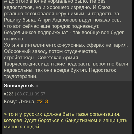
А до этого вполне нормально было. Не без
недостатков, но и хорошего изрядно. И Союз
реально осознавался нерушимым, и гордость за
Родину была. А при Андропове вдруг показалось,
что вот сейчас еще порядок поднаведут,
бездельников подприжучат - так вообще все будет
отлично.
Хотя я в интеллигентско-кухонных сферах не парил.
Оборонный завод, потом студенчество,
стройотряды, Советская Армия.
Творческо-диссидентские педерасты вероятно были
недовольны, так они всегда бухтят. Недостаток
трудотерапии.
Snusmymrik
»
#223 |
08.07.11 09:57
Кому: Джина,
#213
> то и у русских должна быть такая организация,
которая будет бороться с бандитизмом и защищать
мирных людей.