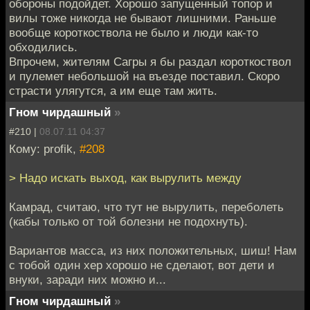
обороны подойдет. Хорошо запущенный топор и
вилы тоже никогда не бывают лишними. Раньше
вообще короткоствола не было и люди как-то
обходились.
Впрочем, жителям Сагры я бы раздал короткоствол
и пулемет небольшой на въезде поставил. Скоро
страсти улягутся, а им еще там жить.
Гном чирдашный
»
#210 |
08.07.11 04:37
Кому: profik,
#208
> Надо искать выход, как вырулить между
Камрад, считаю, что тут не вырулить, переболеть
(кабы только от той болезни не подохнуть).
Вариантов масса, из них положительных, шиш! Нам
с тобой один хер хорошо не сделают, вот дети и
внуки, заради них можно и...
Гном чирдашный
»