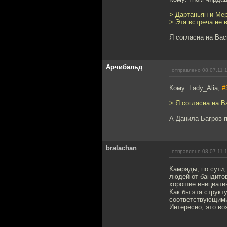
> Дартаньян и Мер
> Эта встреча не 
Я согласна на Ва
Арчибальд
отправлено 08.07.11 
Кому: Lady_Alia,
#
> Я согласна на В
А Данила Багров 
bralachan
отправлено 08.07.11 
Камрады, по сути,
людей от бандито
хорошие инициатив
Как бы эта структ
соответствующими
Интересно, это в