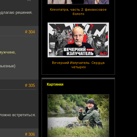
Клеопатра, часть 2: финансовое
едлагаю решения.
болото
# 304
мужчине,
Вечерний Излучатель: Сердца
рьезные)
четырех
Картинки
# 305
ложно встретиться.
# 306