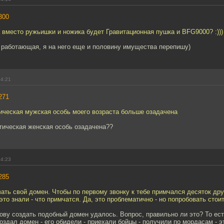
300
 вместо ружьишки и ножика будет Гравитационная пушка и BFG9000? :)))
 работающая, я на него еще и половину имущества перепишу)
14:21
271
ическая мужская особь моего возраста больше озадачена
тическая женская особь озадачена??
14:23
285
вать свой домен. Чтобы по первому звонку к тебе примчался десяток дру
это знали - что примчатся. Да, это проблематично - но попробовать стоит
ву создать подобный домен удалось. Вопрос, правильно ли это? То ест
оздал домен - его обидели - приехали бойцы - получили по мордасам - э