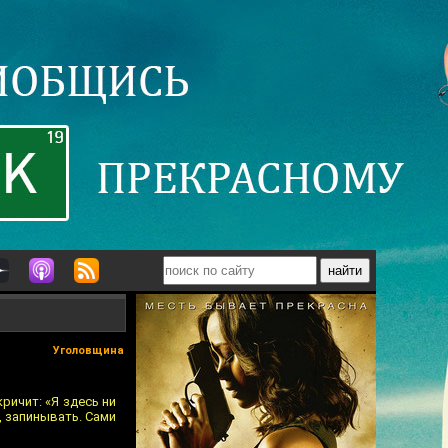
Уголовщина
ричит: «Я здесь ни
, запинывать. Сами