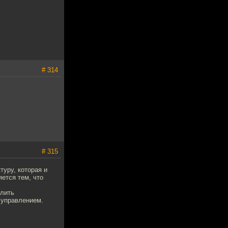
# 314
# 315
туру, которая и
ется тем, что
елить
 управлением.