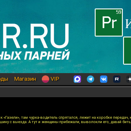
оды
Магазин
VIP
«Газели», там чурка-водитель спрятался, лежит на коробке передач, к
ашину с выезда. А тут и женщины прибежали, выволокли его, давай бить