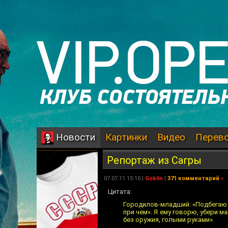
Картинки
Видео
Перев
Новости
Репортаж из Сагры
07.07.11 15:10 |
Goblin
|
371 комментарий
»
Цитата:
Городилов-младший: «Подбегаю к 
при чем». Я ему говорю, убери м
без оружия, голыми руками».