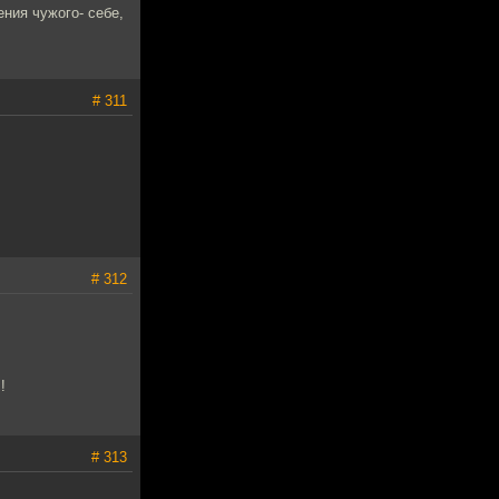
ния чужого- себе,
# 311
# 312
!
# 313