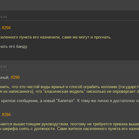
14:34
,
#294
еленного пункта его назначили, сами же могут и прогнать.
нать его банду.
14:34
шный,
#299
нить, что это чистой воды враньё и способ ограбить колонию (государств
я из написанного), что "класическая модель" нисколько не опровергает
е краткое сообщение, а новый "Капитал". К тому-же лично я достаточно ч
,
#294
чается вышестоящим руководством, поэтому не требуется приказа выш
ы шерифа снять с должности. Сами жители населенного пункта его назн