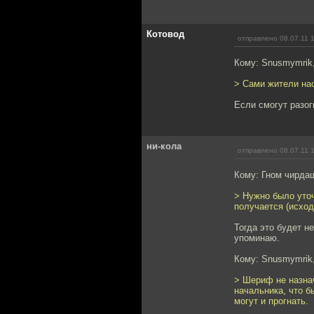
Котовод
отправлено 08.07.11 
Кому: Snusmymrik
> Сами жители нас
Если смогут разог
ни-кола
отправлено 08.07.11 
Кому: Гном чирда
> Нужно было уточ
получается (исход
Тогда это будет н
упоминаю.
Кому: Snusmymrik
> Шериф не назна
начальника, что б
могут и прогнать.