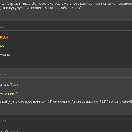
ая Страж-птица. Вот сколько раз уже спотыкались при попытке перенесе
, так кукурузы и прочее. Мало на лбу шишек?
14:35
#304
аю
точно.
14:37
шный,
#307
ипопинс?))
 найдут хорошую попинс!!! Вот только Дартаньяны по ЗАГСам не ходят!!
14:39
шный,
#307