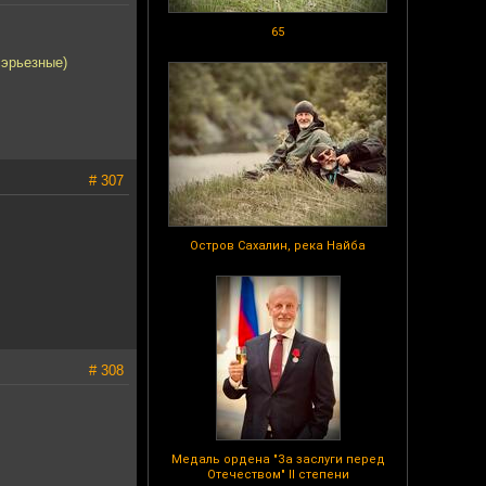
65
сэрьезные)
# 307
Остров Сахалин, река Найба
# 308
Медаль ордена "За заслуги перед
Отечеством" II степени