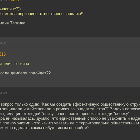
ипопинс?))
возможна впринципе, отвественно заявляю!!!
силия Тёркина
14:41
313
асилия Тёркина
после дембеля подойдет??
14:43
 вопрос только один: "Как бы создать эффективную общественную струк
в защищала и действовала в рамках законодательства?" Задача осложня
ы, идущие от людей "снизу" очень часто пресекают люди "сверху".
ура ни называлась, думаю, что единственный способ ее узаконить и над
 полномочиями - это как-то увязать ее с территориально общественным
озможно сделать каким-нибудь иным способом?