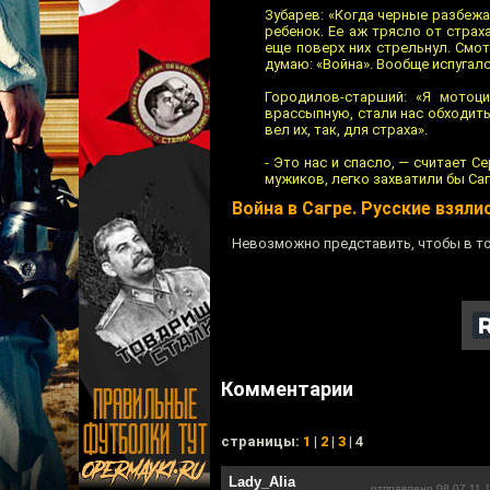
Зубарев: «Когда черные разбежа
ребенок. Ее аж трясло от страха
еще поверх них стрельнул. Смот
думаю: «Война». Вообще испугалс
Городилов-старший: «Я мотоци
врассыпную, стали нас обходить,
вел их, так, для страха».
- Это нас и спасло, — считает 
мужиков, легко захватили бы Саг
Война в Сагре. Русские взяли
Невозможно представить, чтобы в то
Комментарии
cтраницы:
1
|
2
|
3
| 4
Lady_Alia
отправлено 08.07.11 