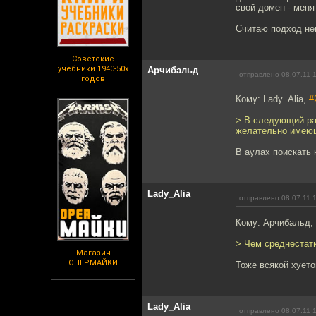
свой домен - меня
Считаю подход неп
Советские
учебники 1940-50х
Арчибальд
отправлено 08.07.11 
годов
Кому: Lady_Alia,
#
> В следующий раз
желательно имеющ
В аулах поискать 
Lady_Alia
отправлено 08.07.11 
Кому: Арчибальд,
> Чем среднестат
Магазин
ОПЕРМАЙКИ
Тоже всякой хует
Lady_Alia
отправлено 08.07.11 