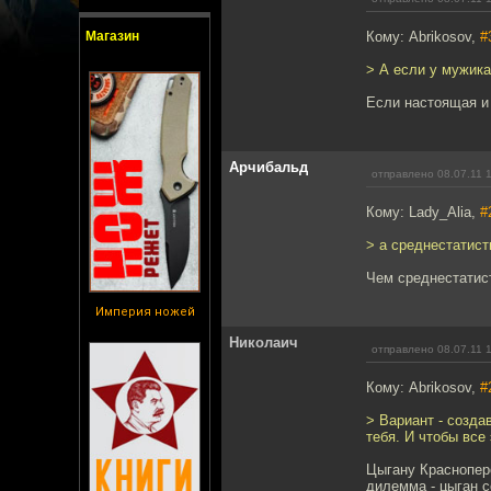
Магазин
Кому: Abrikosov,
#
> А если у мужика
Если настоящая и
Арчибальд
отправлено 08.07.11 
Кому: Lady_Alia,
#
> а среднестатист
Чем среднестатис
Империя ножей
Николаич
отправлено 08.07.11 
Кому: Abrikosov,
#
> Вариант - созда
тебя. И чтобы все 
Цыгану Красноперо
дилемма - цыган с