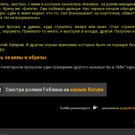
лись, смотрю, с ними в колонне оказалась «Калина»: за рулем женщина
. Кричу им: «Бегите». Сам побежал дальше. Нас черные начали обходит
рю один в меня кидает что-то. Сел [показывает: на корточках, обхват
я. Но не взорвалось».
кл бросил, и думаю, куда стрелять: вверх или вниз. Стал стреля
 окружать. Приехало-то много, я выстрел в воздух, другой. Патроны к
Сергей Зубарев. В другом случае приезжие, которых было на порядок б
ру.
сь за вилы и обрезы.
талитарном прошлом один гражданин другого называл бы в СМИ "чурк
Смотри ролики Гоблина на
канале Rutube
Goblin рекомендует
заказывать
разработ
14:14