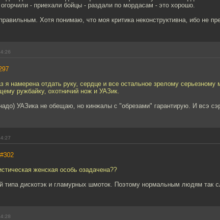
 огорчили - приехали бойцы - раздали по мордасам - это хорошо.
равильным. Хотя понимаю, что моя критика неконструктивна, ибо не пр
14:26
297
 я намерена отдать руку, сердце и все остальное зрелому серьезному 
ему ружбайку, охотничий нож и УАЗик.
надо) УАЗика не обещаю, но кинжалы с "обрезами" гарантирую. И всэ сэ
14:27
#302
истическая женская особь озадачена??
ой типа дискотэк и гламурных шмоток. Поэтому нормальным людям так с
14:28