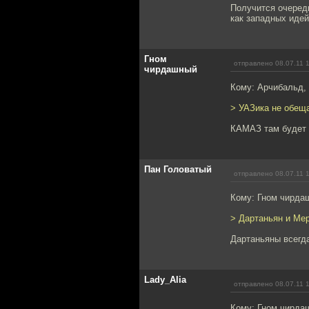
Получится очередн
как западных идей
Гном
отправлено 08.07.11 
чирдашный
Кому: Арчибальд,
> УАЗика не обещ
КАМАЗ там будет 
Пан Головатый
отправлено 08.07.11 
Кому: Гном чирда
> Дартаньян и Мер
Дартаньяны всегда
Lady_Alia
отправлено 08.07.11 
Кому: Гном чирда