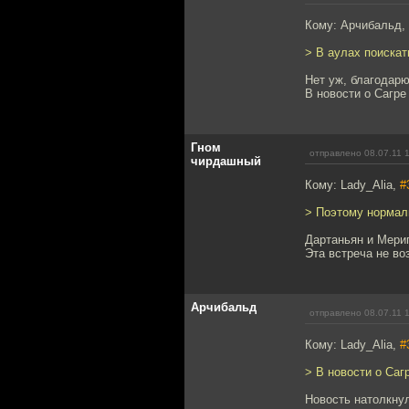
Кому: Арчибальд,
> В аулах поискат
Нет уж, благодарю
В новости о Сагр
Гном
отправлено 08.07.11 
чирдашный
Кому: Lady_Alia,
#
> Поэтому нормал
Дартаньян и Мери
Эта встреча не во
Арчибальд
отправлено 08.07.11 
Кому: Lady_Alia,
#
> В новости о Са
Новость натолкну