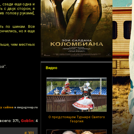
, сзади еще одна и
ь с двух сторон, я
ив голову руками],
ть по шинам. Все
ончились, но я еще
ольше, чем местных
ой".
Видео
ку сайтов
в megagroup.ru
О предстоящем Турнире Святого
всего: 371,
Goblin
: 4
Георгия
# 301