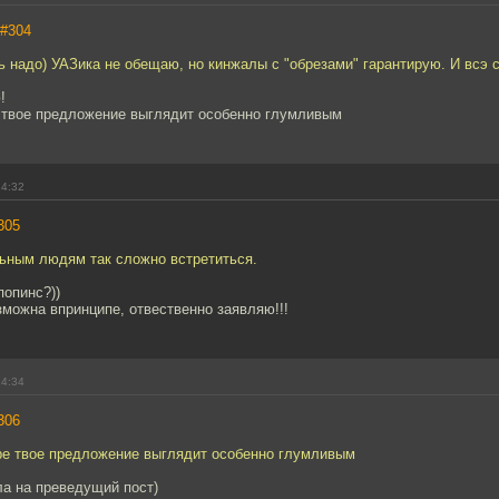
#304
ь надо) УАЗика не обещаю, но кинжалы с "обрезами" гарантирую. И всэ 
!
е твое предложение выглядит особенно глумливым
14:32
305
ьным людям так сложно встретиться.
попинс?))
зможна впринципе, отвественно заявляю!!!
14:34
306
гре твое предложение выглядит особенно глумливым
ла на преведущий пост)