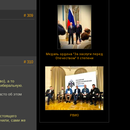
# 309
Медаль ордена "За заслуги перед
Отечеством" II степени
# 310
о), а то
 либеральную.
асто об этом
РВИО
естоящего
ачили, сами же