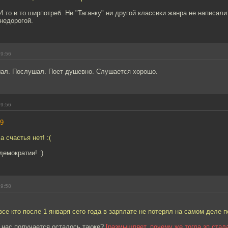
 то и то ширпотреб. Ни "Таганку" ни другой классики жанра не написали
недорогой.
19:56
ал. Послушал. Поет душевно. Слушается хорошо.
19:56
9
 счастья нет! :(
демократии! :)
19:58
все кто после 1 января сего года в зарплате не потерял на самом деле 
 нас получается осталось также?
[размышляет, почему же тогда зп стал