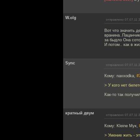
W.olg
отправлено 07.07.11 
Вот что значить д
вранина..Пацанчик
за быдло Она сото
И потом.. как в ж
Sync
отправлено 07.07.11 
Кому: naxxodka,
#
> У кого нет биле
Как-то так получи
кратный двум
отправлено 07.07.11 
Кому: Kleine Мук,
> Умение жить - э