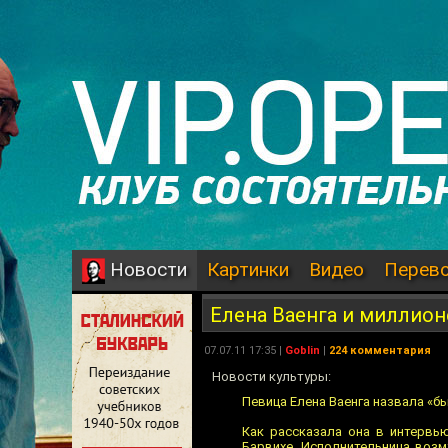
Картинки
Видео
Перев
Новости
Елена Ваенга и миллио
07.07.11 17:35 |
Goblin
|
224 комментария
Новости культуры:
Певица Елена Ваенга назвала «б
Как рассказала она в интервь
Барвихе. Исполнительница возм