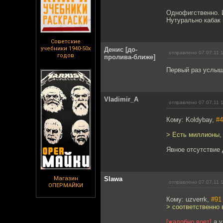
Однофигственно. И
Нутурально кабак 
Советские
учебники 1940-50х
Денис [до-
отправлено 07.07.11 
годов
пролива-ближе]
Первый раз услыш
Vladimir_A
отправлено 07.07.11 
Кому: Koldybay,
#4
> Есть миллионы, а
Явное отсутствие 
Магазин
Slawa
отправлено 07.07.11 
ОПЕРМАЙКИ
Кому: uzverrk,
#91
> соответственно 
[жалобно воет]
а у