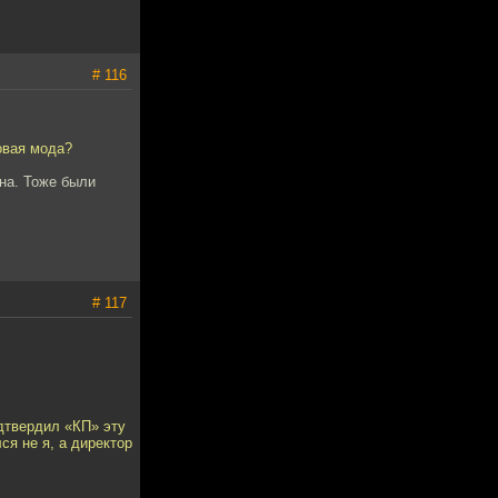
# 116
овая мода?
она. Тоже были
# 117
одтвердил «КП» эту
ся не я, а директор