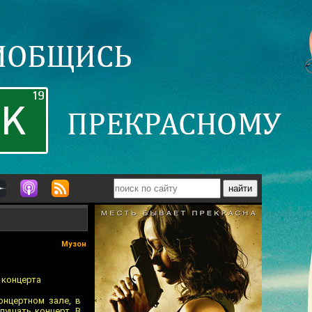
Музон
 концерта
онцертном зале, в
лушать концерт. В