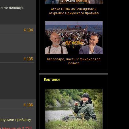
 и не напишут.
Атака БПЛА на Геленджик и
открытие Ормузского пролива
# 104
# 105
Клеопатра, часть 2: финансовое
болото
Картинки
# 106
получили прибавку.
а меньше на 0,2%]