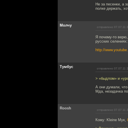
Не за песенки, а 
полке держать, хо
Молчу
отправлено 07.07.11 
Я почему-то верю,
русских селениях:
http://www.youtub
Тумбус
отправлено 07.07.11 
> «быдлом» и «уро
А они думали, что 
Мда, незадачка п
Roosh
отправлено 07.07.11 
Кому: Kleine Мук,