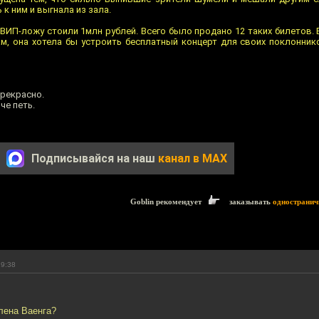
 к ним и выгнала из зала.
 ВИП-ложу стоили 1млн рублей. Всего было продано 12 таких билетов.
ам, она хотела бы устроить бесплатный концерт для своих поклонни
прекрасно.
че петь.
Подписывайся на наш
канал в MAX
Goblin рекомендует
заказывать
одностранич
19:38
Елена Ваенга?