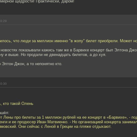
имерной щедрости! Практически, даром!
20:29
чилось, что люди за миллион именно "в жопу" билет приобрели. Может н
в новостях показывали кажись там же в Барвихе концерт был Элтона Дж
у и выше. Но продали не двенадцать билетов, а до хуя.
о Элтон Джон, а то непонятно кто.
20:30
, кто такой Олень
ашёл:
от Лены про билеты за 1 миллион рублей на ее концерт в «Барвихе», - п
енги и ее продюсер Иван Матвиенко. - Но организацией концерта занимал
мовский. Они сейчас с Леной в Греции на пляже отдыхают.