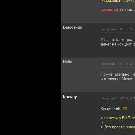
> Важенка - самка
[скромно]
Уточните
Высотник
отправлено 07.07.11 
У нас в Танкогра
денег на концерт 
Haifa
отправлено 07.07.11 
Примечательно, чт
интересно. Может 
browny
отправлено 07.07.11 
Кому: truth,
#5
> билеты в ВИП-л
>
> Это просто празд