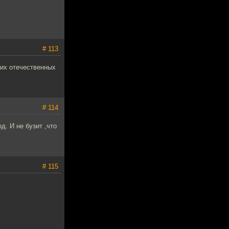
# 113
ших отечественных
# 114
д. И не бузит ,что
# 115