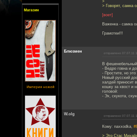
>
> Говорят, самка 
Магазин
[воет]
Важенка - самка о
Грамотеи!!!
Блюзмен
отправлено 07.07.11 
В фешенебельный 
- Ведро говна и д
- Простите, но эт
Новый русский дос
халдей приносит в
кошку за хвост и 
Империя ножей
головой:
- Эх, скукота, скук
W.olg
отправлено 07.07.11 
Кому: naxxodka,
#
> Это Стас Михайл