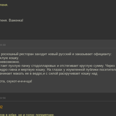
оленя.
леня. Важенка!
19:39
роскошный ресторан заходит новый русский и заказывает официанту:
охлую кошку.
о невозможно.
тает пухлую пачку стодолларовых и отстегивает круглую сумму. Через 
едро говна и мертвую кошку. На глазах у изумленной публики посетител
начинает макать ее в ведро,и с силой раскручивает кошку над
ота, скукот-и-и-и-ща!
19:56
82
ов в юбке, но и голос поприятнее.