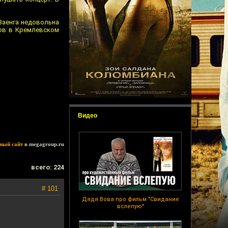
 Ваенга недовольна
ков в Кремлевском
Видео
ный сайт
в megagroup.ru
всего: 224
# 101
Дядя Вова про фильм "Свидание
вслепую"