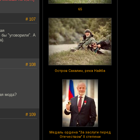
65
# 107
кая
 бы "уговорили". А
а).
# 108
Остров Сахалин, река Найба
вая мода?
# 109
Медаль ордена "За заслуги перед
Отечеством" II степени