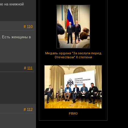
ию на книжной
# 110
а. Есть женщины в
Медаль ордена "За заслуги перед
Отечеством" II степени
# 111
# 112
РВИО