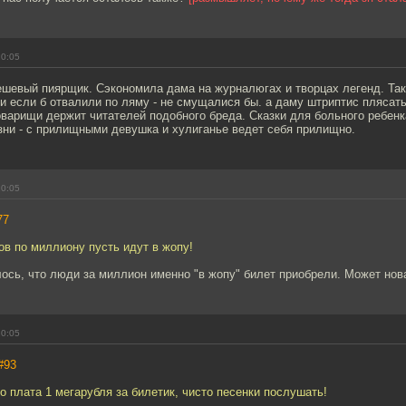
20:05
ешевый пиярщик. Сэкономила дама на журналюгах и творцах легенд. Та
и если б отвалили по ляму - не смущалися бы. а даму штриптис плясать
варищи держит читателей подобного бреда. Сказки для больного ребенк
изни - с прилищными девушка и хулиганье ведет себя прилищно.
20:05
77
тов по миллиону пусть идут в жопу!
лось, что люди за миллион именно "в жопу" билет приобрели. Может но
20:05
#93
то плата 1 мегарубля за билетик, чисто песенки послушать!