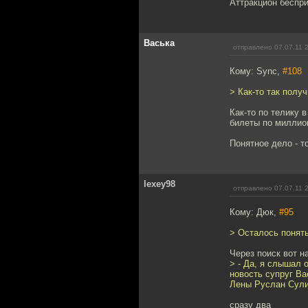
Аттракцион беспр
Васька
отправлено 07.07.11 
Кому: Sync,
#108
> Как-то так полу
Как-то по телику 
билеты по миллион
Понятное дело - т
lexey98
отправлено 07.07.11 
Кому: Дюк,
#95
> Осталось понять
Через поиск вот н
> - Да, я слышал 
новость супруг Ва
Лены Руслан Сули
сразу два