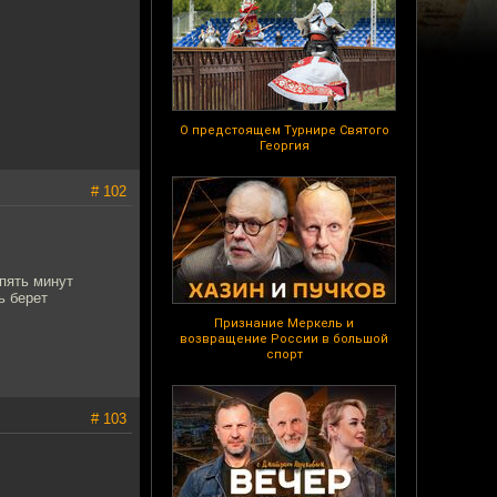
О предстоящем Турнире Святого
Георгия
# 102
пять минут
ь берет
Признание Меркель и
возвращение России в большой
спорт
# 103