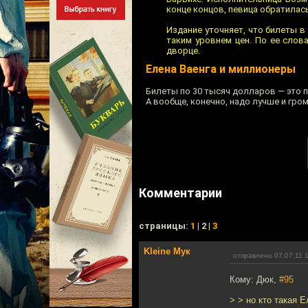
конце концов, певица обратилась
Издание уточняет, что билеты в
таким уровнем цен. По ее слов
дворце.
Елена Ваенга и миллионеры
Билеты по 30 тысяч долларов — это 
А вообще, конечно, надо лучше и гром
Комментарии
cтраницы:
1
| 2 |
3
Kleine Мук
отправлено 07.07.11 
Кому: Дюк,
#95
> > но кто такая 