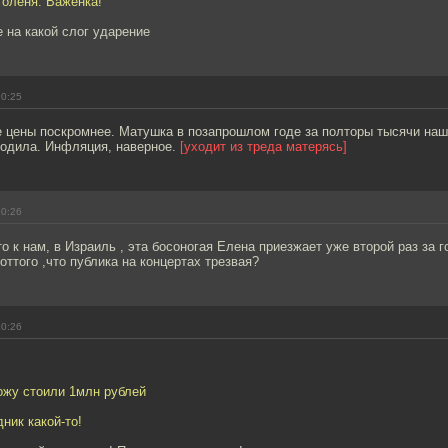
 оленя. Важенка!
 на какой слог ударение
20:25
де цены поскромнее. Матушка в позапрошлом годе за полторы тысячи на
ходила. Инфляция, наверное.
[уходит из треда матерясь]
20:26
о к нам, в Израиль , эта босоногая Елена приезжает уже второй раз за го
оттого ,что публика на концертах трезвая?
20:26
ожу стоили 1млн рублей
ник какой-то!