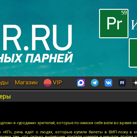
оды
Магазин
VIP
неры
ыдлом» и «уродами» зрителей, которые по-хамски себя вели во время ее
ю «КП», речь идет о людях, которые купили билеты в ВИП-ложу в к
ущена тем, что сильно выпившие зрители шумели и мешали другим с