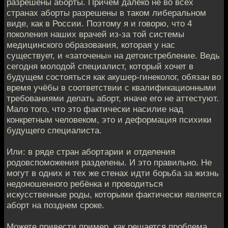
разрешены аборты. Причём далеко не во всех
странах аборты разрешены в таком либеральном
виде, как в России. Поэтому я и говорю, что 4
поколения наших врачей из-за той системы
медицинского образования, которая у нас
существует, и «заточены» на детоистребление. Ведь
сегодня молодой специалист, который хочет в
будущем состояться как акушер-гинеколог, обязан во
время учёбы в соответствии с квалификационными
требованиями делать аборт, иначе его не аттестуют.
Мало того, что это фактически насилие над
конкретным человеком, это и деформация психики
будущего специалиста.
Или: в ряде стран абортарии и отделения
родовспоможения разделены. И это правильно. Не
могут в одних и тех же стенах идти борьба за жизнь
недоношенного ребёнка и проводиться
искусственные роды, которыми фактически является
аборт на позднем сроке.
Можете привести пример, как решается проблема