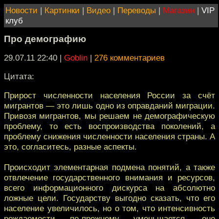
Новости
|
Картинки
|
Видео
|
Переводы
|
Магазин
|
VIP
клуб
Про демографию
29.07.11 22:40
|
Goblin
|
276 комментариев
Цитата:
Прирост численности населения России за счёт
мигрантов — это лишь одно из оправданий миграции.
Привозя мигрантов, мы решаем не демографическую
проблему, то есть воспроизводства поколений, а
проблему снижения численности населения страны. А
это, согласитесь, разные аспекты.
Происходит элементарная подмена понятий, а также
отвлечение государственного внимания и ресурсов,
всего информационного дискурса на абсолютно
ложные цели. Государству выгодно сказать, что его
население увеличилось, но о том, что интенсивность
рождаемости по-прежнему уменьшается, оно