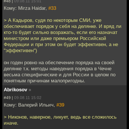
#48 |
09.08.11 15:01
Кому: Mirza Haidar,
#33
> А Кадыров, судя по некоторым СМИ, уже
обеспечивает порядок у себя на делянке. И вряд ли
кто-то будет сильно возражать, если его назначат
министром или даже премьером Российской
Федерации и при этом он будет эффективен, а не
"эффективен")
он годен ровно на обеспечение порядка на своей
делянке т.к. методы наведения порядка в Чечне
весьма специфические и для России в целом по
понятным причинам малопригодны.
Abrikosov
»
#49 |
09.08.11 15:02
Кому: Валерий Ильич,
#39
> Никонов, наверное, ликует, ведь все сложилось
иначе.