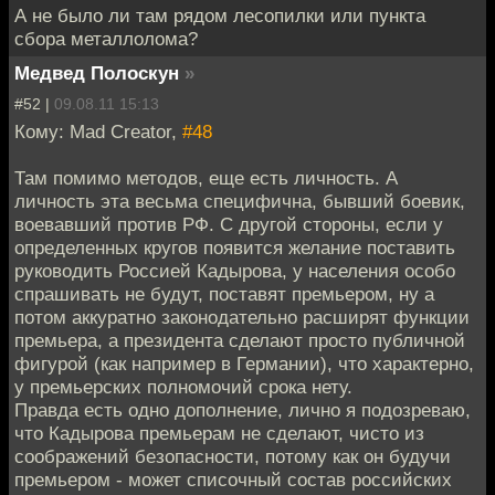
А не было ли там рядом лесопилки или пункта
сбора металлолома?
Медвед Полоскун
»
#52 |
09.08.11 15:13
Кому: Mad Creator,
#48
Там помимо методов, еще есть личность. А
личность эта весьма специфична, бывший боевик,
воевавший против РФ. С другой стороны, если у
определенных кругов появится желание поставить
руководить Россией Кадырова, у населения особо
спрашивать не будут, поставят премьером, ну а
потом аккуратно законодательно расширят функции
премьера, а президента сделают просто публичной
фигурой (как например в Германии), что характерно,
у премьерских полномочий срока нету.
Правда есть одно дополнение, лично я подозреваю,
что Кадырова премьерам не сделают, чисто из
соображений безопасности, потому как он будучи
премьером - может списочный состав российских