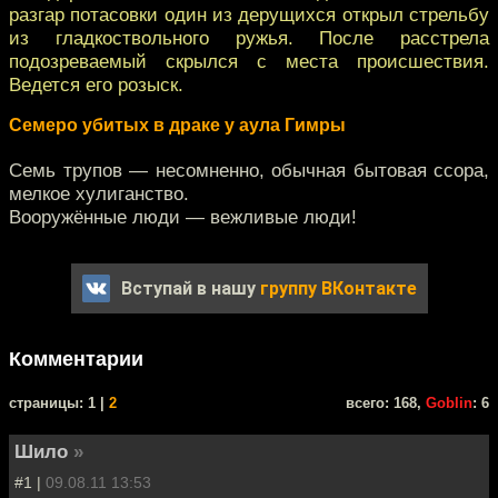
разгар потасовки один из дерущихся открыл стрельбу
из гладкоствольного ружья. После расстрела
подозреваемый скрылся с места происшествия.
Ведется его розыск.
Семеро убитых в драке у аула Гимры
Семь трупов — несомненно, обычная бытовая ссора,
мелкое хулиганство.
Вооружённые люди — вежливые люди!
Вступай в нашу
группу ВКонтакте
Комментарии
cтраницы: 1 |
2
всего: 168,
Goblin
: 6
Шило
»
#1 |
09.08.11 13:53