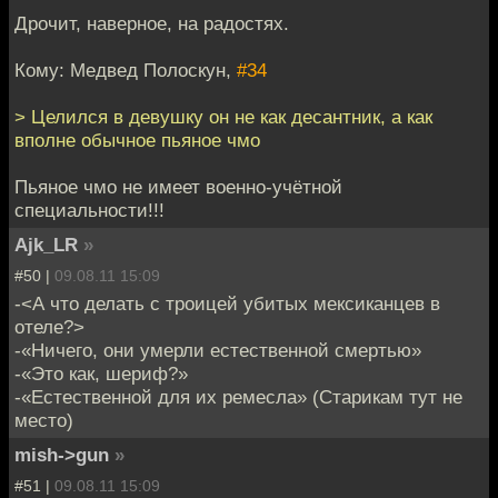
Дрочит, наверное, на радостях.
Кому: Медвед Полоскун,
#34
> Целился в девушку он не как десантник, а как
вполне обычное пьяное чмо
Пьяное чмо не имеет военно-учётной
специальности!!!
Ajk_LR
»
#50 |
09.08.11 15:09
-<А что делать с троицей убитых мексиканцев в
отеле?>
-«Ничего, они умерли естественной смертью»
-«Это как, шериф?»
-«Естественной для их ремесла» (Старикам тут не
место)
mish->gun
»
#51 |
09.08.11 15:09