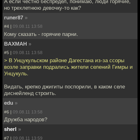
А если честно беспредел, понимаю, люди горячие,
но трехлетнюю девочку-то как?
runer87
»
#4 |
09.08.11 13:58
Кому сказать - горячие парни.
BAXMAH
»
#5 |
09.08.11 13:58
> В Унцукульском районе Дагестана из-за ссоры
возле заправки подрались жители селений Гимры и
Унцукуль.
Видать, крепко джигиты поспорили, в каком селе
диснейленд строить.
edu
»
#6 |
09.08.11 13:58
Дружба народов?
sherl
»
#7 |
09.08.11 13:59