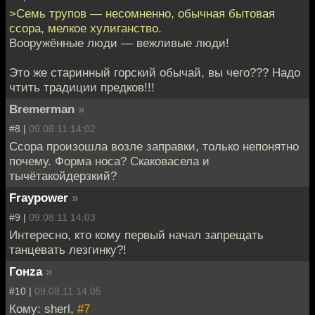
>Семь трупов — несомненно, обычная бытовая
ссора, мелкое хулиганство.
Вооружённые люди — вежливые люди!
Это же старинный горский обычай, вы чего??? Надо
чтить традиции предков!!!
Bremerman
»
#8 |
09.08.11 14:02
Ссора произошла возле заправки, только непонятно
почему. Форма носа? Скаковасела и
тычётакойдерзкий?
Fraypower
»
#9 |
09.08.11 14:03
Интересно, кто кому первый начал запрещать
танцевать лезгинку?!
Гонzа
»
#10 |
09.08.11 14:05
Кому: sherl,
#7