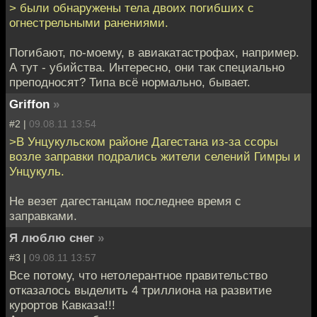
> были обнаружены тела двоих погибших с
огнестрельными ранениями.
Погибают, по-моему, в авиакатастрофах, например.
А тут - убийства. Интересно, они так специально
преподносят? Типа всё нормально, бывает.
Griffon
»
#2 |
09.08.11 13:54
>В Унцукульском районе Дагестана из-за ссоры
возле заправки подрались жители селений Гимры и
Унцукуль.
Не везет дагестанцам последнее время с
заправками.
Я люблю снег
»
#3 |
09.08.11 13:57
Все потому, что нетолерантное правительство
отказалось выделить 4 триллиона на развитие
курортов Кавказа!!!