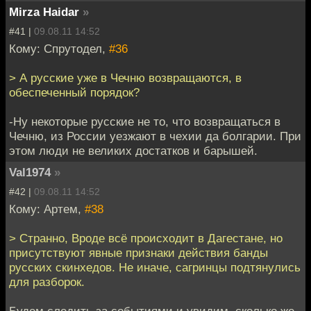
Mirza Haidar
»
#41 |
09.08.11 14:52
Кому: Спрутодел,
#36
> А русские уже в Чечню возвращаются, в
обеспеченный порядок?
-Ну некоторые русские не то, что возвращаться в
Чечню, из России уезжают в чехии да болгарии. При
этом люди не великих достатков и барышей.
Val1974
»
#42 |
09.08.11 14:52
Кому: Артем,
#38
> Странно, Вроде всё происходит в Дагестане, но
присутствуют явные признаки действия банды
русских скинхедов. Не иначе, сагринцы подтянулись
для разборок.
Будем следить за событиями и увидим, сколько же