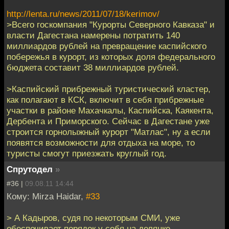
http://lenta.ru/news/2011/07/18/kerimov/
>Всего госкомпания "Курорты Северного Кавказа" и
власти Дагестана намерены потратить 140
миллиардов рублей на превращение каспийского
побережья в курорт, из которых доля федерального
бюджета составит 38 миллиардов рублей.
>Каспийский прибрежный туристический кластер,
как полагают в КСК, включит в себя прибрежные
участки в районе Махачкалы, Каспийска, Каякента,
Дербента и Приморского. Сейчас в Дагестане уже
строится горнолыжный курорт "Матлас", ну а если
появятся возможности для отдыха на море, то
туристы смогут приезжать круглый год.
Спрутодел
»
#36 |
09.08.11 14:44
Кому: Mirza Haidar,
#33
> А Кадыров, судя по некоторым СМИ, уже
обеспечивает порядок у себя на делянке.