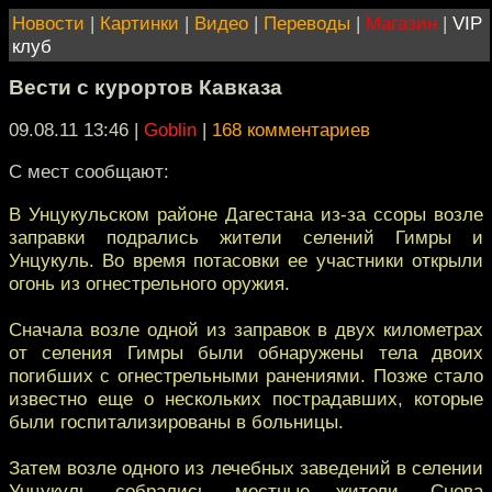
Новости
|
Картинки
|
Видео
|
Переводы
|
Магазин
|
VIP
клуб
Вести с курортов Кавказа
09.08.11 13:46
|
Goblin
|
168 комментариев
С мест сообщают:
В Унцукульском районе Дагестана из-за ссоры возле
заправки подрались жители селений Гимры и
Унцукуль. Во время потасовки ее участники открыли
огонь из огнестрельного оружия.
Сначала возле одной из заправок в двух километрах
от селения Гимры были обнаружены тела двоих
погибших с огнестрельными ранениями. Позже стало
известно еще о нескольких пострадавших, которые
были госпитализированы в больницы.
Затем возле одного из лечебных заведений в селении
Унцукуль собрались местные жители. Снова