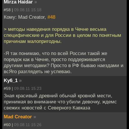
Mirza Haidar
»
#58 |
09.08.11 15:18
Кому: Mad Creator,
#48
> методы наведения порядка в Чечне весьма
специфические и для России в целом по понятным
причинам малопригодны.
-Я так понимаю, что по всей России такой же
порядок как в Чечне, просто поддерживается
другими методами? Просто в РФ бываю наездами и
всЯго разглядеть не успеваю.
Ky6_1
»
#59 |
09.08.11 15:23
Зная красивый древний обычай кровной мести,
принимая во внимание что убили девочку, ждемс
свежих новостей с Северного Кавказа
Mad Creator
»
#60 |
09.08.11 15:26