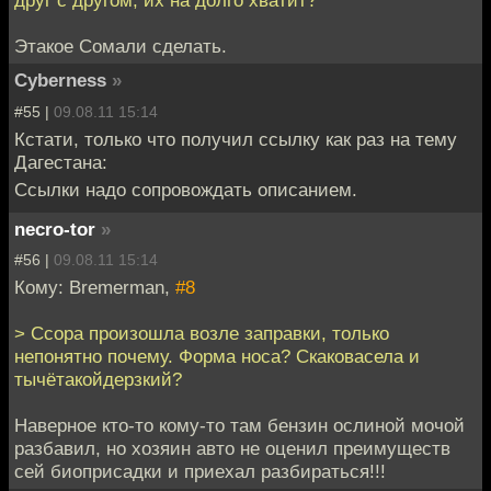
друг с другом, их на долго хватит?
Этакое Сомали сделать.
Cyberness
»
#55 |
09.08.11 15:14
Кстати, только что получил ссылку как раз на тему
Дагестана:
Ссылки надо сопровождать описанием.
necro-tor
»
#56 |
09.08.11 15:14
Кому: Bremerman,
#8
> Ссора произошла возле заправки, только
непонятно почему. Форма носа? Скаковасела и
тычётакойдерзкий?
Наверное кто-то кому-то там бензин ослиной мочой
разбавил, но хозяин авто не оценил преимуществ
сей биоприсадки и приехал разбираться!!!