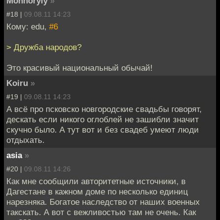
Mohnoryly
»
#18 |
09.08.11 14:23
Кому: edu,
#6
> Дружба народов?
Это красивый национальный обычай!
Koiru
»
#19 |
09.08.11 14:23
А всё про псковско новгородские свадьбы говорят,
дескать если никого оглоблей не зашибли значит
скучно было. А тут вот и без свадеб умеют люди
отдыхать.
asia
»
#20 |
09.08.11 14:26
Как мне сообщили авторитетные источники, в
Дагестане в кажном доме по несколько единиц
нарезняка. Богатое наследство от наших военных
такскать. А вот с вежливостью там не очень. Как