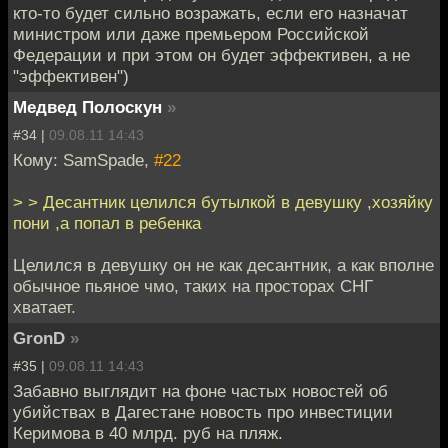
кто-то будет сильно возражать, если его назначат
министром или даже премьером Российской
Федерации и при этом он будет эффективен, а не
"эффективен")
Медвед Полоскун
»
#34 |
09.08.11 14:43
Кому: SamSpade,
#22
> > Десантник целился бутылкой в девушку ,хозяйку
пони ,а попал в ребенка
Целился в девушку он не как десантник, а как вполне
обычное пьяное чмо, таких на просторах СНГ
хватает.
GronD
»
#35 |
09.08.11 14:43
Забавно выглядит на фоне частых новостей об
убийствах в Дагестане новость про инвестиции
Керимова в 40 млрд. руб на пляж.