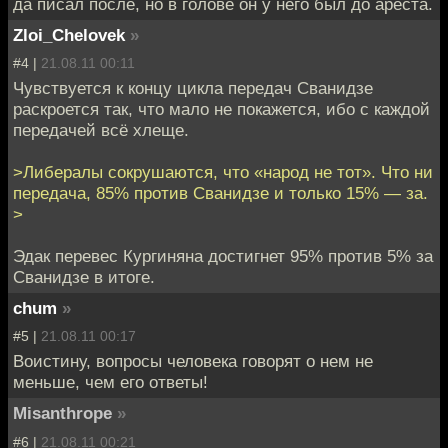
да писал после, но в голове он у него был до ареста.
Zloi_Chelovek
»
#4 |
21.08.11 00:11
Чувствуется к концу цикла передач Сванидзе
раскроется так, что мало не покажется, ибо с каждой
передачей всё хлеще.
>Либералы сокрушаются, что «народ не тот». Что ни
передача, 85% против Сванидзе и только 15% — за.
>
Эдак перевес Кургиняна достигнет 95% против 5% за
Сванидзе в итоге.
chum
»
#5 |
21.08.11 00:17
Воистину, вопросы человека говорят о нем не
меньше, чем его ответы!
Misanthrope
»
#6 |
21.08.11 00:21