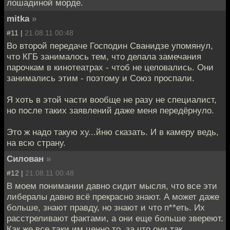
лошадиной морде.
mitka
»
#11 |
21.08.11 00:48
Во второй передаче Господин Сванидзе упомянул,
что КГБ занималось тем, что делала замечания
парочкам в кинотеатрах - чтоб не целовались. Они
занимались этим - поэтому и Союз проспали.
Я хоть в этой части вообще не разу не специалист,
но после таких заявлений даже меня передёрнуло.
Это ж надо такую ху...йню сказать. И в камеру ведь,
на всю страну.
Силован
»
#12 |
21.08.11 00:48
В моем понимании давно сидит мысля, что все эти
либералы давно всё прекрасно знают. А может даже
больше, знают правду, но знают и что п**еть. Их
расстреливают фактами, а они еще больше звереют.
Как же все таки им ценно то, за что они так