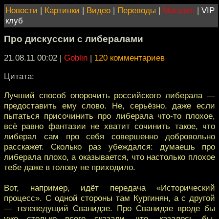
Новости
|
Картинки
|
Видео
|
Переводы
|
Магазин
|
VIP
клуб
Про дискуссии с либералами
21.08.11 00:02
|
Goblin
|
120 комментариев
Цитата:
Лучший способ опорочить российского либерала —
предоставить ему слово. Не, серьёзно, даже если
пытаться присочинить про либерала что-то плохое,
всё равно фантазии не хватит сочинить такое, что
либерал сам про себя совершенно добровольно
расскажет. Сколько раз убеждался: думаешь про
либерала плохо, а оказывается, что настолько плохое
тебе даже в голову не приходило.
Вот, например, идёт передача «Исторический
процесс». С одной стороны там Кургинян, а с другой
— телеведущий Сванидзе. Про Сванидзе вроде бы
уже столько всего сказали, что, казалось бы,