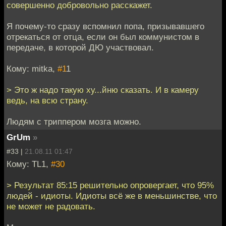
совершенно добровольно расскажет.
Я почему-то сразу вспомнил попа, призывавшего
отрекаться от отца, если он был коммунистом в
передаче, в которой ДЮ участвовал.
Кому: mitka,
#1
1
> Это ж надо такую ху...йню сказать. И в камеру
ведь, на всю страну.
Людям с триппером мозга можно.
GrUm
»
#33 |
21.08.11 01:47
Кому: TL1,
#30
> Результат 85:15 решительно опровергает, что 95%
людей - идиоты. Идиоты всë же в меньшинстве, что
не может не радовать.