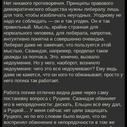
Нет никакого противоречия. Принципы правового
демократического общества нужны либералу лишь
для того, чтобы изобличать неугодных. Угодному не
надо их соблюдать — он и так угоден. Он и так
правильный. Мысль, крайне странная для
нормального человека, для либерала, напротив,
интуитивно понятна и совершенно очевидна.
Либерал даже не замечает, что пользуется этой
мыслью. Сванидзе, например, проделал такое
дважды за полчаса. Это, конечно, вызвало
недоумение. Но у него, наоборот, возникло
недоумение: чего это все недоумевают? Ему ведь
даже не кажется, что он кого-то обманывает, просто у
него логика так работает.
Работа логики отлично видна даже через саму
постановку вопроса с Руцким. Сванидзе обвиняет
его в непорядочности: дескать, Ельцин всё ему дал,
а Руцкой… У меня сейчас нет цели защищать
Руцкого, но по его словам было видно, что он
воспринял обвинение в непорядочности в том же