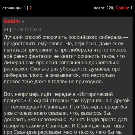
cтраницы: 1 |
2
всего: 120,
Goblin
: 1
Goblin
»
#1 |
21.08.11 00:03
Лучший способ опорочить российского либерала —
предоставить ему слово. Не, серьёзно, даже если
пытаться присочинить про либерала что-то плохое,
всё равно фантазии не хватит сочинить такое, что
либерал сам про себя совершенно добровольно
расскажет. Сколько раз убеждался: думаешь про
либерала плохо, а оказывается, что настолько
плохое тебе даже в голову не приходило.
Вот, например, идёт передача «Исторический
процесс». С одной стороны там Кургинян, а с другой
— телеведущий Сванидзе. Про Сванидзе вроде бы
уже столько всего сказали, что, казалось бы,
добавить уже невозможно. Ан нет. Надо просто дать
говорить самому Сванидзе. И Сванидзе нам тогда
про Сванидзе расскажет много такого, чего бы мы