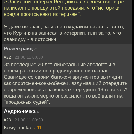
> Записной либерал Венедиктов в своем твиттере
написал по поводу этой передачи, что "историки
всегда проигрывают истерикам".
Я даже не знаю, за что его мудаком назвать: за то,
что Кургиняна записал в истерики, или за то, что
сванидзу - в историки.
Розенкранц
»
#22 |
21.08.11 00:50
За последние 20 лет либеральные апологеты в
своём развитии не продвинулись ни на шаг.
Сванидзе со своим багажом аргументов выглядит
как спортсмен-конькобежец, вздумавший опередить
современного аса на коньках середины 19-го века. А
когда он закономерно опозорился, то всё валит на
"продажных судей".
Андрюнечка
»
#23 |
21.08.11 00:50
Кому: mitka,
#11