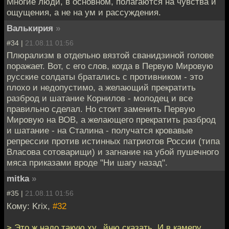
Многие люди, в основном, полагаются на чувства и
ощущения, а не на ум и рассуждения.
Валькирия
»
#34 |
21.08.11 01:56
Плюрализм в отдельно вязтой сванидзиной голове
поражает. Вот, с его слов, когда в Первую Мировую
русские солдаты братались с противником - это
плохо и недопустимо, а желающий прекратить
разброд и шатание Корнилов - молодец и все
правильно сделал. Но стоит заменить Первую
Мировую на ВОВ, а желающего прекратить разброд
и шатание - на Сталина - получатся кровавые
репрессии против истинных патриотов России (типа
Власова сотоварищи) и загнание на убой пушечного
мяса приказами вроде "Ни шагу назад".
mitka
»
#35 |
21.08.11 01:56
Кому: Krix,
#32
> Это ж надо такую ху...йню сказать. И в камеру