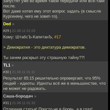
запустят уже во время такой передачи или все-таки
после.
Вот даже хотел ему этот вопрос задать (в смысле
Кургиняну, чего не зовет-то).
Ded
»
#29 |
21.08.11 01:03
Кому: ШтабсЪ-КапитанЪ,
#17
> Демократия - это диктатура демократов.
Ты зачем раскрыл эту страшную тайну??!
TL1
»
#30 |
21.08.11 01:11
Результат 85:15 решительно опровергает, что 95%
людей - идиоты. Идиоты всë же в меньшинстве, что
не может не радовать.
Саша-бородач
»
#31 |
21.08.11 01:32
Отличная статья! Просто не в бровь, а в глаз!