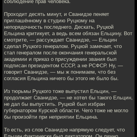
соблюдение прав человека.
Проходит десять минут, и Сванидзе пеняет
приглашённому в студию Руцкому на
непорядочность последнего. Дескать, Руцкой
Ельцина критикует, а ведь всем обязан Ельцину. Вот
смотрите, — рассуждает Сванидзе, — Ельцин
сделал Руцкого генералом. Руцкой замечает, что
стал генералом после окончания генеральской
академии и приказ о присуждении звания был
подписан президентом СССР, а не РСФСР. Ну, —
говорит Сванидзе, — мы ж понимаем, что без
согласия Ельцина ничего бы этого не было бы.
Из тюрьмы Руцкого тоже выпустил Ельцин, —
продолжает Сванидзе, — не хотел бы такого Ельцин,
не дал бы выпустить. Руцкой был избран
губернатором Курской области. Чего тоже не могло
бы произойти при неприятии Ельцина.
То есть, из слов Сванидзе напрямую следует, что
Ельцин фактически был диктатором. Он лично