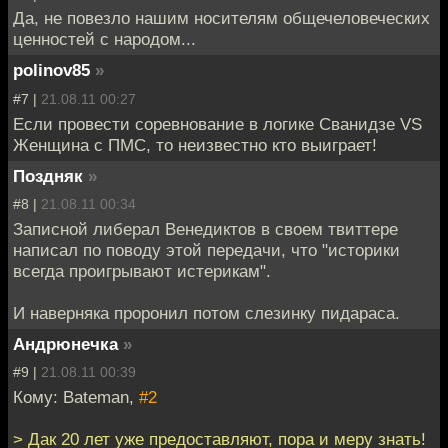
Да, не повезло нашим носителям общечеловеческих
ценностей с народом...
polinov85
»
#7 |
21.08.11 00:27
Если провести соревнование в логике Сванидзе VS
Женщина с ПМС, то неизвестно кто выиграет!
Поздняк
»
#8 |
21.08.11 00:34
Записной либерал Венедиктов в своем твиттере
написал по поводу этой передачи, что "историки
всегда проигрывают истерикам".
И наверняка проронил потом слезинку пидараса.
Андрюнечка
»
#9 |
21.08.11 00:39
Кому: Bateman,
#2
> Дак 20 лет уже предоставляют, пора и меру знать!