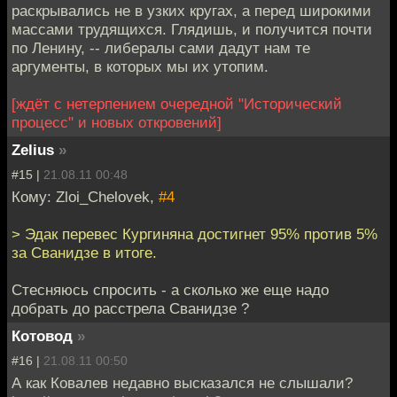
раскрывались не в узких кругах, а перед широкими
массами трудящихся. Глядишь, и получится почти
по Ленину, -- либералы сами дадут нам те
аргументы, в которых мы их утопим.
[ждёт с нетерпением очередной "Исторический
процесс" и новых откровений]
Zelius
»
#15 |
21.08.11 00:48
Кому: Zloi_Chelovek,
#4
> Эдак перевес Кургиняна достигнет 95% против 5%
за Сванидзе в итоге.
Стесняюсь спросить - а сколько же еще надо
добрать до расстрела Сванидзе ?
Котовод
»
#16 |
21.08.11 00:50
А как Ковалев недавно высказался не слышали?