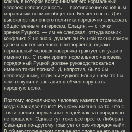
ключе, в котором воспринимает его нормальный
человек: непорядочность — противоречие основным
моральным нормам общества. Бесчестность. Для
высокопоставленного политика порядочно следовать
общественным интересам. Ельцин, — с точки
зрения Руцкого, — им не следовал, оттуда возник
конфликт. Я не знаю, думает ли Руцкой так на самом
деле и настолько ловко притворяется, однако
нормальный человек наверняка трактует ситуацию
именно так. С точки зрения нормального человека
порядочный Руцкой должен руководствоваться
именно такой логикой. И, напротив, было бы
непорядочным, если бы Руцкого Ельцин чем-то бы
чем-то купил и заставил в обмен нарушать
народную волю.
Поэтому нормальному человеку кажется странным,
когда Сванидзе пеняет Руцкому именно на то, что с
точки зрения нормальных людей как раз порядочно:
не продался. Однако тут тоже всё просто. Либерал
Сванидзе по-другому трактует слово «порядочный».
В общериторическом случае это слово на его языке