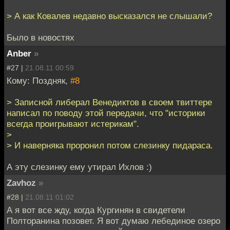
> А как Ковалев недавно высказался не слышали?
Было в новостях
Anber
»
#27 |
21.08.11 00:59
Кому: Поздняк,
#8
> Записной либерал Венедиктов в своем твиттере
написал по поводу этой передачи, что "историки
всегда проигрывают истерикам".
>
> И наверняка проронил потом слезинку пидараса.
А эту слезинку ему утирал Ихлов :)
Zavhoz
»
#28 |
21.08.11 01:02
А я вот все жду, когда Кургинян в свидетели
Полторанина позовет. Я вот думаю лебединое озеро