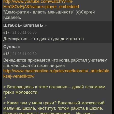
http://www.youtube.com/watch?v=m-
Hm18OzEjA&feature=player_embedded
"Демократия - власть меньшинств" (c)Сергей
Ковалев.
ШтабсЪ-КапитанЪ
»
#17 |
21.08.11 00:50
Демократия - это диктатура демократов.
Сулла
»
#18 |
21.08.11 00:50
Венедиктов признается что когда работал учителем
в школе спал со школьницами
http://www.maximonline.ru/poleznoe/kotvetu/_article/ale
ksej-venediktov/
> Возвращаясь к теме покаяния – давай вспомним
грехи молодости.
>
> Какие там у меня грехи? Банальный московский
мальчик, школа, институт, потом работа в школе.
Просто нет места преступлениям… Ну секс с