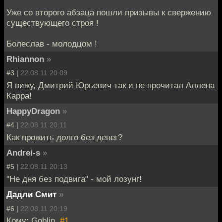
Уже со второго абзаца пошли призывы к свержению
существующего строя !
Болеслав - молодцом !
Rhiannon
»
#3 |
22.08.11 20:09
Я вижу, Дмитрий Юрьевич так и не прочитал Аллена
Карра!
HappyDragon
»
#4 |
22.08.11 20:11
Как прожить долго без денег?
Andrei-s
»
#5 |
22.08.11 20:13
"Не дня без подвига" - мой лозунг!
Дадли Смит
»
#6 |
22.08.11 20:19
Кому: Goblin,
#1