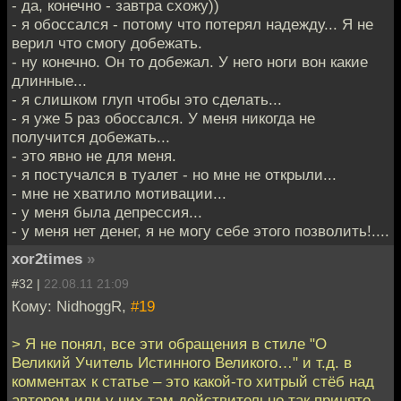
- да, конечно - завтра схожу))
- я обоссался - потому что потерял надежду... Я не
верил что смогу добежать.
- ну конечно. Он то добежал. У него ноги вон какие
длинные...
- я слишком глуп чтобы это сделать...
- я уже 5 раз обоссался. У меня никогда не
получится добежать...
- это явно не для меня.
- я постучался в туалет - но мне не открыли...
- мне не хватило мотивации...
- у меня была депрессия...
- у меня нет денег, я не могу себе этого позволить!....
xor2times
»
#32 |
22.08.11 21:09
Кому: NidhoggR,
#19
> Я не понял, все эти обращения в стиле "О
Великий Учитель Истинного Великого…" и т.д. в
комментах к статье – это какой-то хитрый стёб над
автором или у них там действительно так принято