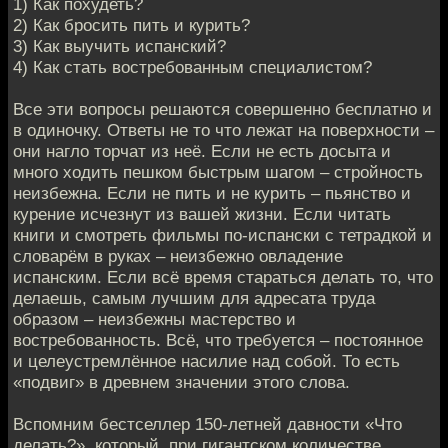
1) Как похудеть?
2) Как бросить пить и курить?
3) Как выучить испанский?
4) Как стать востребованным специалистом?
Все эти вопросы решаются совершенно бесплатно и
в одиночку. Ответы не то что лежат на поверхности –
они нагло торчат из неё. Если не есть досыта и
много ходить пешком быстрым шагом – стройность
неизбежна. Если не пить и не курить – пьянство и
курение исчезнут из вашей жизни. Если читать
книги и смотреть фильмы по-испански с тетрадкой и
словарём в руках – неизбежно овладение
испанским. Если всё время стараться делать то, что
делаешь, самым лучшим для адресата труда
образом – неизбежны мастерство и
востребованность. Всё, что требуется – постоянное
и целеустремлённое насилие над собой. То есть
«подвиг» в древнем значении этого слова.
Вспомним бестселлер 150-летней давности «Что
делать?», который, при гигантском количестве