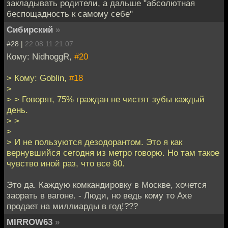
закладывать родители, а дальше "абсолютная
беспощадность к самому себе"
Сибирский
»
#28 |
22.08.11 21:07
Кому: NidhoggR,
#20
> Кому: Goblin,
#18
>
> > Говорят, 75% граждан не чистят зубы каждый
день.
> >
>
> И не пользуются дезодорантом. Это я как
вернувшийся сегодня из метро говорю. Но там такое
чувство иной раз, что все 80.
Это да. Каждую комкандировку в Москве, хочется
заорать в вагоне. - Люди, но ведь кому то Axe
продает на миллиарды в год!???
MIRROW63
»