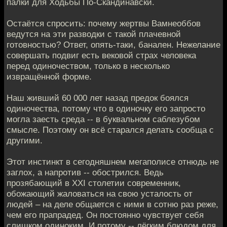
палки для Ходьбы По-Скандинавски.
Остаётся спросить: почему жертвы Вамнеоббов
ведутся на эти разводки с такой плачевной
готовностью? Ответ, опять-таки, банален. Нежелание
совершать подвиг есть вековой страх человека
перед одиночеством, только в несколько
извращённой форме.
Наш живший 60 000 лет назад предок боялся
одиночества, потому что в одиночку его запросто
могла заесть среда -- в буквальном саблезубом
смысле. Поэтому он всё старался делать сообща с
другими.
Этот инстинкт в сегодняшнем мегаполисе отнюдь не
заглох, а напротив -- обострился. Ведь
прозябающий в XXI столетии современник,
обожающий жаловаться на свою усталость от
людей – на деле общается с ними в сотню раз реже,
чем его прапрадед. Он постоянно чувствует себя
слишком одиноким. И потому -- лёгким блюдом для