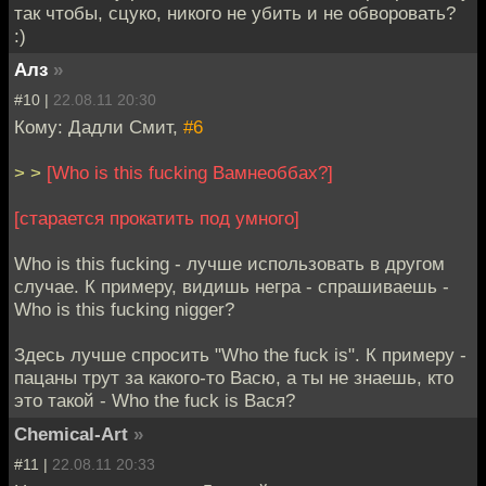
так чтобы, сцуко, никого не убить и не обворовать?
:)
Алз
»
#10 |
22.08.11 20:30
Кому: Дадли Смит,
#6
> >
[Who is this fucking Вамнеоббах?]
[старается прокатить под умного]
Who is this fucking - лучше использовать в другом
случае. К примеру, видишь негра - спрашиваешь -
Who is this fucking nigger?
Здесь лучше спросить "Who the fuck is". К примеру -
пацаны трут за какого-то Васю, а ты не знаешь, кто
это такой - Who the fuck is Вася?
Chemical-Art
»
#11 |
22.08.11 20:33