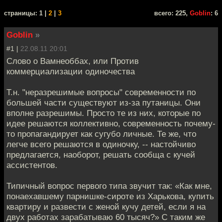
cтраницы: 1 |
2
|
3
всего: 225,
Goblin
: 6
Goblin
»
#1 |
22.08.11 20:01
Слово о Вамнеоббах, или Против
коммерциализации одиночества
Т.н. "неразрешимые вопросы" современности по
большей части существуют из-за путаницы. Они
вполне разрешимы. Просто те из них, которые по
идее решаются коллективно, современность почему-
то пропагандирует как сугубо личные. Те же, что
легче всего решаются в одиночку, -- настойчиво
предлагается, наоборот, решать сообща с кучей
ассистентов.
Типичный вопрос первого типа звучит так: «Как мне,
понаехавшему парнишке-сироте из Харькова, купить
квартиру и развести с женой кучу детей, если я на
двух работах зарабатываю 60 тысяч?» С таким же