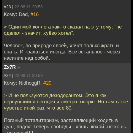
#23 |
22.08.11 20:58
Кому: Ded,
#16
> Один мой коллега как-то сказал на эту тему: "не
сделал - значит, хуёво хотел".
Человек, по природе своей, хочет только жрать и
спать. И трахаться иногда. Все остальное - через
насилие над собой.
Zx7R
»
#24 |
22.08.11 20:59
Кому: NidhoggR,
#20
> И не пользуются дезодорантом. Это я как
вернувшийся сегодня из метро говорю. Но там такое
чувство иной раз, что все 80.
Поганый тоталитаризм, заставляющий ходить в
душ, подох! Теперь свободы - хошь нюхай, не хошь
- не нюхай!!!