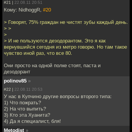
#21 |
22.08.11 20:51
Кому: NidhoggR,
#20
> Говорят, 75% граждан не чистят зубы каждый день.
> >
>
> И не пользуются дезодорантом. Это я как
вернувшийся сегодня из метро говорю. Но там такое
чувство иной раз, что все 80.
Они просто на одной полке стоят, паста и
дезодорант
polinov85
»
#22 |
22.08.11 20:53
У нас в Купчино другие вопросы второго типа:
1) Что пожрать?
2) На что выпить?
3) Кто эта Хуанита?
4) Да я специалист, бля!
Metodist
»