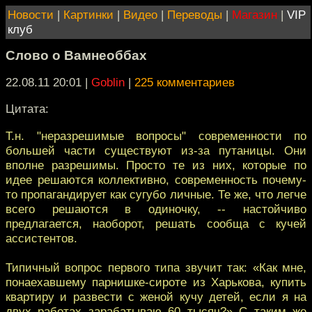
Новости
|
Картинки
|
Видео
|
Переводы
|
Магазин
|
VIP
клуб
Слово о Вамнеоббах
22.08.11 20:01
|
Goblin
|
225 комментариев
Цитата:
Т.н. "неразрешимые вопросы" современности по
большей части существуют из-за путаницы. Они
вполне разрешимы. Просто те из них, которые по
идее решаются коллективно, современность почему-
то пропагандирует как сугубо личные. Те же, что легче
всего решаются в одиночку, -- настойчиво
предлагается, наоборот, решать сообща с кучей
ассистентов.
Типичный вопрос первого типа звучит так: «Как мне,
понаехавшему парнишке-сироте из Харькова, купить
квартиру и развести с женой кучу детей, если я на
двух работах зарабатываю 60 тысяч?» С таким же