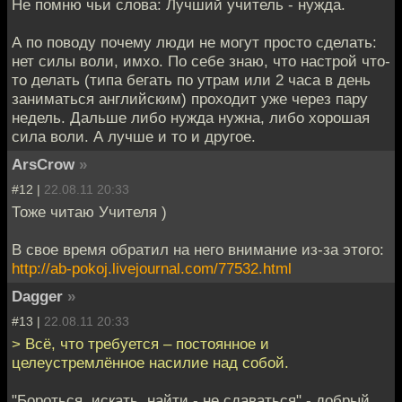
Не помню чьи слова: Лучший учитель - нужда.
А по поводу почему люди не могут просто сделать:
нет силы воли, имхо. По себе знаю, что настрой что-
то делать (типа бегать по утрам или 2 часа в день
заниматься английским) проходит уже через пару
недель. Дальше либо нужда нужна, либо хорошая
сила воли. А лучше и то и другое.
ArsCrow
»
#12 |
22.08.11 20:33
Тоже читаю Учителя )
В свое время обратил на него внимание из-за этого:
http://ab-pokoj.livejournal.com/77532.html
Dagger
»
#13 |
22.08.11 20:33
> Всё, что требуется – постоянное и
целеустремлённое насилие над собой.
"Бороться, искать, найти - не сдаваться" - добрый