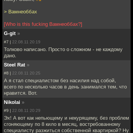
> Вамнеоббах
[Who is this fucking Вамнеоббах?]
G-git
»
#7 |
22.08.11 20:19
Толково написано. Просто о сложном - не каждому
дано.
Steel Rat
»
#8 |
22.08.11 20:25
А я стал специалистом без насилия над собой,
всего по несколько часов в день занимался тем, что
нравится. Вот.
Nikolai
»
#9 |
22.08.11 20:29
Эх! А вот как непьющему и некурящему, без проблем
сгоняющему по 8 кило в месяц, востребованному
специалисту разжиться собственной квартиркой? Ну