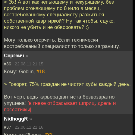
> Эх! А вот как непьющему и некурящему, без
проблем сгоняющему по 8 кило в месяц,
востребованному специалисту разжиться
собственной квартиркой? Ну так чтобы, сцуко,
никого не убить и не обворовать? :)
Могу только огорчить. Если технически
востребованый специалист то только заграницу.
Сергеич
»
#36 |
22.08.11 21:15
Кому: Goblin,
#18
> Говорят, 75% граждан не чистят зубы каждый день.
Вот чорт, ведь карьера дантиста безвозвратно
упущена!
[в гневе отбрасывает шприц, дрель и
пассатижы]
NidhoggR
»
#37 |
22.08.11 21:16
Кому: xor2times,
#32