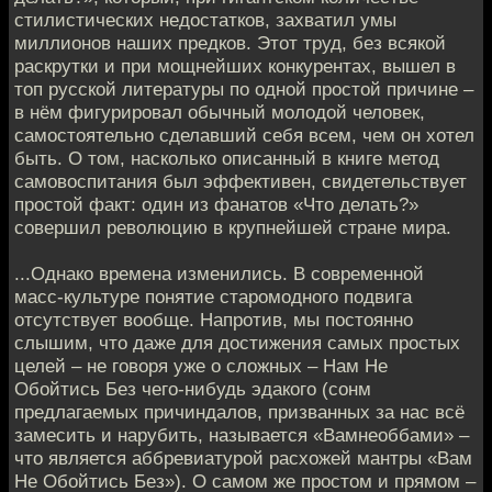
стилистических недостатков, захватил умы
миллионов наших предков. Этот труд, без всякой
раскрутки и при мощнейших конкурентах, вышел в
топ русской литературы по одной простой причине –
в нём фигурировал обычный молодой человек,
самостоятельно сделавший себя всем, чем он хотел
быть. О том, насколько описанный в книге метод
самовоспитания был эффективен, свидетельствует
простой факт: один из фанатов «Что делать?»
совершил революцию в крупнейшей стране мира.
...Однако времена изменились. В современной
масс-культуре понятие старомодного подвига
отсутствует вообще. Напротив, мы постоянно
слышим, что даже для достижения самых простых
целей – не говоря уже о сложных – Нам Не
Обойтись Без чего-нибудь эдакого (сонм
предлагаемых причиндалов, призванных за нас всё
замесить и нарубить, называется «Вамнеоббами» –
что является аббревиатурой расхожей мантры «Вам
Не Обойтись Без»). О самом же простом и прямом –