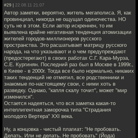
#29 |
22.08.11 21:07
Автор заметки, вероятно, житель мегаполиса. Я, как
провинциал, никогда не ощущал одиночества. НО
суть не в этом. Если автор искреннен, то им
выявлена крайне негативная тенденция атомизации
жителей городов-миллионеров русского
пространства. Это расшатывает матрицу русского
народа, на что указывают и о чем предупреждают
(предостерегают) в своих работах С.Г. Кара-Мурза,
С.Е. Кургинян. Последний раз был в Москве в 1999г.,
в Киеве - в 2000г. Тогда все было нормально, никаких
таких тенденций не отметил, все родственники и
знакомые по-настоящему свои, с ними хоть в
разведку. Однако, "капля скалу точит", может "мир
изменился".
Остается надеяться, что вся заметка какая-то
интеллигентная заморочка типа "Страдания
молодого Вертера" XXI века.
Ну, а концовка - чистый плагиат: "Не пробовать.
Делать. Или не делать. Не пробовать" (Йода)