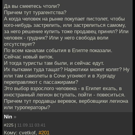
Да вы смеетесь чтоли?
Причем тут турагентства?
А когда человек на рынке покупает пистолет, чтобы
кого-нибудь застрелить, или застрелиться самому,
за него решение купить тоже продавец принял? Или
человек - грудник? Или у него свобода воли
отсутствует?
По всем каналам события в Египте показали.
Сейчас новый виток.
И тогда туристы там были, и сейчас едут.
Их пытками туда тащат? Наркотики может колят? Ну
или там самолеты в Сочи угоняют и в Хургаду
переправляют с пассажирами?
Это выбор взрослого человека - в Египет ехать, в
иностранный легион вступать, пойти - повеситься.
Причем тут продавцы веревок, вербовщики легиона
или туроператоры?
Nin
»
#225 |
11.09.11 03:41
Кому: cvetkof,
#201