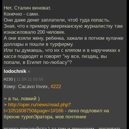
Нет, Сталин виноват.
Конечно - сами.
Они даже денег заплатили, чтоб туда попасть.
Зная, что к примеру американскую журналистку там
изнасиловало 200 человек.
А они взяли жену, ребенка, зажали в потном кулачке
доллары и пошли в турфирму.
Или ты думаешь, что их с кляпом и в наручниках к
кассе подводят и говорят "ну все, пиздец, вы
попали, в Египет по-любасу"?
lodochnik
»
#230 |
11.09.11 03:55
Кому: Cacavo Invex,
#222
> а ты, ловкий )
>
http://oper.ru/news/read.php?
t=1051608750&page=1#166
- лихо подловил на
брехне туропЭратора, мое почтение
всегда пожалуйста ) за тем и приходим - посветить