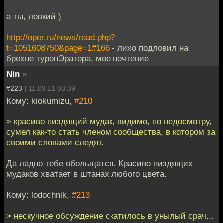
а ты, ловкий )
http://oper.ru/news/read.php?
t=1051608750&page=1#166
- лихо подловил на
брехне туропЭратора, мое почтение
Nin
»
#223 |
11.09.11 03:39
Кому: kiokumizu,
#210
> красиво пиздящий мудак, видимо, по недосмотру,
сумел как-то стать членом сообщества, в котором за
своими словами следят.
Да ладно тебе обольщатся. Красиво пиздящих
мудаков хватает в штанах любого цвета.
Кому: lodochnik,
#213
> нескучное обсуждение скатилось в унылый срач...