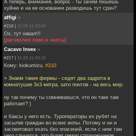
А теперь, внимание, вопрос - ты зачем пишешь
хуйню и на ее основании разводишь тут срач?
affigi
»
#216 |
11.09.11 03:04
Ох, тут накал!!!
[расчехлил пиво и чипсы]
Cacavo Invex
»
#217 |
11.09.11 03:10
Кому: kiokumizu,
#210
> Знаем такие фирмы - сидят два задрота в
комнатушке 3х3 метра, зато понтов - на весь мир.
ну так почему ты сомневаешся, что он таки там
работает? )
и баксы у него есть. Туроператоры их рубят на
засылке граждан во вские жопы. Потому и он и
засоветовал ехать без опасений, если с ним там
чего случится, это будет гемор страховщиков