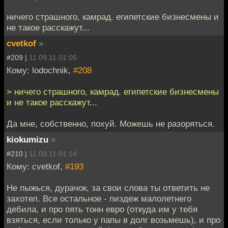
ничего страшного, камрад. египетские бизнесмены и
не такое расскажут...
cvetkof
»
#209 |
11.09.11 01:05
Кому: lodochnik,
#208
> ничего страшного, камрад. египетские бизнесмены
и не такое расскажут...
Да мне, собственно, похуй. Можешь не разоряться.
kiokumizu
»
#210 |
11.09.11 01:14
Кому: cvetkof,
#193
Не пыжься, дурачок, за свои слова ты ответить не
захотел. Все остальное - пиздеж малолетнего
дебила, и про пять тонн евро (откуда им у тебя
взяться, если только у папы в долг возьмешь), и про