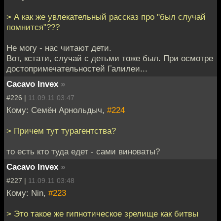
> А как же увлекательный рассказ про "был случай
помнится"???
Не могу - нас читают дети.
Вот, кстати, случай с детьми тоже был. При осмотре
достопримечательностей Галилеи...
Cacavo Invex
»
#226 |
11.09.11 03:47
Кому: Семён Арнольдыч,
#224
> Причем тут турагентства?
то есть кто туда едет - сами виноваты?
Cacavo Invex
»
#227 |
11.09.11 03:48
Кому: Nin,
#223
> Это такое же гипнотическое зрелище как битвы