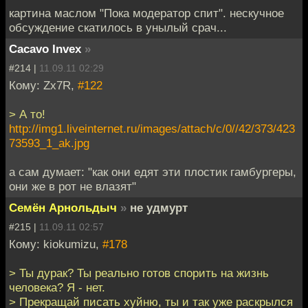
картина маслом "Пока модератор спит". нескучное
обсуждение скатилось в унылый срач...
Cacavo Invex
»
#214 |
11.09.11 02:29
Кому: Zx7R,
#122
> А то!
http://img1.liveinternet.ru/images/attach/c/0//42/373/423
73593_1_ak.jpg
а сам думает: "как они едят эти плостик гамбургеры,
они же в рот не влазят"
Семён Арнольдыч
»
не удмурт
#215 |
11.09.11 02:57
Кому: kiokumizu,
#178
> Ты дурак? Ты реально готов спорить на жизнь
человека? Я - нет.
> Прекращай писать хуйню, ты и так уже раскрылся