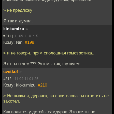
> не предложу
Я так и думал.
kiokumizu
»
#211 |
11.09.11 01:15
Кому: Nin,
#198
> и не говори. прям сполошная гомоэротика...
Это ты о чем??? Это мы так, шуткуем.
cvetkof
»
#212 |
11.09.11 01:25
Кому: kiokumizu,
#210
> Не пыжься, дурачок, за свои слова ты ответить не
захотел.
Как водится у детей - самдурак. Это же ты не