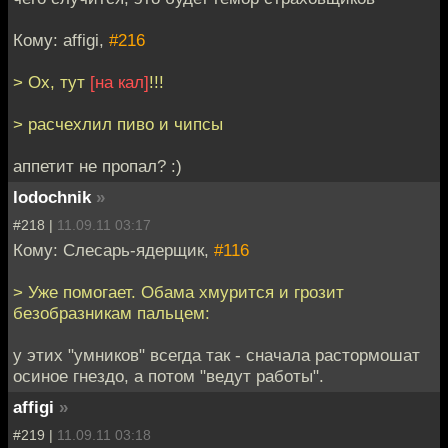
Кому: affigi,
#216
> Ох, тут
[на кал]
!!!
> расчехлил пиво и чипсы
аппетит не пропал? :)
lodochnik
»
#218 |
11.09.11 03:17
Кому: Слесарь-ядерщик,
#116
> Уже помогает. Обама хмурится и грозит
безобразникам пальцем:
у этих "умников" всегда так - сначала растормошат
осиное гнездо, а потом "ведут работы".
affigi
»
#219 |
11.09.11 03:18