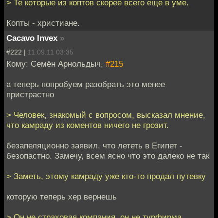
> Те которые из коптов скорее всего еще в уме.
Копты - христиане.
Cacavo Invex
»
#222 |
11.09.11 03:35
Кому: Семён Арнольдыч,
#215
а теперь попробуем разобрать это менее
пристрастно
> Человек, знакомый с вопросом, высказал мнение,
что камраду из коментов ничего не грозит.
безапеляционно заявил, что лететь в Египет -
безопастно. Замечу, всем ясно что это далеко не так
> Заметь, этому камраду уже кто-то продал путевку
которую теперь хер вернешь
> Он не страховая компания, он не турфирма,