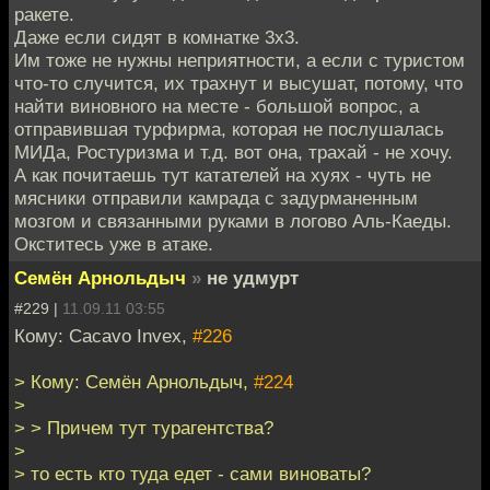
ракете.
Даже если сидят в комнатке 3х3.
Им тоже не нужны неприятности, а если с туристом
что-то случится, их трахнут и высушат, потому, что
найти виновного на месте - большой вопрос, а
отправившая турфирма, которая не послушалась
МИДа, Ростуризма и т.д. вот она, трахай - не хочу.
А как почитаешь тут катателей на хуях - чуть не
мясники отправили камрада с задурманенным
мозгом и связанными руками в логово Аль-Каеды.
Окститесь уже в атаке.
Семён Арнольдыч
»
не удмурт
#229 |
11.09.11 03:55
Кому: Cacavo Invex,
#226
> Кому: Семён Арнольдыч,
#224
>
> > Причем тут турагентства?
>
> то есть кто туда едет - сами виноваты?