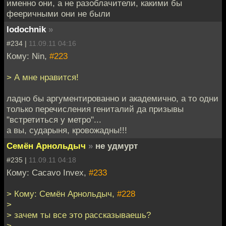
именно они, а не разоблачители, какими бы
фееричными они не были
lodochnik
»
#234 |
11.09.11 04:16
Кому: Nin,
#223
> А мне нравится!
ладно бы аргументированно и академично, а то одни
только перечисления гениталий да призывы
"встретиться у метро"...
а вы, сударыня, кровожадны!!!
Семён Арнольдыч
»
не удмурт
#235 |
11.09.11 04:18
Кому: Cacavo Invex,
#233
> Кому: Семён Арнольдыч,
#228
>
> зачем ты все это рассказываешь?
>