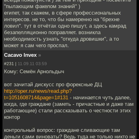
"пылающим факелом знаний" )
египет, так скажем, в сфере профессиональных
интересов. не то, что бы намеренно на "брехне
ловил". тут в отчётах одно пишут, а здесь камрад
безапелляционно поправляет. возникла
необходимость узнать "откуда дровишки", а то
может я сам чего проспал.
Cacavo Invex
»
#231 |
11.09.11 03:59
Кому: Семён Арнольдыч
вот зачитай дискусс про форексные ДЦ
http://oper.ru/news/read.php?
t=1051608714&page=1#131
- начинается чуть далее,
когда, где граждане (заметь - причастные и даже там
работающие) стали рассказывать о честности этих
контор
контрольный вопрос: граждане сливающие там
деньги сами виноваты? Ведь туда не только никто не