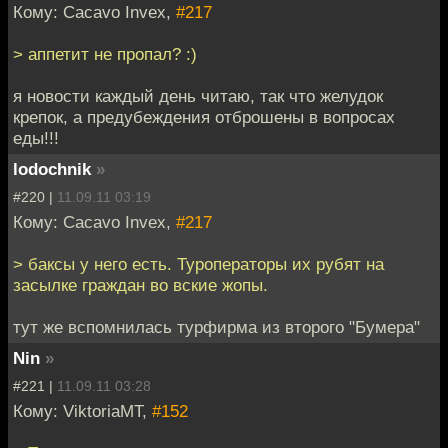
Кому: Cacavo Invex,
#217
> аппетит не пропал? :)
я новости каждый день читаю, так что желудок
крепок, а предубеждения отброшены в вопросах
еды!!!
lodochnik
»
#220 |
11.09.11 03:19
Кому: Cacavo Invex,
#217
> баксы у него есть. Туроператоры их рубят на
засылке граждан во вские жопы.
тут же вспомнилась турфирма из второго "Бумера"
Nin
»
#221 |
11.09.11 03:28
Кому: ViktoriaMT,
#152