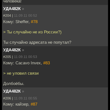
человека!
УДА482К
»
#204 |
11.09.11 00:52
Кому: Sheffer,
#78
> Ты случайно не из России?)
Ты случайно адресата не попутал?
УДА482К
»
#205 |
11.09.11 00:53
Кому: Cacavo Invex,
#83
> не уловил связи
Долбоёбы.
УДА482К
»
#206 |
11.09.11 00:55
Кому: кайзер,
#87