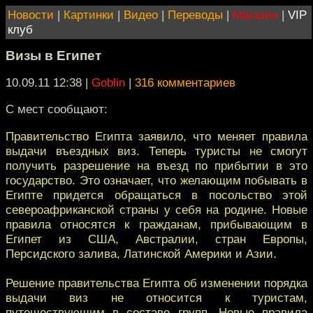
Новости
|
Картинки
|
Видео
|
Переводы
|
Магазин
|
VIP
клуб
Визы в Египет
10.09.11 12:38
|
Goblin
|
316 комментариев
C мест сообщают:
Правительство Египта заявило, что меняет правила
выдачи въездных виз. Теперь туристы не смогут
получить разрешение на въезд по прибытии в это
государство. Это означает, что желающим побывать в
Египте придется обращаться в посольство этой
североафриканской страны у себя на родине. Новые
правила относятся к гражданам, прибывающим в
Египет из США, Австралии, стран Европы,
Персидского залива, Латинской Америки и Азии.
Решение правительства Египта об изменении порядка
выдачи виз не относится к туристам,
путешествующим в составе групп. Новые правила