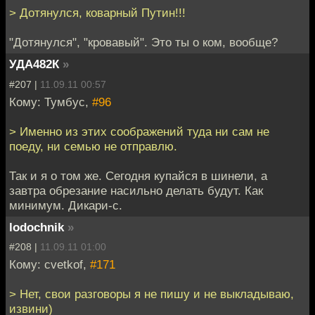
> Дотянулся, коварный Путин!!!
"Дотянулся", "кровавый". Это ты о ком, вообще?
УДА482К
»
#207 |
11.09.11 00:57
Кому: Тумбус,
#96
> Именно из этих соображений туда ни сам не
поеду, ни семью не отправлю.
Так и я о том же. Сегодня купайся в шинели, а
завтра обрезание насильно делать будут. Как
минимум. Дикари-с.
lodochnik
»
#208 |
11.09.11 01:00
Кому: cvetkof,
#171
> Нет, свои разговоры я не пишу и не выкладываю,
извини)