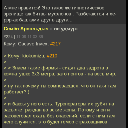
А мне нравится! Это такое же гипнотическое
зрелище как битвы муфлонов . Разбегаются и хе-
ррр-ак башками друг в друга...
Семён Арнольдыч
»
не удмурт
#224 |
11.09.11 03:39
Кому: Cacavo Invex,
#217
> Кому: kiokumizu,
#210
>
> > Знаем такие фирмы - сидят два задрота в
комнатушке 3х3 метра, зато понтов - на весь мир.
>
> ну так почему ты сомневаешся, что он таки там
работает? )
>
> и баксы у него есть. Туроператоры их рубят на
засылке граждан во вские жопы. Потому и он и
засоветовал ехать без опасений, если с ним там
чего случится, это будет гемор страховщиков