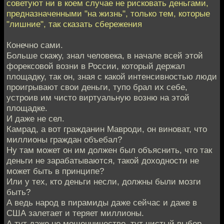
советуют ни в коем случае не рисковать деньгами,
предназначенными "на жизнь", только тем, которые
"лишние", так сказать сбережения
Конечно сами.
Больше скажу, знал человека, в начале всей этой
форексовой возни в России, который держал
площадку, так он, зная с какой интенсивностью люди
проигрывают свои деньги, тупо брал их себе,
устроив им чисто виртуальную возню на этой
площадке.
И даже не сел.
Камрад, а вот гражданин Мавроди, он виноват, что
миллионы граждан объебал?
Ну там может он им должен был объяснить, что так
деньги не зарабатываются, такой доходности не
может быть в принципе?
Или у тех, кто деньги несли, должны были мозги
быть?
А ведь народ в пирамиды даже сейчас и даже в
США залетает и теряет миллионы.
А тут даже не мошенничество, тут чистый выбор -