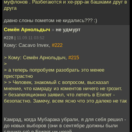
муфлонов . Разбегаются и хе-ррр-ак башками друг в
друга
давно слоны пометом не кидались??? :)
Семён Арнольдыч
»
не удмурт
#228 |
11.09.11 03:52
Кому: Cacavo Invex,
#222
> Кому: Семён Арнольдыч,
#215
>
> а теперь попробуем разобрать это менее
пристрастно
> > Человек, знакомый с вопросом, высказал
мнение, что камраду из коментов ничего не грозит.
> безапеляционно заявил, что лететь в Египет -
безопастно. Замечу, всем ясно что это далеко не так
Камрад, когда Мубарака убрали, я для себя решил -
до новых выборов (они в сентябре должны были
случиться) в Египет ни ногой.