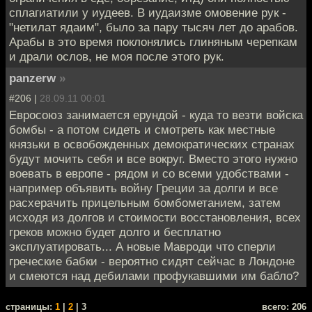
сплагиатили у иудеев. В иудаизме омовение рук -
"нетилат ядаим", было за парy тысяч лет до арабов.
Арабы в это время поклонялись глиняным черепкам
и драли ослов, не моя после этого рук.
panzerw
»
#206 |
28.09.11 00:01
Евросоюз занимается ерундой - куда то везти войска
бомбы - а потом сидеть и смотреть как местные
князьки в освобожденных демократических странах
будут мочить себя и все вокруг. Вместо этого нужно
воевать в европе - рядом и со всеми удобствами -
например объявить войну Греции за долги и все
расхерачить прицельным бомбометанием, затем
исходя из долгов и стоимости восстановления, всех
греков можно будет долго и бесплатно
эксплуатировать... А новые Мавроди что сперли
греческие бабки - вероятно сидят сейчас в Лондоне
и смеются над дебилами профукавшими им бабло?
cтраницы:
1
|
2
| 3
всего: 206