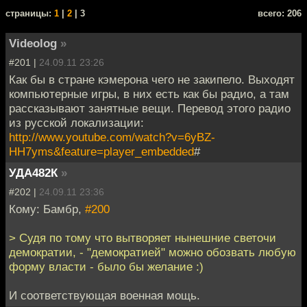
cтраницы:
1
|
2
| 3
всего: 206
Videolog
»
#201 |
24.09.11 23:26
Как бы в стране кэмерона чего не закипело. Выходят
компьютерные игры, в них есть как бы радио, а там
рассказывают занятные вещи. Перевод этого радио
из русской локализации:
http://www.youtube.com/watch?v=6yBZ-
HH7yms&feature=player_embedded
#
УДА482К
»
#202 |
24.09.11 23:36
Кому: Бамбр,
#200
> Судя по тому что вытворяет нынешние светочи
демократии, - "демократией" можно обозвать любую
форму власти - было бы желание :)
И соответствующая военная мощь.