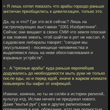
> Я лишь хотел показать что арабы гораздо раньше
англичан приобщились к цивилизации, только это.
Да, ну и что? Где это всё сейчас? Лишь на
гастролирующих выставках "1001 Изобретение".
Сейчас они вещают в своих СМИ что земля плоская
и как ловчее зевать, чтоб шайтан в рот не нассал. А
саудовские либералы говорят: "сегодня мы
(мусульмане) - посмещище человечества и
выделяемся лишь на ниве обезглавливания и
взрывных устрйств".
> . А "грязные арабы" куда раньше европейцев
додумались до необходимости мыть руки не только
после еды, но и перед едой, иначе в жарком климате
повымерли бы нафиг от инфекций.
Извини, конечно, но ты не силён в истории религий,
культур итд. Ислам ничего не придумал нового.
Даже "мытьё рук" ( как и другие религиозные
ограничения в еде, обрезание, итд) они полностью