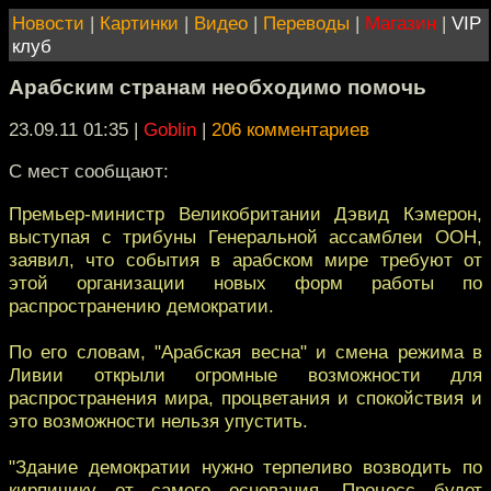
Новости
|
Картинки
|
Видео
|
Переводы
|
Магазин
|
VIP
клуб
Арабским странам необходимо помочь
23.09.11 01:35
|
Goblin
|
206 комментариев
C мест сообщают:
Премьер-министр Великобритании Дэвид Кэмерон,
выступая с трибуны Генеральной ассамблеи ООН,
заявил, что события в арабском мире требуют от
этой организации новых форм работы по
распространению демократии.
По его словам, "Арабская весна" и смена режима в
Ливии открыли огромные возможности для
распространения мира, процветания и спокойствия и
это возможности нельзя упустить.
"Здание демократии нужно терпеливо возводить по
кирпичику от самого основания. Процесс будет