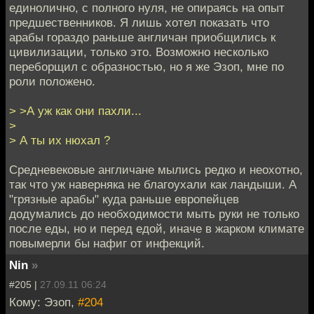
единолично, с полного нуля, не опираясь на опыт
предшественников. Я лишь хотел показать что
арабы гораздо раньше англичан приобщились к
цивилизации, только это. Возможно несколько
переборщил с образностью, но я же Эзоп, мне по
роли положено.
> >А уж как они пахли...
>
> А ты их нюхал ?
Средневековые англичане мылись редко и неохотно,
так что уж наверняка не благоухали как ландыши. А
"грязные арабы" куда раньше европейцев
додумались до необходимости мыть руки не только
после еды, но и перед едой, иначе в жарком климате
повымерли бы нафиг от инфекций.
Nin
»
#205 |
27.09.11 06:24
Кому: Эзоп,
#204