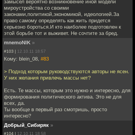
замысел вероятно возникновение иной модели
мироустройства со своими
законами,политикой,экономикой, идеологией.За
право самому определять как жить придется
серьезно бороться.И кто наиболее подготовлен к
этой борьбе тот и выживет. Не сочтите за бред.
mnemoNIK
»
#103 |
12.10.11 18:57
Кому: blein_08,
#83
> Подход которым руководствуются авторы не ясен.
У них желания привлечь массы нет?
Есть. Те массы, которым это нужно и интересно, для
формирования политического актива. Это не для
всех, да.
Ты вообще в первый раз смотришь, просто
интересно?
Добрый_Сибиряк
»
#104 |
12.10.11 18:58