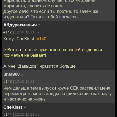
марксиста. В данном случае, с точки зрения
марксиста, спорить не о чем.
Другое дело, что если ты против, то зачем же
издеваться? Тут я с тобой согласен.
Абдурахманыч
»
#142 |
12.10.11 21:37
Кому: CheKisst,
#140
> Вот-вот, после армянского хорошей выдержки -
похмелья не бывает!
А мне "Давыдов" нравится больше.
unet900
»
#143 |
12.10.11 21:44
Чем дальше тем выпуски круче СЕК заставил меня
пересмотреть мои взгляды на философию как науку
и частично на жизнь
CheKisst
»
#144 |
12.10.11 21:53