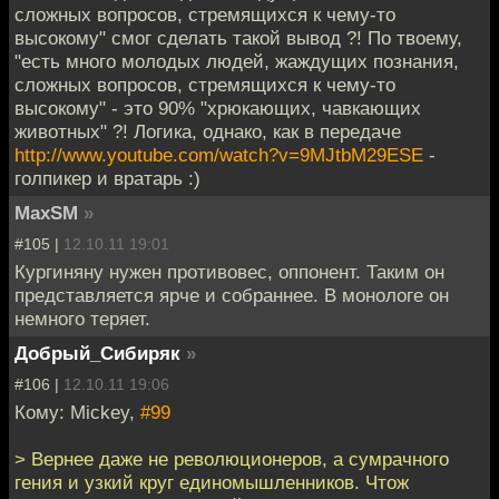
сложных вопросов, стремящихся к чему-то
высокому" смог сделать такой вывод ?! По твоему,
"есть много молодых людей, жаждущих познания,
сложных вопросов, стремящихся к чему-то
высокому" - это 90% "хрюкающих, чавкающих
животных" ?! Логика, однако, как в передаче
http://www.youtube.com/watch?v=9MJtbM29ESE
-
голпикер и вратарь :)
MaxSM
»
#105 |
12.10.11 19:01
Кургиняну нужен противовес, оппонент. Таким он
представляется ярче и собраннее. В монологе он
немного теряет.
Добрый_Сибиряк
»
#106 |
12.10.11 19:06
Кому: Mickey,
#99
> Вернее даже не революционеров, а сумрачного
гения и узкий круг единомышленников. Чтож