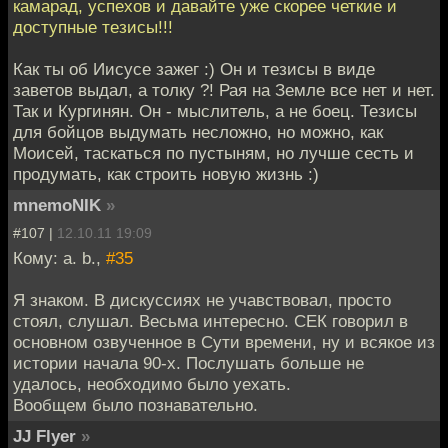
камарад, успехов и давайте уже скорее четкие и
доступные тезисы!!!
Как ты об Иисусе зажег :) Он и тезисы в виде
заветов выдал, а толку ?! Рая на Земле все нет и нет.
Так и Кургинян. Он - мыслитель, а не боец. Тезисы
для бойцов выдумать несложно, но можно, как
Моисей, таскаться по пустыням, но лучше сесть и
продумать, как строить новую жизнь :)
mnemoNIK
»
#107 |
12.10.11 19:09
Кому: a. b.,
#35
Я знаком. В дискуссиях не учавствовал, просто
стоял, слушал. Весьма интересно. СЕК говорил в
основном озвученное в Сути времени, ну и всякое из
истории начала 90-х. Послушать больше не
удалось, необходимо было уехать.
Вообщем было познавательно.
JJ Flyer
»