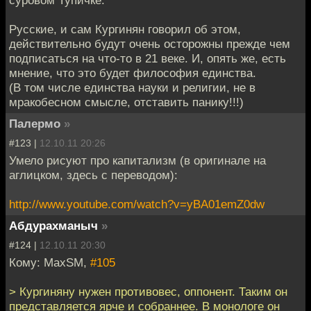
Русские, и сам Кургинян говорил об этом,
действительно будут очень осторожны прежде чем
подписаться на что-то в 21 веке. И, опять же, есть
мнение, что это будет философия единства.
(В том числе единства науки и религии, не в
мракобесном смысле, отставить панику!!!)
Палермо
»
#123 |
12.10.11 20:26
Умело рисуют про капитализм (в оригинале на
аглицком, здесь с переводом):
http://www.youtube.com/watch?v=yBA01emZ0dw
Абдурахманыч
»
#124 |
12.10.11 20:30
Кому: MaxSM,
#105
> Кургиняну нужен противовес, оппонент. Таким он
представляется ярче и собраннее. В монологе он