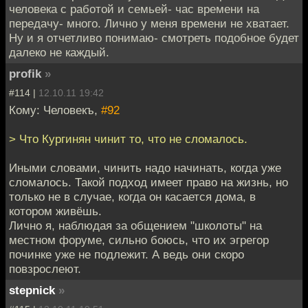
человека с работой и семьей- час времени на
передачу- много. Лично у меня времени не хватает.
Ну и я отчетливо понимаю- смотреть подобное будет
далеко не каждый.
profik
»
#114 |
12.10.11 19:42
Кому: Человекъ,
#92
> Что Кургинян чинит то, что не сломалось.
Иными словами, чинить надо начинать, когда уже
сломалось. Такой подход имеет право на жизнь, но
только не в случае, когда он касается дома, в
котором живёшь.
Лично я, наблюдая за общением "школоты" на
местном форуме, сильно боюсь, что их эгрегор
починке уже не подлежит. А ведь они скоро
повзрослеют.
stepnick
»