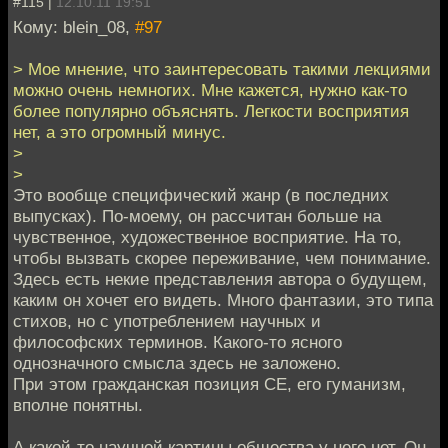
#115 |
12.10.11 19:51
Кому: blein_08,
#97
> Мое мнение, что заинтересовать такими лекциями
можно очень немногих. Мне кажется, нужно как-то
более популярно объяснять. Легкости восприятия
нет, а это огромный минус.
>
>
Это вообще специфический жанр (в последних
выпусках). По-моему, он рассчитан больше на
чувственное, художественное восприятие. На то,
чтобы вызвать скорее переживание, чем понимание.
Здесь есть некие представления автора о будущем,
каким он хочет его видеть. Много фантазии, это типа
стихов, но с употреблением научных и
философских терминов. Какого-то ясного
однозначного смысла здесь не заложено.
При этом гражданская позиция СЕ, его гуманизм,
вполне понятны.
А какой-то научной картины общества у него нет. Он