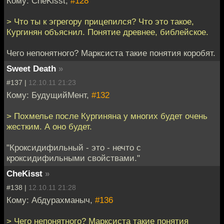
Кому: CheKisst,
#128
> Что ты к эгрегору прицепился? Что это такое,
Кургинян объяснил. Понятие древнее, библейское.
Чего непонятного? Марксиста такие понятия коробят.
Sweet Death
»
#137 |
12.10.11 21:23
Кому: БудущийМент,
#132
> Похмелье после Кургиняна у многих будет очень
жестким. А оно будет.
"Кроксидифильный - это - нечто с
кроксидифильными свойствами."
CheKisst
»
#138 |
12.10.11 21:28
Кому: Абдурахманыч,
#136
> Чего непонятного? Марксиста такие понятия