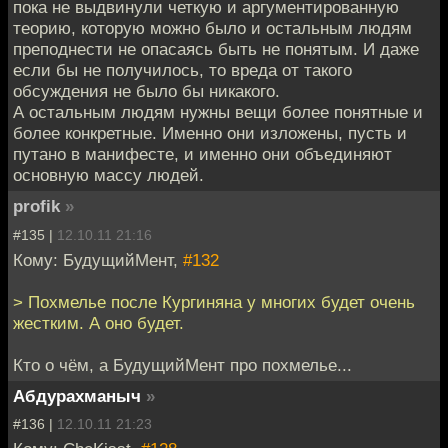
пока не выдвинули четкую и аргументированную
теорию, которую можно было и остальным людям
преподнести не опасаясь быть не понятым. И даже
если бы не получилось, то вреда от такого
обсуждения не было бы никакого.
А остальным людям нужны вещи более понятные и
более конкретные. Именно они изложены, пусть и
путано в манифесте, и именно они объединяют
основную массу людей.
profik
»
#135 |
12.10.11 21:16
Кому: БудущийМент,
#132
> Похмелье после Кургиняна у многих будет очень
жестким. А оно будет.
Кто о чём, а БудущийМент про похмелье...
Абдурахманыч
»
#136 |
12.10.11 21:23