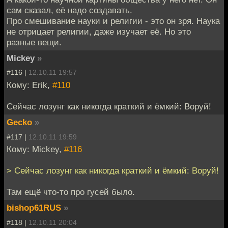
сам сказал, её надо создавать.
Про смешивание науки и религии - это он зря. Наука
не отрицает религии, даже изучает её. Но это
разные вещи.
Mickey
»
#116 |
12.10.11 19:57
Кому: Erik,
#110
Сейчас лозунг как никогда краткий и ёмкий: Воруй!
Gecko
»
#117 |
12.10.11 19:59
Кому: Mickey,
#116
> Сейчас лозунг как никогда краткий и ёмкий: Воруй!
Там ещё что-то про гусей было.
bishop61RUS
»
#118 |
12.10.11 20:04