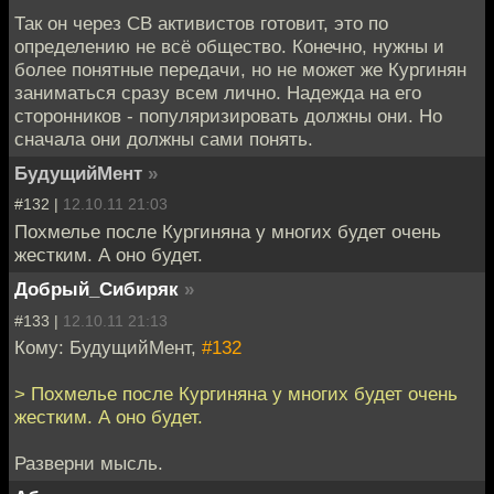
Так он через СВ активистов готовит, это по
определению не всё общество. Конечно, нужны и
более понятные передачи, но не может же Кургинян
заниматься сразу всем лично. Надежда на его
сторонников - популяризировать должны они. Но
сначала они должны сами понять.
БудущийМент
»
#132 |
12.10.11 21:03
Похмелье после Кургиняна у многих будет очень
жестким. А оно будет.
Добрый_Сибиряк
»
#133 |
12.10.11 21:13
Кому: БудущийМент,
#132
> Похмелье после Кургиняна у многих будет очень
жестким. А оно будет.
Разверни мысль.