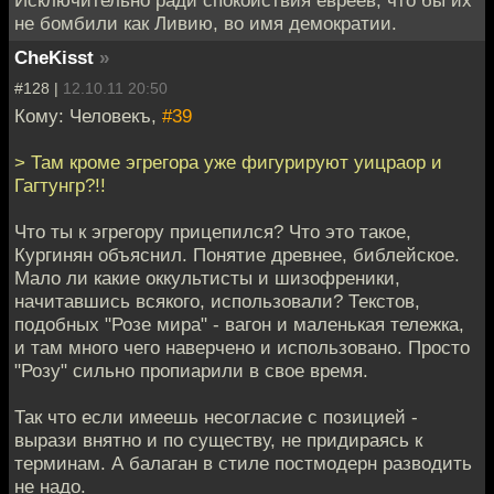
Исключительно ради спокойствия евреев, что бы их
не бомбили как Ливию, во имя демократии.
CheKisst
»
#128 |
12.10.11 20:50
Кому: Человекъ,
#39
> Там кроме эгрегора уже фигурируют уицраор и
Гагтунгр?!!
Что ты к эгрегору прицепился? Что это такое,
Кургинян объяснил. Понятие древнее, библейское.
Мало ли какие оккультисты и шизофреники,
начитавшись всякого, использовали? Текстов,
подобных "Розе мира" - вагон и маленькая тележка,
и там много чего наверчено и использовано. Просто
"Розу" сильно пропиарили в свое время.
Так что если имеешь несогласие с позицией -
вырази внятно и по существу, не придираясь к
терминам. А балаган в стиле постмодерн разводить
не надо.