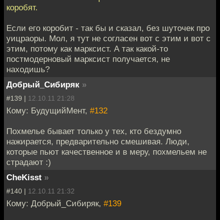
коробят.
Если его коробит - так бы и сказал, без шуточек про
уицраоры. Мол, я тут не согласен вот с этим и вот с
этим, потому как марксист. А так какой-то
постмодерновый марксист получается, не
находишь?
Добрый_Сибиряк
»
#139 |
12.10.11 21:28
Кому: БудущийМент,
#132
Похмелье бывает только у тех, кто бездумно
нажирается, предварительно смешивая. Люди,
которые пьют качественное и в меру, похмельем не
страдают :)
CheKisst
»
#140 |
12.10.11 21:32
Кому: Добрый_Сибиряк,
#139