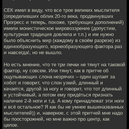
СЕК имел в виду, что все трое великих мыслителя
(определивших облик 20-го века, продвинувших
Прогресс и теперь, похоже, требующих дополнений)
имели монистическое мировоззрение (допустим,
культурная традиция довлела и т.п.) и им нужно
было объяснить мир (каждому в своём разрезе) из
единообразующего, корнеобразующего фактора раз
и навсегда!, но не вышло.
Но есть мнение, что те три печки не тянут на таковой
фактор, ну совсем. Или тянут, как в притче об
ощупывающих слона незрячих – один щупает за
хобот и говорит, что слон узкий, длинный и
качается, другой за ногу и говорит, что тот длинный
и устойчивый, а потом ему придёться признать
наличие 2-й ноги и т.д. А кому принадлежат эти ноги
и всё остальное? Я как бы не умнее вышеназванных
мыслителей)) и, наверное, с этой притчей мне надо
бы поосторожней, но мне важно про центр, как
целое.