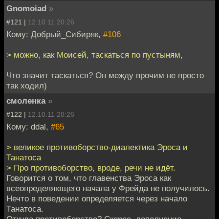
Gnomoiad
»
#121 |
12.10.11 20:26
Кому: Добрый_Сибиряк,
#106
> можно, как Моисей, таскаться по пустыням,
Что значит таскаться? Он между прочим не просто
так ходил)
смоленка
»
#122 |
12.10.11 20:26
Кому: ddal,
#65
> великое противоборство-диалектика Эроса и
Танатоса
> Про противоборство, вроде, речи не идёт.
Говорится о том, что главенства Эроса как
всеопределяющего начала у Фрейда не получилось.
Нечто в поведении определяется через начало
Танатоса.
Откуда противоборство? Скорее, дополнение.