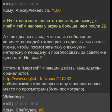
#108 |
12.10.11 19:14
Кому: AlexeyAlexeevich,
#100
> Из этого я могу сделать только один вывод, в
прайм тайм человек у экрана больше, чем после 22.
А я вот делаю вывод, что только небольшое
количество людей готово раз в неделю лечь на час
позже, чтобы посмотреть такую важную и
интересную передачу и проголосовать за советские
ценности. Не прав?
Кстати в "мёртвой" Франции дебаты кандидатов-
социалистов
http://www.english.rfi.fr/node/110282
побили какое-то кулинарное шоу и заняли первое
место по просмотрам (5млн посмотрело).
Videolog
»
#109 |
12.10.11 19:15
Кому: CheRtyaga,
#9