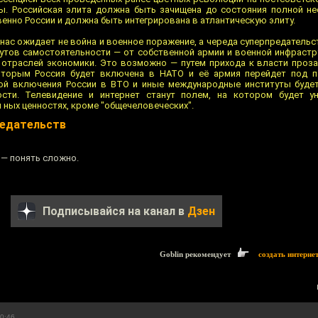
ы. Российская элита должна быть зачищена до состояния полной н
нно России и должна быть интегрирована в атлантическую элиту.
 нас ожидает не война и военное поражение, а череда суперпредатель
утов самостоятельности — от собственной армии и военной инфрастр
 отраслей экономики. Это возможно — путем прихода к власти проз
оторым Россия будет включена в НАТО и её армия перейдет под п
кой включения России в ВТО и иные международные институты буде
сти. Телевидение и интернет станут полем, на котором будет у
и ных ценностях, кроме "общечеловеческих".
редательств
 — понять сложно.
Подписывайся на канал в
Дзен
Goblin рекомендует
создать интерне
00:46