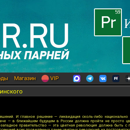
оды
Магазин
VIP
зинского
решений. И главное решение — ликвидация сколь-либо национально
наче — в ближайшем будущем в России должна пройти не просто цв
озападное правительство — эта цветная революция должна быть с п
эссенцией всех проведённых ранее цветных революций на постсоветск