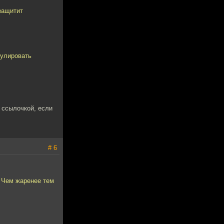
защитит
мулировать
 ссылочкой, если
# 6
. Чем жаренее тем