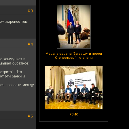
# 3
Чем жаренее тем
# 4
Медаль ордена "За заслуги перед
Отечеством" II степени
не коммунист и
азывал обратное).
стрита". Что
ют эти банки и
йся пропасти между
РВИО
# 5