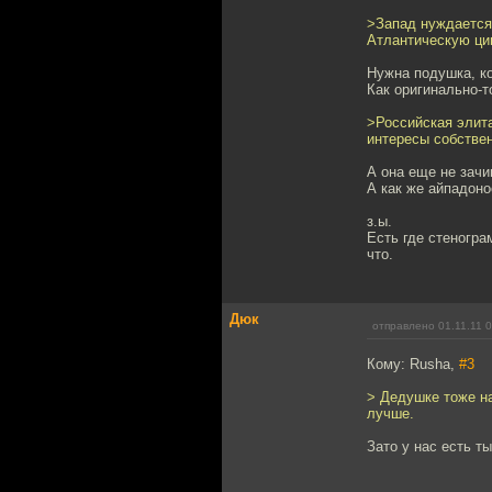
>Запад нуждается
Атлантическую ци
Нужна подушка, ко
Как оригинально-т
>Российская элит
интересы собствен
А она еще не зач
А как же айпадоно
з.ы.
Есть где стеногр
что.
Дюк
отправлено 01.11.11 
Кому: Rusha,
#3
> Дедушке тоже на
лучше.
Зато у нас есть т