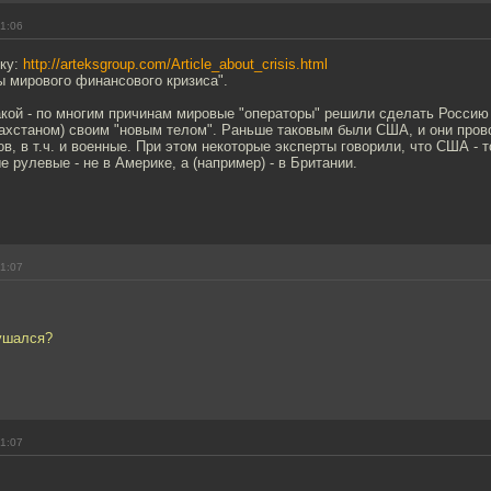
01:06
ку:
http://arteksgroup.com/Article_about_crisis.html
ы мирового финансового кризиса".
ой - по многим причинам мировые "операторы" решили сделать Россию 
ахстаном) своим "новым телом". Раньше таковым были США, и они пров
в, в т.ч. и военные. При этом некоторые эксперты говорили, что США - 
е рулевые - не в Америке, а (например) - в Британии.
01:07
ушался?
01:07