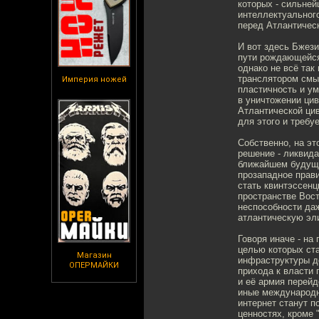
которых - сильне
интеллектуальног
перед Атлантичес
И вот здесь Бжези
пути рождающейся
однако не всё так
транслятором смыс
Империя ножей
пластичность и ум
в уничтожении цив
Атлантической ци
для этого и требу
Собственно, на эт
решение - ликвида
ближайшем будуще
прозападное прави
стать квинтэссенц
пространстве Вос
неспособности да
атлантическую эли
Говоря иначе - на
целью которых ста
Магазин
инфраструктуры до
ОПЕРМАЙКИ
прихода к власти
и её армия перейд
иные международн
интернет станут п
ценностях, кроме 