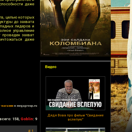
еспособности даже
ств, целью которых
уктуры до захвата
ападных лидеров и
олное управление
т проведен захват
ничтожаться даже
Видео
т магазин
в megagroup.ru
Дядя Вова про фильм "Свидание
всего: 158,
Goblin
: 9
вслепую"
# 1