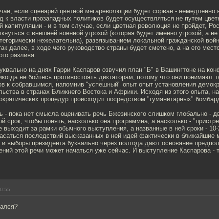
чае, если сценарий цветной мегареволюции будет сорван - немедленно в
д к власти прозападных политиков будет осуществляться не путем цвет
й капитуляции - и в том случае, если цветная революция не пройдет, Р
кнуться с внешней военной угрозой (которая будет именно угрозой, а не 
атегорически нежелательна), развязыванием локальной гражданской во
ак далее, в ходе чего руководство страны будет сметено, а на его место
ого разлива.
буквально на днях Гарри Каспаров озвучил план "Б" в Вашингтоне на ко
Никогда не бойтесь противостоять диктаторам, потому что они понимают т
ов к собравшимся, напомнив "успешный" опыт опыт установления демок
льства в странах Ближнего Востока и Африки. Исходя из этого опыта, 
ократических процедур происходит посредством "гуманитарных" бомбар
 - пока нет смысла оценивать речь Бжезинского слишком глобально - дв
 срок, чтобы понять, насколько она программна, а насколько - "пристре
е выходит за рамки обычного выступления, а названные в ней сроки - 10-
пасаться последствий высказанных в ней идей фактически в ближайшие 
 и выборы президента буквально через полгода дают основание предпол
ний этой речи может начаться уже сейчас. И выступление Каспарова - 
00:55
шался?