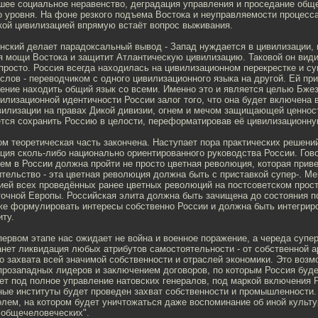
йшее социальное неравенство, деградация управления и проседание общ
о уровня. На фоне резкого подъема Востока и неуправляемости процесс
кой цивилизацией впрямую встаёт вопрос выживания.
нский делает парадоксальный вывод - Запад нуждается в цивилизации, 
 мощи Востока и защитит Атлантическую цивилизацию. Таковой он види
 просто. Россия всегда находилась на цивилизационном перекрестке и с
лов - переводчиком с одного цивилизационного языка на другой. Ей пр
ение находить общий язык со всеми. Именно это и является целью Бжези
илизационной идентичности России залог того, что она будет включена 
вилизации на правах Дикой дивизии, огнем и мечом защищающей ценност
ется сохранить Россию в целости, переформатировав её цивилизационн
ом теоретическая часть закончена. Наступает пора практических решени
ция сколь-либо национально ориентированного руководства России. Гово
м в России должна пройти не просто цветная революция, которая приве
тельство - эта цветная революция должна быть с приставкой супер-. Ме
ией всех проведённых ранее цветных революций на постсоветском прост
точной Европы. Российская элита должна быть зачищена до состояния п
же формулировать интересы собственно России и должна быть интегрир
ту.
 первом этапе нас ожидает не война и военное поражение, а череда супе
нет ликвидация любых атрибутов самостоятельности - от собственной а
 захвата всей значимой собственности и отраслей экономики. Это возм
 прозападных лидеров и заключением договоров, по которым Россия буд
ет под полное управление натовских генералов, под маркой включения 
ые институты будет проведен захват собственности и промышленности.
олем, на котором будет уничтожаться даже воспоминание об иной культу
"общечеловеческих".