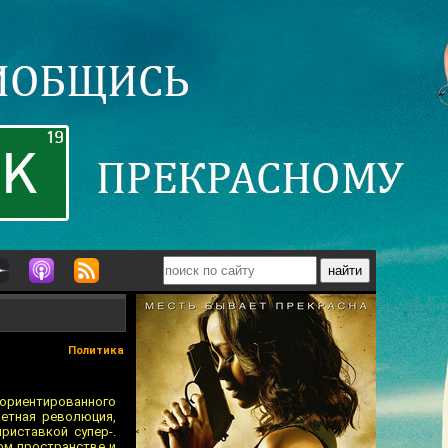
Политика
 ориентированного
етная революция,
риставкой супер-.
ом пространстве и