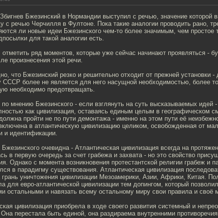
 Збигнев Бжезинский в Нормандии выступил с речью, значение которой 
у с речью Черчилля в Фултоне. Пока такие аналогии проводить рано, тр
яются ли новые идеи Бжезинского чем-то более значимым, чем простое 
дпосылки для такой аналогии есть.
 отметить ряд моментов, которые уже сейчас начинают проявляться - б
ле произнесения этой речи.
но, что Бжезинский резко и решительно отходит от прежней установки -
 СССР более не является для него насущной необходимостью, более тог
рую необходимо предотвращать.
 по мнению Бжезинского - если взглянуть на суть высказываемых идей 
лностью как цивилизация, оставаясь единым целым в географическом с
должна пройти не по пути демонтажа - именно на этом пути её неизбежн
включена в атлантическую цивилизацию целиком, освобожденная от ма
и и идентификации.
 Бжезинского очевидна - Атлантическая цивилизация всегда на протяже
сь в первую очередь за счет грабежа и захвата - но это свойство прису
ия. Однако с момента возникновения протестантской религии грабеж и п
ился в парадигму существования. Атлантическая цивилизация последов
 грань уничтожения цивилизации Мезоамерики, Азии, Африки, Китая. По
а для евро-атлантической цивилизации тем допингом, который позволил
ми остальными и навязать всему остальному миру свои правила и своё 
кая цивилизация приобрела в ходе своего развития системный и непре
 Она перестала быть единой, она раздираема внутренними противоречия