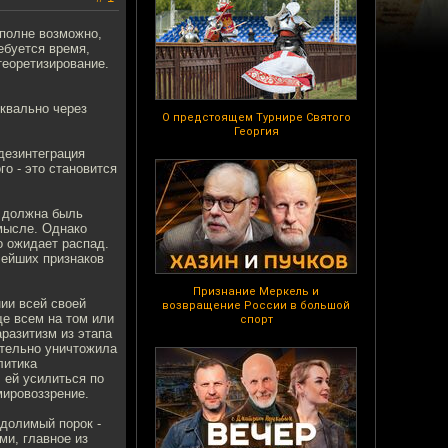
вполне возможно,
ебуется время,
теоретизирование.
уквально через
О предстоящем Турнире Святого
Георгия
 дезинтеграция
о - это становится
- должна быль
мысле. Однако
о ожидает распад.
лейших признаков
Признание Меркель и
нии всей своей
возвращение России в большой
ще всем на том или
спорт
аразитизм из этапа
ательно уничтожила
литика
 ей усилиться по
мировоззрение.
одолимый порок -
ми, главное из