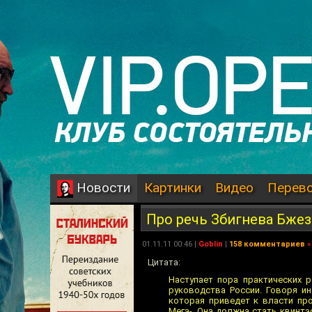
Картинки
Видео
Перев
Новости
Про речь Збигнева Бже
01.11.11 00:46 |
Goblin
|
158 комментариев
»
Цитата:
Наступает пора практических 
руководства России. Говоря и
которая приведет к власти пр
Мега-. Она должна стать квинт