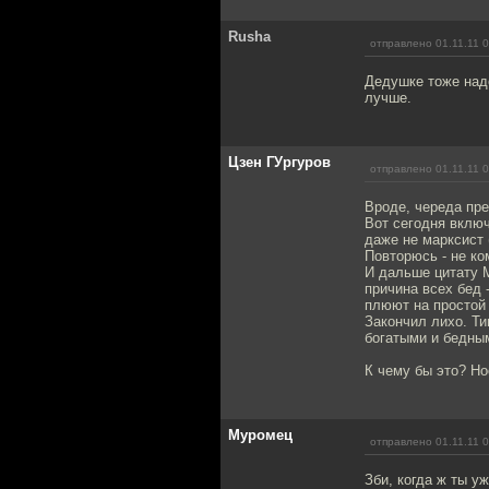
Rusha
отправлено 01.11.11 
Дедушке тоже надо
лучше.
Цзен ГУргуров
отправлено 01.11.11 
Вроде, череда пре
Вот сегодня включ
даже не марксист 
Повторюсь - не ко
И дальше цитату М
причина всех бед 
плюют на простой
Закончил лихо. Т
богатыми и бедны
К чему бы это? Но
Муромец
отправлено 01.11.11 
Зби, когда ж ты у