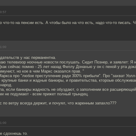
00:57
 что-то на пенсии есть. А чтобы было на что есть, надо что-то писать. 
01:00
дательств у нас перманентна.
аю телевизор ноочные новости послушать. Сидит Познер, и заявлет: Я 
(как сейчас помню - 25 лет назад Филлу Донахью у он с пеной у рта док
ммунист, но кое в чем Маркс оказался прав. "
аркса про "любое преступление ради 300% прибыли". Про "захват Уолл-
- крупные банки и жадные банкиры, и правительства, ктороые обслужива
 народ.
ипа, если банкиры жадность не обуздают, о заполнении все расширяюще
ми не подумают - всем прижет полный трындец.
с по ветру всегда держит, и почуял, что жаренным запахло???
01:00
же сдохнешь то.