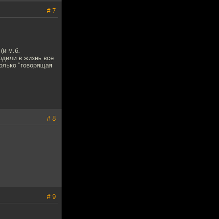
# 7
(и м.б.
одили в жизнь все
только "говорящая
# 8
# 9