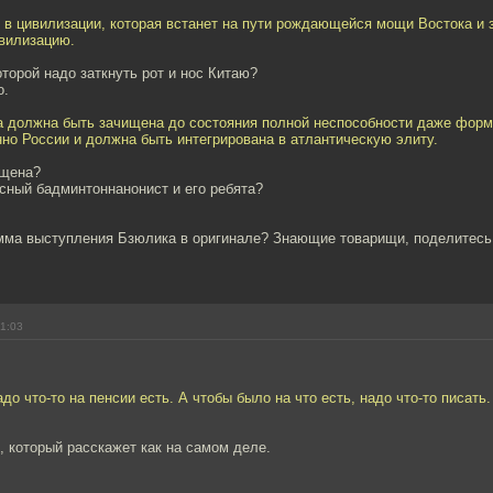
 в цивилизации, которая встанет на пути рождающейся мощи Востока и 
вилизацию.
торой надо заткнуть рот и нос Китаю?
о.
а должна быть зачищена до состояния полной неспособности даже фор
но России и должна быть интегрирована в атлантическую элиту.
ищена?
сный бадминтоннанонист и его ребята?
амма выступления Бзюлика в оригинале? Знающие товарищи, поделитесь
01:03
до что-то на пенсии есть. А чтобы было на что есть, надо что-то писать
ы, который расскажет как на самом деле.