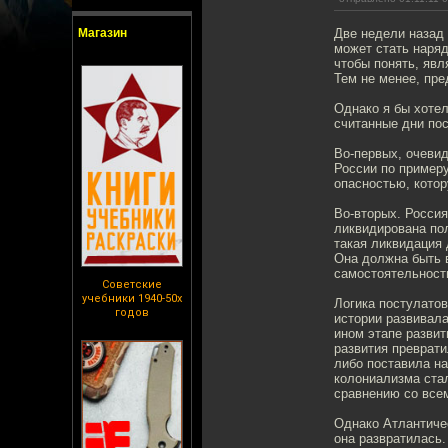
Магазин
Две недели назад
может стать наряд
чтобы понять, явл
Тем не менее, пре
Однако я бы хотел
считанные дни пос
Во-первых, очевид
России по примеру
опасностью, кото
Во-вторых. Россия
ликвидирована по
такая ликвидация 
Она должна быть 
самостоятельност
Советские
учебники 1940-50х
Логика постулатов
годов
истории развивала
ином этапе развит
развития преврат
либо поставила на
колониализма стал
сравнению со все
Однако Атлантичес
она развратилась.