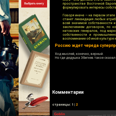
пространстве Восточной Европ
формулировать интересы собстве
Говоря иначе — на первом этапе
станет ликвидация любых атриб
всей значимой собственности и
заключением договоров, по к
натовских генералов, под мар
собственности и промышленно
воспоминание об иной культуре 
Россию ждет череда суперп
Ход мыслей, конечно, верный.
Но где дедушка Збигнев такое сказал
Комментарии
cтраницы: 1 |
2
Goblin
отправлено 01.11.11 