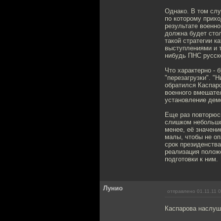
Однако. В том слу
по которому прихо
результате военно
должна будет стол
такой стратегии к
выступлениями и т
нибудь ПНС русск
Что характерно - 
"перезагрузки". "
обратился Каспар
военного вмешате
установление дем
Еще раз повторюсь
слишком небольшой
менее, её значени
малы, чтобы не о
срок президенства
реализация положе
подготовки к ним.
Лунио
отправлено 01.11.11 
Каспарова наслу