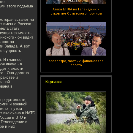
его
ами этого подъёма
Атака БПЛА на Геленджик и
открытие Ормузского пролива
которая встанет на
т именно Россию -
умела стать
исущи терпимость,
нского - он видит
в состав
и Запада. А вот
ую сущность.
й. И главное
Клеопатра, часть 2: финансовое
ря иначе - в
болото
дет к власти
га-. Она должна
ранстве и
олной
Картинки
ована в
рпредательств,
рмии и военной
ожно - путем
ет включена в НАТО
России в ВТО и
 Телевидение и
ре и ных