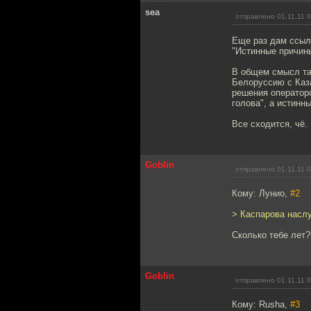
sea
отправлено 01.11.11 
Еще раз дам ссыл
"Истинные причин
В общем смысл так
Белоруссию с Каз
решения операторо
голова", а истинны
Все сходится, чё.
Goblin
отправлено 01.11.11 
Кому: Лунио,
#2
> Каспарова насл
Сколько тебе лет?
Goblin
отправлено 01.11.11 
Кому: Rusha,
#3