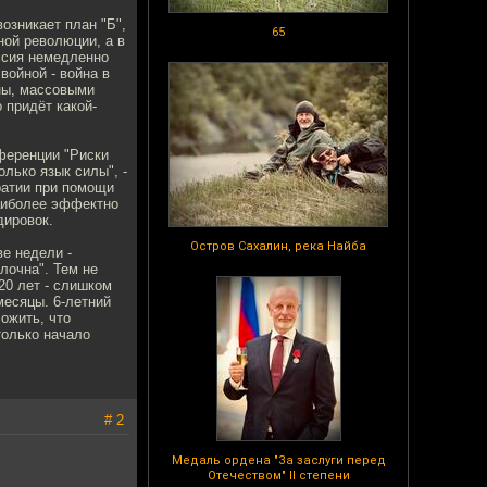
озникает план "Б",
65
ной революции, а в
оссия немедленно
войной - война в
йны, массовыми
 придёт какой-
нференции "Риски
олько язык силы", -
ратии при помощи
наиболее эффектно
дировок.
Остров Сахалин, река Найба
е недели -
лочна". Тем не
20 лет - слишком
месяцы. 6-летний
ожить, что
только начало
# 2
Медаль ордена "За заслуги перед
Отечеством" II степени