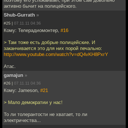
поэтому его успокаивает, при этом сам довольно
активно бычит на полицейского.
Shub-Gurrath
»
#25 |
07.11.11 04:36
Кому: Телерадиомонтер,
#16
> Там тоже есть добрые полицейские. И
заканчивается это для них порой печально:
http://www.youtube.com/watch?v=dQ4vKH8PxrY
Атас.
gamajun
»
#26 |
07.11.11 04:36
Кому: Jameson,
#21
> Мало демократии у нас!
То ли толерантости не хватает, то ли
электричества...