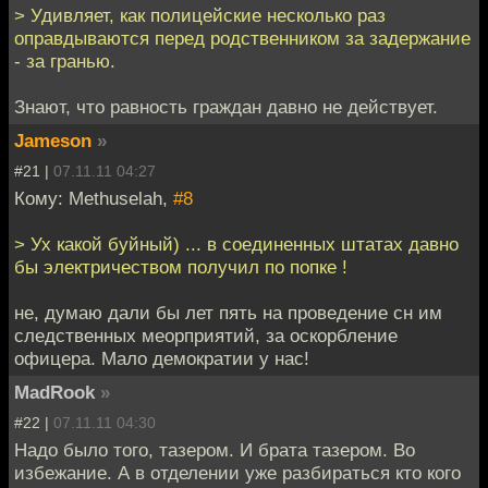
> Удивляет, как полицейские несколько раз
оправдываются перед родственником за задержание
- за гранью.
Знают, что равность граждан давно не действует.
Jameson
»
#21 |
07.11.11 04:27
Кому: Methuselah,
#8
> Ух какой буйный) ... в соединенных штатах давно
бы электричеством получил по попке !
не, думаю дали бы лет пять на проведение сн им
следственных меорприятий, за оскорбление
офицера. Мало демократии у нас!
MadRook
»
#22 |
07.11.11 04:30
Надо было того, тазером. И брата тазером. Во
избежание. А в отделении уже разбираться кто кого