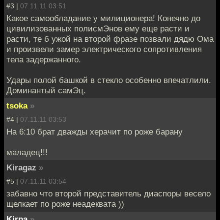
#3 |
07.11.11 03:51
Какое самообладание у милиционера! Конечно до
цивилизованных полисмЭнов ему еще расти и
расти, те б ужой на второй фразе позвали дядю Ома
и произвели замер электрического сопротивления
тела задержанного.
Удары полой башкой в стекло особенно впечатлили.
Доминантый самЭц.
tsoka
»
#4 |
07.11.11 03:53
На 6:10 брат дважды херачит по роже барану
маладец!!!
Kiragaz
»
#5 |
07.11.11 03:54
забавно что второй представитель диаспоры весело
щелкает по роже неадеквата ))
Kirpa
»