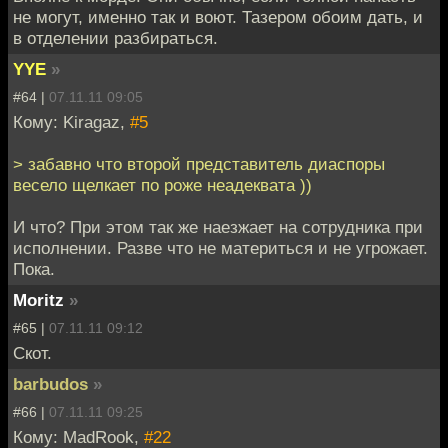
не могут, именно так и воют. Тазером обоим дать, и
в отделении разбираться.
YYE
»
#64 |
07.11.11 09:05
Кому: Kiragaz,
#5
> забавно что второй представитель диаспоры
весело щелкает по роже неадеквата ))
И что? При этом так же наезжает на сотрудника при
исполнении. Разве что не материться и не угрожает.
Пока.
Moritz
»
#65 |
07.11.11 09:12
Скот.
barbudos
»
#66 |
07.11.11 09:25
Кому: MadRook,
#22