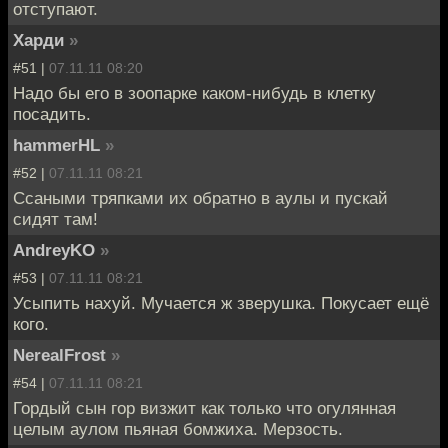
отступают.
Харди
»
#51 |
07.11.11 08:20
Надо бы его в зоопарке каком-нибудь в клетку
посадить.
hammerHL
»
#52 |
07.11.11 08:21
Ссаными тряпками их обратно в аулы и пускай
сидят там!
AndreyKO
»
#53 |
07.11.11 08:21
Усыпить нахуй. Мучается ж зверушка. Покусает ещё
кого.
NerealFrost
»
#54 |
07.11.11 08:21
Гордый сын гор визжит как только что огулянная
целым аулом пьяная бомжиха. Мерзость.