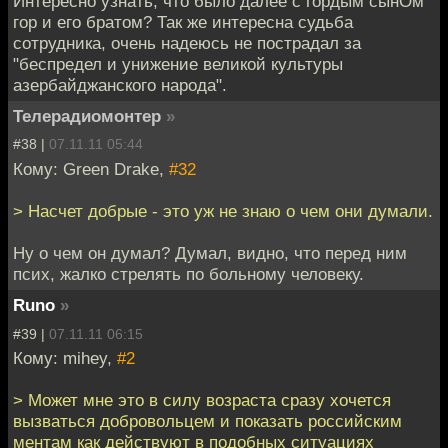
Интересно узнать, что было далее с гордым сынОм
гор и его братом? Так же интересна судьба
сотрудника, очень надеюсь не пострадал за
"беспредел и унижение великой культуры
азербайджанского народа".
Телерадиомонтер
»
#38 |
07.11.11 05:44
Кому: Green Drake,
#32
> Насчет добрые - это уж не знаю о чем они думали.
Ну о чем он думал? Думал, видно, что перед ним
псих, жалко стрелять по больному человеку.
Runo
»
#39 |
07.11.11 06:15
Кому: mihey,
#2
> Может мне это в силу возраста сразу хочется
вызваться добровольцем и показать российским
ментам как действуют в подобных ситуациях