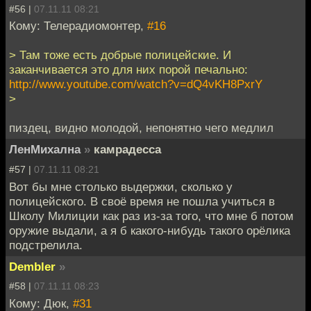
#56 |
07.11.11 08:21
Кому: Телерадиомонтер,
#16
> Там тоже есть добрые полицейские. И
заканчивается это для них порой печально:
http://www.youtube.com/watch?v=dQ4vKH8PxrY
>
пиздец, видно молодой, непонятно чего медлил
ЛенМихална
»
камрадесса
#57 |
07.11.11 08:21
Вот бы мне столько выдержки, сколько у
полицейского. В своё время не пошла учиться в
Школу Милиции как раз из-за того, что мне б потом
оружие выдали, а я б какого-нибудь такого орёлика
подстрелила.
Dembler
»
#58 |
07.11.11 08:23
Кому: Дюк,
#31