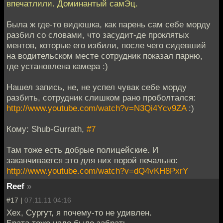
впечатлили. Доминантый самЭц.
Была ж где-то видюшка, как парень сам себе морду
разбил со словами, что засудит-де проклятых
ментов, которые его избили, после чего сидевший
на водительском месте сотрудник показал парню,
где установлена камера :)
Нашел запись, не, не успел чувак себе морду
разбить, сотрудник слишком рано проболтался:
http://www.youtube.com/watch?v=N3Qi4Ycv9ZA
:)
Кому: Shub-Gurrath,
#7
Там тоже есть добрые полицейские. И
заканчивается это для них порой печально:
http://www.youtube.com/watch?v=dQ4vKH8PxrY
Reef
»
#17 |
07.11.11 04:16
Хех, Сургут, я почему-то не удивлен.