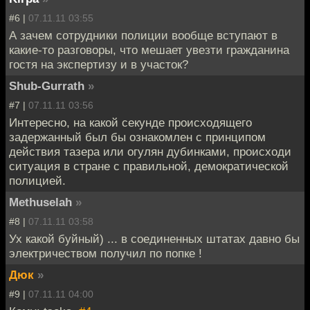
#6 |
07.11.11 03:55
А зачем сотрудники полиции вообще вступают в
какие-то разговоры, что мешает увезти гражданина
гостя на экспертизу и в участок?
Shub-Gurrath
»
#7 |
07.11.11 03:56
Интересно, на какой секунде происходящего
задержанный был бы ознакомлен с принципом
действия тазера или огулян дубинками, происходи
ситуация в стране с правильной, демократической
полицией.
Methuselah
»
#8 |
07.11.11 03:58
Ух какой буйный) ... в соединенных штатах давно бы
электричеством получил по попке !
Дюк
»
#9 |
07.11.11 04:00