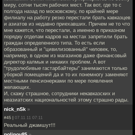
миру, сотни тысяч рабочих мест. Так вот, где то с
полгода назад по московскому, по крайней мере
филиалу на работу резко перестали брать кавказцев
и азиатов из недавно приехавших. Причем не то что
мне кажется, что перестали, а именно в приказном
порядку отделам кадров на местах запретили брать
граждан определенного типа. То есть если
образованный и "цивилизованный" человек, то,
например, в одном из магазинов даже финансовый
директор калмык и никаких проблем. А вот
"трудолюбивые гастарбайтеры" занимаются только
уборкой помещений да и то их понемногу заменяют
местными пенсионерками по мере появления
желающих.
И, скажу страшное, сотрудники некавказских и
неазиатских национальностей этому страшно рады.
nick_nSk
»
#45 |
07.11.11 07:11
Реальный джамшут!!!
polinov85
»