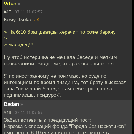
Vitus
»
#47 |
07.11.11 07:57
Кому: tsoka,
#4
> На 6:10 брат дважды херачит по роже барану
>
> маладец!!!
Ну чтоб истеричка не мешала беседе и мелким
провокациям. Видит же, что разговор пишется.
Я по иностранному не понимаю, но судя по
интонациям по время пиздинга, тот брату высказал
типа "не мешай беседе, сам себе срок с пола
поднимаешь, придурок".
Badan
»
#48 |
07.11.11 07:57
Забыл вставить в предыдущий пост:
Нарезка с операций фонда "Города без наркотиков"
смотреть с 6:10 если силы нет всё смотреть.