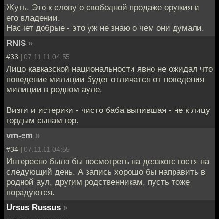
Жуть. Это к слову о свободной продаже оружия и
его владении.
Насчет добрые - это уж не знаю о чем они думали.
RNIS
»
#33 |
07.11.11 04:55
Лицо кавказской национальности явно не ожидал что
поведение милиции будет отличатся от поведения
милиции в родном ауле.
Визги и истерики - чисто баба выпившая - не к лицу
гордым сынам гор.
vm-em
»
#34 |
07.11.11 04:55
Интересно было бы посмотреть на дерзкого гостя на
следующий день. А запись хорошо бы направить в
родной аул, другим родственникам, пусть тоже
порадуются.
Ursus Russus
»