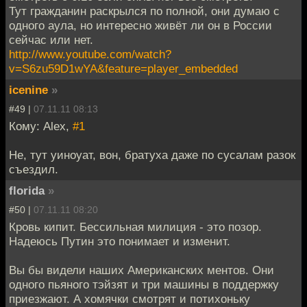
Тут гражданин раскрылся по полной, они думаю с
одного аула, но интересно живёт ли он в России
сейчас или нет.
http://www.youtube.com/watch?
v=S6zu59D1wYA&feature=player_embedded
icenine
»
#49 |
07.11.11 08:13
Кому: Alex,
#1
Не, тут уиноуат, вон, братуха даже по сусалам разок
съездил.
florida
»
#50 |
07.11.11 08:20
Кровь кипит. Бессильная милиция - это позор.
Надеюсь Путин это понимает и изменит.
Вы бы видели наших Американских ментов. Они
одного пьяного тэйзят и три машины в поддержку
приезжают. А хомячки смотрят и потихоньку