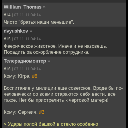
William_Thomas
»
#14 |
07.11.11 04:14
Чисто "братья наши меньшие".
dvyushkov
»
#15 |
07.11.11 04:14
Феерическое животное. Иначе и не назовешь.
Посадить за оскорбление сотрудника.
Телерадиомонтер
»
#16 |
07.11.11 04:14
Кому: Kirpa,
#6
Воспитание у милиции еще советское. Вроде бы по-
человечески со всеми стараются себя вести, все
такое. Нет бы пристрелить к чертовой матери!
Кому: Сергеич,
#3
> Удары полой башкой в стекло особенно