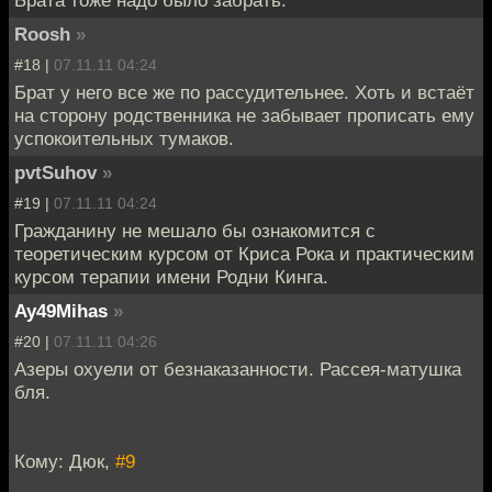
Брата тоже надо было забрать.
Roosh
»
#18 |
07.11.11 04:24
Брат у него все же по рассудительнее. Хоть и встаёт
на сторону родственника не забывает прописать ему
успокоительных тумаков.
pvtSuhov
»
#19 |
07.11.11 04:24
Гражданину не мешало бы ознакомится с
теоретическим курсом от Криса Рока и практическим
курсом терапии имени Родни Кинга.
Ay49Mihas
»
#20 |
07.11.11 04:26
Азеры охуели от безнаказанности. Рассея-матушка
бля.
Кому: Дюк,
#9