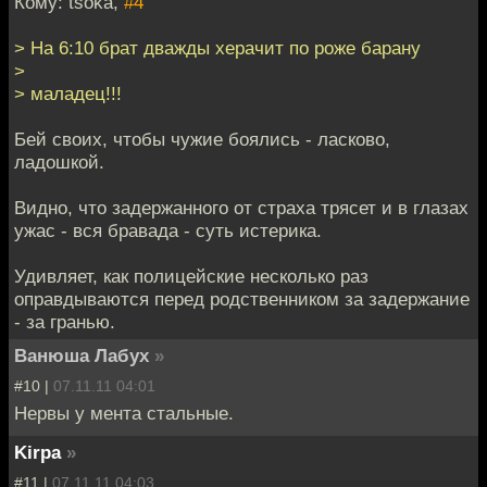
Кому: tsoka,
#4
> На 6:10 брат дважды херачит по роже барану
>
> маладец!!!
Бей своих, чтобы чужие боялись - ласково,
ладошкой.
Видно, что задержанного от страха трясет и в глазах
ужас - вся бравада - суть истерика.
Удивляет, как полицейские несколько раз
оправдываются перед родственником за задержание
- за гранью.
Ванюша Лабух
»
#10 |
07.11.11 04:01
Нервы у мента стальные.
Kirpa
»
#11 |
07.11.11 04:03