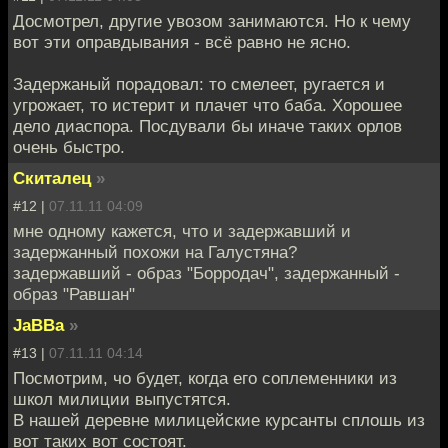
Досмотрел, другие увозом занимаются. Но к чему
вот эти оправдывания - всё равно не ясно.
Задержаный порадовал: то смелеет, ругается и
угрожает, то истерит и плачет что баба. Хорошее
дело диаспора. Посдували бы иначе таких орлов
очень быстро.
Скиталец
»
#12 |
07.11.11 04:09
мне одному кажется, что и задержавший и
задержанный похожи на Галустяна?
задержавший - образ "Борродач", задержанный -
образ "Равшан"
JaBBa
»
#13 |
07.11.11 04:14
Посмотрим, чо будет, когда его соплеменники из
школ милиции выпустятся.
В нашей деревне милицейские курсанты сплошь из
вот таких вот состоят.