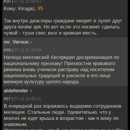
#35 |
07.11.11 04:57
Кому: Kiragaz,
#5
Так внутри диаспоры граждане чморят и лупят друг
друга почём зря. Но вот если это посмеет сделать
чужой - туши свет, визг и кровная месть.
mr_Versus
»
#36 |
07.11.11 04:58
Налицо ментовский беспредел дискриминация по
национальному признаку! Прихвостни кровавого
режима вновь учинили расправу над носителем
национальных традиций и унизили в его лице
великую культуру целого народа.
aldefender
»
#37 |
07.11.11 05:11
В очередной раз поражаюсь выдержке сотрудников
милиции. Стальные люди. Удивительно, что у
многих не едет крыша в возрастом - как я вижу по
знакомым.