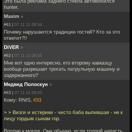
Это была реклама заднего стекла автомобился
hunter.
Maxim
»
#61 |
07.11.11 08:54
Почему нарушаются традиции гостей? Кто за это
ответит?!!
DiVER
»
#62 |
07.11.11 08:55
Мне вот одно интересно, кто второму кавказцу
вообще разрешает трогать патрульную машину и
задержанного?
Медвед Полоскун
»
#63 |
07.11.11 09:03
Кому: RNIS,
#33
> > Визги и истерики - чисто баба выпившая - не к
лицу гордым сынам гор.
Вполне к морде. Они обычно, если толпой напасть