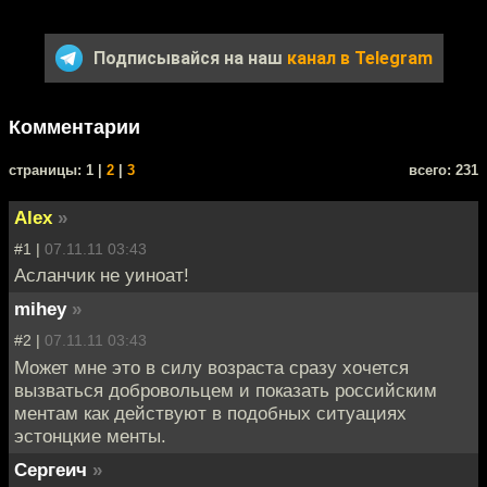
Подписывайся на наш
канал в Telegram
Комментарии
cтраницы: 1 |
2
|
3
всего: 231
Alex
»
#1 |
07.11.11 03:43
Асланчик не уиноат!
mihey
»
#2 |
07.11.11 03:43
Может мне это в силу возраста сразу хочется
вызваться добровольцем и показать российским
ментам как действуют в подобных ситуациях
эстонцкие менты.
Сергеич
»