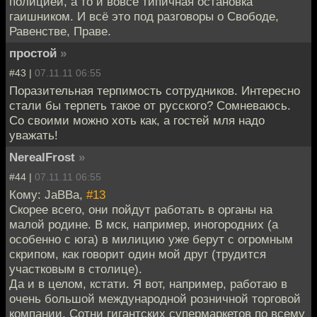
полицией, а то и вовсе типичная остановка
гаишником. И всё это под разговоры о Свободе,
Равенстве, Праве.
простой
»
#43 |
07.11.11 06:55
Поразительная терпимость сотрудников. Интересно
стали бы терпеть такое от русского? Сомневаюсь.
Со своими можно хоть как, а гостей мля надо
уважать!
NerealFrost
»
#44 |
07.11.11 06:55
Кому: JaBBa,
#13
Скорее всего, они пойдут работать в органы на
малой родине. В мск, например, иногородних (а
особенно с юга) в милицию уже берут с огромным
скрипом, как говорит один мой друг (трудится
участковым в столице).
Да и в целом, кстати. Я вот, например, работаю в
очень большой международной розничной торговой
компании. Сотни гигантских супермаркетов по всему