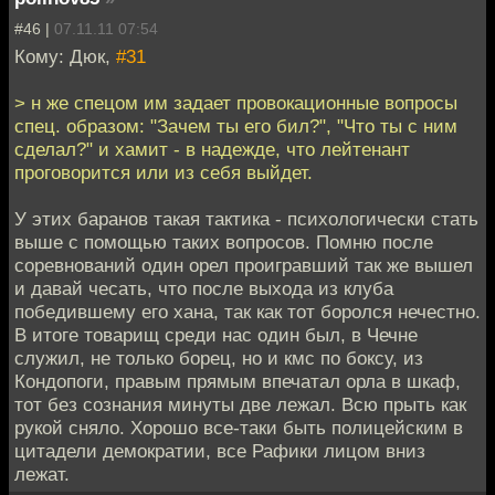
#46 |
07.11.11 07:54
Кому: Дюк,
#31
> н же спецом им задает провокационные вопросы
спец. образом: "Зачем ты его бил?", "Что ты с ним
сделал?" и хамит - в надежде, что лейтенант
проговорится или из себя выйдет.
У этих баранов такая тактика - психологически стать
выше с помощью таких вопросов. Помню после
соревнований один орел проигравший так же вышел
и давай чесать, что после выхода из клуба
победившему его хана, так как тот боролся нечестно.
В итоге товарищ среди нас один был, в Чечне
служил, не только борец, но и кмс по боксу, из
Кондопоги, правым прямым впечатал орла в шкаф,
тот без сознания минуты две лежал. Всю прыть как
рукой сняло. Хорошо все-таки быть полицейским в
цитадели демократии, все Рафики лицом вниз
лежат.