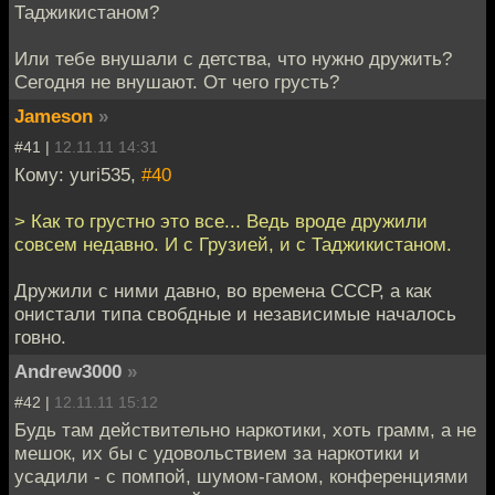
Таджикистаном?
Или тебе внушали с детства, что нужно дружить?
Сегодня не внушают. От чего грусть?
Jameson
»
#41 |
12.11.11 14:31
Кому: yuri535,
#40
> Как то грустно это все... Ведь вроде дружили
совсем недавно. И с Грузией, и с Таджикистаном.
Дружили с ними давно, во времена СССР, а как
онистали типа свобдные и независимые началось
говно.
Andrew3000
»
#42 |
12.11.11 15:12
Будь там действительно наркотики, хоть грамм, а не
мешок, их бы с удовольствием за наркотики и
усадили - с помпой, шумом-гамом, конференциями