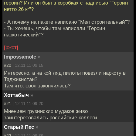
героин? Или он был в коробках с надписью "Героин
нетто 26 кг"?
- А почему на пакете написано "Мел строительный"?
- Ты хочешь, чтобы там написали "Героин
наркотический"?
[ржот]
Impossamole
»
#20 |
12.11.11 09:15
Интересно, а на кой ляд пилоты повезли наркоту в
Таджикистан?
Там что, своя закончилась?
Хоттабыч
»
#21 |
12.11.11 09:20
Мнением грузинских мудаков живо
заинтересовались российские коллеги.
Старый Пес
»
#22 |
12.11.11 09:39