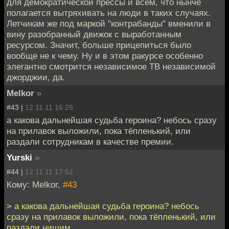
для демократической прессы и всем, что нынче
полагается вытряхивать на люди в таких случаях.
Летчикам же под маркой "контрабанды" вменили в
вину разобранный движок с выработанным
ресурсом. Значит, больше прицепиться было
вообще не к чему. Ну и в этом ракурсе особенно
элегантно смотрится независимое ТВ независимой
джорджии, да.
Melkor
»
#43 |
12.11.11 16:25
а какова дальнейшая судьба героина? небось сразу
на прилавок выложили, пока тёпленький, или
раздали сотрудникам в качестве премии.
Yurski
»
#44 |
12.11.11 17:52
Кому: Melkor,
#43
> а какова дальнейшая судьба героина? небось
сразу на прилавок выложили, пока тёпленький, или
раздали нищим.