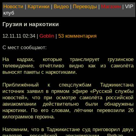
Новости
|
Картинки
|
Видео
|
Переводы
|
Магазин
|
VIP
клуб
Грузия и наркотики
12.11.11 02:34
|
Goblin
|
53 комментария
С мест сообщают:
На кадрах, которые транслирует грузинское
телевидение, отчётливо видно как из самолёта
выносят пакеты с наркотиками.
Приближённый к спецслужбам Таджикистана
источник заявил в прямом эфире «Русской службы
новостей», что при осмотре самолёта российской
авиакомпании действительно были обнаружены
наркотики. По его словам, лётчики перевозили 26
килограммов героина.
Напомним, что в Таджикистане суд приговорил двух
пилотов российской авиакомпании Rolkan –