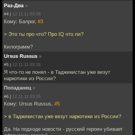
Раз-Два
»
#4 |
12.11.11 03:08
Кому: Балрог,
#3
> Это ты про что? Про IQ что ли?
Килограмм?
Ursus Russus
»
#5 |
12.11.11 03:16
Я что-то не понял - в Таджикистан уже везут
наркотики из России?
Попаданец
»
#6 |
12.11.11 03:25
Кому: Ursus Russus,
#5
> в Таджикистан уже везут наркотики из России?
Да. На подходе новости - русский героин убивает