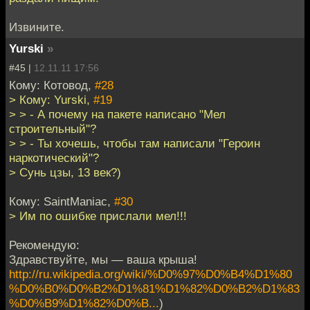
Извините.
Yurski
»
#45 |
12.11.11 17:56
Кому: Котовод,
#28
> Кому: Yurski,
#19
> > - А почему на пакете написано "Мел
строительный"?
> > - Ты хочешь, чтобы там написали "Героин
наркотический"?
> Сунь цзы, 13 век?)
Кому: SaintManiac,
#30
> Им по ошибке прислали мел!!!
Рекомендую:
Здравствуйте, мы — ваша крыша!
http://ru.wikipedia.org/wiki/%D0%97%D0%B4%D1%80
%D0%B0%D0%B2%D1%81%D1%82%D0%B2%D1%83
%D0%B9%D1%82%D0%B...
)