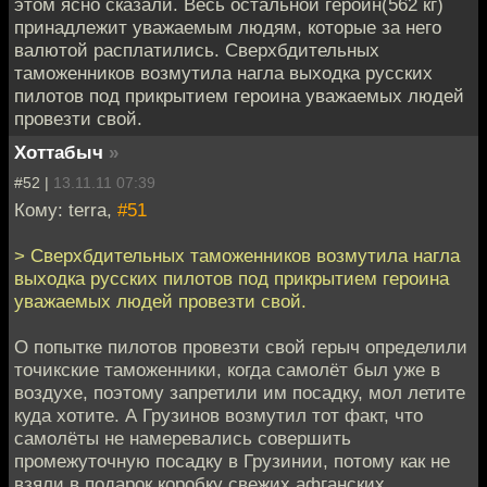
этом ясно сказали. Весь остальной героин(562 кг)
принадлежит уважаемым людям, которые за него
валютой расплатились. Сверхбдительных
таможенников возмутила нагла выходка русских
пилотов под прикрытием героина уважаемых людей
провезти свой.
Хоттабыч
»
#52 |
13.11.11 07:39
Кому: terra,
#51
> Сверхбдительных таможенников возмутила нагла
выходка русских пилотов под прикрытием героина
уважаемых людей провезти свой.
О попытке пилотов провезти свой герыч определили
точикские таможенники, когда самолёт был уже в
воздухе, поэтому запретили им посадку, мол летите
куда хотите. А Грузинов возмутил тот факт, что
самолёты не намеревались совершить
промежуточную посадку в Грузинии, потому как не
взяли в подарок коробку свежих афганских