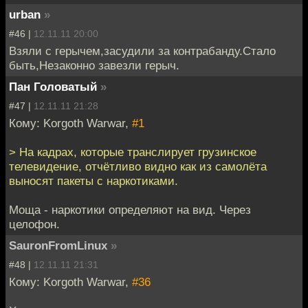
urban
»
#46 |
12.11.11 20:00
Взяли с герычем,засудили за контрабанду.Стало
быть,Незаконно завезли герыч.
Пан Головатый
»
#47 |
12.11.11 21:28
Кому: Korgoth Warwar,
#1
> На кадрах, которые транслирует грузинское
телевидение, отчётливо видно как из самолёта
выносят пакеты с наркотиками.
Моща - наркотики определяют на вид. Через
целофон.
SauronFromLinux
»
#48 |
12.11.11 21:31
Кому: Korgoth Warwar,
#36