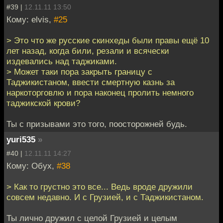
#39 |
12.11.11 13:50
Кому: elvis,
#25
> Это что же русские скинхеды были правы ещё 10
лет назад, когда били, резали и всячески
издевались над таджиками.
> Может таки пора закрыть границу с
Таджикистаном, ввести смертную казнь за
наркоторговлю и пора наконец пролить немного
таджикской крови?
Ты с призывами это того, поосторожней будь.
yuri535
»
#40 |
12.11.11 14:27
Кому: Обух,
#38
> Как то грустно это все... Ведь вроде дружили
совсем недавно. И с Грузией, и с Таджикистаном.
Ты лично дружил с целой Грузией и целым