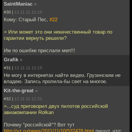
SaintManiac
»
#30 |
12.11.11 12:19
Кому: Старый Пес,
#22
> Или может это они некачественный товар по
гарантии вернуть решили?
Им по ошибке прислали мел!!!
Grafik
»
#31 |
12.11.11 12:19
Не могу в интернетах найти видео. Грузинским не
владею. Запись пролила-бы свет на многое.
Kit-the-great
»
#32 |
12.11.11 12:21
>...суд приговорил двух пилотов российской
авиакомпании Rolkan
Почему "российской"? Вот тут
http://vz.ru/news/2011/11/10/537478.html
пишут, что: