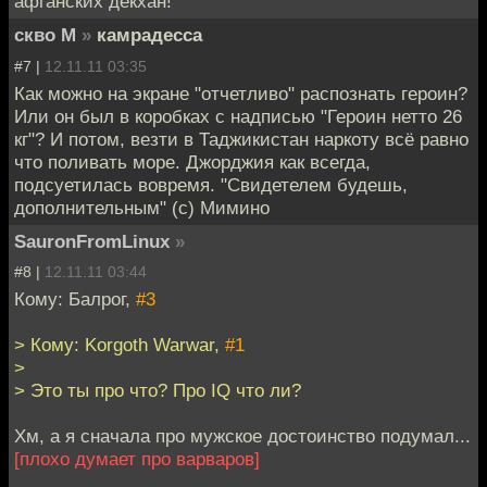
афганских декхан!
скво М
»
камрадесса
#7 |
12.11.11 03:35
Как можно на экране "отчетливо" распознать героин?
Или он был в коробках с надписью "Героин нетто 26
кг"? И потом, везти в Таджикистан наркоту всё равно
что поливать море. Джорджия как всегда,
подсуетилась вовремя. "Свидетелем будешь,
дополнительным" (с) Мимино
SauronFromLinux
»
#8 |
12.11.11 03:44
Кому: Балрог,
#3
> Кому: Korgoth Warwar,
#1
>
> Это ты про что? Про IQ что ли?
Хм, а я сначала про мужское достоинство подумал...
[плохо думает про варваров]