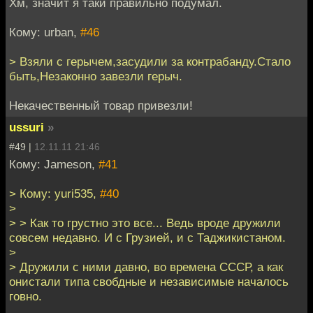
Хм, значит я таки правильно подумал.
Кому: urban,
#46
> Взяли с герычем,засудили за контрабанду.Стало
быть,Незаконно завезли герыч.
Некачественный товар привезли!
ussuri
»
#49 |
12.11.11 21:46
Кому: Jameson,
#41
> Кому: yuri535,
#40
>
> > Как то грустно это все... Ведь вроде дружили
совсем недавно. И с Грузией, и с Таджикистаном.
>
> Дружили с ними давно, во времена СССР, а как
онистали типа свобдные и независимые началось
говно.