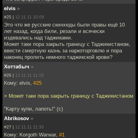
elvis
»
#25 |
12.11.11 10:09
Это что же русские скинхеды были правы ещё 10
лет назад, когда били, резали и всячески
издевались над таджиками.
Может таки пора закрыть границу с Таджикистаном,
ввести смертную казнь за наркоторговлю и пора
наконец пролить немного таджикской крови?
Хоттабыч
»
#26 |
12.11.11 11:15
Кому: elvis,
#25
> Может таки пора закрыть границу с Таджикистаном
"Карту купи, лапоть!" (с)
Abrikosov
»
#27 |
12.11.11 11:33
Кому: Korgoth Warwar,
#1