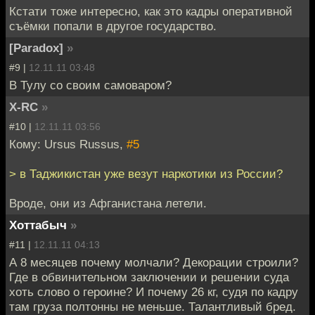
Кстати тоже интересно, как это кадры оперативной
съёмки попали в другое государство.
[Paradox]
»
#9 |
12.11.11 03:48
В Тулу со своим самоваром?
X-RC
»
#10 |
12.11.11 03:56
Кому: Ursus Russus,
#5
> в Таджикистан уже везут наркотики из России?
Вроде, они из Афганистана летели.
Хоттабыч
»
#11 |
12.11.11 04:13
А 8 месяцев почему молчали? Декорации строили?
Где в обвинительном заключении и решении суда
хоть слово о героине? И почему 26 кг, судя по кадру
там груза полтонны не меньше. Талантливый бред.