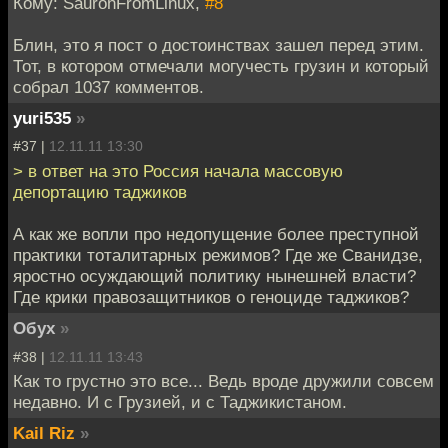
Кому: SauronFromLinux,
#8
Блин, это я пост о достоинствах зашел перед этим.
Тот, в котором отмечали могучесть грузин и который
собрал 1037 комментов.
yuri535
»
#37 |
12.11.11 13:30
> в ответ на это Россия начала массовую
депортацию таджиков
А как же вопли про недопущение более преступной
практики тоталитарных режимов? Где же Сванидзе,
яростно осуждающий политику нынешней власти?
Где крики правозащитников о геноциде таджиков?
Обух
»
#38 |
12.11.11 13:43
Как то грустно это все... Ведь вроде дружили совсем
недавно. И с Грузией, и с Таджикистаном.
Kail Riz
»