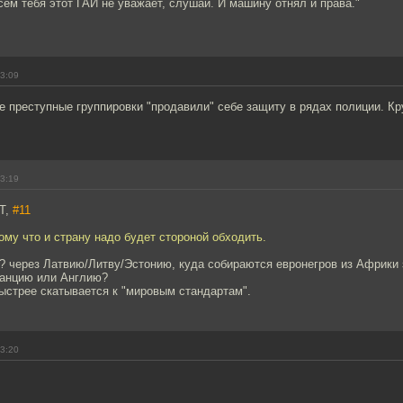
сем тебя этот ГАИ не уважает, слушай. И машину отнял и права."
13:09
е преступные группировки "продавили" себе защиту в рядах полиции. К
13:19
T,
#11
ому что и страну надо будет стороной обходить.
? через Латвию/Литву/Эстонию, куда собираются евронегров из Африки 
анцию или Англию?
ыстрее скатывается к "мировым стандартам".
13:20