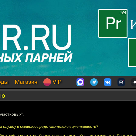
оды
Магазин
VIP
ию
участковых".
ь на службу в милицию представителей нацменьшинств?
бу крайне неохотно брали представителей нацменьшинств. Советска