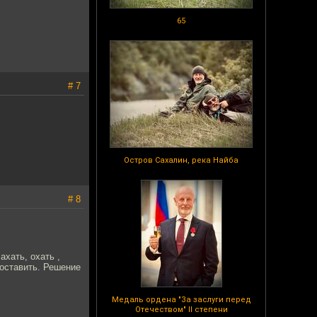
65
# 7
Остров Сахалин, река Найба
# 8
ахать, охать ,
 оставить. Решение
Медаль ордена "За заслуги перед
Отечеством" II степени