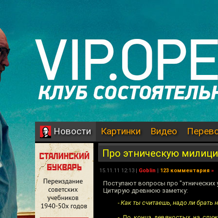
Картинки
Видео
Перев
Новости
Про этническую милиц
15.11.11 12:13 |
Goblin
|
123 комментария
»
Поступают вопросы про "этнических 
Цитирую древнюю заметку:
- Как ты считаешь, надо ли брат
- До конца девяностых на служ