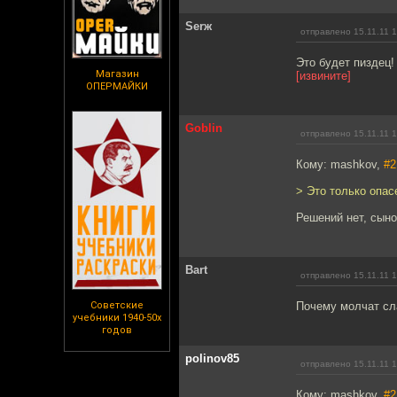
Serж
отправлено 15.11.11 
Это будет пиздец!
Магазин
[извините]
ОПЕРМАЙКИ
Goblin
отправлено 15.11.11 
Кому: mashkov,
#2
> Это только опа
Решений нет, сыно
Bart
отправлено 15.11.11 
Советские
Почему молчат сл
учебники 1940-50х
годов
polinov85
отправлено 15.11.11 
Кому: mashkov,
#2