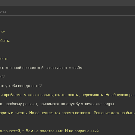
12:44
нок.
 быть.
есть.
ого колючей проволокой, закапывают живьём.
ия?
что у тебя всегда есть?
 проблеме, можно говорить, ахать, охать , переживать. Но её нужно ре
в: проблему решают, принимают на службу этнические кадры.
орить и писать. Но её нельзя так просто оставить. Решение должно быть
ьярностей, я Вам не родственник. И не подчиненный.