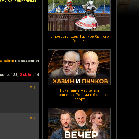
кажутся невинными
О предстоящем Турнире Святого
Георгия
ку сайтов
в megagroup.ru
сего: 123,
Goblin
: 14
# 1
Признание Меркель и
возвращение России в большой
спорт
# 2