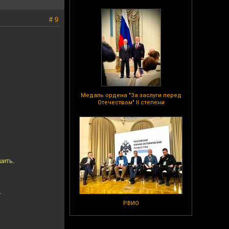
# 9
Медаль ордена "За заслуги перед
Отечеством" II степени
шить.
.
РВИО