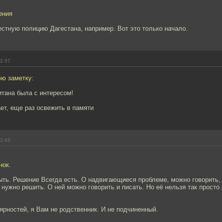
ения
стную полицию Дагестана, например. Вот это только начало.
12:37
ю заметку:
итана была с интересом!
ет, еще раз освежить в памяти
12:43
нок.
ыть. Решение Всегда есть. О надвигающиеся проблеме, можно говорить, 
 нужно решить. О ней можно говорить и писать. Но её нельзя так просто
рностей, я Вам не родственник. И не подчиненный.