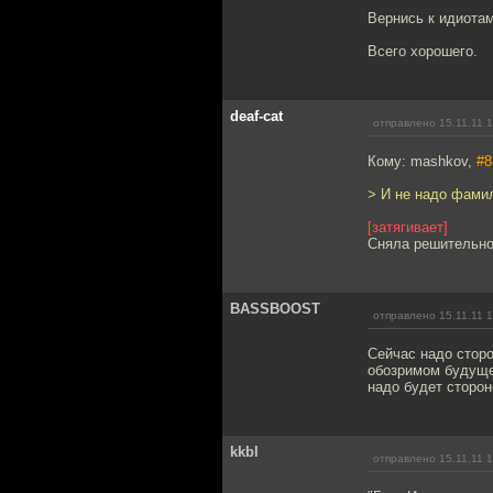
Вернись к идиотам
Всего хорошего.
deaf-cat
отправлено 15.11.11 
Кому: mashkov,
#8
> И не надо фамил
[затягивает]
Сняла решительно 
BASSBOOST
отправлено 15.11.11 
Сейчас надо сторо
обозримом будуще
надо будет сторон
kkbl
отправлено 15.11.11 