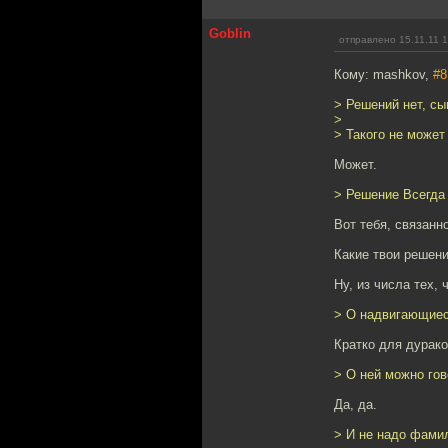
Goblin
отправлено 15.11.11 
Кому: mashkov,
#8
> Решений нет, сы
>
> Такого не может
Может.
> Решение Всегда 
Вот тебя, связанн
Какие твои решен
Ну, из числа тех, 
> О надвигающиеся
Кратко для дурако
> О ней можно гов
Да, да.
> И не надо фамил