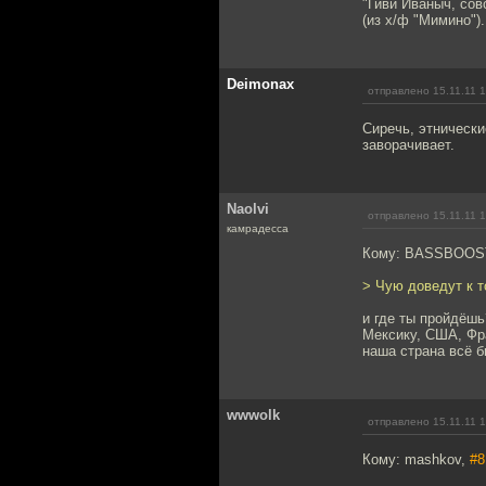
"Гиви Иваныч, сов
(из х/ф "Мимино").
Deimonax
отправлено 15.11.11 
Сиречь, этнически
заворачивает.
Naolvi
отправлено 15.11.11 
камрадесса
Кому: BASSBOOS
> Чую доведут к т
и где ты пройдёшь
Мексику, США, Фр
наша страна всё б
wwwolk
отправлено 15.11.11 
Кому: mashkov,
#8