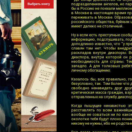
подразделением ангелов, но пар
бы в Россию не поехали миллион
в Москве в настоящее время п
переживать в Москве. Образовал
российского общества, буйным ц
имеет далеко не столичный.
Ну а если есть преступные сооб
информацию, подслушивать, подс
доподлинно известно, что "у пре
славян там нет. Чтобы внедрит
раскладов внутри диаспоры. В
диаспора, внутри которой он 
необходимость для страны. Те
западло. А для толковых ребят
личному обогащению.
Казалось бы, всё правильно, г
безусловно, так. Тем более что 
свободно ненавидеть друг друг
критическая масса граждан, взр
отправленных на службу диаспор
Когда пышущие ненавистью эт
расставлять по всем важнейши
вообще не соваться ни по како
околотке тебя будут плохо поним
никому не нужны, ибо не родстве