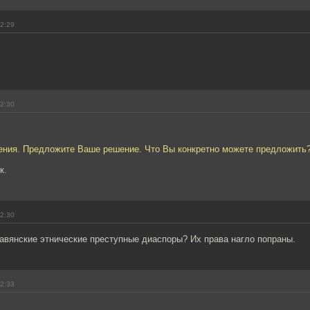
12:29
12:30
сения. Предложите Ваше решение. Что Вы конкретно можете предложить
к.
12:30
авянские этнические преступные диаспоры? Их права нагло попраны.
12:33