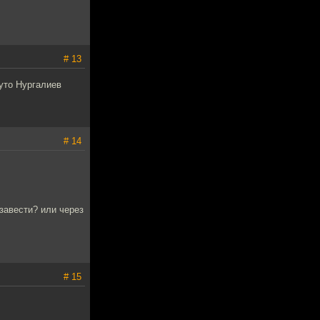
# 13
руто Нургалиев
# 14
завести? или через
# 15