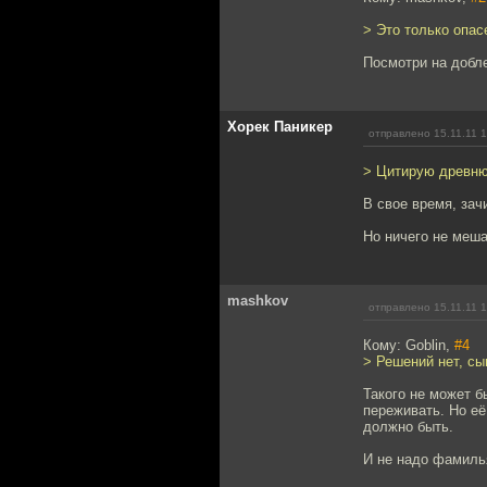
> Это только опас
Посмотри на добле
Хорек Паникер
отправлено 15.11.11 
> Цитирую древню
В свое время, зач
Но ничего не меша
mashkov
отправлено 15.11.11 
Кому: Goblin,
#4
> Решений нет, сы
Такого не может б
переживать. Но её
должно быть.
И не надо фамилья