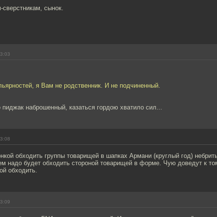
-сверстникам, сынок.
13:03
ьярностей, я Вам не родственник. И не подчиненный.
пиджак наброшенный, казаться гордою хватило сил...
13:08
нкой обходить группы товарищей в шапках Армани (круглый год) небрит
м надо будет обходить стороной товарищей в форме. Чую доведут к том
ой обходить.
13:09