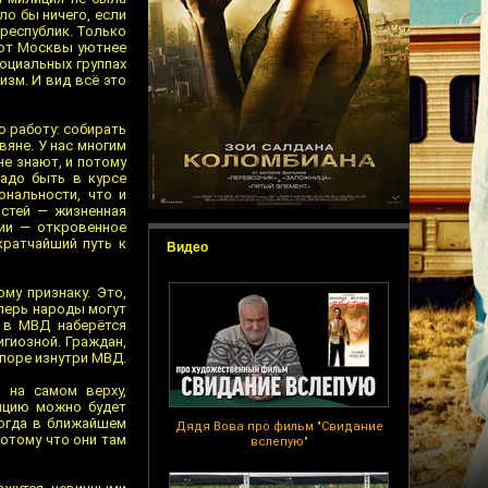
ло бы ничего, если
 республик. Только
 от Москвы уютнее
социальных группах
изм. И вид всё это
ю работу: собирать
вяне. У нас многим
не знают, и потому
надо быть в курсе
нальности, что и
остей — жизненная
ции — откровенное
кратчайший путь к
Видео
му признаку. Это,
еперь народы могут
а в МВД наберётся
игиозной. Граждан,
споре изнутри МВД.
 на самом верху,
лицию можно будет
Когда в ближайшем
Дядя Вова про фильм "Свидание
потому что они там
вслепую"