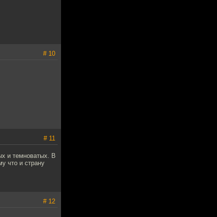
# 10
# 11
ых и темноватых. В
у что и страну
# 12