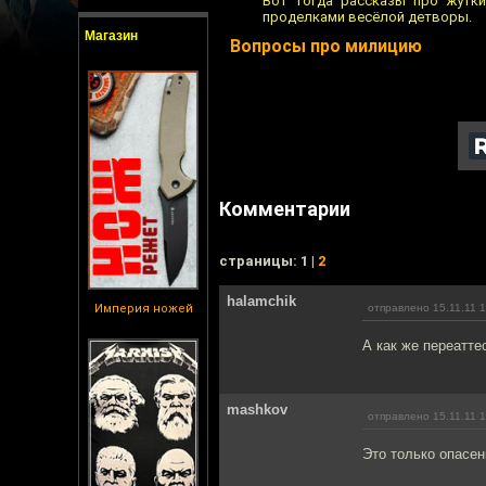
Вот тогда рассказы про жутки
проделками весёлой детворы.
Магазин
Вопросы про милицию
Комментарии
cтраницы: 1 |
2
halamchik
Империя ножей
отправлено 15.11.11 
А как же переатте
mashkov
отправлено 15.11.11 
Это только опасе