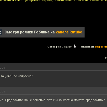
е этнические группировки евреев, заполонивших всё на свете, по
Смотри ролики Гоблина на
канале Rutube
Goblin рекомендует
заказывать
разработ
в
12:19
стация? Все напрасно?
12:29
ния. Предложите Ваше решение. Что Вы конкретно можете предложить?