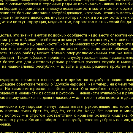
ни с южных рубежей в стройные ряды не вписывались никак. И всё бы
ы борцов за право на этническую независимость маленьких, но гордых
роживает больше миллиона азербайджанцев, которым независимость
ись гигантские диаспоры, внутри которых, как и во всех остальных 
ветом цветут коррупция, мздоимство, воровство и этнический бандит
щества, это значит, внутри подобных сообществ надо вести оперативну
матривать. А славяне её вести не могут — просто потому, что они сла
ступности нет национальности", но в этнических группировках про это 
ься в этническую диаспору, надо знать язык, надо знать обычаи, 
ести такую работу может только оперуполномоченный той же нацио
работает. Таким образом приём на службу граждан всех национальн
м более что для интеллектуально развитых русских служба в мили
 из национальных республик — власть в руках, решение проблем и 
осударство не может отказывать в приёме на службу по национально
дурацкие советские тезисы о "дружбе народов" нам теперь ни к чему, т
а. Но самое интересное начнётся потом. Оно начнётся тогда, когд
ощеных в ненависти к России и русским — ненависти этнической и рел
ами и выучившихся на деньги диаспор — для того, чтобы помогать диа
нические группировки начнут захватывать руководящие должности
м постам своих братьёв, дядьёв, сватьёв. Когда без взятки в ми
му вопросу — в строгом соответствии с нравами родного кишлака. 
ать по-русски. Когда наоборот — на службу перестанут брать славян, 
нники.